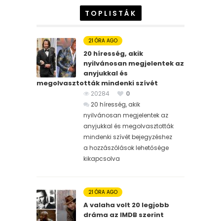
TOPLISTÁK
21 ÓRA AGO
20 híresség, akik
nyilvánosan megjelentek az
anyjukkal és
megolvasztották mindenki szívét
20284
0
20 híresség, akik
nyilvánosan megjelentek az
anyjukkal és megolvasztották
mindenki szívét bejegyzéshez
a hozzászólások lehetősége
kikapcsolva
21 ÓRA AGO
A valaha volt 20 legjobb
dráma az IMDB szerint