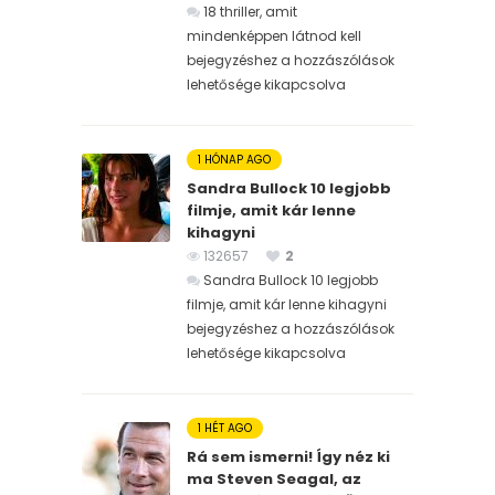
18 thriller, amit
mindenképpen látnod kell
bejegyzéshez
a hozzászólások
lehetősége kikapcsolva
1 HÓNAP AGO
Sandra Bullock 10 legjobb
filmje, amit kár lenne
kihagyni
132657
2
Sandra Bullock 10 legjobb
filmje, amit kár lenne kihagyni
bejegyzéshez
a hozzászólások
lehetősége kikapcsolva
1 HÉT AGO
Rá sem ismerni! Így néz ki
ma Steven Seagal, az