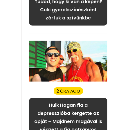
Tudod, hogy ki van a képen?
Cuki gyerekszínészként
zártuk a szívünkbe
2 ÓRA AGO
Hulk Hogan fia a
depresszióba kergette az
apját – Majdnem magával is
végzett a fia botrányos