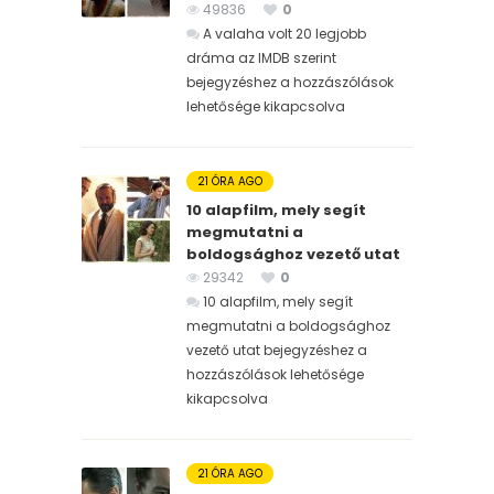
49836
0
A valaha volt 20 legjobb
dráma az IMDB szerint
bejegyzéshez
a hozzászólások
lehetősége kikapcsolva
21 ÓRA AGO
10 alapfilm, mely segít
megmutatni a
boldogsághoz vezető utat
29342
0
10 alapfilm, mely segít
megmutatni a boldogsághoz
vezető utat bejegyzéshez
a
hozzászólások lehetősége
kikapcsolva
21 ÓRA AGO