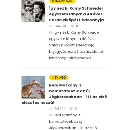
8 HÓNAP AGO
Így néz ki Romy Schneider
egyszem lánya: a 48 éves
Sarah kiköpött édesanyja
194484
0
Így néz ki Romy Schneider
egyszem lánya: a 48 éves
Sarah kiköpött édesanyja
bejegyzéshez
a hozzászólások
lehetősége kikapcsolva
4 ÉV AGO
Bébi Motkány is
bemutatkozik az új
Jégkorszakban – itt az első
előzetes hozzá!
166241
0
Bébi Motkány is
bemutatkozik az új
Jégkorszakban – itt az első