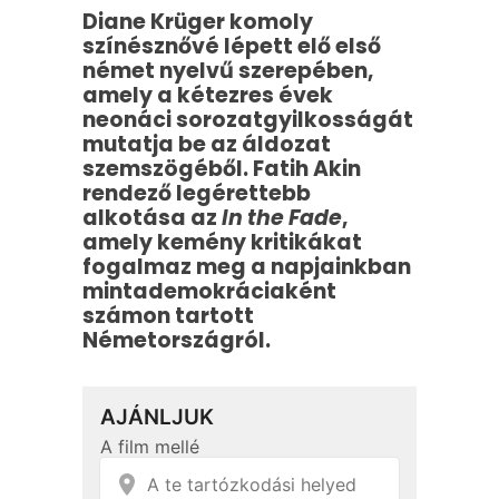
Diane Krüger komoly
színésznővé lépett elő első
német nyelvű szerepében,
amely a kétezres évek
neonáci sorozatgyilkosságát
mutatja be az áldozat
szemszögéből. Fatih Akin
rendező legérettebb
alkotása az
In the Fade
,
amely kemény kritikákat
fogalmaz meg a napjainkban
mintademokráciaként
számon tartott
Németországról.