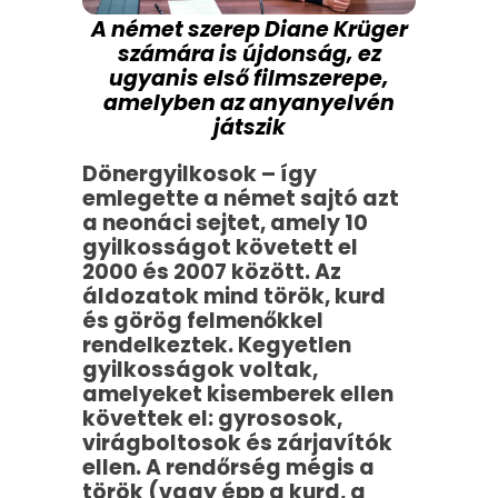
A német szerep Diane Krüger
számára is újdonság, ez
ugyanis első filmszerepe,
amelyben az anyanyelvén
játszik
Dönergyilkosok – így
emlegette a német sajtó azt
a neonáci sejtet, amely 10
gyilkosságot követett el
2000 és 2007 között. Az
áldozatok mind török, kurd
és görög felmenőkkel
rendelkeztek. Kegyetlen
gyilkosságok voltak,
amelyeket kisemberek ellen
követtek el: gyrososok,
virágboltosok és zárjavítók
ellen. A rendőrség mégis a
török (vagy épp a kurd, a