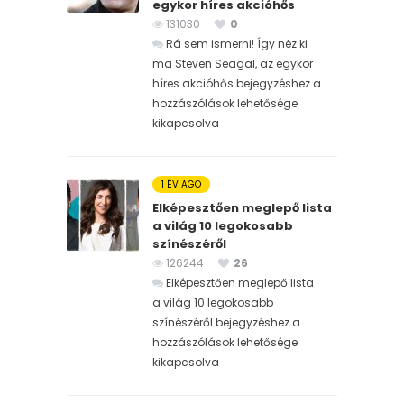
egykor híres akcióhős
131030
0
Rá sem ismerni! Így néz ki
ma Steven Seagal, az egykor
híres akcióhős bejegyzéshez
a
hozzászólások lehetősége
kikapcsolva
1 ÉV AGO
Elképesztően meglepő lista
a világ 10 legokosabb
színészéről
126244
26
Elképesztően meglepő lista
a világ 10 legokosabb
színészéről bejegyzéshez
a
hozzászólások lehetősége
kikapcsolva