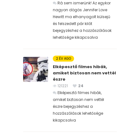
Rá sem ismerünk! Az egykor
nagyon dögös Jennifer Love
Hewitt ma elhanyagolt külsejű
és felszedett pár kilót
bejegyzéshez
a hozzászólások
lehetősége kikapcsolva
2 ÉV AGO
Elképesztő filmes hibák,
amiket biztosan nem vettél
észre
121221
24
Elképesztő filmes hibák,
amiket biztosan nem vettél
észre bejegyzéshez
a
hozzászólások lehetősége
kikapcsolva