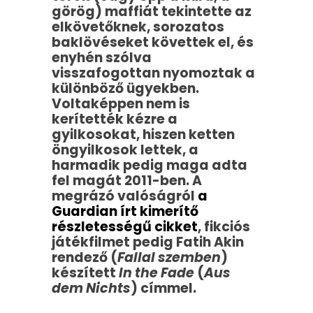
görög) maffiát tekintette az
elkövetőknek, sorozatos
baklövéseket követtek el, és
enyhén szólva
visszafogottan nyomoztak a
különböző ügyekben.
Voltaképpen nem is
kerítették kézre a
gyilkosokat, hiszen ketten
öngyilkosok lettek, a
harmadik pedig maga adta
fel magát 2011-ben. A
megrázó valóságról
a
Guardian írt kimerítő
részletességű cikket
, fikciós
játékfilmet pedig Fatih Akin
rendező (
Fallal szemben
)
készített
In the Fade
(
Aus
dem Nichts
) címmel.