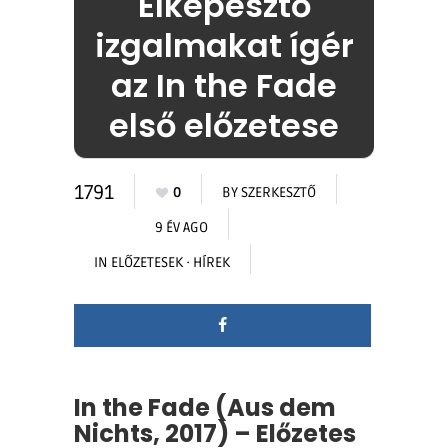
Elképesztő
izgalmakat ígér
az In the Fade
első előzetese
1791
0
BY
SZERKESZTŐ
9 ÉV AGO
IN
ELŐZETESEK
·
HÍREK
In the Fade (Aus dem
Nichts, 2017) – Előzetes