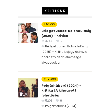
KRITIKÁK
1 ÉV AGO
Bridget Jones: Bolondulásig
(2025) – Kritika
3747
0
Bridget Jones: Bolondulásig
(2025) – Kritika bejegyzéshez
a
hozzászólások lehetősége
kikapcsolva
2 ÉV AGO
Polgárháború (2024) –
kritika | A kihagyott
lehetőség
5201
0
Polgárháború (2024) –