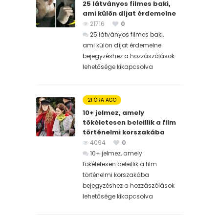
25 látványos filmes baki,
ami külön díjat érdemelne
21716
0
25 látványos filmes baki,
ami külön díjat érdemelne
bejegyzéshez
a hozzászólások
lehetősége kikapcsolva
21 ÓRA AGO
10+ jelmez, amely
tökéletesen beleillik a film
történelmi korszakába
4094
0
10+ jelmez, amely
tökéletesen beleillik a film
történelmi korszakába
bejegyzéshez
a hozzászólások
lehetősége kikapcsolva