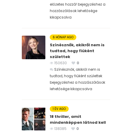
előzetes hozzá! bejegyzéshez
a
hozzászólások lehetősége
kikapcsolva
6 HÓNAP AGO
Színésznők, akikről nem is
tudtad, hogy fiúként
születtek
150630
0
Színésznők, akikről nem is
tudtad, hogy fiúként születtek
bejegyzéshez
a hozzászólások
lehetősége kikapcsolva
1 ÉV AGO
18 thriller, amit
mindenképpen látnod kell
138385
0