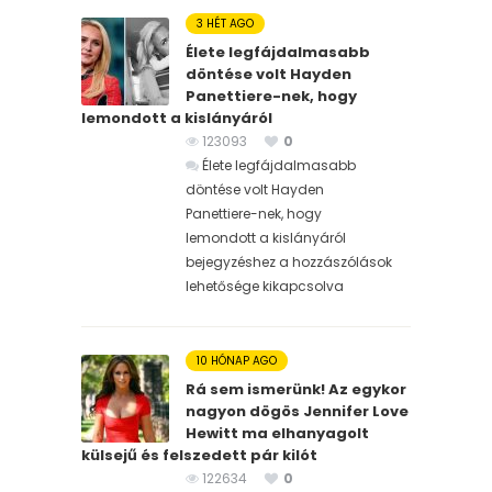
3 HÉT AGO
Élete legfájdalmasabb
döntése volt Hayden
Panettiere-nek, hogy
lemondott a kislányáról
123093
0
Élete legfájdalmasabb
döntése volt Hayden
Panettiere-nek, hogy
lemondott a kislányáról
bejegyzéshez
a hozzászólások
lehetősége kikapcsolva
10 HÓNAP AGO
Rá sem ismerünk! Az egykor
nagyon dögös Jennifer Love
Hewitt ma elhanyagolt
külsejű és felszedett pár kilót
122634
0