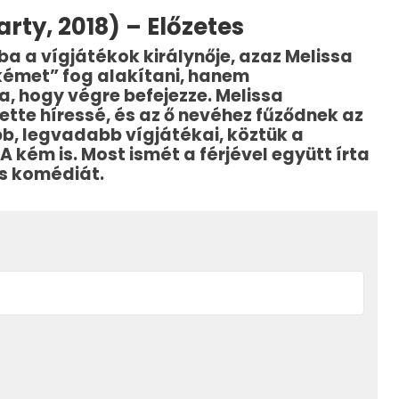
Party, 2018) – Előzetes
ba a vígjátékok királynője, azaz Melissa
kémet” fog alakítani, hanem
a, hogy végre befejezze. Melissa
ette híressé, és az ő nevéhez fűződnek az
bb, legvadabb vígjátékai, köztük a
A kém is. Most ismét a férjével együtt írta
ős komédiát.