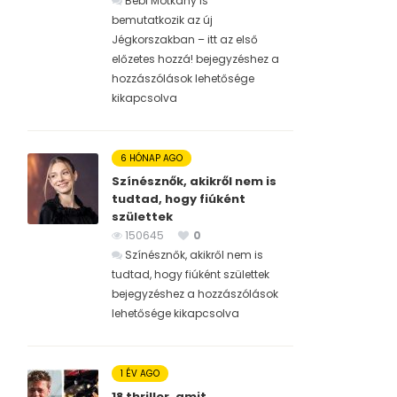
Bébi Motkány is
bemutatkozik az új
Jégkorszakban – itt az első
előzetes hozzá! bejegyzéshez
a
hozzászólások lehetősége
kikapcsolva
6 HÓNAP AGO
Színésznők, akikről nem is
tudtad, hogy fiúként
születtek
150645
0
Színésznők, akikről nem is
tudtad, hogy fiúként születtek
bejegyzéshez
a hozzászólások
lehetősége kikapcsolva
1 ÉV AGO
18 thriller, amit