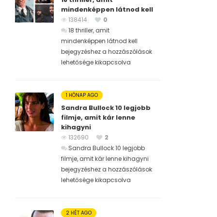
mindenképpen látnod kell
138414
0
18 thriller, amit
mindenképpen látnod kell
bejegyzéshez
a hozzászólások
lehetősége kikapcsolva
1 HÓNAP AGO
Sandra Bullock 10 legjobb
filmje, amit kár lenne
kihagyni
132690
2
Sandra Bullock 10 legjobb
filmje, amit kár lenne kihagyni
bejegyzéshez
a hozzászólások
lehetősége kikapcsolva
2 HÉT AGO