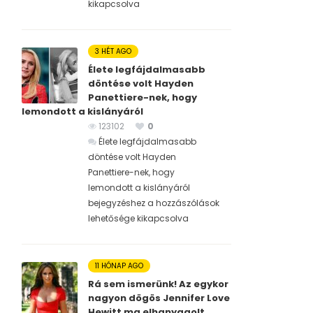
kikapcsolva
3 HÉT AGO
Élete legfájdalmasabb
döntése volt Hayden
Panettiere-nek, hogy
lemondott a kislányáról
123102
0
Élete legfájdalmasabb
döntése volt Hayden
Panettiere-nek, hogy
lemondott a kislányáról
bejegyzéshez
a hozzászólások
lehetősége kikapcsolva
11 HÓNAP AGO
Rá sem ismerünk! Az egykor
nagyon dögös Jennifer Love
Hewitt ma elhanyagolt