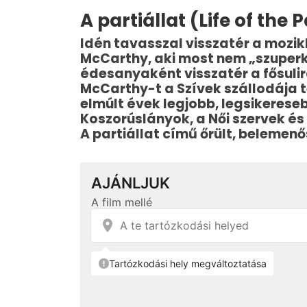
A partiállat (Life of the 
Idén tavasszal visszatér a mozik
McCarthy, aki most nem „szuper
édesanyaként visszatér a fősulir
McCarthy-t a Szívek szállodája t
elmúlt évek legjobb, legsikerese
Koszorúslányok, a Női szervek és 
A partiállat című őrült, belemen