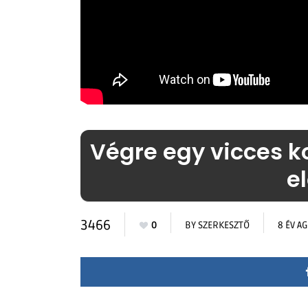
Végre egy vicces ko
e
3466
0
BY
SZERKESZTŐ
8 ÉV A