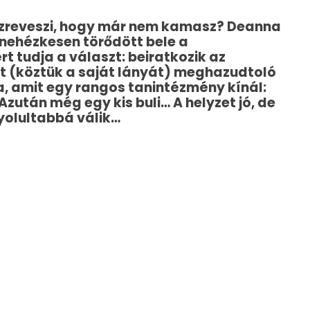
 észreveszi, hogy már nem kamasz? Deanna
 nehézkesen törődött bele a
 tudja a választ: beiratkozik az
at (köztük a saját lányát) meghazudtoló
, amit egy rangos tanintézmény kínál:
 Azután még egy kis buli… A helyzet jó, de
yolultabbá válik…