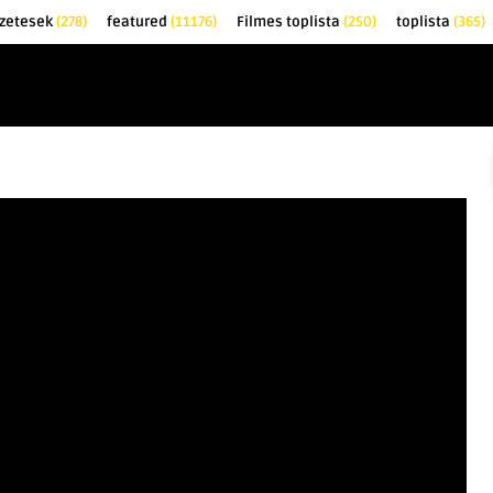
őzetesek
(278)
featured
(11176)
Filmes toplista
(250)
toplista
(365)
EK
KRITIKÁK
TOPLISTÁK
FILMAJÁNLÓ