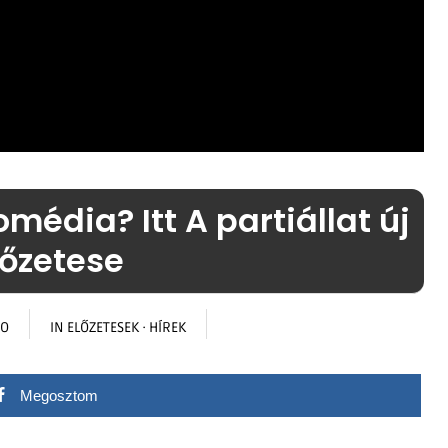
média? Itt A partiállat új
lőzetese
GO
IN
ELŐZETESEK
·
HÍREK
Megosztom