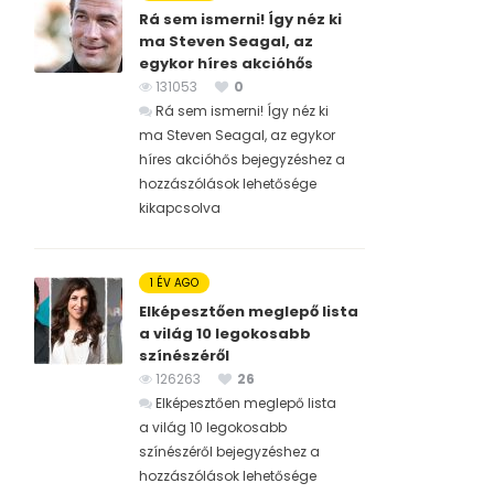
Rá sem ismerni! Így néz ki
ma Steven Seagal, az
egykor híres akcióhős
131053
0
Rá sem ismerni! Így néz ki
ma Steven Seagal, az egykor
híres akcióhős bejegyzéshez
a
hozzászólások lehetősége
kikapcsolva
1 ÉV AGO
Elképesztően meglepő lista
a világ 10 legokosabb
színészéről
126263
26
Elképesztően meglepő lista
a világ 10 legokosabb
színészéről bejegyzéshez
a
hozzászólások lehetősége