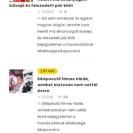
külsejű és felszedett pár kilót
122650
0
Rá sem ismerünk! Az egykor
nagyon dögös Jennifer Love
Hewitt ma elhanyagolt külsejű
és felszedett pár kilót
bejegyzéshez
a hozzászólások
lehetősége kikapcsolva
2 ÉV AGO
Elképesztő filmes hibák,
amiket biztosan nem vettél
észre
121249
24
Elképesztő filmes hibák,
amiket biztosan nem vettél
észre bejegyzéshez
a
hozzászólások lehetősége
kikapcsolva