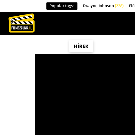
Popular tags:
Dwayne Johnson
(228)
El
KEZDŐOLDAL
HÍREK
ÉRDEKESSÉG