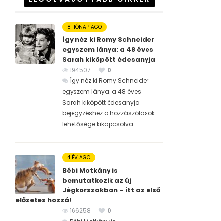
8 HÓNAP AGO
Így néz ki Romy Schneider
egyszem lánya: a 48 éves
Sarah kiköpött édesanyja
194507
0
Így néz ki Romy Schneider
egyszem lánya: a 48 éves
Sarah kiköpött édesanyja
bejegyzéshez
a hozzászólások
lehetősége kikapcsolva
4 ÉV AGO
Bébi Motkány is
bemutatkozik az új
Jégkorszakban – itt az első
előzetes hozzá!
166258
0