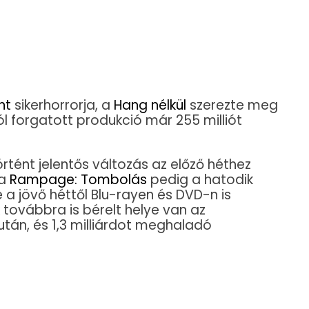
nt
sikerhorrorja, a
Hang nélkül
szerezte meg
ból forgatott produkció már 255 milliót
tént jelentős változás az előző héthez
 a
Rampage: Tombolás
pedig a hatodik
e a jövő héttől Blu-rayen és DVD-n is
 továbbra is bérelt helye van az
után, és 1,3 milliárdot meghaladó