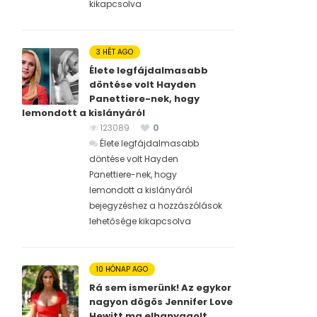
kikapcsolva
3 HÉT AGO
Élete legfájdalmasabb
döntése volt Hayden
Panettiere-nek, hogy
lemondott a kislányáról
123089
0
Élete legfájdalmasabb
döntése volt Hayden
Panettiere-nek, hogy
lemondott a kislányáról
bejegyzéshez
a hozzászólások
lehetősége kikapcsolva
10 HÓNAP AGO
Rá sem ismerünk! Az egykor
nagyon dögös Jennifer Love
Hewitt ma elhanyagolt