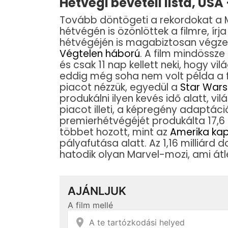
Hétvégi bevételi lista, USA
Tovább döntögeti a rekordokat a M
hétvégén is özönlöttek a filmre, írj
hétvégéjén is magabiztosan végzett
Végtelen háború
. A film mindössze
és csak 11 nap kellett neki, hogy vilá
eddig még soha nem volt példa a f
piacot nézzük, egyedül a
Star Wars
produkálni ilyen kevés idő alatt, v
piacot illeti, a képregény adaptác
premierhétvégéjét produkálta 17,6 m
többet hozott, mint az
Amerika kap
pályafutása alatt. Az 1,16 milliárd 
hatodik olyan Marvel-mozi, ami átl