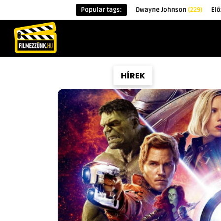
Popular tags:
Dwayne Johnson
(229)
Elő
KEZDŐOLDAL
HÍREK
ÉRDEKESSÉG