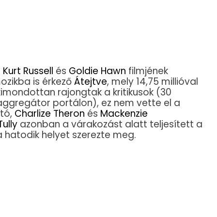
n
Kurt Russell
és
Goldie Hawn
filmjének
ozikba is érkező
Átejtve
, mely 14,75 millióval
kimondottan rajongtak a kritikusok (30
aggregátor portálon), ez nem vette el a
ató,
Charlize Theron
és
Mackenzie
Tully
azonban a várakozást alatt teljesített a
 a hatodik helyet szerezte meg.