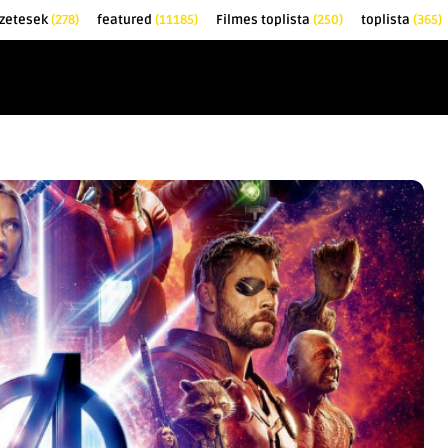
zetesek
(278)
featured
(11185)
Filmes toplista
(250)
toplista
(365)
EK
KRITIKÁK
TOPLISTÁK
FILMAJÁNLÓ