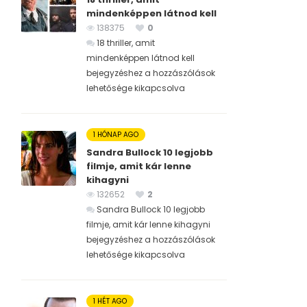
mindenképpen látnod kell
138375
0
18 thriller, amit
mindenképpen látnod kell
bejegyzéshez
a hozzászólások
lehetősége kikapcsolva
1 HÓNAP AGO
Sandra Bullock 10 legjobb
filmje, amit kár lenne
kihagyni
132652
2
Sandra Bullock 10 legjobb
filmje, amit kár lenne kihagyni
bejegyzéshez
a hozzászólások
lehetősége kikapcsolva
1 HÉT AGO