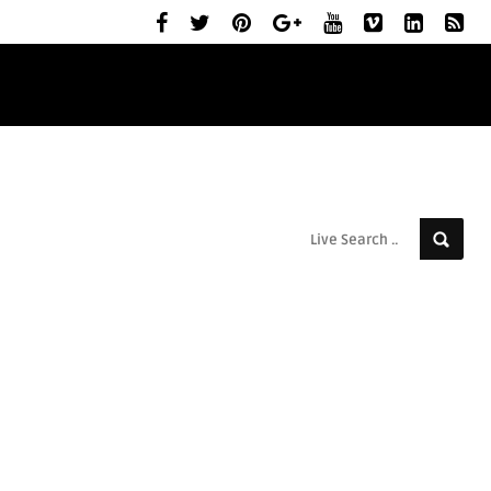
ELŐZETESEK
MOZIBEMUTATÓK
RÓLUNK