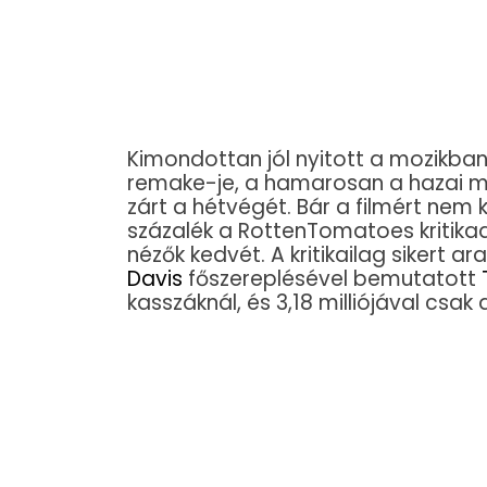
Kimondottan jól nyitott a mozikba
remake-je, a hamarosan a hazai m
zárt a hétvégét. Bár a filmért nem 
százalék a RottenTomatoes kritika
nézők kedvét. A kritikailag sikert ar
Davis
főszereplésével bemutatott
kasszáknál, és 3,18 milliójával csak