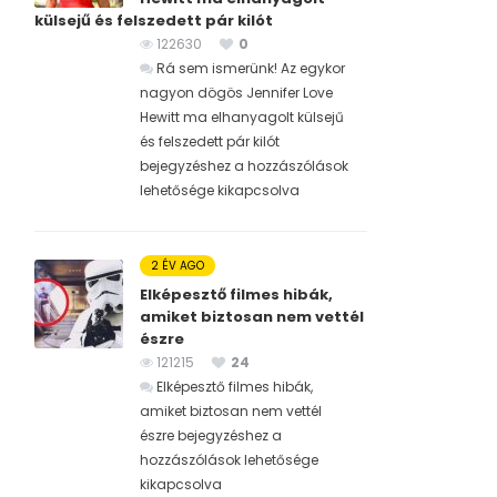
külsejű és felszedett pár kilót
122630
0
Rá sem ismerünk! Az egykor
nagyon dögös Jennifer Love
Hewitt ma elhanyagolt külsejű
és felszedett pár kilót
bejegyzéshez
a hozzászólások
lehetősége kikapcsolva
2 ÉV AGO
Elképesztő filmes hibák,
amiket biztosan nem vettél
észre
121215
24
Elképesztő filmes hibák,
amiket biztosan nem vettél
észre bejegyzéshez
a
hozzászólások lehetősége
kikapcsolva