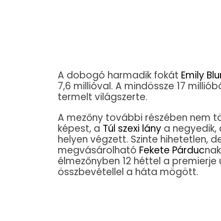
A dobogó harmadik fokát
Emily Blu
7,6 millióval. A mindössze 17 millió
termelt világszerte.
A mezőny további részében nem tör
képest, a
Túl szexi lány
a negyedik,
helyen végzett. Szinte hihetetlen, d
megvásárolható
Fekete Párduc
nak
élmezőnyben 12 héttel a premierje 
összbevétellel a háta mögött.