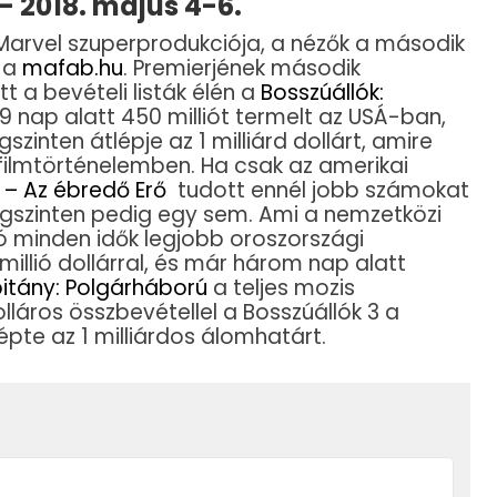
 – 2018. május 4-6.
arvel szuperprodukciója, a nézők a második
a a
mafab.hu
. Premierjének második
 a bevételi listák élén a
Bosszúállók:
 9 nap alatt 450 milliót termelt az USÁ-ban,
gszinten átlépje az 1 milliárd dollárt, amire
ilmtörténelemben. Ha csak az amerikai
 – Az ébredő Erő
tudott ennél jobb számokat
ilágszinten pedig egy sem. Ami a nemzetközi
ió minden idők legjobb oroszországi
illió dollárral, és már három nap alatt
itány: Polgárháború
a teljes mozis
dolláros összbevétellel a Bosszúállók 3 a
épte az 1 milliárdos álomhatárt.