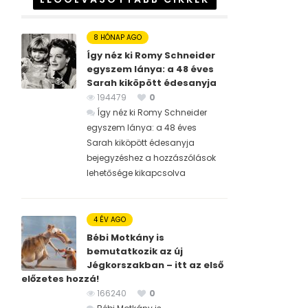
8 HÓNAP AGO
Így néz ki Romy Schneider
egyszem lánya: a 48 éves
Sarah kiköpött édesanyja
194479
0
Így néz ki Romy Schneider
egyszem lánya: a 48 éves
Sarah kiköpött édesanyja
bejegyzéshez
a hozzászólások
lehetősége kikapcsolva
4 ÉV AGO
Bébi Motkány is
bemutatkozik az új
Jégkorszakban – itt az első
előzetes hozzá!
166240
0