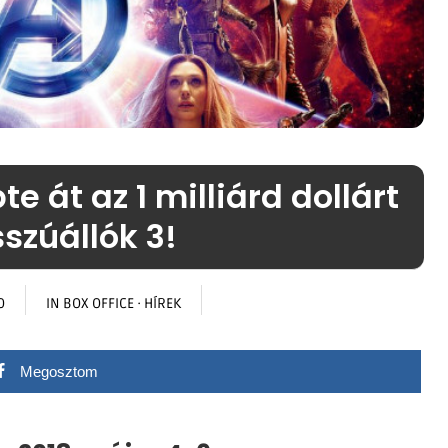
te át az 1 milliárd dollárt
szúállók 3!
O
IN
BOX OFFICE
·
HÍREK
Megosztom