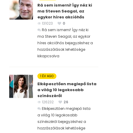
Rá sem ismerni! Így néz ki
ma Steven Seagal, az
egykor híres akcióhős
131023
0
Rá sem ismerni! Így néz ki
ma Steven Seagal, az egykor
híres akcióhős bejegyzéshez
a
hozzászólások lehetősége
kikapcsolva
1 ÉV AGO
Elképesztően meglepő lista
a világ 10 legokosabb
színészéről
126232
26
Elképesztően meglepő lista
a világ 10 legokosabb
színészéről bejegyzéshez
a
hozzászólások lehetősége