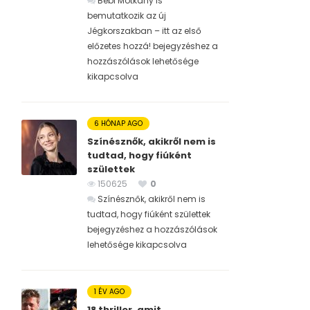
Bébi Motkány is
bemutatkozik az új
Jégkorszakban – itt az első
előzetes hozzá! bejegyzéshez
a
hozzászólások lehetősége
kikapcsolva
6 HÓNAP AGO
Színésznők, akikről nem is
tudtad, hogy fiúként
születtek
150625
0
Színésznők, akikről nem is
tudtad, hogy fiúként születtek
bejegyzéshez
a hozzászólások
lehetősége kikapcsolva
1 ÉV AGO
18 thriller, amit