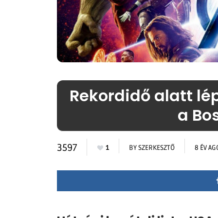
Rekordidő alatt lép
a Bos
3597
1
BY
SZERKESZTŐ
8 ÉV AG