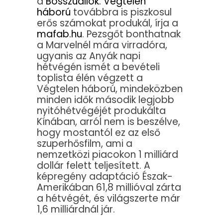
a
Bosszúállók: Végtelen
háború
továbbra is piszkosul
erős számokat produkál, írja a
mafab.hu
. Pezsgőt bonthatnak
a Marvelnél mára virradóra,
ugyanis az Anyák napi
hétvégén ismét a bevételi
toplista élén végzett a
Végtelen háború, mindeközben
minden idők második legjobb
nyitóhétvégéjét produkálta
Kínában, arról nem is beszélve,
hogy mostantól ez az első
szuperhősfilm, ami a
nemzetközi piacokon 1 milliárd
dollár felett teljesített. A
képregény adaptáció Észak-
Amerikában 61,8 millióval zárta
a hétvégét, és világszerte már
1,6 milliárdnál jár.