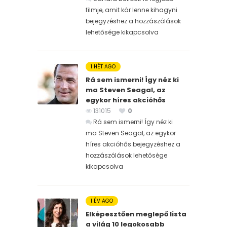
filmje, amit kár lenne kihagyni
bejegyzéshez
a hozzászólások
lehetősége kikapcsolva
1 HÉT AGO
Rá sem ismerni! Így néz ki
ma Steven Seagal, az
egykor híres akcióhős
131015
0
Rá sem ismerni! Így néz ki
ma Steven Seagal, az egykor
híres akcióhős bejegyzéshez
a
hozzászólások lehetősége
kikapcsolva
1 ÉV AGO
Elképesztően meglepő lista
a világ 10 legokosabb