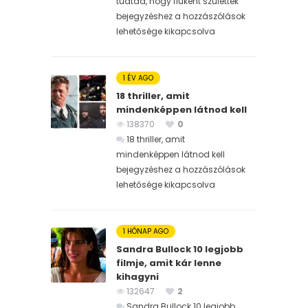
tudtad, hogy fiúként születtek
bejegyzéshez
a hozzászólások
lehetősége kikapcsolva
1 ÉV AGO
18 thriller, amit
mindenképpen látnod kell
138370
0
18 thriller, amit
mindenképpen látnod kell
bejegyzéshez
a hozzászólások
lehetősége kikapcsolva
1 HÓNAP AGO
Sandra Bullock 10 legjobb
filmje, amit kár lenne
kihagyni
132647
2
Sandra Bullock 10 legjobb