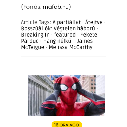
(Forrás:
mafab.hu
)
Article Tags:
A partiállat
·
Átejtve
·
Bosszúállók: Végtelen háború
·
Breaking In
·
featured
·
Fekete
Párduc
·
Hang nélkül
·
James
McTeigue
·
Melissa McCarthy
16 ÓRA AGO