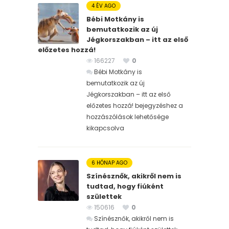
4 ÉV AGO
Bébi Motkány is
bemutatkozik az új
Jégkorszakban – itt az első
előzetes hozzá!
166227
0
Bébi Motkány is
bemutatkozik az új
Jégkorszakban – itt az első
előzetes hozzá! bejegyzéshez
a
hozzászólások lehetősége
kikapcsolva
6 HÓNAP AGO
Színésznők, akikről nem is
tudtad, hogy fiúként
születtek
150616
0
Színésznők, akikről nem is