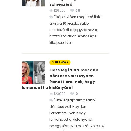
színészéről
126220
26
Elképesztően meglepő lista
a világ 10 legokosabb
színészéről bejegyzéshez
a
hozzászólások lehetősége
kikapcsolva
3 HÉT AGO
Élete legfájdalmasabb
döntése volt Hayden
Panettiere-nek, hogy
lemondott a kislányáról
123083
0
Élete legfájdalmasabb
döntése volt Hayden
Panettiere-nek, hogy
lemondott a kislányáról
bejegyzéshez
a hozzászólások