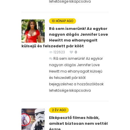
lehetősége kikapcsolva
10 HÓNAP AGO
Rá sem ismerünk! Az egykor
nagyon dögös Jennifer Love
Hewitt ma elhanyagolt
külsejű és felszedett pár kilót
122623
0
Rá sem ismerünk! Az egykor
nagyon dögös Jennifer Love
Hewitt ma elhanyagolt külsejű
és felszedett pár kilót
bejegyzéshez
a hozzászólások
lehetősége kikapcsolva
2 ÉV AGO
Elképesztő filmes hibák,
amiket biztosan nem vettél
észre