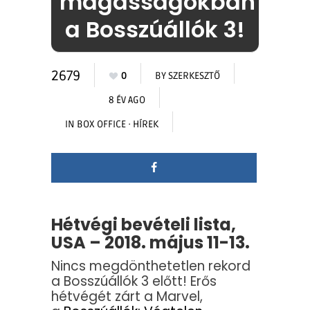
magasságokban
a Bosszúállók 3!
2679
0
BY
SZERKESZTŐ
8 ÉV AGO
IN
BOX OFFICE
·
HÍREK
Hétvégi bevételi lista,
USA – 2018. május 11-13.
Nincs megdönthetetlen rekord
a Bosszúállók 3 előtt! Erős
hétvégét zárt a Marvel,