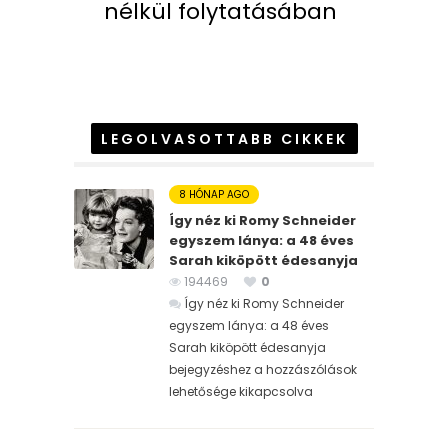
nélkül folytatásában
LEGOLVASOTTABB CIKKEK
8 HÓNAP AGO
Így néz ki Romy Schneider
egyszem lánya: a 48 éves
Sarah kiköpött édesanyja
194469
0
Így néz ki Romy Schneider
egyszem lánya: a 48 éves
Sarah kiköpött édesanyja
bejegyzéshez
a hozzászólások
lehetősége kikapcsolva