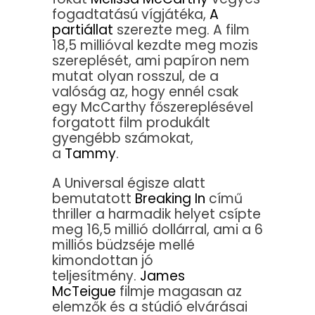
fogadtatású vígjátéka,
A
partiállat
szerezte meg. A film
18,5 millióval kezdte meg mozis
szereplését, ami papíron nem
mutat olyan rosszul, de a
valóság az, hogy ennél csak
egy McCarthy főszereplésével
forgatott film produkált
gyengébb számokat,
a
Tammy
.
A Universal égisze alatt
bemutatott
Breaking In
című
thriller a harmadik helyet csípte
meg 16,5 millió dollárral, ami a 6
milliós büdzséje mellé
kimondottan jó
teljesítmény.
James
McTeigue
filmje magasan az
elemzők és a stúdió elvárásai