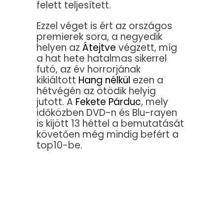
felett teljesített.
Ezzel véget is ért az országos
premierek sora, a negyedik
helyen az
Átejtve
végzett, míg
a hat hete hatalmas sikerrel
futó, az év horrorjának
kikiáltott
Hang nélkül
ezen a
hétvégén az ötödik helyig
jutott. A
Fekete Párduc
, mely
időközben DVD-n és Blu-rayen
is kijött 13 héttel a bemutatását
követően még mindig befért a
top10-be.