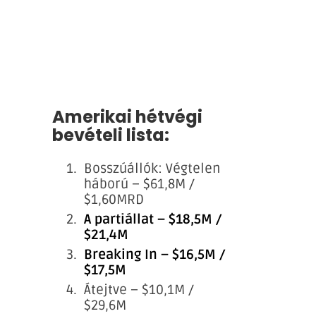
Amerikai hétvégi
bevételi lista:
Bosszúállók: Végtelen
háború – $61,8M /
$1,60MRD
A partiállat – $18,5M /
$21,4M
Breaking In – $16,5M /
$17,5M
Átejtve – $10,1M /
$29,6M