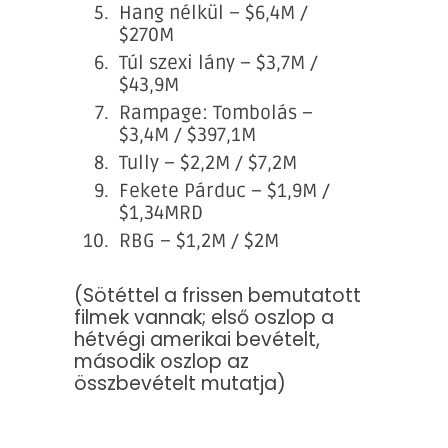
Hang nélkül – $6,4M /
$270M
Túl szexi lány – $3,7M /
$43,9M
Rampage: Tombolás –
$3,4M / $397,1M
Tully – $2,2M / $7,2M
Fekete Párduc – $1,9M /
$1,34MRD
RBG – $1,2M / $2M
(Sötéttel a frissen bemutatott
filmek vannak; első oszlop a
hétvégi amerikai bevételt,
második oszlop az
összbevételt mutatja)