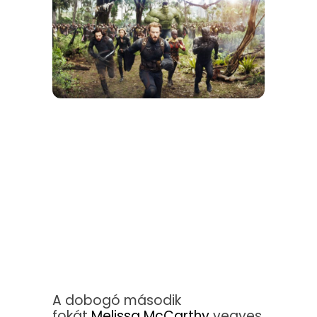
A dobogó második
fokát
Melissa McCarthy
vegyes