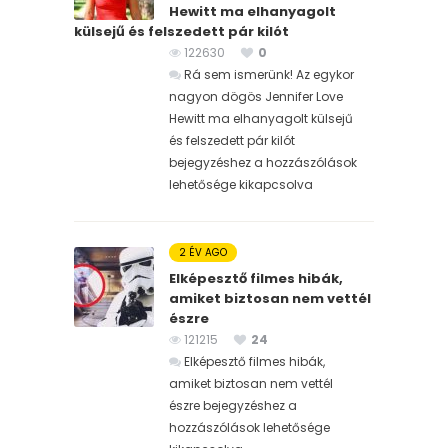
Hewitt ma elhanyagolt
külsejű és felszedett pár kilót
122630
0
Rá sem ismerünk! Az egykor
nagyon dögös Jennifer Love
Hewitt ma elhanyagolt külsejű
és felszedett pár kilót
bejegyzéshez
a hozzászólások
lehetősége kikapcsolva
2 ÉV AGO
Elképesztő filmes hibák,
amiket biztosan nem vettél
észre
121215
24
Elképesztő filmes hibák,
amiket biztosan nem vettél
észre bejegyzéshez
a
hozzászólások lehetősége