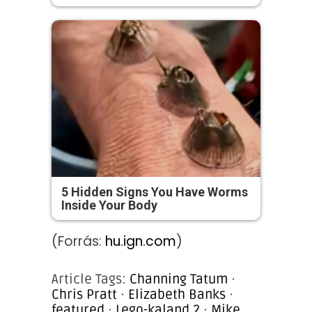
5 Hidden Signs You Have Worms
Inside Your Body
(Forrás:
hu.ign.com
)
Article Tags:
Channing Tatum
·
Chris Pratt
·
Elizabeth Banks
·
featured
·
Lego-kaland 2
·
Mike