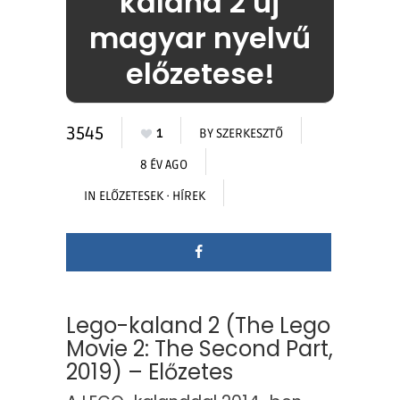
kaland 2 új
magyar nyelvű
előzetese!
3545
1
BY
SZERKESZTŐ
8 ÉV AGO
IN
ELŐZETESEK
·
HÍREK
Lego-kaland 2 (The Lego
Movie 2: The Second Part,
2019) – Előzetes