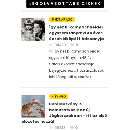
LEGOLVASOTTABB CIKKEK
8 HÓNAP AGO
Így néz ki Romy Schneider
egyszem lánya: a 48 éves
Sarah kiköpött édesanyja
194479
0
Így néz ki Romy Schneider
egyszem lánya: a 48 éves
Sarah kiköpött édesanyja
bejegyzéshez
a hozzászólások
lehetősége kikapcsolva
4 ÉV AGO
Bébi Motkány is
bemutatkozik az új
Jégkorszakban – itt az első
előzetes hozzá!
166238
0