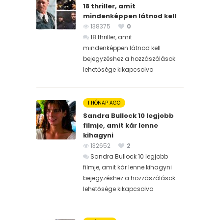
18 thriller, amit
mindenképpen látnod kell
138375
0
18 thriller, amit
mindenképpen látnod kell
bejegyzéshez
a hozzászólások
lehetősége kikapcsolva
1 HÓNAP AGO
Sandra Bullock 10 legjobb
filmje, amit kár lenne
kihagyni
132652
2
Sandra Bullock 10 legjobb
filmje, amit kár lenne kihagyni
bejegyzéshez
a hozzászólások
lehetősége kikapcsolva