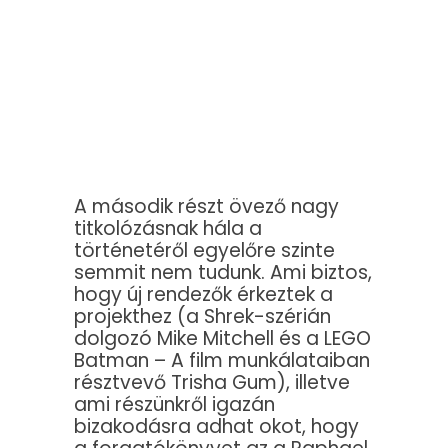
A második részt övező nagy
titkolózásnak hála a
történetéről egyelőre szinte
semmit nem tudunk. Ami biztos,
hogy új rendezők érkeztek a
projekthez (a Shrek-szérián
dolgozó Mike Mitchell és a LEGO
Batman – A film munkálataiban
résztvevő Trisha Gum), illetve
ami részünkről igazán
bizakodásra adhat okot, hogy