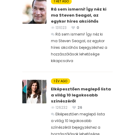
1 HÉT AGO
Rá sem ismerni! Így néz ki
ma Steven Seagal, az
egykor híres akcióhős
131023
0
Rá sem ismerni! Így néz ki
ma Steven Seagal, az egykor
híres akcióhős bejegyzéshez
a
hozzászólások lehetősége
kikapcsolva
1 ÉV AGO
Elképesztően meglepő lista
a világ 10 legokosabb
színészéről
126232
26
Elképesztően meglepő lista
a világ 10 legokosabb
színészéről bejegyzéshez
a
hozzászólások lehetősége