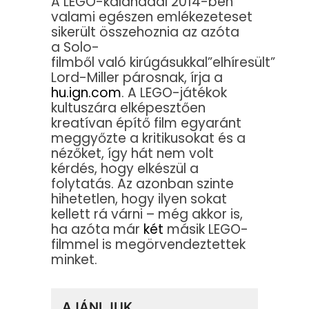
A LEGO-kalanddal 2014-ben
valami egészen emlékezeteset
sikerült összehoznia az azóta
a Solo-
filmből való kirúgásukkal”elhíresült”
Lord-Miller párosnak, írja a
hu.ign.com
. A LEGO-játékok
kultuszára elképesztően
kreatívan építő film egyaránt
meggyőzte a kritikusokat és a
nézőket, így hát nem volt
kérdés, hogy elkészül a
folytatás. Az azonban szinte
hihetetlen, hogy ilyen sokat
kellett rá várni – még akkor is,
ha azóta már
két
másik LEGO-
filmmel is megörvendeztettek
minket.