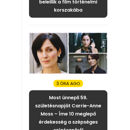
beleillik a film történelmi
korszakába
3 ÓRA AGO
Most ünnepli 59.
születésnapját Carrie-Anne
Moss – Íme 10 meglepő
érdekesség a szépséges