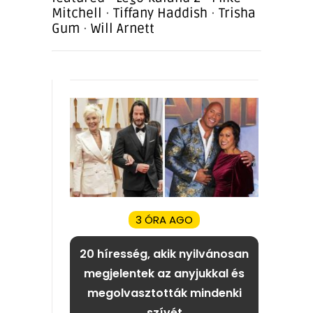
Mitchell
·
Tiffany Haddish
·
Trisha
Gum
·
Will Arnett
3 ÓRA AGO
20 híresség, akik nyilvánosan
megjelentek az anyjukkal és
megolvasztották mindenki
szívét