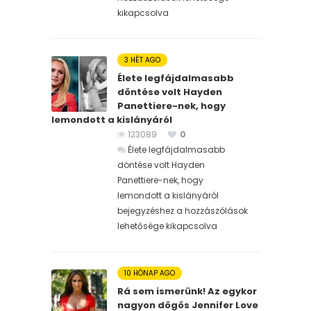
kikapcsolva
3 HÉT AGO
Élete legfájdalmasabb
döntése volt Hayden
Panettiere-nek, hogy
lemondott a kislányáról
123089
0
Élete legfájdalmasabb
döntése volt Hayden
Panettiere-nek, hogy
lemondott a kislányáról
bejegyzéshez
a hozzászólások
lehetősége kikapcsolva
10 HÓNAP AGO
Rá sem ismerünk! Az egykor
nagyon dögös Jennifer Love