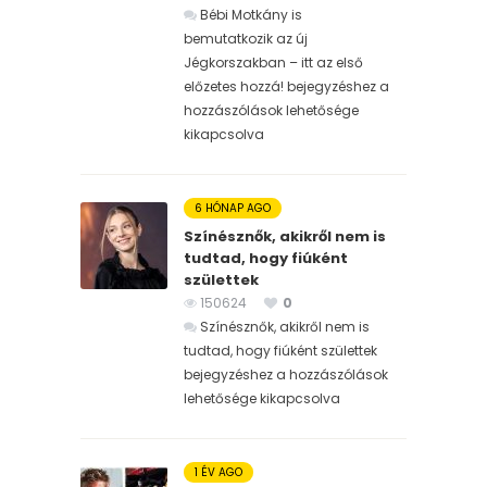
Bébi Motkány is
bemutatkozik az új
Jégkorszakban – itt az első
előzetes hozzá! bejegyzéshez
a
hozzászólások lehetősége
kikapcsolva
6 HÓNAP AGO
Színésznők, akikről nem is
tudtad, hogy fiúként
születtek
150624
0
Színésznők, akikről nem is
tudtad, hogy fiúként születtek
bejegyzéshez
a hozzászólások
lehetősége kikapcsolva
1 ÉV AGO