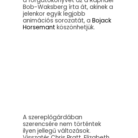
a forgatókönyvet az a Raphael
Bob-Waksberg írta át, akinek a
jelenkor egyik legjobb
animációs sorozatát, a
Bojack
Horsemant
köszönhetjük.
A szereplőgárdában
szerencsére nem történtek
ilyen jellegű változások.
Visszatér Chris Pratt, Elizabeth