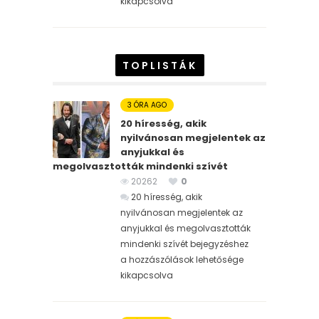
kikapcsolva
TOPLISTÁK
3 ÓRA AGO
20 híresség, akik
nyilvánosan megjelentek az
anyjukkal és
megolvasztották mindenki szívét
20262
0
20 híresség, akik
nyilvánosan megjelentek az
anyjukkal és megolvasztották
mindenki szívét bejegyzéshez
a hozzászólások lehetősége
kikapcsolva