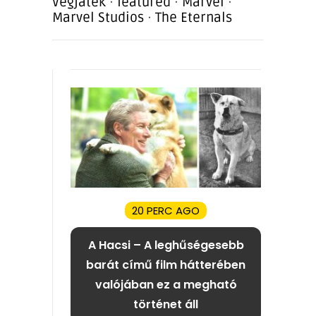
Végjáték
·
featured
·
Marvel
·
Marvel Studios
·
The Eternals
20 PERC AGO
A Hacsi – A leghűségesebb
barát című film hátterében
valójában ez a megható
történet áll