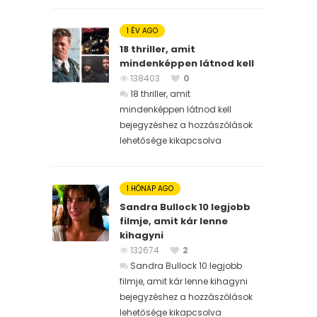
1 ÉV AGO
18 thriller, amit
mindenképpen látnod kell
138403
0
18 thriller, amit
mindenképpen látnod kell
bejegyzéshez
a hozzászólások
lehetősége kikapcsolva
1 HÓNAP AGO
Sandra Bullock 10 legjobb
filmje, amit kár lenne
kihagyni
132674
2
Sandra Bullock 10 legjobb
filmje, amit kár lenne kihagyni
bejegyzéshez
a hozzászólások
lehetősége kikapcsolva