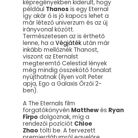
képregényekben kiderült, hogy
például
Thanos
is egy Eternal
így akár ő is jó kapocs lehet a
már létező univerzum és az új
irányvonal között.
Természetesen az is érthető
lenne, ha a
Végjáték
után már
inkább mellőznék Thanost,
viszont az Eternalst
megteremtő Celestial lények
még mindig összekötő fonalat
nyújthatnak (ilyen volt Peter
apja, Ego a Galaxis Őrzői 2-
ben).
A The Eternals film
forgatókönyvén
Matthew
és
Ryan
Firpo
dolgoznak, míg a
rendezői pozíciót
Chloe
Zhao
tölti be. A tervezett
premierdátumról egyelőre