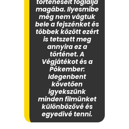
történéseit foglalja
magába. Ilyesmibe
még nem vágtuk
bele a fejszénket és
többek között ezért
is tetszett meg
annyira ez a
történet. A
Végjátékot és a
Pókember:
Idegenbent
követően
igyekszünk
minden filmünket
különbözővé és
egyedivé tenni.