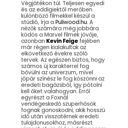
Végjátékon túl. Teljesen egyedi
és az eddigiektől merőben
különböző filmekkel készül a
stúdió, írja a
Puliwood.hu
. A
nézők számára még jobbára
ködös a Marvel filmek jövője,
azonban
Kevin Feige
fejében
már régen kialakultak az
elkövetkező évekre szóló
tervek. Az egészen biztos, hogy
számos új karakterrel fog
bővülni az univerzum, mivel
jópár színész le fog köszönni az
eredeti bagázsból, így pótolni
kell őket valahogyan. Erről
egyrészt a Foxnál
vendégeskedő szuperhősök
fognak gonoskodni, akik hosszú
idő után visszatérnek eredeti
tulajdonusokhoz, másrészt