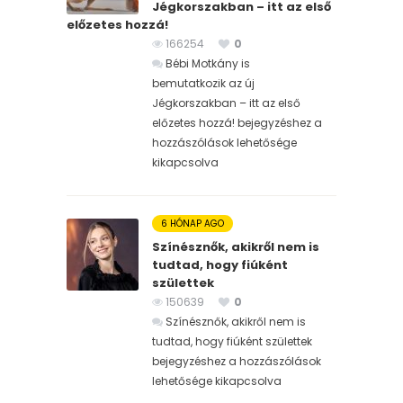
Jégkorszakban – itt az első
előzetes hozzá!
166254
0
Bébi Motkány is
bemutatkozik az új
Jégkorszakban – itt az első
előzetes hozzá! bejegyzéshez
a
hozzászólások lehetősége
kikapcsolva
6 HÓNAP AGO
Színésznők, akikről nem is
tudtad, hogy fiúként
születtek
150639
0
Színésznők, akikről nem is
tudtad, hogy fiúként születtek
bejegyzéshez
a hozzászólások
lehetősége kikapcsolva