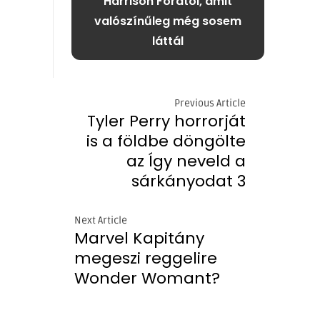
Harrison Fordtól, amit
valószínűleg még sosem
láttál
Previous Article
Tyler Perry horrorját
is a földbe döngölte
az Így neveld a
sárkányodat 3
Next Article
Marvel Kapitány
megeszi reggelire
Wonder Womant?