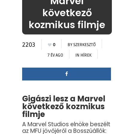
Marvel
következő
kozmikus filmje
2203
0
BY
SZERKESZTŐ
7 ÉV AGO
IN
HÍREK
Gigászi lesz a Marvel
következő kozmikus
filmje
A Marvel Studios elnöke beszélt
az MFU jövőjéről a Bosszúállók: