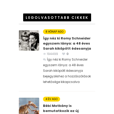
LEGOLVASOTTABB CIKKEK
8 HÓNAP AGO
Így néz ki Romy Schneider
egyszem lánya: a 48 éves
Sarah kiköpött édesanyja
194499
0
Így néz ki Romy Schneider
egyszem lánya: a 48 éves
Sarah kiköpött édesanyja
bejegyzéshez
a hozzászólások
lehetősége kikapcsolva
4 ÉV AGO
Bébi Motkány is
bemutatkozik az új