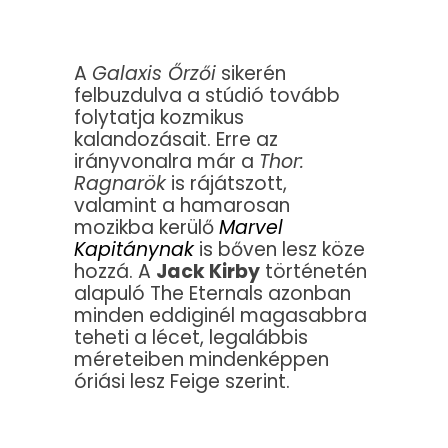
A
Galaxis Őrzői
sikerén
felbuzdulva a stúdió tovább
folytatja kozmikus
kalandozásait. Erre az
irányvonalra már a
Thor:
Ragnarök
is rájátszott,
valamint a hamarosan
mozikba kerülő
Marvel
Kapitánynak
is bőven lesz köze
hozzá. A
Jack Kirby
történetén
alapuló The Eternals azonban
minden eddiginél magasabbra
teheti a lécet, legalábbis
méreteiben mindenképpen
óriási lesz Feige szerint.