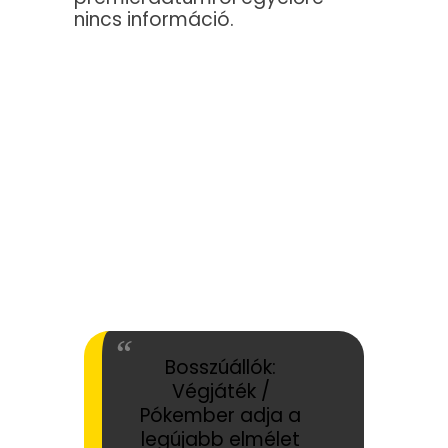
nincs információ.
Bosszúállók:
Végjáték /
Pókember adja a
legújabb elmélet