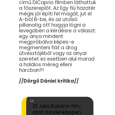
című DiCaprio filmben láthattuk
a főszereplőt. Az Egy fiú hazatér
mégis jól építi fel magát, jut el
A-ból B-be, és az utolsó
pillanatig ott hagyja lógni a
levegőben a kérdésre a választ:
egy anya mindent
megpróbálva képes-e
megmenteni fiát a drog
útvesztőjéből vagy az anyai
szeretet ez esetben alul marad
a halálos méreg elleni
harcban?!
//Dörgő Dániel kritika//
10 Julia Roberts film,
amit mindenképpen