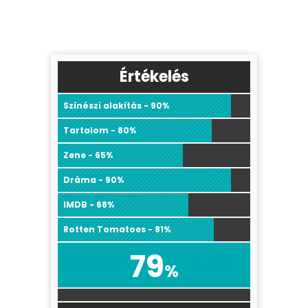
Értékelés
Színészi alakítás - 90%
Tartalom - 80%
Zene - 65%
Dráma - 90%
IMDB - 68%
Rotten Tomatoes - 81%
79
%