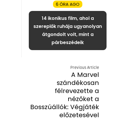
6 ÓRA AGO
14 ikonikus film, ahol a
szereplők ruhája ugyanolyan
átgondolt volt, mint a
párbeszédeik
Previous Article
A Marvel
szándékosan
félrevezette a
nézőket a
Bosszúállók: Végjáték
előzetesével