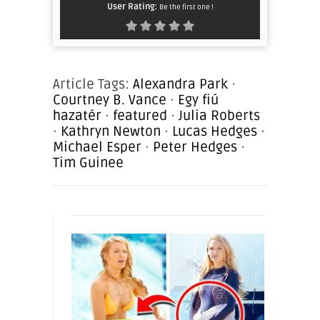
User Rating:
Be the first one !
Article Tags:
Alexandra Park
·
Courtney B. Vance
·
Egy fiú
hazatér
·
featured
·
Julia Roberts
·
Kathryn Newton
·
Lucas Hedges
·
Michael Esper
·
Peter Hedges
·
Tim Guinee