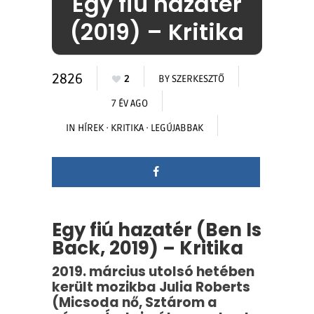
Egy fiú hazatér
(2019) – Kritika
2826
2
BY
SZERKESZTŐ
7 ÉV AGO
IN
HÍREK
·
KRITIKA
·
LEGÚJABBAK
Egy fiú hazatér (Ben Is
Back, 2019) – Kritika
2019. március utolsó hetében
került mozikba Julia Roberts
(Micsoda nő, Sztárom a