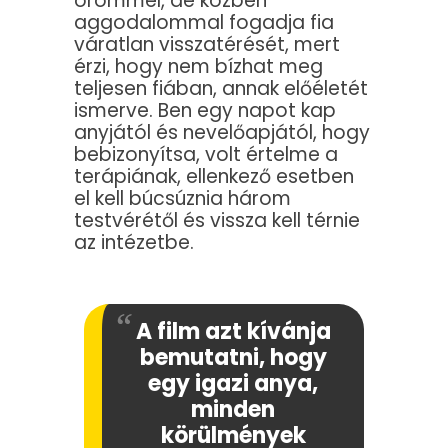
örömmel, de közben
aggodalommal fogadja fia
váratlan visszatérését, mert
érzi, hogy nem bízhat meg
teljesen fiában, annak előéletét
ismerve. Ben egy napot kap
anyjától és nevelőapjától, hogy
bebizonyítsa, volt értelme a
terápiának, ellenkező esetben
el kell búcsúznia három
testvérétől és vissza kell térnie
az intézetbe.
A film azt kívánja
bemutatni, hogy
egy igazi anya,
minden
körülmények