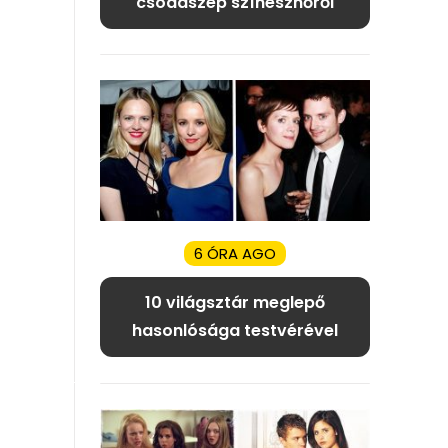
csodaszép színésznőről
6 ÓRA AGO
10 világsztár meglepő
hasonlósága testvérével