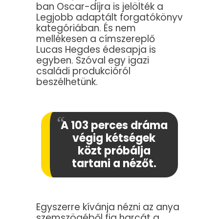
ban Oscar-díjra is jelölték a
Legjobb adaptált forgatókönyv
kategóriában. És nem
mellékesen a címszereplő
Lucas Hegdes édesapja is
egyben. Szóval egy igazi
családi produkcióról
beszélhetünk.
A 103 perces dráma
végig kétségek
közt próbálja
tartani a nézőt.
Egyszerre kívánja nézni az anya
szemszögéből fia harcát a