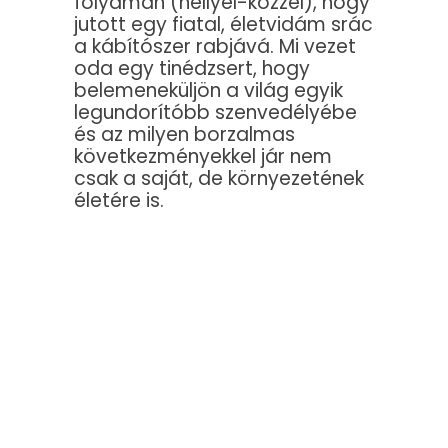
folyamán (hellyel-közzel), hogy
jutott egy fiatal, életvidám srác
a kábítószer rabjává. Mi vezet
oda egy tinédzsert, hogy
belemeneküljön a világ egyik
legundorítóbb szenvedélyébe
és az milyen borzalmas
következményekkel jár nem
csak a saját, de környezetének
életére is.