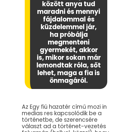
között anya tud
maradni és mennyi
fájdalommal és
küzdelemmel jár,
ha próbálja
megmenteni
gyermekét, akkor
is, mikor sokan már
lemondtak róla, sőt
lehet, maga a fia is
önmagáról.
Az Egy fiú hazatér című mozi in
medias res kapcsolódik be a
történetbe, de szerencsére
választ ad a történet-vezetés