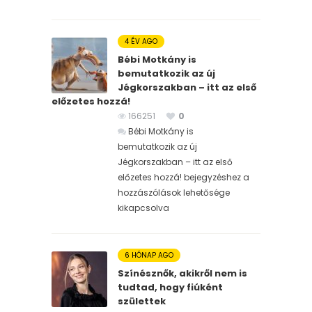
4 ÉV AGO
Bébi Motkány is
bemutatkozik az új
Jégkorszakban – itt az első
előzetes hozzá!
166251
0
Bébi Motkány is
bemutatkozik az új
Jégkorszakban – itt az első
előzetes hozzá! bejegyzéshez
a
hozzászólások lehetősége
kikapcsolva
6 HÓNAP AGO
Színésznők, akikről nem is
tudtad, hogy fiúként
születtek