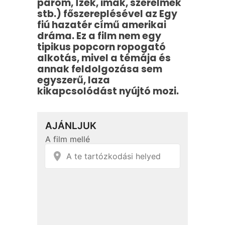
párom, Ízek, imák, szerelmek
stb.) főszereplésével az Egy
fiú hazatér című amerikai
dráma. Ez a film nem egy
tipikus popcorn ropogató
alkotás, mivel a témája és
annak feldolgozása sem
egyszerű, laza
kikapcsolódást nyújtó mozi.