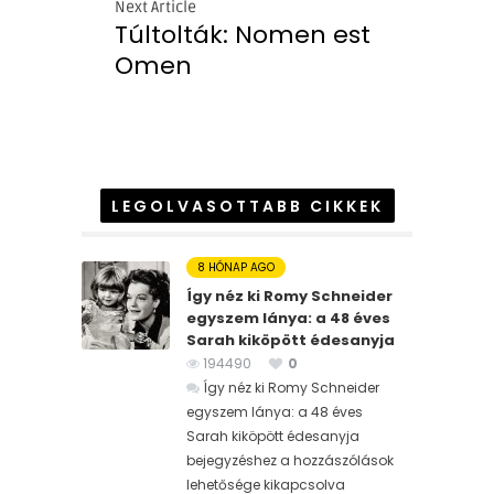
Next Article
Túltolták: Nomen est
Omen
LEGOLVASOTTABB CIKKEK
8 HÓNAP AGO
Így néz ki Romy Schneider
egyszem lánya: a 48 éves
Sarah kiköpött édesanyja
194490
0
Így néz ki Romy Schneider
egyszem lánya: a 48 éves
Sarah kiköpött édesanyja
bejegyzéshez
a hozzászólások
lehetősége kikapcsolva