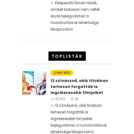
Elképesztő filmes hibák,
amiket biztosan nem vettél
észre bejegyzéshez
a
hozzászólások lehetősége
kikapcsolva
TOPLISTÁK
2 NAP AGO
12 színésznő, akik titokban
terhesen forgatták le
legsikeresebb filmjeiket
40142
0
12 színésznő, akik titokban
terhesen forgatták le
legsikeresebb filmjeiket
bejegyzéshez
a hozzászólások
lehetősége kikapcsolva