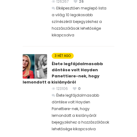
126267
26
Elképesztően meglepő lista
a világ 10 legokosabb
színészéről bejegyzéshez
a
hozzászólások lehetősége
kikapcsolva
3 HÉT AGO
Élete legfájdalmasabb
döntése volt Hayden
Panettiere-nek, hogy
lemondott a kislányáról
123106
0
Élete legfájdalmasabb
döntése volt Hayden
Panettiere-nek, hogy
lemondott a kislányáról
bejegyzéshez
a hozzászólások
lehetősége kikapcsolva