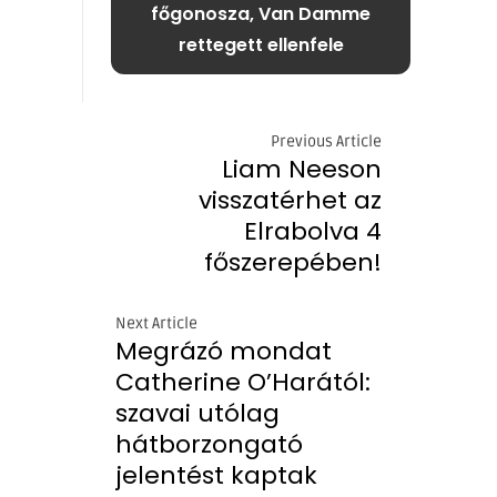
főgonosza, Van Damme
rettegett ellenfele
Previous Article
Liam Neeson
visszatérhet az
Elrabolva 4
főszerepében!
Next Article
Megrázó mondat
Catherine O’Harától:
szavai utólag
hátborzongató
jelentést kaptak