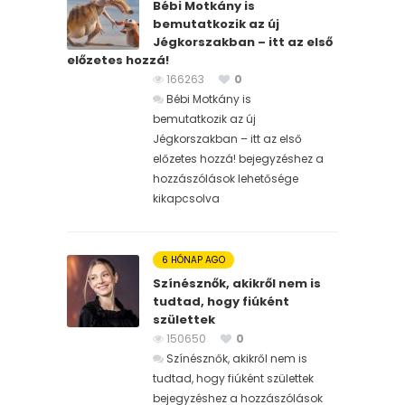
Bébi Motkány is
bemutatkozik az új
Jégkorszakban – itt az első
előzetes hozzá!
166263
0
Bébi Motkány is
bemutatkozik az új
Jégkorszakban – itt az első
előzetes hozzá! bejegyzéshez
a
hozzászólások lehetősége
kikapcsolva
6 HÓNAP AGO
Színésznők, akikről nem is
tudtad, hogy fiúként
születtek
150650
0
Színésznők, akikről nem is
tudtad, hogy fiúként születtek
bejegyzéshez
a hozzászólások