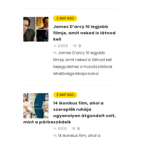
2 NAP AGO
James D’arcy 10 legjobb
filmje, amit neked is látnod
kell
6458
0
James D’arcy 10 legjobb
filmje, amit neked is látnod kell
bejegyzéshez
a hozzászólások
lehetősége kikapcsolva
2 NAP AGO
14 ikonikus film, ahol a
szereplők ruhája
ugyanolyan átgondolt volt,
mint a párbeszédeik
6918
0
14 ikonikus film, ahol a