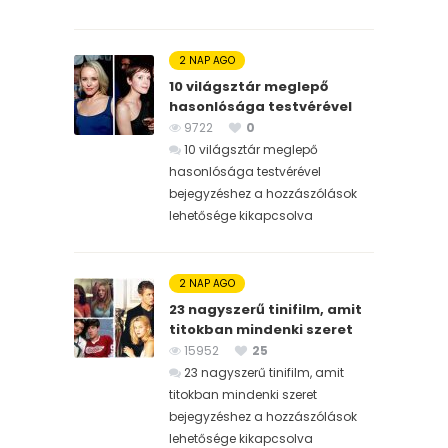
2 NAP AGO
10 világsztár meglepő
hasonlósága testvérével
9722
0
10 világsztár meglepő
hasonlósága testvérével
bejegyzéshez
a hozzászólások
lehetősége kikapcsolva
2 NAP AGO
23 nagyszerű tinifilm, amit
titokban mindenki szeret
15952
25
23 nagyszerű tinifilm, amit
titokban mindenki szeret
bejegyzéshez
a hozzászólások
lehetősége kikapcsolva