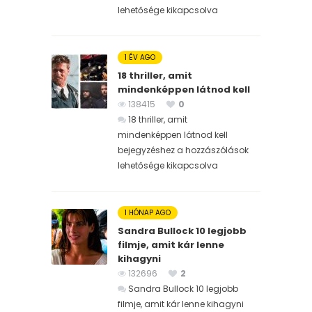
lehetősége kikapcsolva
1 ÉV AGO
18 thriller, amit
mindenképpen látnod kell
138415
0
18 thriller, amit
mindenképpen látnod kell
bejegyzéshez
a hozzászólások
lehetősége kikapcsolva
1 HÓNAP AGO
Sandra Bullock 10 legjobb
filmje, amit kár lenne
kihagyni
132696
2
Sandra Bullock 10 legjobb
filmje, amit kár lenne kihagyni