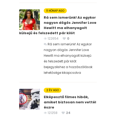
11 HÓNAP AGO
Rá sem ismerünk! Az egykor
nagyon dögös Jennifer Love
Hewitt ma elhanyagolt
külsejű és felszedett pár kilót
122654
0
Rá sem ismerünk! Az egykor
nagyon dögös Jennifer Love
Hewitt ma elhanyagolt külsejű
és felszedett pár kilót
bejegyzéshez
a hozzászólások
lehetősége kikapcsolva
2 ÉV AGO
Elképesztő filmes hibák,
amiket biztosan nem vettél
észre
121258
24