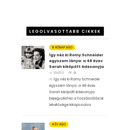
LEGOLVASOTTABB CIKKEK
8 HÓNAP AGO
Így néz ki Romy Schneider
egyszem lánya: a 48 éves
Sarah kiköpött édesanyja
194511
0
Így néz ki Romy Schneider
egyszem lánya: a 48 éves
Sarah kiköpött édesanyja
bejegyzéshez
a hozzászólások
lehetősége kikapcsolva
4 ÉV AGO