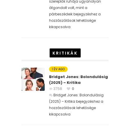
szereplők ruhája ugyanolyan
átgondolt volt, mint a
párbeszédeik bejegyzéshez
a
hozzászólások lehetősége
kikapcsolva
KRITIKÁK
1 ÉV AGO
Bridget Jones: Bolondulásig
(2025) – Kritika
3758
0
Bridget Jones: Bolondulásig
(2025) – Kritika bejegyzéshez
a
hozzászólások lehetősége
kikapcsolva