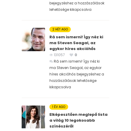
bejegyzéshez
a hozzászólások
lehetősége kikapcsolva
2 HÉT AGO
Rá sem ismerni! Így néz ki
ma Steven Seagal, az
egykor híres akcióhős
131057
0
Rá sem ismerni! Így néz ki
ma Steven Seagal, az egykor
híres akcióhős bejegyzéshez
a
hozzászólások lehetősége
kikapcsolva
1 ÉV AGO
Elképesztően meglepő lista
a világ 10 legokosabb
színészéről