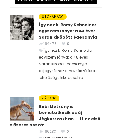
8 HÓNAP AGO
Így néz ki Romy Schneider
egyszem lánya: a 48 éves
Sarah kiköpött édesanyja
194478
0
Így néz ki Romy Schneider
egyszem lánya: a 48 éves
Sarah kiköpött édesanyja
bejegyzéshez
a hozzászólások
lehetősége kikapcsolva
4 ÉV AGO
Bébi Motkány is
bemutatkozik az új
Jégkorszakban – itt az első
előzetes hozzá!
166233
0