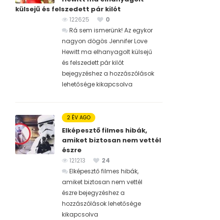
külsejű és felszedett pár kilót
122625
0
Rá sem ismerünk! Az egykor
nagyon dögös Jennifer Love
Hewitt ma elhanyagolt külsejű
és felszedett pár kilót
bejegyzéshez
a hozzászólások
lehetősége kikapcsolva
2 ÉV AGO
Elképesztő filmes hibák,
amiket biztosan nem vettél
észre
121213
24
Elképesztő filmes hibák,
amiket biztosan nem vettél
észre bejegyzéshez
a
hozzászólások lehetősége
kikapcsolva