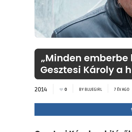
„Minden emberbe b
Gesztesi Károly a hi
2014
0
BY
BLUEGIRL
7 ÉV AGO