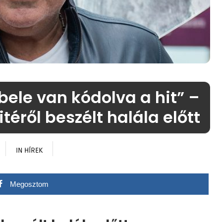
ele van kódolva a hit” –
téről beszélt halála előtt
IN
HÍREK
Megosztom