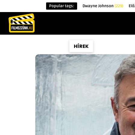
Popular tags:
Dwayne Johnson
(229)
Elő
KEZDŐOLDAL
HÍREK
ÉRDEKESSÉG