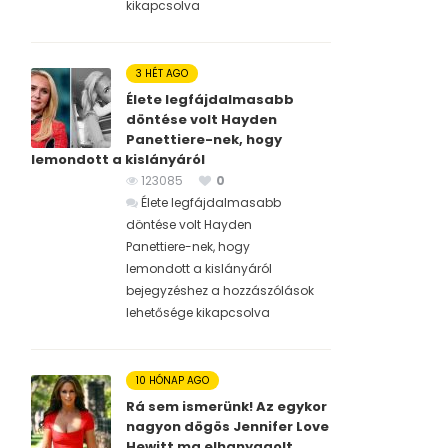
kikapcsolva
3 HÉT AGO
Élete legfájdalmasabb
döntése volt Hayden
Panettiere-nek, hogy
lemondott a kislányáról
123085
0
Élete legfájdalmasabb
döntése volt Hayden
Panettiere-nek, hogy
lemondott a kislányáról
bejegyzéshez
a hozzászólások
lehetősége kikapcsolva
10 HÓNAP AGO
Rá sem ismerünk! Az egykor
nagyon dögös Jennifer Love
Hewitt ma elhanyagolt