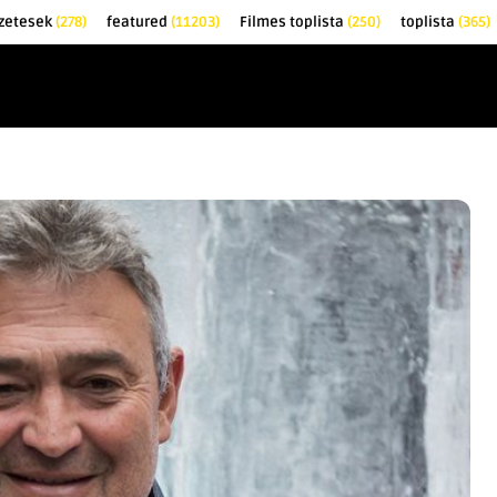
zetesek
(278)
featured
(11203)
Filmes toplista
(250)
toplista
(365)
EK
KRITIKÁK
TOPLISTÁK
FILMAJÁNLÓ