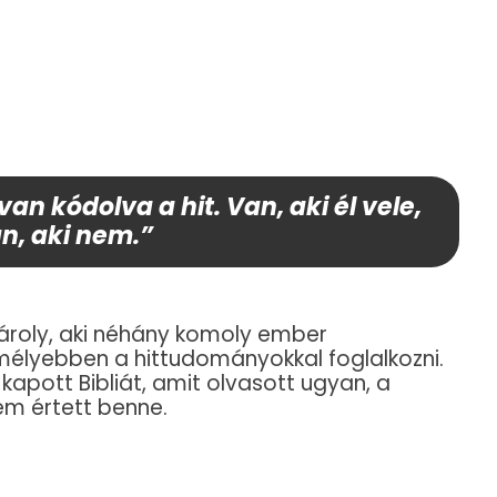
n kódolva a hit. Van, aki él vele,
n, aki nem.”
Károly, aki néhány komoly ember
 mélyebben a hittudományokkal foglalkozni.
kapott Bibliát, amit olvasott ugyan, a
em értett benne.