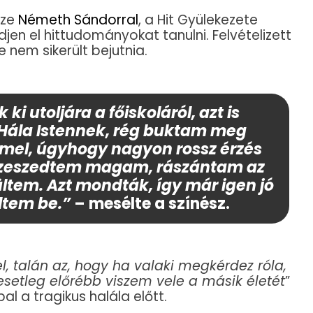
sze
Németh Sándorral
, a Hit Gyülekezete
djen el hittudományokat tanulni. Felvételizett
e nem sikerült bejutnia.
i utoljára a főiskoláról, azt is
Hála Istennek, rég buktam meg
mmel, úgyhogy nagyon rossz érzés
összeszedtem magam, rászántam az
ültem. Azt mondták, így már igen jó
ltem be.”
– mesélte a színész.
l, talán az, hogy ha valaki megkérdez róla,
esetleg előrébb viszem vele a másik életét
”
l a tragikus halála előtt.