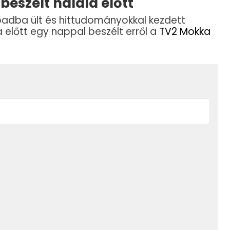
 beszélt halála előtt
apadba ült és hittudományokkal kezdett
la előtt egy nappal beszélt erről a
TV2 Mokka