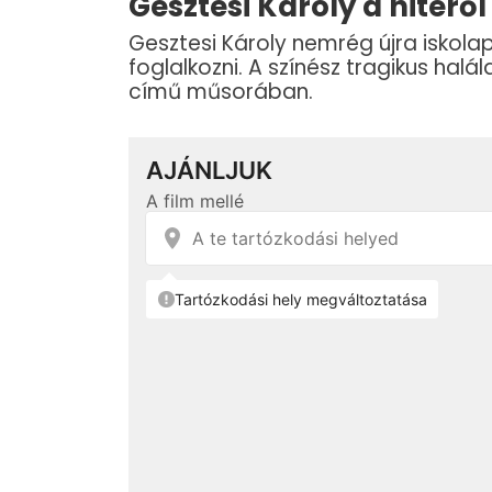
Gesztesi Károly a hitéről
Gesztesi Károly nemrég újra iskol
foglalkozni. A színész tragikus halá
című műsorában.