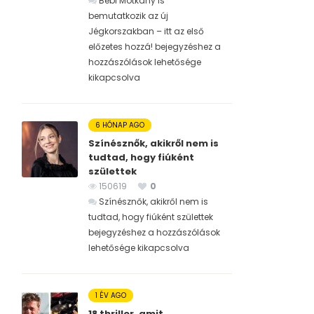
Bébi Motkány is
bemutatkozik az új
Jégkorszakban – itt az első
előzetes hozzá! bejegyzéshez
a
hozzászólások lehetősége
kikapcsolva
6 HÓNAP AGO
Színésznők, akikről nem is
tudtad, hogy fiúként
születtek
150619
0
Színésznők, akikről nem is
tudtad, hogy fiúként születtek
bejegyzéshez
a hozzászólások
lehetősége kikapcsolva
1 ÉV AGO
18 thriller, amit