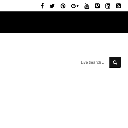
ELŐZETESEK
MOZIBEMUTATÓK
RÓLUNK