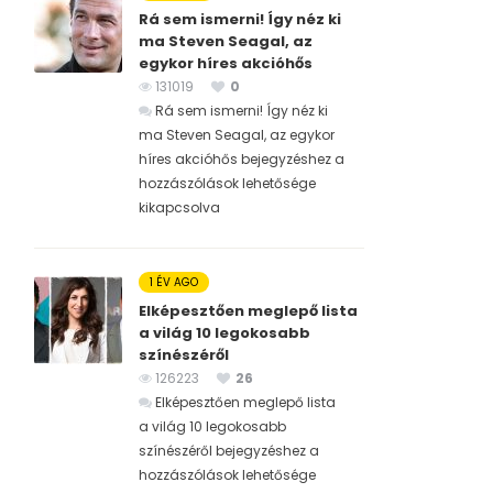
Rá sem ismerni! Így néz ki
ma Steven Seagal, az
egykor híres akcióhős
131019
0
Rá sem ismerni! Így néz ki
ma Steven Seagal, az egykor
híres akcióhős bejegyzéshez
a
hozzászólások lehetősége
kikapcsolva
1 ÉV AGO
Elképesztően meglepő lista
a világ 10 legokosabb
színészéről
126223
26
Elképesztően meglepő lista
a világ 10 legokosabb
színészéről bejegyzéshez
a
hozzászólások lehetősége