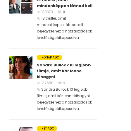
mindenképpen látnod kell
138373
0
18 thriller, amit
mindenképpen látnod kell
bejegyzéshez
a hozzászólások
lehetősége kikapcsolva
1 HÓNAP AGO
Sandra Bullock 10 legjobb
filmje, amit kár lenne
kihagyni
132650
2
Sandra Bullock 10 legjobb
filmje, amit kár lenne kihagyni
bejegyzéshez
a hozzászólások
lehetősége kikapcsolva
1 HÉT AGO