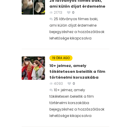
25 látványos filmes baki,
ami külön díjat érdemelne
21713
0
25 látványos filmes baki,
ami külön díjat érdemelne
bejegyzéshez
a hozzászólások
lehetősége kikapcsolva
19 ÓRA AGO
10+ jelmez, amely
tökéletesen beleillik a film
történelmi korszakába
4093
0
10+ jelmez, amely
tökéletesen beleillik a film
történelmi korszakába
bejegyzéshez
a hozzászólások
lehetősége kikapcsolva