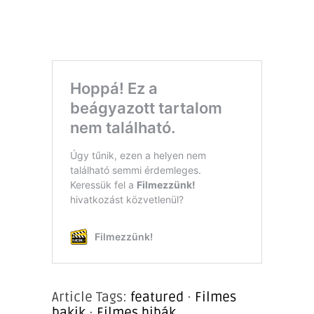
Article Tags:
featured
·
Filmes
bakik
·
Filmes hibák