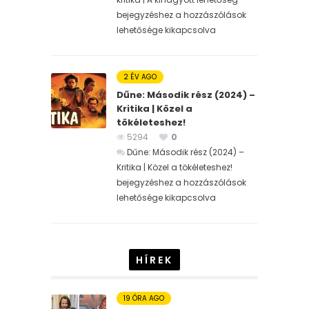
bejegyzéshez
a hozzászólások
lehetősége kikapcsolva
2 ÉV AGO
Dűne: Második rész (2024) –
Kritika | Közel a
tökéleteshez!
5294
0
Dűne: Második rész (2024) –
Kritika | Közel a tökéleteshez!
bejegyzéshez
a hozzászólások
lehetősége kikapcsolva
HÍREK
19 ÓRA AGO