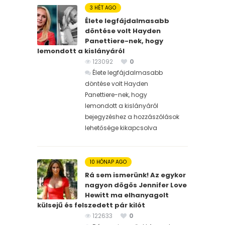
3 HÉT AGO
Élete legfájdalmasabb
döntése volt Hayden
Panettiere-nek, hogy
lemondott a kislányáról
123092
0
Élete legfájdalmasabb
döntése volt Hayden
Panettiere-nek, hogy
lemondott a kislányáról
bejegyzéshez
a hozzászólások
lehetősége kikapcsolva
10 HÓNAP AGO
Rá sem ismerünk! Az egykor
nagyon dögös Jennifer Love
Hewitt ma elhanyagolt
külsejű és felszedett pár kilót
122633
0