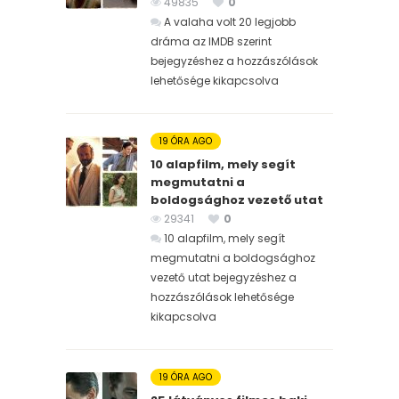
49835
0
A valaha volt 20 legjobb
dráma az IMDB szerint
bejegyzéshez
a hozzászólások
lehetősége kikapcsolva
19 ÓRA AGO
10 alapfilm, mely segít
megmutatni a
boldogsághoz vezető utat
29341
0
10 alapfilm, mely segít
megmutatni a boldogsághoz
vezető utat bejegyzéshez
a
hozzászólások lehetősége
kikapcsolva
19 ÓRA AGO