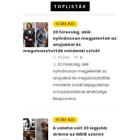
TOPLISTÁK
19 ÓRA AGO
20 híresség, akik
nyilvánosan megjelentek az
anyjukkal és
megolvasztották mindenki szívét
20284
0
20 híresség, akik
nyilvánosan megjelentek az
anyjukkal és megolvasztották
mindenki szívét bejegyzéshez
a hozzászólások lehetősége
kikapcsolva
19 ÓRA AGO
A valaha volt 20 legjobb
dráma az IMDB szerint