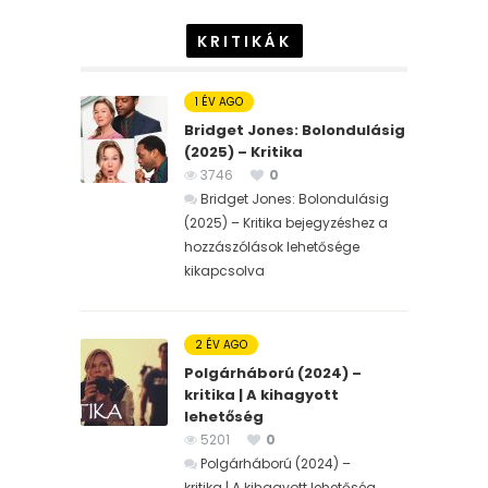
KRITIKÁK
1 ÉV AGO
Bridget Jones: Bolondulásig
(2025) – Kritika
3746
0
Bridget Jones: Bolondulásig
(2025) – Kritika bejegyzéshez
a
hozzászólások lehetősége
kikapcsolva
2 ÉV AGO
Polgárháború (2024) –
kritika | A kihagyott
lehetőség
5201
0
Polgárháború (2024) –
kritika | A kihagyott lehetőség