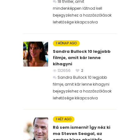
18 thriller, amit
mindenképpen látnod kell
bejegyzéshez
a hozzászólások
lehetősége kikapcsolva
1 HÓNAP AGO
Sandra Bullock 10 legjobb
filmje, amit kár lenne
kihagyni
132656
2
Sandra Bullock 10 legjobb
filmje, amit kár lenne kihagyni
bejegyzéshez
a hozzászólások
lehetősége kikapcsolva
1 HÉT AGO
Rá sem ismerni! Így néz ki
ma Steven Seagal, az
egykor híres akcióhős