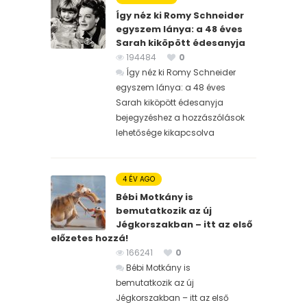
Így néz ki Romy Schneider
egyszem lánya: a 48 éves
Sarah kiköpött édesanyja
194484
0
Így néz ki Romy Schneider
egyszem lánya: a 48 éves
Sarah kiköpött édesanyja
bejegyzéshez
a hozzászólások
lehetősége kikapcsolva
4 ÉV AGO
Bébi Motkány is
bemutatkozik az új
Jégkorszakban – itt az első
előzetes hozzá!
166241
0
Bébi Motkány is
bemutatkozik az új
Jégkorszakban – itt az első