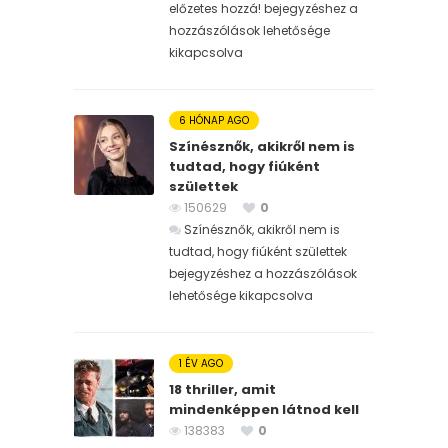
előzetes hozzá! bejegyzéshez
a
hozzászólások lehetősége
kikapcsolva
6 HÓNAP AGO
Színésznők, akikről nem is
tudtad, hogy fiúként
születtek
150629
0
Színésznők, akikről nem is
tudtad, hogy fiúként születtek
bejegyzéshez
a hozzászólások
lehetősége kikapcsolva
1 ÉV AGO
18 thriller, amit
mindenképpen látnod kell
138383
0