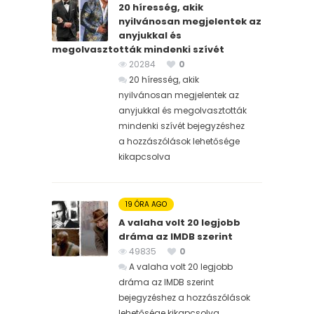
20 híresség, akik
nyilvánosan megjelentek az
anyjukkal és
megolvasztották mindenki szívét
20284
0
20 híresség, akik
nyilvánosan megjelentek az
anyjukkal és megolvasztották
mindenki szívét bejegyzéshez
a hozzászólások lehetősége
kikapcsolva
19 ÓRA AGO
A valaha volt 20 legjobb
dráma az IMDB szerint
49835
0
A valaha volt 20 legjobb
dráma az IMDB szerint
bejegyzéshez
a hozzászólások
lehetősége kikapcsolva