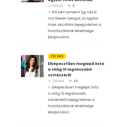
131029
0
Rá sem ismerni! Így néz ki
ma Steven Seagal, az egykor
híres akcióhős bejegyzéshez
a
hozzászólások lehetősége
kikapcsolva
1 ÉV AGO
Elképesztően meglepő lista
a világ 10 legokosabb
színészéről
126244
26
Elképesztően meglepő lista
a világ 10 legokosabb
színészéről bejegyzéshez
a
hozzászólások lehetősége
kikapcsolva