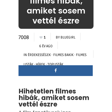
filmes hibák,
amiket sosem
vettél észre
7008
1
BY
BLUEGIRL
6 ÉV AGO
IN
ÉRDEKESSÉGEK
·
FILMES BAKIK
·
FILMES
LISTÁK
·
HÍREK
·
TOPLISTÁK
Hihetetlen filmes
hibák, amiket sosem
vettél észre