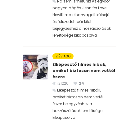
Rá sem ismerünk! Az egykor
nagyon dögös Jennifer Love
Hewitt ma elhanyagolt külsejű
és felszedett pár kilót
bejegyzéshez
a hozzászólások
lehetősége kikapcsolva
2 ÉV AGO
Elképesztő filmes hibák,
amiket biztosan nem vettél
észre
121220
24
Elképesztő filmes hibák,
amiket biztosan nem vettél
észre bejegyzéshez
a
hozzászólások lehetősége
kikapcsolva