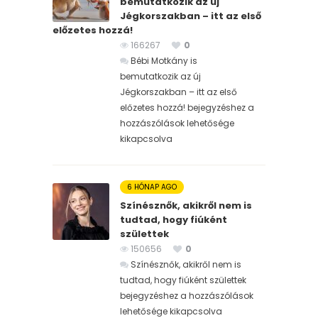
bemutatkozik az új
Jégkorszakban – itt az első
előzetes hozzá!
166267
0
Bébi Motkány is
bemutatkozik az új
Jégkorszakban – itt az első
előzetes hozzá! bejegyzéshez
a
hozzászólások lehetősége
kikapcsolva
6 HÓNAP AGO
Színésznők, akikről nem is
tudtad, hogy fiúként
születtek
150656
0
Színésznők, akikről nem is
tudtad, hogy fiúként születtek
bejegyzéshez
a hozzászólások
lehetősége kikapcsolva