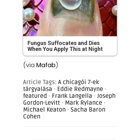
Fungus Suffocates and Dies
When You Apply This at Night
(via
Mafab
)
Article Tags:
A chicagói 7-ek
tárgyalása
·
Eddie Redmayne
·
featured
·
Frank Langella
·
Joseph
Gordon-Levitt
·
Mark Rylance
·
Michael Keaton
·
Sacha Baron
Cohen