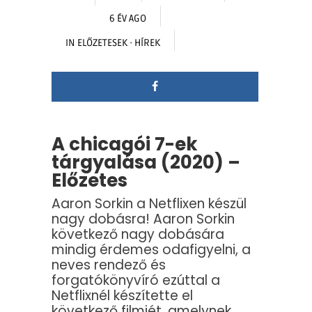
6 ÉV AGO
IN
ELŐZETESEK
·
HÍREK
A chicagói 7-ek
tárgyalása (2020) –
Előzetes
Aaron Sorkin a Netflixen készül
nagy dobásra! Aaron Sorkin
következő nagy dobására
mindig érdemes odafigyelni, a
neves rendező és
forgatókönyvíró ezúttal a
Netflixnél készítette el
következő filmjét, amelynek