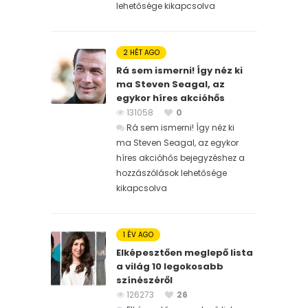
lehetősége kikapcsolva
2 HÉT AGO
Rá sem ismerni! Így néz ki
ma Steven Seagal, az
egykor híres akcióhős
131058
0
Rá sem ismerni! Így néz ki
ma Steven Seagal, az egykor
híres akcióhős bejegyzéshez
a
hozzászólások lehetősége
kikapcsolva
1 ÉV AGO
Elképesztően meglepő lista
a világ 10 legokosabb
színészéről
126273
26