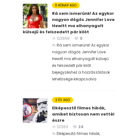
11 HÓNAP AGO
Rá sem ismerünk! Az egykor
nagyon dögös Jennifer Love
Hewitt ma elhanyagolt
külsejű és felszedett pár kilót
122656
0
Rá sem ismerünk! Az egykor
nagyon dögös Jennifer Love
Hewitt ma elhanyagolt külsejű
és felszedett pár kilót
bejegyzéshez
a hozzászólások
lehetősége kikapcsolva
2 ÉV AGO
Elképesztő filmes hibák,
amiket biztosan nem vettél
észre
121263
24
Elképesztő filmes hibák,