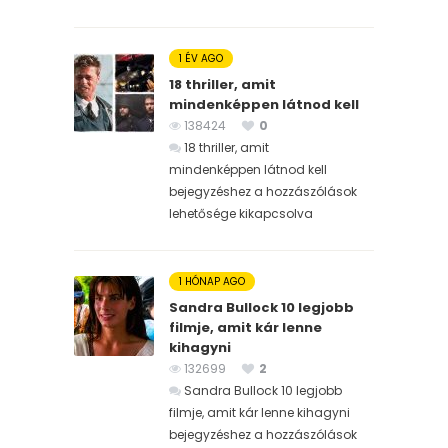
1 ÉV AGO
18 thriller, amit
mindenképpen látnod kell
138424
0
18 thriller, amit
mindenképpen látnod kell
bejegyzéshez
a hozzászólások
lehetősége kikapcsolva
1 HÓNAP AGO
Sandra Bullock 10 legjobb
filmje, amit kár lenne
kihagyni
132699
2
Sandra Bullock 10 legjobb
filmje, amit kár lenne kihagyni
bejegyzéshez
a hozzászólások