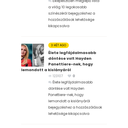
Elképesztően meglepő lista
a világ 10 legokosabb
színészéről bejegyzéshez
a
hozzászólások lehetősége
kikapcsolva
3 HÉT AGO
Élete legfájdalmasabb
döntése volt Hayden
Panettiere-nek, hogy
lemondott a kislányáról
123107
0
Élete legfájdalmasabb
döntése volt Hayden
Panettiere-nek, hogy
lemondott a kislányáról
bejegyzéshez
a hozzászólások
lehetősége kikapcsolva