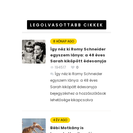
LEGOLVASOTTABB CIKKEK
8 HÓNAP AGO
Így néz ki Romy Schneider
egyszem lánya: a 48 éves
Sarah kiköpött édesanyja
194517
0
Így néz ki Romy Schneider
egyszem lánya: a 48 éves
Sarah kiköpött édesanyja
bejegyzéshez
a hozzászólások
lehetősége kikapcsolva
4 ÉV AGO
Bébi Motkány is