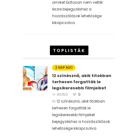
amiket biztosan nem vettél
észre bejegyzéshez
a
hozzászólások lehetősége
kikapcsolva
TOPLISTÁK
2 NAP AGO
12 színésznő, akik titokban
terhesen forgatták le
legsikeresebb filmjeiket
40150
0
12 színésznő, akik titokban
terhesen forgatták le
legsikeresebb filmjeiket
bejegyzéshez
a hozzászólások
lehetősége kikapcsolva