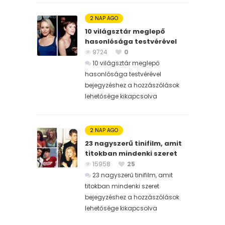
2 NAP AGO
10 világsztár meglepő
hasonlósága testvérével
9724
0
10 világsztár meglepő
hasonlósága testvérével
bejegyzéshez
a hozzászólások
lehetősége kikapcsolva
2 NAP AGO
23 nagyszerű tinifilm, amit
titokban mindenki szeret
15958
25
23 nagyszerű tinifilm, amit
titokban mindenki szeret
bejegyzéshez
a hozzászólások
lehetősége kikapcsolva