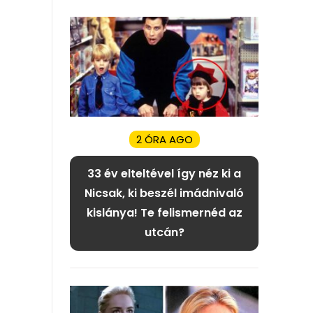
2 ÓRA AGO
33 év elteltével így néz ki a
Nicsak, ki beszél imádnivaló
kislánya! Te felismernéd az
utcán?