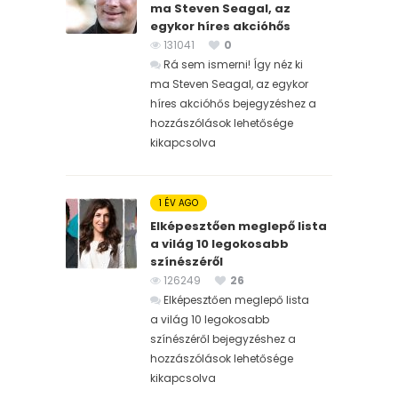
ma Steven Seagal, az
egykor híres akcióhős
131041
0
Rá sem ismerni! Így néz ki
ma Steven Seagal, az egykor
híres akcióhős bejegyzéshez
a
hozzászólások lehetősége
kikapcsolva
1 ÉV AGO
Elképesztően meglepő lista
a világ 10 legokosabb
színészéről
126249
26
Elképesztően meglepő lista
a világ 10 legokosabb
színészéről bejegyzéshez
a
hozzászólások lehetősége
kikapcsolva