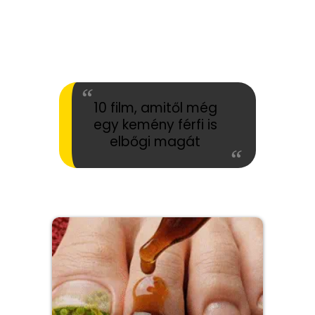
10 film, amitől még
egy kemény férfi is
elbőgi magát