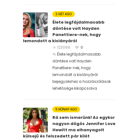
3 HÉT AGO
Élete legfájdalmasabb
döntése volt Hayden
Panettiere-nek, hogy
lemondott a kislányáról
123099
0
Élete legfájdalmasabb
döntése volt Hayden
Panettiere-nek, hogy
lemondott a kislányáról
bejegyzéshez
a hozzászólások
lehetősége kikapcsolva
11 HÓNAP AGO
Rá sem ismerünk! Az egykor
nagyon dögös Jennifer Love
Hewitt ma elhanyagolt
külsejű és felszedett pár kilót