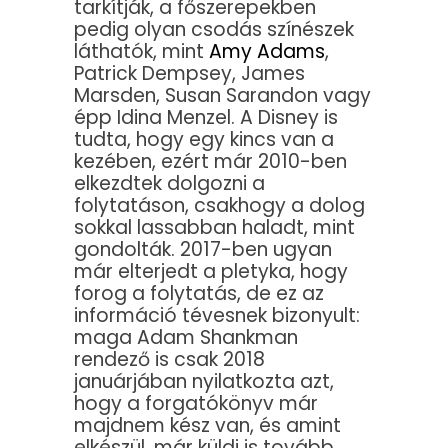
tarkítják, a főszerepekben
pedig olyan csodás színészek
láthatók, mint
Amy Adams
,
Patrick Dempsey, James
Marsden, Susan Sarandon vagy
épp Idina Menzel. A Disney is
tudta, hogy egy kincs van a
kezében, ezért már 2010-ben
elkezdtek dolgozni a
folytatáson, csakhogy a dolog
sokkal lassabban haladt, mint
gondolták. 2017-ben ugyan
már elterjedt a pletyka, hogy
forog a folytatás, de ez az
információ tévesnek bizonyult:
maga Adam Shankman
rendező is csak 2018
januárjában nyilatkozta azt,
hogy a forgatókönyv már
majdnem kész van, és amint
elkészül, már küldi is tovább,