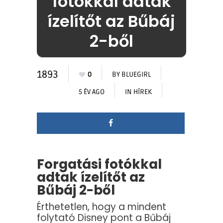
fotókkal adtak
ízelítőt az Bűbáj
2-ből
1893
0
BY
BLUEGIRL
5 ÉV AGO
IN
HÍREK
Forgatási fotókkal
adtak ízelítőt az
Bűbáj 2-ből
Érthetetlen, hogy a mindent
folytató Disney pont a Bűbáj