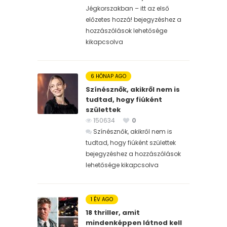
Jégkorszakban – itt az első
előzetes hozzá! bejegyzéshez
a
hozzászólások lehetősége
kikapcsolva
6 HÓNAP AGO
Színésznők, akikről nem is
tudtad, hogy fiúként
születtek
150634
0
Színésznők, akikről nem is
tudtad, hogy fiúként születtek
bejegyzéshez
a hozzászólások
lehetősége kikapcsolva
1 ÉV AGO
18 thriller, amit
mindenképpen látnod kell