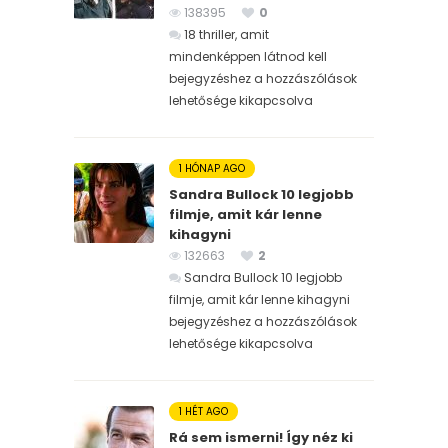
138395
0
18 thriller, amit
mindenképpen látnod kell
bejegyzéshez
a hozzászólások
lehetősége kikapcsolva
1 HÓNAP AGO
Sandra Bullock 10 legjobb
filmje, amit kár lenne
kihagyni
132663
2
Sandra Bullock 10 legjobb
filmje, amit kár lenne kihagyni
bejegyzéshez
a hozzászólások
lehetősége kikapcsolva
1 HÉT AGO
Rá sem ismerni! Így néz ki