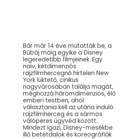
Bár már 14 éve mutatták be, a
Bűbáj máig egyike a Disney
legeredetibb filmjeinek. Egy
naiv, kétdimenziós
rajzfilmhercegnő hirtelen New
York lüktető, cinikus
nagyvárosában találja magát,
méghozzá háromdimenziós, élő
emberi testben, ahol
választania kell az utána induló
rajzfilmherceg és a sármos
válóperes ügyvéd között.
Mindezt igazi, Disney-mesékbe
illő betétdalok és koreográfiák