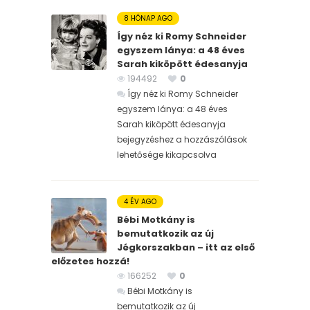
8 HÓNAP AGO
Így néz ki Romy Schneider
egyszem lánya: a 48 éves
Sarah kiköpött édesanyja
194492
0
Így néz ki Romy Schneider
egyszem lánya: a 48 éves
Sarah kiköpött édesanyja
bejegyzéshez
a hozzászólások
lehetősége kikapcsolva
4 ÉV AGO
Bébi Motkány is
bemutatkozik az új
Jégkorszakban – itt az első
előzetes hozzá!
166252
0
Bébi Motkány is
bemutatkozik az új