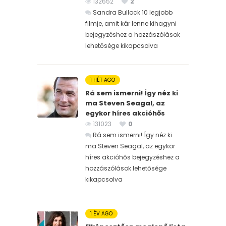
132652
2
Sandra Bullock 10 legjobb
filmje, amit kár lenne kihagyni
bejegyzéshez
a hozzászólások
lehetősége kikapcsolva
1 HÉT AGO
Rá sem ismerni! Így néz ki
ma Steven Seagal, az
egykor híres akcióhős
131023
0
Rá sem ismerni! Így néz ki
ma Steven Seagal, az egykor
híres akcióhős bejegyzéshez
a
hozzászólások lehetősége
kikapcsolva
1 ÉV AGO