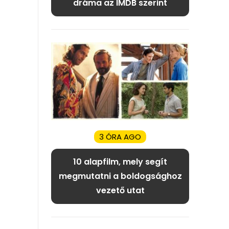
dráma az IMDB szerint
3 ÓRA AGO
10 alapfilm, mely segít
megmutatni a boldogsághoz
vezető utat