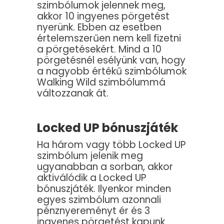
szimbólumok jelennek meg,
akkor 10 ingyenes pörgetést
nyerünk. Ebben az esetben
értelemszerűen nem kell fizetni
a pörgetésekért. Mind a 10
pörgetésnél esélyünk van, hogy
a nagyobb értékű szimbólumok
Walking Wild szimbólummá
változzanak át.
Locked UP bónuszjáték
Ha három vagy több Locked UP
szimbólum jelenik meg
ugyanabban a sorban, akkor
aktiválódik a Locked UP
bónuszjáték. Ilyenkor minden
egyes szimbólum azonnali
pénznyereményt ér és 3
ingyenes pörgetést kapunk