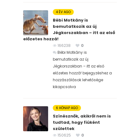
4 ÉV AGO
Bébi Motkány is
bemutatkozik az új
Jégkorszakban – itt az első
előzetes hozzá!
166238
0
Bébi Motkány is
bemutatkozik az új
Jégkorszakban – itt az első
előzetes hozzá! bejegyzéshez
a
hozzászólások lehetősége
kikapcsolva
6 HÓNAP AGO
Színésznők, akikről nem is
tudtad, hogy fiúként
születtek
150625
0