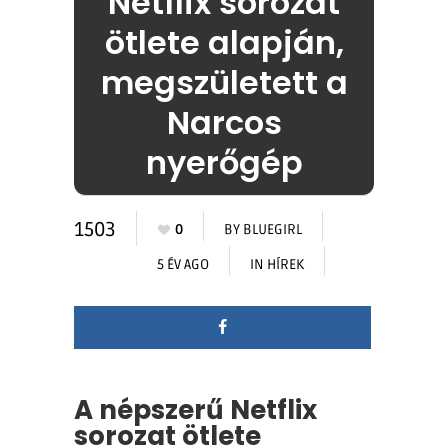
Netflix sorozat
ötlete alapján,
megszületett a
Narcos
nyerőgép
1503
0
BY
BLUEGIRL
5 ÉV AGO
IN
HÍREK
A népszerű Netflix
sorozat ötlete