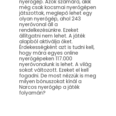
nyerőgép. Azok számára, akik
még csak kocsmai nyerőgépen
játszottak, meglepő lehet egy
olyan nyerőgép, ahol 243
nyerővonal áll a
rendelkezésünkre. Ezeket
állítgatni nem lehet. A játék
alapból aktiválja őket.
Érdekességként azt is tudni kell,
hogy mára egyes online
nyerőgépeken 117.000
nyerővonalunk is lehet. A világ
sokat változott. Ezeket el kell
fogadni. De most nézzük is meg
milyen bónuszokat kínál a
Narcos nyerőgép a játék
folyamán?