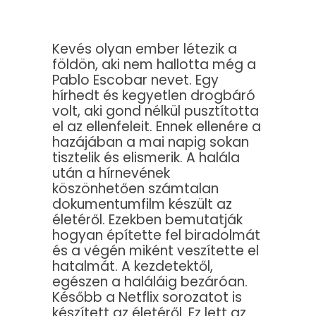
Kevés olyan ember létezik a
földön, aki nem hallotta még a
Pablo Escobar nevet. Egy
hírhedt és kegyetlen drogbáró
volt, aki gond nélkül pusztította
el az ellenfeleit. Ennek ellenére a
hazájában a mai napig sokan
tisztelik és elismerik. A halála
után a hírnevének
köszönhetően számtalan
dokumentumfilm készült az
életéről. Ezekben bemutatják
hogyan építette fel biradolmát
és a végén miként veszítette el
hatalmát. A kezdetektől,
egészen a haláláig bezáróan.
Később a Netflix sorozatot is
készített az életéről. Ez lett az