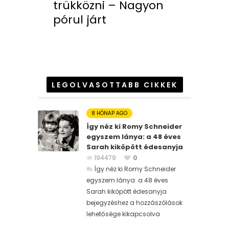
trükközni – Nagyon
pórul járt
LEGOLVASOTTABB CIKKEK
8 HÓNAP AGO
Így néz ki Romy Schneider
egyszem lánya: a 48 éves
Sarah kiköpött édesanyja
194479
0
Így néz ki Romy Schneider
egyszem lánya: a 48 éves
Sarah kiköpött édesanyja
bejegyzéshez
a hozzászólások
lehetősége kikapcsolva