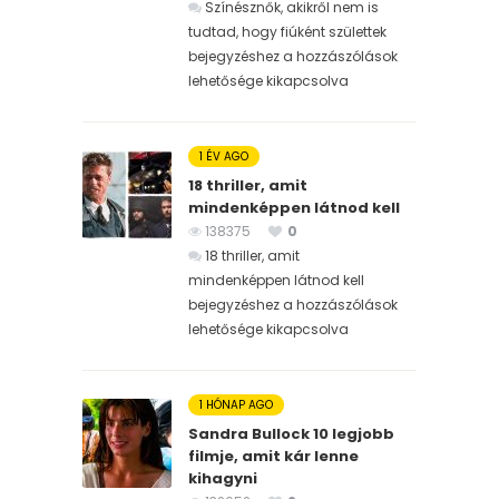
Színésznők, akikről nem is
tudtad, hogy fiúként születtek
bejegyzéshez
a hozzászólások
lehetősége kikapcsolva
1 ÉV AGO
18 thriller, amit
mindenképpen látnod kell
138375
0
18 thriller, amit
mindenképpen látnod kell
bejegyzéshez
a hozzászólások
lehetősége kikapcsolva
1 HÓNAP AGO
Sandra Bullock 10 legjobb
filmje, amit kár lenne
kihagyni