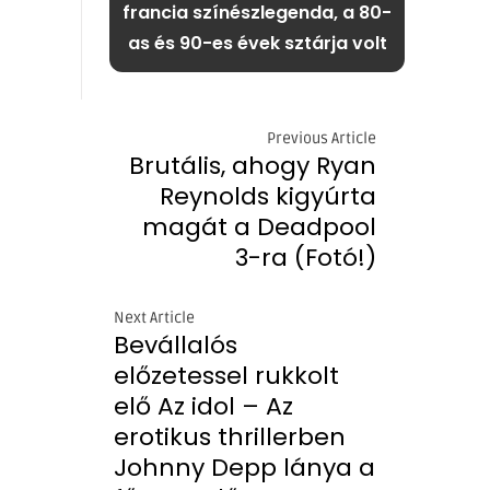
francia színészlegenda, a 80-
as és 90-es évek sztárja volt
Previous Article
Brutális, ahogy Ryan
Reynolds kigyúrta
magát a Deadpool
3-ra (Fotó!)
Next Article
Bevállalós
előzetessel rukkolt
elő Az idol – Az
erotikus thrillerben
Johnny Depp lánya a