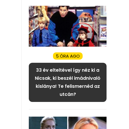
5 ÓRA AGO
33 év elteltével így néz ki a
Nicsak, ki beszél imádnivaló
kislánya! Te felismernéd az
utcán?