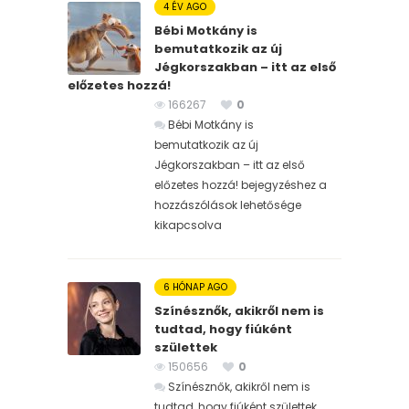
4 ÉV AGO
Bébi Motkány is
bemutatkozik az új
Jégkorszakban – itt az első
előzetes hozzá!
166267
0
Bébi Motkány is
bemutatkozik az új
Jégkorszakban – itt az első
előzetes hozzá! bejegyzéshez
a
hozzászólások lehetősége
kikapcsolva
6 HÓNAP AGO
Színésznők, akikről nem is
tudtad, hogy fiúként
születtek
150656
0
Színésznők, akikről nem is
tudtad, hogy fiúként születtek