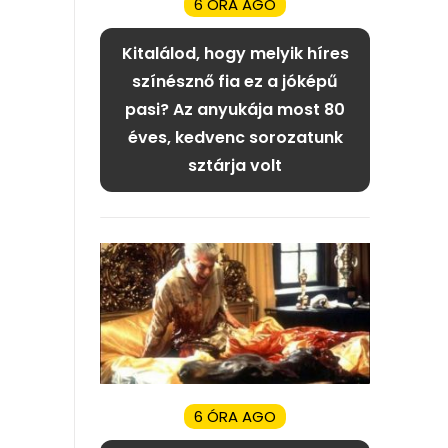
6 ÓRA AGO
Kitalálod, hogy melyik híres
színésznő fia ez a jóképű
pasi? Az anyukája most 80
éves, kedvenc sorozatunk
sztárja volt
6 ÓRA AGO