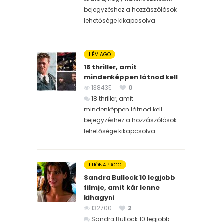
bejegyzéshez
a hozzászólások
lehetősége kikapcsolva
1 ÉV AGO
18 thriller, amit
mindenképpen látnod kell
138435
0
18 thriller, amit
mindenképpen látnod kell
bejegyzéshez
a hozzászólások
lehetősége kikapcsolva
1 HÓNAP AGO
Sandra Bullock 10 legjobb
filmje, amit kár lenne
kihagyni
132700
2
Sandra Bullock 10 legjobb