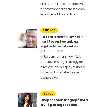
filmje, amit kár lenne kihagyni
bejegyzéshez
a hozzászólások
lehetősége kikapcsolva
2 HÉT AGO
Rá sem ismerni! Így néz ki
ma Steven Seagal, az
egykor híres akcióhős
131060
0
Rá sem ismerni! Így néz ki
ma Steven Seagal, az egykor
híres akcióhős bejegyzéshez
a
hozzászólások lehetősége
kikapcsolva
1 ÉV AGO
Elképesztően meglepő lista
a világ 10 legokosabb