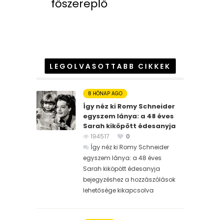
főszereplő
LEGOLVASOTTABB CIKKEK
8 HÓNAP AGO
Így néz ki Romy Schneider
egyszem lánya: a 48 éves
Sarah kiköpött édesanyja
194517
0
Így néz ki Romy Schneider
egyszem lánya: a 48 éves
Sarah kiköpött édesanyja
bejegyzéshez
a hozzászólások
lehetősége kikapcsolva