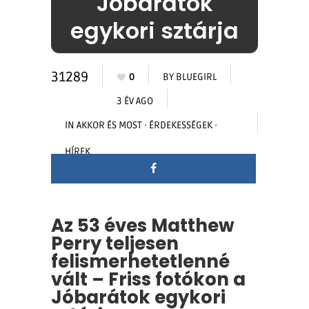
Jóbarátok
egykori sztárja
31289
0
BY
BLUEGIRL
3 ÉV AGO
IN
AKKOR ÉS MOST
·
ÉRDEKESSÉGEK
·
HÍREK
Az 53 éves Matthew
Perry teljesen
felismerhetetlenné
vált – Friss fotókon a
Jóbarátok egykori