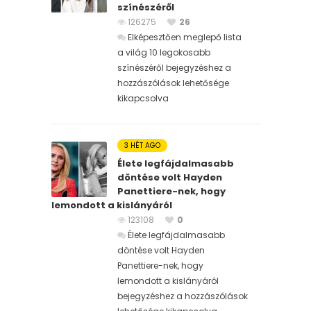
színészéről
126275
26
Elképesztően meglepő lista
a világ 10 legokosabb
színészéről bejegyzéshez
a
hozzászólások lehetősége
kikapcsolva
3 HÉT AGO
Élete legfájdalmasabb
döntése volt Hayden
Panettiere-nek, hogy
lemondott a kislányáról
123108
0
Élete legfájdalmasabb
döntése volt Hayden
Panettiere-nek, hogy
lemondott a kislányáról
bejegyzéshez
a hozzászólások