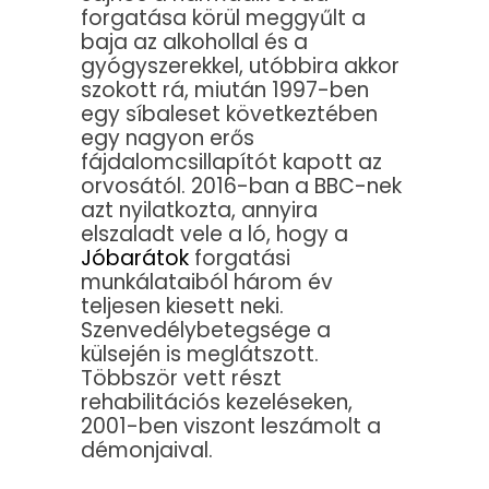
forgatása körül meggyűlt a
baja az alkohollal és a
gyógyszerekkel, utóbbira akkor
szokott rá, miután 1997-ben
egy síbaleset következtében
egy nagyon erős
fájdalomcsillapítót kapott az
orvosától. 2016-ban a BBC-nek
azt nyilatkozta, annyira
elszaladt vele a ló, hogy a
Jóbarátok
forgatási
munkálataiból három év
teljesen kiesett neki.
Szenvedélybetegsége a
külsején is meglátszott.
Többször vett részt
rehabilitációs kezeléseken,
2001-ben viszont leszámolt a
démonjaival.