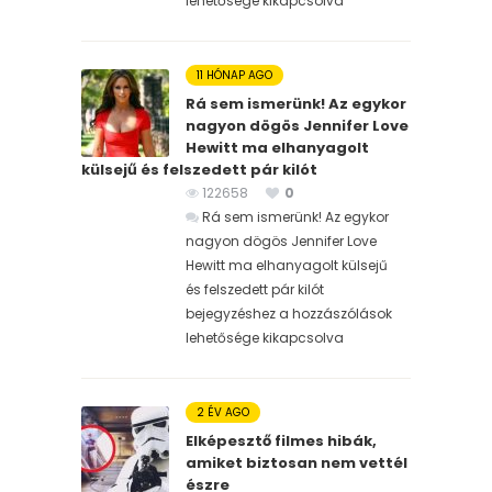
lehetősége kikapcsolva
11 HÓNAP AGO
Rá sem ismerünk! Az egykor
nagyon dögös Jennifer Love
Hewitt ma elhanyagolt
külsejű és felszedett pár kilót
122658
0
Rá sem ismerünk! Az egykor
nagyon dögös Jennifer Love
Hewitt ma elhanyagolt külsejű
és felszedett pár kilót
bejegyzéshez
a hozzászólások
lehetősége kikapcsolva
2 ÉV AGO
Elképesztő filmes hibák,
amiket biztosan nem vettél
észre