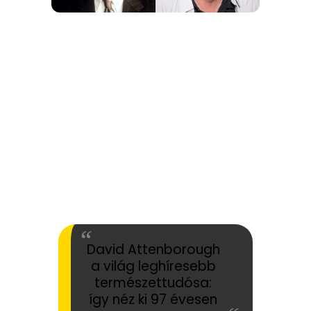
David Attenborough
a világ leghíresebb
természettudósa:
így néz ki 97 évesen