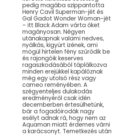
pedig magába szippantotta
Henry Cavil Superman-jét és
Gal Gadot Wonder Woman-jét
– itt Black Adam várta őket
magányosan. Négyen
utánakapnak valami nedves,
nyálkás, kigyúrt izének, ami
mögül hirtelen fény szűrődik be
és rajongóik keserves
ragaszkodásából táplálkozva
minden erejükkel kapálóznak
még egy utolsó rész vagy
cameo reményében. A
szégyenteljes dulakodás
eredményéről csak idén
decemberben értesülhetünk,
bár a fogadóirodák nagy
esélyt adnak rá, hogy nem az
Aquaman miatt érdemes várni
a karácsonyt. Temetkezés után