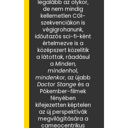
legalább az olykor,
de nem mindig
kellemetlen CGI-
szekvenciákon is
végigrohanunk,
időutazós sci-fi-ként
értelmezve is a
középszert közelítik
a látottak, ráadásul
a
Minden,
mindenhol,
mindenkor
, az újabb
Doctor Stange
és a
Pókember-filmek
fényében
kifejezetten képtelen
az új perspektívák
megvilágítására a
cameocentrikus