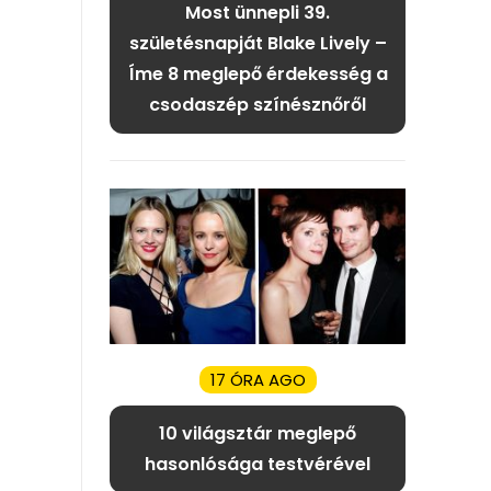
Most ünnepli 39.
születésnapját Blake Lively –
Íme 8 meglepő érdekesség a
csodaszép színésznőről
17 ÓRA AGO
10 világsztár meglepő
hasonlósága testvérével