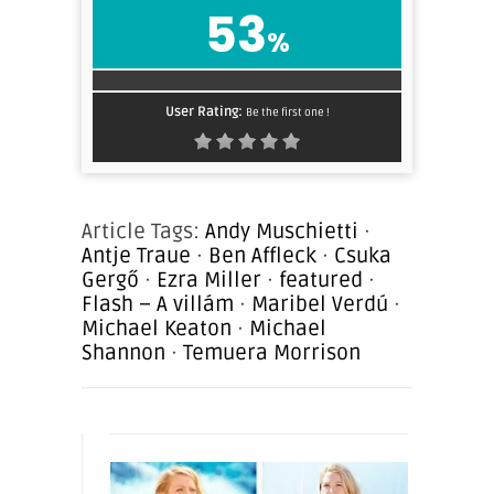
53
%
User Rating:
Be the first one !
Article Tags:
Andy Muschietti
·
Antje Traue
·
Ben Affleck
·
Csuka
Gergő
·
Ezra Miller
·
featured
·
Flash – A villám
·
Maribel Verdú
·
Michael Keaton
·
Michael
Shannon
·
Temuera Morrison