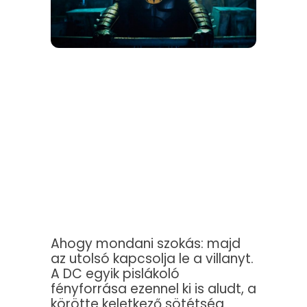
Ahogy mondani szokás: majd
az utolsó kapcsolja le a villanyt.
A DC egyik pislákoló
fényforrása ezennel ki is aludt, a
körötte keletkező sötétség