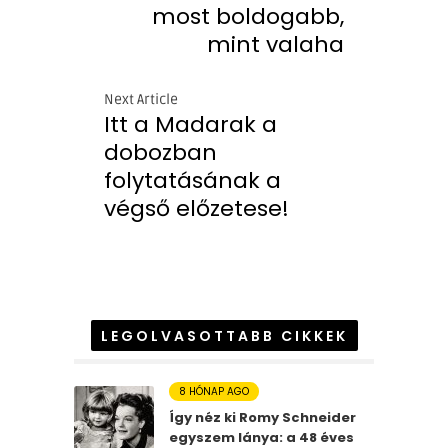
most boldogabb,
mint valaha
Next Article
Itt a Madarak a
dobozban
folytatásának a
végső előzetese!
LEGOLVASOTTABB CIKKEK
8 HÓNAP AGO
Így néz ki Romy Schneider
egyszem lánya: a 48 éves