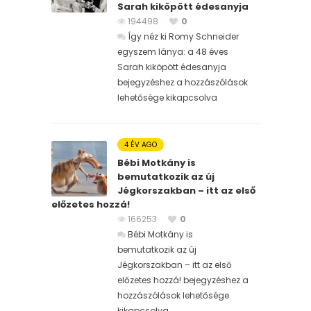
Sarah kiköpött édesanyja
194498
0
Így néz ki Romy Schneider
egyszem lánya: a 48 éves
Sarah kiköpött édesanyja
bejegyzéshez
a hozzászólások
lehetősége kikapcsolva
4 ÉV AGO
Bébi Motkány is
bemutatkozik az új
Jégkorszakban – itt az első
előzetes hozzá!
166253
0
Bébi Motkány is
bemutatkozik az új
Jégkorszakban – itt az első
előzetes hozzá! bejegyzéshez
a
hozzászólások lehetősége
kikapcsolva