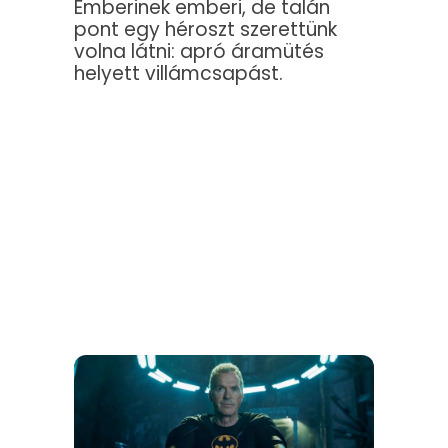
Emberinek emberi, de talán
pont egy héroszt szerettünk
volna látni: apró áramütés
helyett villámcsapást.