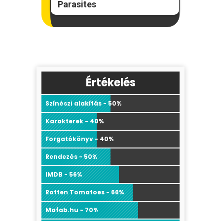
Parasites
Értékelés
Színészi alakítás - 50%
Karakterek - 40%
Forgatókönyv - 40%
Rendezés - 50%
IMDB - 56%
Rotten Tomatoes - 66%
Mafab.hu - 70%