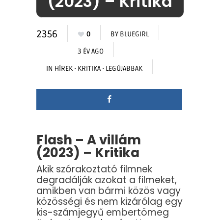
(2023) – Kritika
2356
0
BY
BLUEGIRL
3 ÉV AGO
IN
HÍREK
·
KRITIKA
·
LEGÚJABBAK
Flash – A villám
(2023) – Kritika
Akik szórakoztató filmnek
degradálják azokat a filmeket,
amikben van bármi közös vagy
közösségi és nem kizárólag egy
kis-számjegyű embertömeg