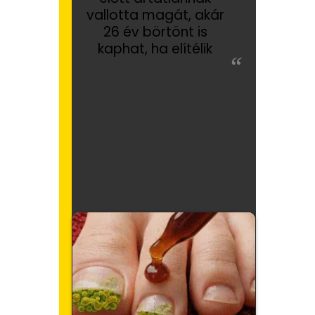
vallotta magát, akár
26 év börtönt is
kaphat, ha elítélik