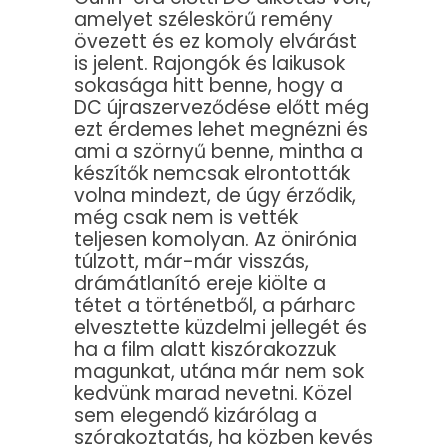
amelyet széleskörű remény
övezett és ez komoly elvárást
is jelent. Rajongók és laikusok
sokasága hitt benne, hogy a
DC újraszerveződése előtt még
ezt érdemes lehet megnézni és
ami a szörnyű benne, mintha a
készítők nemcsak elrontották
volna mindezt, de úgy érződik,
még csak nem is vették
teljesen komolyan. Az önirónia
túlzott, már-már visszás,
drámátlanító ereje kiölte a
tétet a történetből, a párharc
elvesztette küzdelmi jellegét és
ha a film alatt kiszórakozzuk
magunkat, utána már nem sok
kedvünk marad nevetni. Közel
sem elegendő kizárólag a
szórakoztatás, ha közben kevés