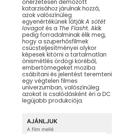
önérzetesen demózott
katarzisához járulnak hozzá,
azok valószínűleg
egyenértékűnek látják
A sötét
lovagot
és a
The Flash
t. Akik
pedig forradalminak élik meg,
hogy a szuperhősfilmek
csúcsteljesítményei olykor
képesek kitörni a tartalmatlan
önismétlés ördögi köréből,
embertömegeket moziba
csábítani és jelentést teremteni
egy végtelen filmes
univerzumban, valószínűleg
azokat is csalódásként éri a DC
legújabb produkciója.