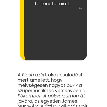
története miatt.
A
Flash
azért okoz csalódást,
mert amellett, hogy
mélységesen nagyot bukik a
szuperhősfilmes versenyben a
Pókember: A pókverzumon át
javára, az egyetlen James
Gunn-éra előtti DC alkotás volt,