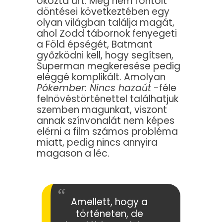
okozta űrt. Meg nem fontolt
döntései következtében egy
olyan világban találja magát,
ahol Zodd tábornok fenyegeti
a Föld épségét, Batmant
győzködni kell, hogy segítsen,
Superman megkeresése pedig
eléggé komplikált. Amolyan
Pókember: Nincs hazaút
-féle
felnövéstörténettel találhatjuk
szemben magunkat, viszont
annak színvonalát nem képes
elérni a film számos probléma
miatt, pedig nincs annyira
magason a léc.
Amellett, hogy a
történeten, de