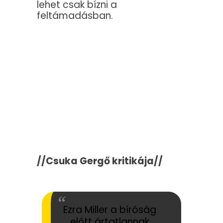
lehet csak bízni a
feltámadásban.
//Csuka Gergő kritikája//
Ezra Miller a bíróság
előtt ártatlannak