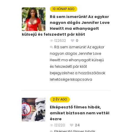
10 HÓNAP AGO
Rá sem ismerünk! Az egykor
nagyon dögös Jennifer Love
Hewitt ma elhanyagolt
külsejű és felszedett pár kilót
122632
0
Rá sem ismerünk! Az egykor
nagyon dögös Jennifer Love
Hewitt ma elhanyagolt külsejű
és felszedett pár kilót
bejegyzéshez
a hozzászólások
lehetősége kikapcsolva
2 ÉV AGO
Elképesztő filmes hibák,
amiket biztosan nem vettél
észre
121220
24
Elképesztő filmes hibák,