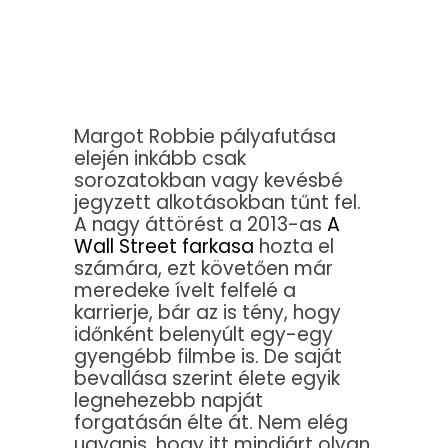
Margot Robbie pályafutása
elején inkább csak
sorozatokban vagy kevésbé
jegyzett alkotásokban tűnt fel.
A nagy áttörést a 2013-as
A
Wall Street farkasa
hozta el
számára, ezt követően már
meredeke ívelt felfelé a
karrierje, bár az is tény, hogy
időnként belenyúlt egy-egy
gyengébb filmbe is. De saját
bevallása szerint élete egyik
legnehezebb napját
forgatásán élte át. Nem elég
ugyanis, hogy itt mindjárt olyan