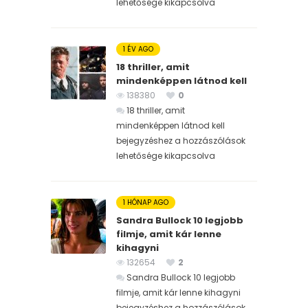
lehetősége kikapcsolva
1 ÉV AGO
18 thriller, amit
mindenképpen látnod kell
138380
0
18 thriller, amit
mindenképpen látnod kell
bejegyzéshez
a hozzászólások
lehetősége kikapcsolva
1 HÓNAP AGO
Sandra Bullock 10 legjobb
filmje, amit kár lenne
kihagyni
132654
2
Sandra Bullock 10 legjobb
filmje, amit kár lenne kihagyni
bejegyzéshez
a hozzászólások