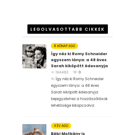
LEGOLVASOTTABB CIKKEK
8 HÓNAP AGO
Így néz ki Romy Schneider
egyszem lánya: a 48 éves
Sarah kiköpött édesanyja
194483
0
Így néz ki Romy Schneider
egyszem lánya: a 48 éves
Sarah kiköpött édesanyja
bejegyzéshez
a hozzászólások
lehetősége kikapcsolva
4 ÉV AGO
Bébi Motkány is