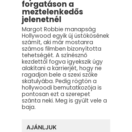
forgatáson a
meztelenkedős
jelenetnél
Margot Robbie manapság
Hollywood egyik új üstökösének
számít, aki már mostanra
számos filmben bizonyította
tehetségét. A színésznő
kezdettől fogva igyekszik úgy
alakítani a karrierjét, hogy ne
ragadjon bele a szexi szőke
skatulyába. Pedig rögtön a
hollywoodi bemutatkozója is
pontosan ezt a szerepet
szánta neki. Meg is gyűlt vele a
baja.