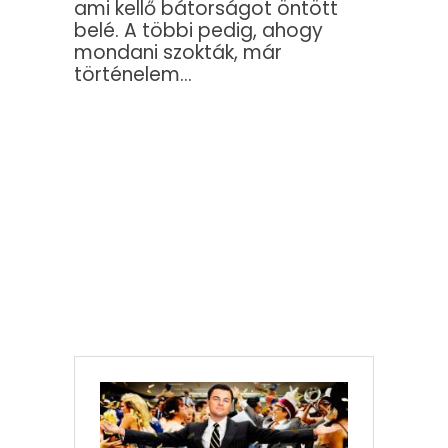
ami kellő bátorságot öntött
belé. A többi pedig, ahogy
mondani szokták, már
történelem…