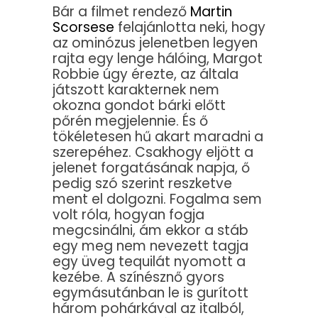
Bár a filmet rendező
Martin
Scorsese
felajánlotta neki, hogy
az ominózus jelenetben legyen
rajta egy lenge hálóing, Margot
Robbie úgy érezte, az általa
játszott karakternek nem
okozna gondot bárki előtt
pőrén megjelennie. És ő
tökéletesen hű akart maradni a
szerepéhez. Csakhogy eljött a
jelenet forgatásának napja, ő
pedig szó szerint reszketve
ment el dolgozni. Fogalma sem
volt róla, hogyan fogja
megcsinálni, ám ekkor a stáb
egy meg nem nevezett tagja
egy üveg tequilát nyomott a
kezébe. A színésznő gyors
egymásutánban le is gurított
három pohárkával az italból,