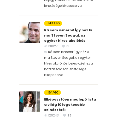
lehetősége kikapcsolva
1 HÉT AGO
Rá sem ismerni! Így néz ki
ma Steven Seagal, az
egykor híres akcióhős
131027
0
Rá sem ismerni! Így néz ki
ma Steven Seagal, az egykor
híres akcióhős bejegyzéshez
a
hozzászólások lehetősége
kikapcsolva
1 ÉV AGO
Elképesztően meglepő lista
a világ 10 legokosabb
színészéről
126243
26