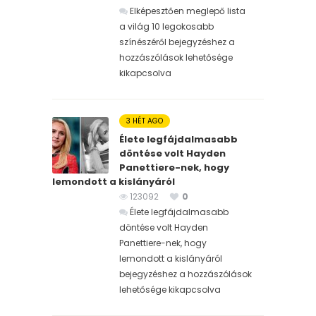
Elképesztően meglepő lista
a világ 10 legokosabb
színészéről bejegyzéshez
a
hozzászólások lehetősége
kikapcsolva
3 HÉT AGO
Élete legfájdalmasabb
döntése volt Hayden
Panettiere-nek, hogy
lemondott a kislányáról
123092
0
Élete legfájdalmasabb
döntése volt Hayden
Panettiere-nek, hogy
lemondott a kislányáról
bejegyzéshez
a hozzászólások
lehetősége kikapcsolva