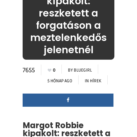
kipakolt:
reszketett a
forgatáson a
meztelenkedős
jelenetnél
7655
0
BY
BLUEGIRL
5 HÓNAP AGO
IN
HÍREK
Margot Robbie
kipakolt: reszketett a