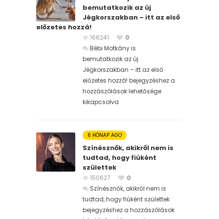
bemutatkozik az új
Jégkorszakban – itt az első
előzetes hozzá!
166241
0
Bébi Motkány is
bemutatkozik az új
Jégkorszakban – itt az első
előzetes hozzá! bejegyzéshez
a
hozzászólások lehetősége
kikapcsolva
6 HÓNAP AGO
Színésznők, akikről nem is
tudtad, hogy fiúként
születtek
150627
0
Színésznők, akikről nem is
tudtad, hogy fiúként születtek
bejegyzéshez
a hozzászólások