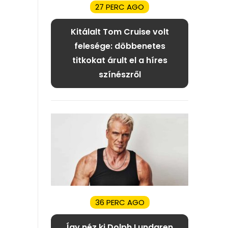
27 PERC AGO
Kitálalt Tom Cruise volt
felesége: döbbenetes
titkokat árult el a híres
színészről
36 PERC AGO
Így néz ki Dolph Lundgren