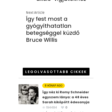
Next Article
Így fest most a
gyógyíthatatlan
betegséggel küzdő
Bruce Willis
LEGOLVASOTTABB CIKKEK
8 HÓNAP AGO
Így néz ki Romy Schneider
egyszem lánya: a 48 éves
Sarah kiköpött édesanyja
194484
0