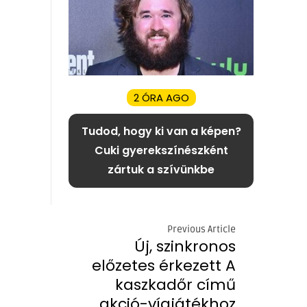
2 ÓRA AGO
Tudod, hogy ki van a képen?
Cuki gyerekszínészként
zártuk a szívünkbe
Previous Article
Új, szinkronos
előzetes érkezett A
kaszkadőr című
akció-vígjátékhoz