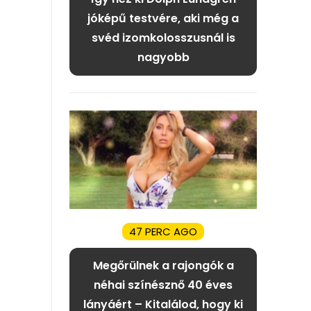
jóképű testvére, aki még a
svéd izomkolosszusnál is
nagyobb
47 PERC AGO
Megőrülnek a rajongók a
néhai színésznő 40 éves
lányáért – Kitalálod, hogy ki