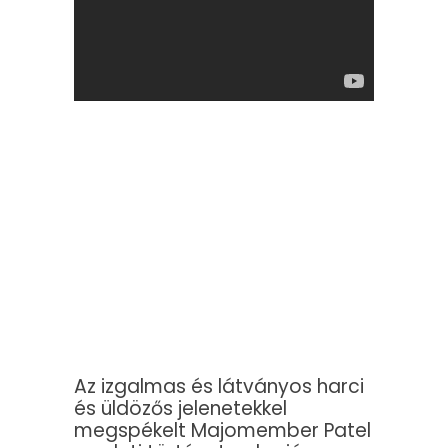
Az izgalmas és látványos harci
és üldözős jelenetekkel
megspékelt Majomember Patel