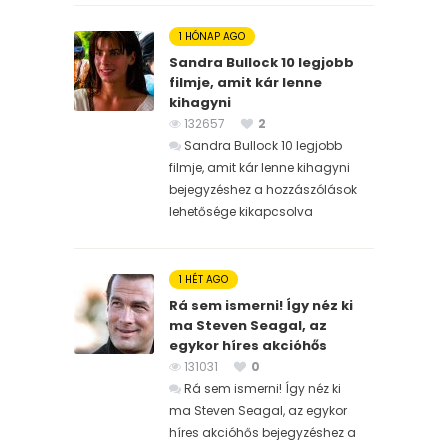
1 HÓNAP AGO
Sandra Bullock 10 legjobb
filmje, amit kár lenne
kihagyni
132657
2
Sandra Bullock 10 legjobb
filmje, amit kár lenne kihagyni
bejegyzéshez
a hozzászólások
lehetősége kikapcsolva
1 HÉT AGO
Rá sem ismerni! Így néz ki
ma Steven Seagal, az
egykor híres akcióhős
131031
0
Rá sem ismerni! Így néz ki
ma Steven Seagal, az egykor
híres akcióhős bejegyzéshez
a