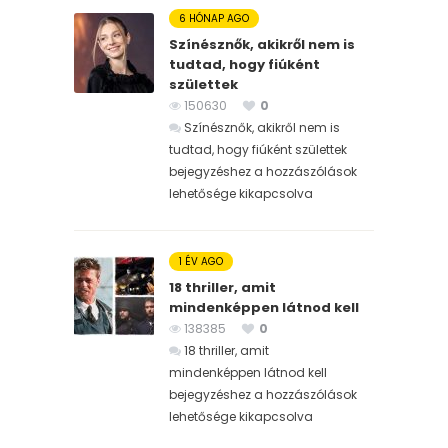
6 HÓNAP AGO
Színésznők, akikről nem is
tudtad, hogy fiúként
születtek
150630
0
Színésznők, akikről nem is
tudtad, hogy fiúként születtek
bejegyzéshez
a hozzászólások
lehetősége kikapcsolva
1 ÉV AGO
18 thriller, amit
mindenképpen látnod kell
138385
0
18 thriller, amit
mindenképpen látnod kell
bejegyzéshez
a hozzászólások
lehetősége kikapcsolva