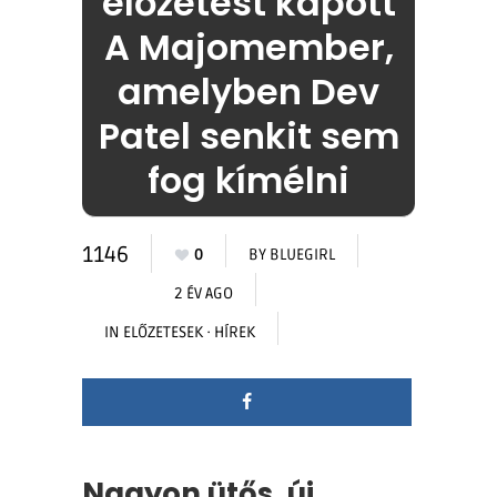
előzetest kapott
A Majomember,
amelyben Dev
Patel senkit sem
fog kímélni
1146
0
BY
BLUEGIRL
2 ÉV AGO
IN
ELŐZETESEK
·
HÍREK
Nagyon ütős, új