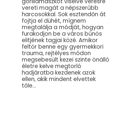
gorillamaszkot viselve véresre
vereti magát a népszerűbb
harcosokkal. Sok esztendőn át
fojtja el dühét, mígnem
megtalálja a módját, hogyan
furakodjon be a város bűnös
elitjének tagjai közé. Amikor
feltör benne egy gyermekkori
trauma, rejtélyes módon
megsebesült kezei szinte önálló
életre kelve megtorló
hadjáratba kezdenek azok
ellen, akik mindent elvettek
tőle…