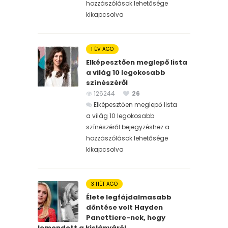
hozzászólások lehetősége
kikapcsolva
1 ÉV AGO
Elképesztően meglepő lista
a világ 10 legokosabb
színészéről
126244
26
Elképesztően meglepő lista
a világ 10 legokosabb
színészéről bejegyzéshez
a
hozzászólások lehetősége
kikapcsolva
3 HÉT AGO
Élete legfájdalmasabb
döntése volt Hayden
Panettiere-nek, hogy
lemondott a kislányáról