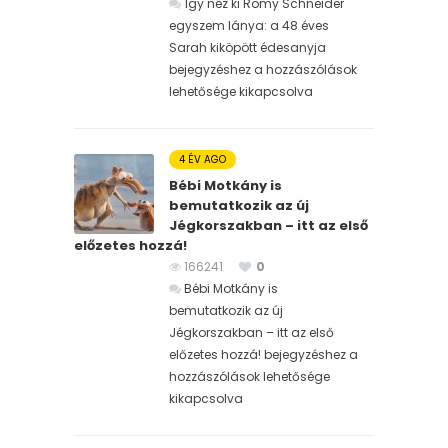
Így néz ki Romy Schneider
egyszem lánya: a 48 éves
Sarah kiköpött édesanyja
bejegyzéshez
a hozzászólások
lehetősége kikapcsolva
4 ÉV AGO
Bébi Motkány is
bemutatkozik az új
Jégkorszakban – itt az első
előzetes hozzá!
166241
0
Bébi Motkány is
bemutatkozik az új
Jégkorszakban – itt az első
előzetes hozzá! bejegyzéshez
a
hozzászólások lehetősége
kikapcsolva