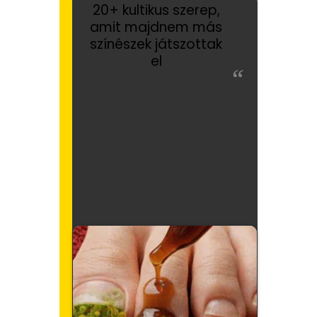
20+ kultikus szerep,
amit majdnem más
színészek játszottak
el