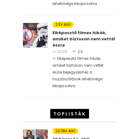
lehetősége kikapcsolva
2 ÉV AGO
Elképesztő filmes hibák,
amiket biztosan nem vettél
észre
121221
24
Elképesztő filmes hibák,
amiket biztosan nem vettél
észre bejegyzéshez
a
hozzászólások lehetősége
kikapcsolva
TOPLISTÁK
22 ÓRA AGO