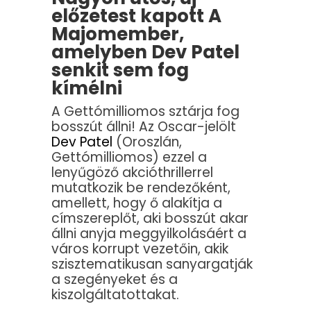
előzetest kapott A
Majomember,
amelyben Dev Patel
senkit sem fog
kímélni
A Gettómilliomos sztárja fog
bosszút állni! Az Oscar-jelölt
Dev Patel
(Oroszlán,
Gettómilliomos) ezzel a
lenyűgöző akcióthrillerrel
mutatkozik be rendezőként,
amellett, hogy ő alakítja a
címszereplőt, aki bosszút akar
állni anyja meggyilkolásáért a
város korrupt vezetőin, akik
szisztematikusan sanyargatják
a szegényeket és a
kiszolgáltatottakat.