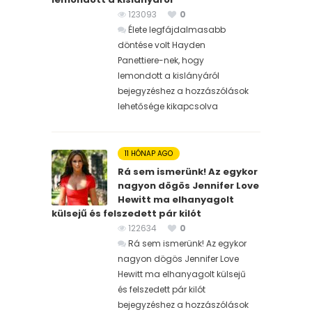
123093
0
Élete legfájdalmasabb
döntése volt Hayden
Panettiere-nek, hogy
lemondott a kislányáról
bejegyzéshez
a hozzászólások
lehetősége kikapcsolva
11 HÓNAP AGO
Rá sem ismerünk! Az egykor
nagyon dögös Jennifer Love
Hewitt ma elhanyagolt
külsejű és felszedett pár kilót
122634
0
Rá sem ismerünk! Az egykor
nagyon dögös Jennifer Love
Hewitt ma elhanyagolt külsejű
és felszedett pár kilót
bejegyzéshez
a hozzászólások