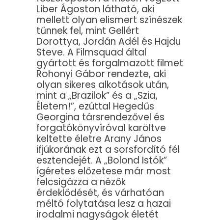
Liber Ágoston látható, aki
mellett olyan elismert színészek
tűnnek fel, mint Gellért
Dorottya, Jordán Adél és Hajdu
Steve. A Filmsquad által
gyártott és forgalmazott filmet
Rohonyi Gábor rendezte, aki
olyan sikeres alkotások után,
mint a „Brazilok” és a „Szia,
Életem!”, ezúttal Hegedűs
Georgina társrendezővel és
forgatókönyvíróval karöltve
keltette életre Arany János
ifjúkorának ezt a sorsfordító fél
esztendejét. A „Bolond Istók”
ígéretes előzetese már most
felcsigázza a nézők
érdeklődését, és várhatóan
méltó folytatása lesz a hazai
irodalmi nagyságok életét