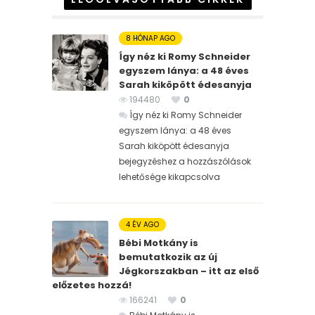
8 HÓNAP AGO
Így néz ki Romy Schneider
egyszem lánya: a 48 éves
Sarah kiköpött édesanyja
194480
0
Így néz ki Romy Schneider
egyszem lánya: a 48 éves
Sarah kiköpött édesanyja
bejegyzéshez
a hozzászólások
lehetősége kikapcsolva
4 ÉV AGO
Bébi Motkány is
bemutatkozik az új
Jégkorszakban – itt az első
előzetes hozzá!
166241
0