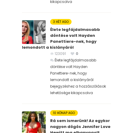
kikapcsolva
3 HÉT AGO
Élete legfájdalmasabb
döntése volt Hayden
Panettiere-nek, hogy
lemondott a kislányáról
123091
0
Élete legfájdalmasabb
döntése volt Hayden
Panettiere-nek, hogy
lemondott a kislányáról
bejegyzéshez
a hozzászólások
lehetősége kikapcsolva
10 HÓNAP AGO
Rá sem ismerünk! Az egykor
nagyon dögös Jennifer Love
Hewitt ma elhanyagolt