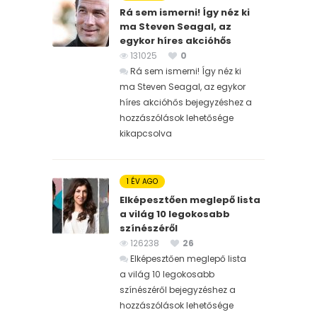
Rá sem ismerni! Így néz ki
ma Steven Seagal, az
egykor híres akcióhős
131025
0
Rá sem ismerni! Így néz ki
ma Steven Seagal, az egykor
híres akcióhős bejegyzéshez
a
hozzászólások lehetősége
kikapcsolva
1 ÉV AGO
Elképesztően meglepő lista
a világ 10 legokosabb
színészéről
126238
26
Elképesztően meglepő lista
a világ 10 legokosabb
színészéről bejegyzéshez
a
hozzászólások lehetősége