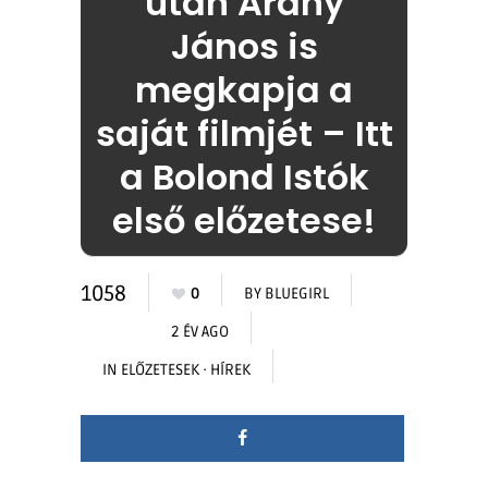
után Arany
János is
megkapja a
saját filmjét – Itt
a Bolond Istók
első előzetese!
1058
0
BY
BLUEGIRL
2 ÉV AGO
IN
ELŐZETESEK
·
HÍREK