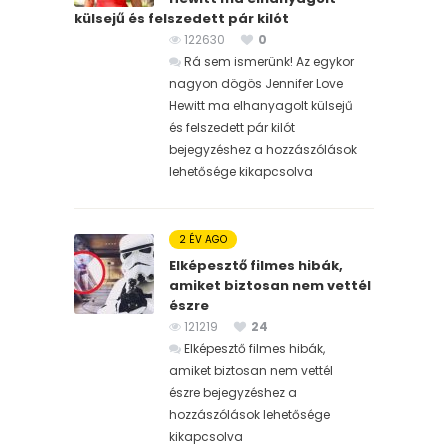
külsejű és felszedett pár kilót
122630
0
Rá sem ismerünk! Az egykor
nagyon dögös Jennifer Love
Hewitt ma elhanyagolt külsejű
és felszedett pár kilót
bejegyzéshez
a hozzászólások
lehetősége kikapcsolva
2 ÉV AGO
Elképesztő filmes hibák,
amiket biztosan nem vettél
észre
121219
24
Elképesztő filmes hibák,
amiket biztosan nem vettél
észre bejegyzéshez
a
hozzászólások lehetősége
kikapcsolva