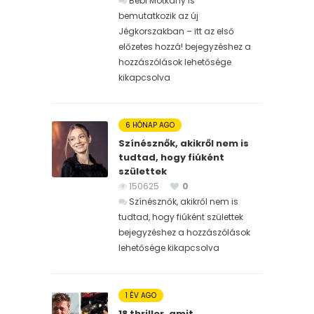
Bébi Motkány is
bemutatkozik az új
Jégkorszakban – itt az első
előzetes hozzá! bejegyzéshez
a
hozzászólások lehetősége
kikapcsolva
6 HÓNAP AGO
Színésznők, akikről nem is
tudtad, hogy fiúként
születtek
150625
0
Színésznők, akikről nem is
tudtad, hogy fiúként születtek
bejegyzéshez
a hozzászólások
lehetősége kikapcsolva
1 ÉV AGO
18 thriller, amit