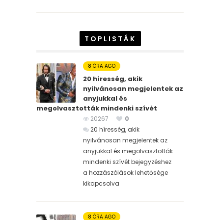
TOPLISTÁK
8 ÓRA AGO
20 híresség, akik
nyilvánosan megjelentek az
anyjukkal és
megolvasztották mindenki szívét
20267
0
20 híresség, akik
nyilvánosan megjelentek az
anyjukkal és megolvasztották
mindenki szívét bejegyzéshez
a hozzászólások lehetősége
kikapcsolva
8 ÓRA AGO