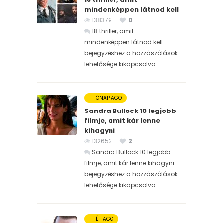
mindenképpen látnod kell
138379
0
18 thriller, amit
mindenképpen látnod kell
bejegyzéshez
a hozzászólások
lehetősége kikapcsolva
1 HÓNAP AGO
Sandra Bullock 10 legjobb
filmje, amit kár lenne
kihagyni
132652
2
Sandra Bullock 10 legjobb
filmje, amit kár lenne kihagyni
bejegyzéshez
a hozzászólások
lehetősége kikapcsolva
1 HÉT AGO