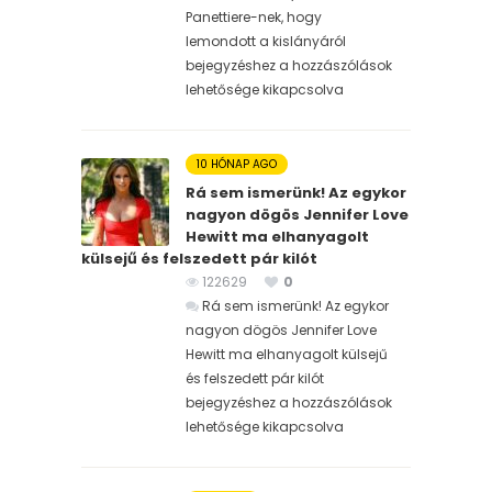
Panettiere-nek, hogy
lemondott a kislányáról
bejegyzéshez
a hozzászólások
lehetősége kikapcsolva
10 HÓNAP AGO
Rá sem ismerünk! Az egykor
nagyon dögös Jennifer Love
Hewitt ma elhanyagolt
külsejű és felszedett pár kilót
122629
0
Rá sem ismerünk! Az egykor
nagyon dögös Jennifer Love
Hewitt ma elhanyagolt külsejű
és felszedett pár kilót
bejegyzéshez
a hozzászólások
lehetősége kikapcsolva