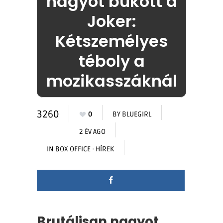
nagyot bukott a
Joker:
Kétszemélyes
téboly a
mozikasszáknál
3260
0
BY
BLUEGIRL
2 ÉV AGO
IN
BOX OFFICE
·
HÍREK
Brutálisan nagyot