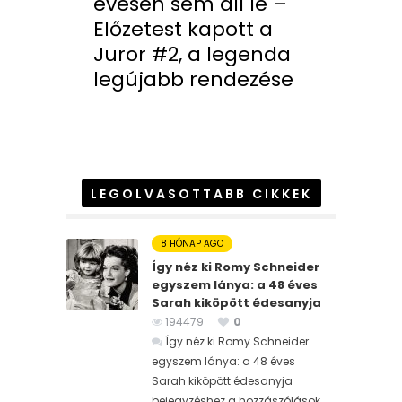
évesen sem áll le –
Előzetest kapott a
Juror #2, a legenda
legújabb rendezése
LEGOLVASOTTABB CIKKEK
8 HÓNAP AGO
Így néz ki Romy Schneider
egyszem lánya: a 48 éves
Sarah kiköpött édesanyja
194479
0
Így néz ki Romy Schneider
egyszem lánya: a 48 éves
Sarah kiköpött édesanyja
bejegyzéshez
a hozzászólások