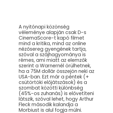
A nyitónapi közönség
véleménye alapján csak D-s
CinemaScore-t kapó filmet
mind a kritika, mind az online
nézősereg gyengének tartja,
szóval a szájhagyománya is
rémes, ami miatt az elemzők
szerint a Warnernél örülhetnek,
ha a 75M dollár összejön neki az
USA-ban. Ezt már a péntek (+
csütörtöki előjátszások) és a
szombat közötti különbség
(45%-os zuhanás) is elővetíteni
látszik, szóval lehet, hogy Arthur
Fleck második kalandja a
Morbiust is alul fogja múlni.