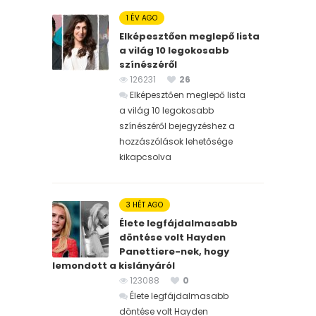
1 ÉV AGO
Elképesztően meglepő lista
a világ 10 legokosabb
színészéről
126231
26
Elképesztően meglepő lista
a világ 10 legokosabb
színészéről bejegyzéshez
a
hozzászólások lehetősége
kikapcsolva
3 HÉT AGO
Élete legfájdalmasabb
döntése volt Hayden
Panettiere-nek, hogy
lemondott a kislányáról
123088
0
Élete legfájdalmasabb
döntése volt Hayden