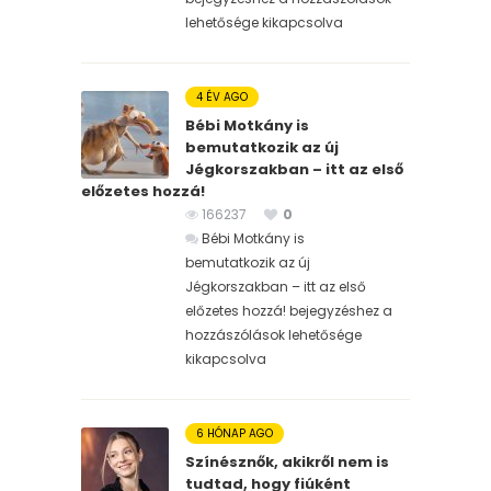
lehetősége kikapcsolva
4 ÉV AGO
Bébi Motkány is
bemutatkozik az új
Jégkorszakban – itt az első
előzetes hozzá!
166237
0
Bébi Motkány is
bemutatkozik az új
Jégkorszakban – itt az első
előzetes hozzá! bejegyzéshez
a
hozzászólások lehetősége
kikapcsolva
6 HÓNAP AGO
Színésznők, akikről nem is
tudtad, hogy fiúként