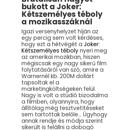
bukott a Joker:
Kétszemélyes téboly
a mozikasszáknál
Igazi versenyhelyzet híján az
egy percig sem volt kérdéses,
hogy ezt a hétvégét a
Joker:
Kétszemélyes téboly
nyeri meg
az amerikai mozikban, hiszen
mégiscsak egy nagy sikerű film
folytatásáról van szó, amire a
Warnernél kb. 200M dollárt
tapsoltak el a
marketingköltségeken felül.
Nagy is volt a stúdió bizodalma
a filmben, olyannyira, hogy
állítólag még tesztvetítéseket
sem tartottak belőle… Úgyhogy
annak rendje és módja szerint
sikerült is felállni a dobogó