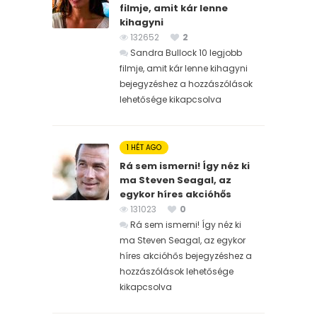
filmje, amit kár lenne
kihagyni
132652
2
Sandra Bullock 10 legjobb
filmje, amit kár lenne kihagyni
bejegyzéshez
a hozzászólások
lehetősége kikapcsolva
1 HÉT AGO
Rá sem ismerni! Így néz ki
ma Steven Seagal, az
egykor híres akcióhős
131023
0
Rá sem ismerni! Így néz ki
ma Steven Seagal, az egykor
híres akcióhős bejegyzéshez
a
hozzászólások lehetősége
kikapcsolva