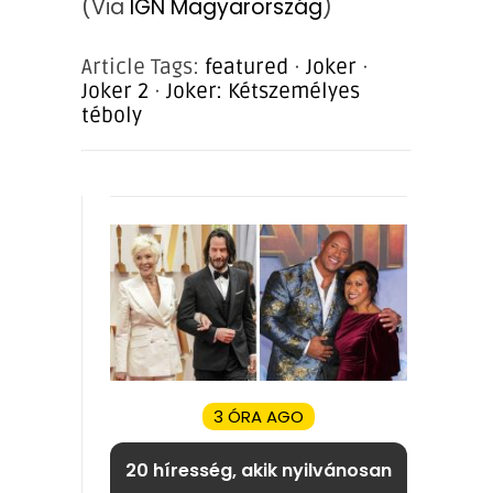
(Via
IGN Magyarország
)
Article Tags:
featured
·
Joker
·
Joker 2
·
Joker: Kétszemélyes
téboly
3 ÓRA AGO
20 híresség, akik nyilvánosan