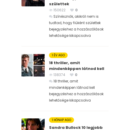
születtek
150622
0
Színésznők, akikről nem is
tudtad, hogy fiúként születtek
bejegyzéshez
a hozzászólások
lehetősége kikapcsolva
1 ÉV AGO
18 thriller, amit
mindenképpen látnod kell
138374
0
18 thriller, amit
mindenképpen látnod kell
bejegyzéshez
a hozzászólások
lehetősége kikapcsolva
1 HÓNAP AGO
Sandra Bullock 10 legjobb