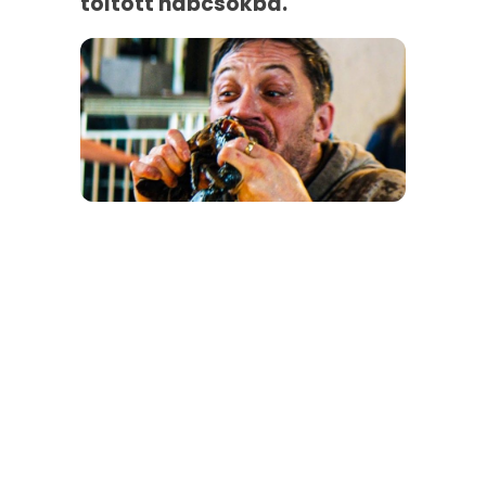
töltött habcsókba.