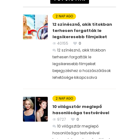
2 NAP AGO
12 színésznő, akik titokban
terhesen forgatták le
legsikeresebb filmjeiket
40155
0
12 színésznő, akik titokban
terhesen forgatták le
legsikeresebb filmjeiket
bejegyzéshez
a hozzászólások
lehetősége kikapcsolva
2 NAP AGO
10 világsztár meglepő
hasonlósága testvérével
9727
0
10 világsztár meglepő
hasonlósága testvérével