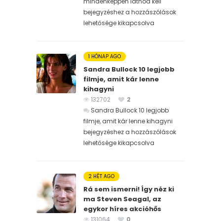
mindenképpen látnod kell
bejegyzéshez
a hozzászólások
lehetősége kikapcsolva
1 HÓNAP AGO
Sandra Bullock 10 legjobb
filmje, amit kár lenne
kihagyni
132702
2
Sandra Bullock 10 legjobb
filmje, amit kár lenne kihagyni
bejegyzéshez
a hozzászólások
lehetősége kikapcsolva
2 HÉT AGO
Rá sem ismerni! Így néz ki
ma Steven Seagal, az
egykor híres akcióhős
131064
0