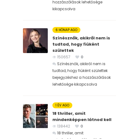
hozzászólások lehetősége
kikapcsolva
6 HÓNAP AGO
Színésznők, akikről nem is
tudtad, hogy fiúként
születtek
150657
0
Színésznők, akikről nem is
tudtad, hogy fiúként születtek
bejegyzéshez
a hozzászólások
lehetősége kikapcsolva
1 ÉV AGO
18 thriller, amit
mindenképpen látnod kell
138442
0
18 thriller, amit