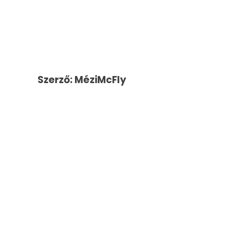
Szerző: MéziMcFly