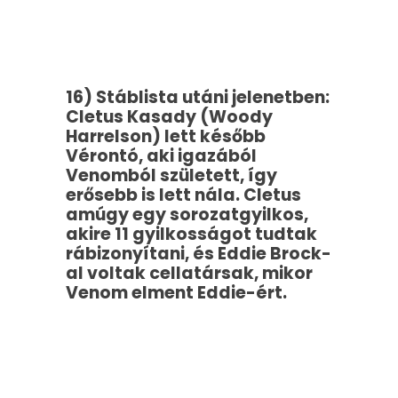
16) Stáblista utáni jelenetben:
Cletus Kasady (Woody
Harrelson) lett később
Vérontó, aki igazából
Venomból született, így
erősebb is lett nála. Cletus
amúgy egy sorozatgyilkos,
akire 11 gyilkosságot tudtak
rábizonyítani, és Eddie Brock-
al voltak cellatársak, mikor
Venom elment Eddie-ért.