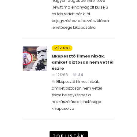
nagyon dögös Jennifer Love
Hewitt ma elhanyagolt külsejű
és felszedett pár kilót
bejegyzéshez
a hozzászólások
lehetősége kikapcsolva
2 ÉV AGO
Elképesztő filmes hibák,
amiket biztosan nem vettél
észre
121268
24
Elképesztő filmes hibák,
amiket biztosan nem vettél
észre bejegyzéshez
a
hozzászólások lehetősége
kikapcsolva
TOPLISTÁK