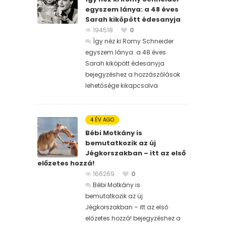
egyszem lánya: a 48 éves
Sarah kiköpött édesanyja
194518
0
Így néz ki Romy Schneider
egyszem lánya: a 48 éves
Sarah kiköpött édesanyja
bejegyzéshez
a hozzászólások
lehetősége kikapcsolva
4 ÉV AGO
Bébi Motkány is
bemutatkozik az új
Jégkorszakban – itt az első
előzetes hozzá!
166269
0
Bébi Motkány is
bemutatkozik az új
Jégkorszakban – itt az első
előzetes hozzá! bejegyzéshez
a