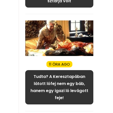
sztárja volt
11 ÓRA AGO
Tudta? A Keresztapában
látott lófej nem egy báb,
hanem egy igazi ló levágott
feje!