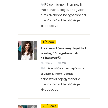
Rá sem ismerni! Így néz ki
ma Steven Seagal, az egykor
híres akcióhős bejegyzéshez
a
hozzászólások lehetősége
kikapcsolva
1 ÉV AGO
Elképesztően meglepő lista
a világ 10 legokosabb
színészéről
126276
26
Elképesztően meglepő lista
a világ 10 legokosabb
színészéről bejegyzéshez
a
hozzászólások lehetősége
kikapcsolva
3 HÉT AGO