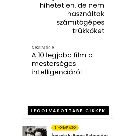
hihetetlen, de nem
használtak
számítógépes
trükköket
Next Article
A 10 legjobb film a
mesterséges
intelligenciáról
LEGOLVASOTTABB CIKKEK
8 HÓNAP AGO
Így néz ki Romy Schneider