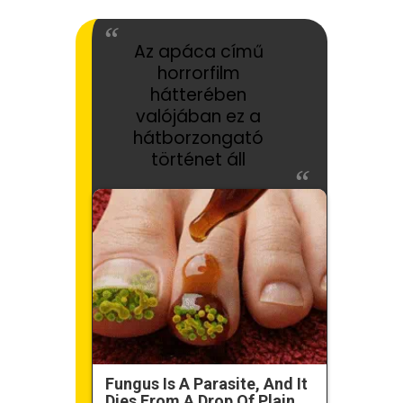
Az apáca című
horrorfilm
hátterében
valójában ez a
hátborzongató
történet áll
Fungus Is A Parasite, And It
Dies From A Drop Of Plain...