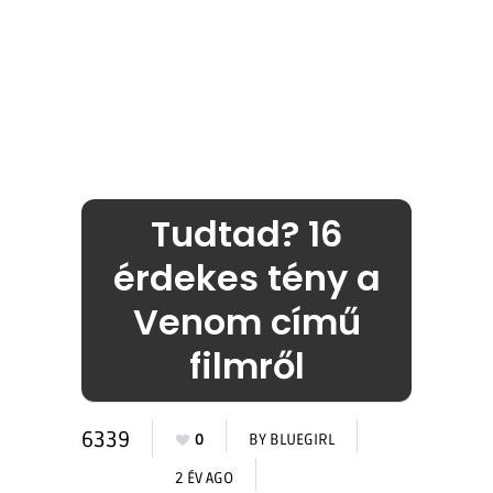
Tudtad? 16
érdekes tény a
Venom című
filmről
6339
0
BY
BLUEGIRL
2 ÉV AGO