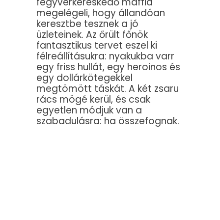
fegyverkereskedő maffia
megelégeli, hogy állandóan
keresztbe tesznek a jó
üzleteinek. Az őrült főnök
fantasztikus tervet eszel ki
félreállításukra: nyakukba varr
egy friss hullát, egy heroinos és
egy dollárkötegekkel
megtömött táskát. A két zsaru
rács mögé kerül, és csak
egyetlen módjuk van a
szabadulásra: ha összefognak.