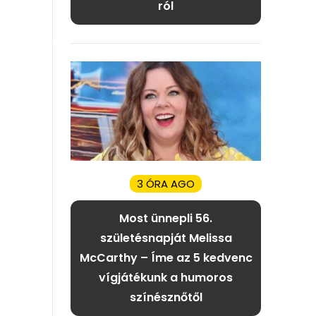
ról
3 ÓRA AGO
Most ünnepli 56.
születésnapját Melissa
McCarthy – Íme az 5 kedvenc
vígjátékunk a humoros
színésznőtől