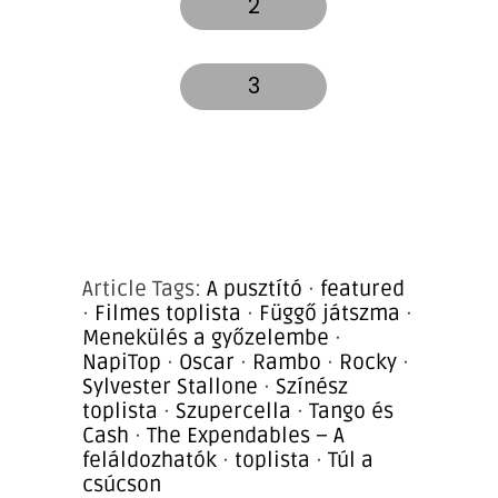
2
3
Article Tags:
A pusztító
·
featured
·
Filmes toplista
·
Függő játszma
·
Menekülés a győzelembe
·
NapiTop
·
Oscar
·
Rambo
·
Rocky
·
Sylvester Stallone
·
Színész
toplista
·
Szupercella
·
Tango és
Cash
·
The Expendables – A
feláldozhatók
·
toplista
·
Túl a
csúcson