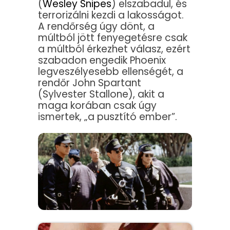
(
Wesley Snipes
) elszabadul, és
terrorizálni kezdi a lakosságot.
A rendőrség úgy dönt, a
múltból jött fenyegetésre csak
a múltból érkezhet válasz, ezért
szabadon engedik Phoenix
legveszélyesebb ellenségét, a
rendőr John Spartant
(Sylvester Stallone), akit a
maga korában csak úgy
ismertek, „a pusztító ember”.