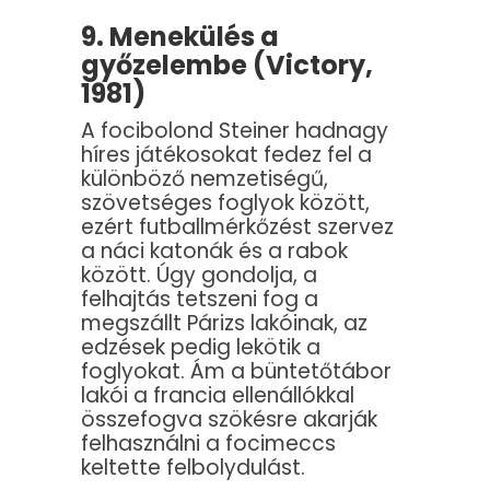
9. Menekülés a
győzelembe (Victory,
1981)
A focibolond Steiner hadnagy
híres játékosokat fedez fel a
különböző nemzetiségű,
szövetséges foglyok között,
ezért futballmérkőzést szervez
a náci katonák és a rabok
között. Úgy gondolja, a
felhajtás tetszeni fog a
megszállt Párizs lakóinak, az
edzések pedig lekötik a
foglyokat. Ám a büntetőtábor
lakói a francia ellenállókkal
összefogva szökésre akarják
felhasználni a focimeccs
keltette felbolydulást.