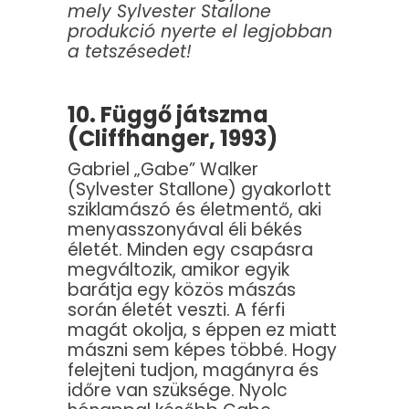
mely Sylvester Stallone
produkció nyerte el legjobban
a tetszésedet!
10. Függő játszma
(Cliffhanger, 1993)
Gabriel „Gabe” Walker
(Sylvester Stallone) gyakorlott
sziklamászó és életmentő, aki
menyasszonyával éli békés
életét. Minden egy csapásra
megváltozik, amikor egyik
barátja egy közös mászás
során életét veszti. A férfi
magát okolja, s éppen ez miatt
mászni sem képes többé. Hogy
felejteni tudjon, magányra és
időre van szüksége. Nyolc