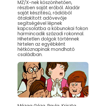
MZ/X-nek köszönhetően,
részben saját erőből. Aladár
saját készítésű, rádióból
átalakított adóvevője
segítségével lépnek
kapcsolatba a köbunokai fokon
harmincadik századi rokonnal.
Hihetetlen dolgok történnek
hirtelen az egyébként
hétköznapinak mondható
családban.
Mézga Géza, Paula, Kriszta,