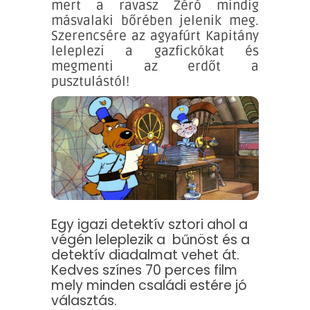
mert a ravasz Zéró mindig
másvalaki bőrében jelenik meg.
Szerencsére az agyafúrt Kapitány
leleplezi a gazfickókat és
megmenti az erdőt a
pusztulástól!
Egy igazi detektív sztori ahol a
végén leleplezik a bűnöst és a
detektív diadalmat vehet át.
Kedves színes 70 perces film
mely minden családi estére jó
választás.