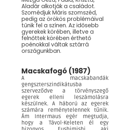
Aladár alkotják a családot.
Szomédjuk Máris szomszéd,
pedig az örökös problémáival
tűnik fel a színen. Az idősebb
gyerekek körében, illetve a
felnőttek körében érthető
poénokkal váltak sztárrá
országunkban.
Macskafogó (1987)
A macskabandák
gengszterszindikátusba
szerveződve a törvényszegő
egerek elleni leszámolásra
készülnek. A háború az egerek
számára reménytelennek tűnik.
Ám Intermaus egér megtudja,
hogy a Távol-Keleten él egy
bizonyos Fushimishi, aki