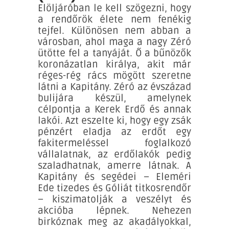
Elöljáróban le kell szögezni, hogy
a rendőrök élete nem fenékig
tejfel. Különösen nem abban a
városban, ahol maga a nagy Zéró
ütötte fel a tanyáját. Ő a bűnözők
koronázatlan királya, akit már
réges-rég rács mögött szeretne
látni a Kapitány. Zéró az évszázad
bulijára készül, amelynek
célpontja a Kerek Erdő és annak
lakói. Azt eszelte ki, hogy egy zsák
pénzért eladja az erdőt egy
fakitermeléssel foglalkozó
vállalatnak, az erdőlakók pedig
szaladhatnak, amerre látnak. A
Kapitány és segédei – Eleméri
Ede tizedes és Góliát titkosrendőr
– kiszimatolják a veszélyt és
akcióba lépnek. Nehezen
birkóznak meg az akadályokkal,