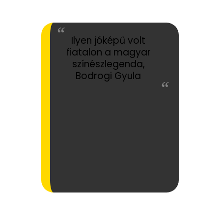
Ilyen jóképű volt
fiatalon a magyar
színészlegenda,
Bodrogi Gyula