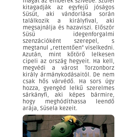
magát az emberek szívébe. Szülei
kitagadják az egyfejű jóságos
Süsüt, aki vándorlása során
találkozik a királyfival, aki
megsajnálja és hazaviszi. Először
Süsü idegenforgalmi
szenzációként szerepel, s
megtanul „rettentően” viselkedni.
Azután, mint kőtörő lelkesen
cipeli az ország hegyeit. Ha kell,
megvédi a várost Torzonborz
király ármánykodásaitól. De nem
csak hős várvédő. Ha sors úgy
hozza, gyengéd lelkű szerelmes
sárkányfi, aki képes bármire,
hogy meghódíthassa leendő
arája, Süsela kezeit.