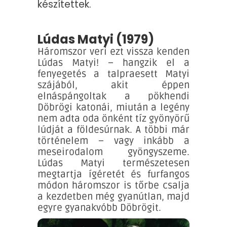
készítettek.
Lúdas Matyi (1979)
Háromszor veri ezt vissza kenden
Lúdas Matyi! – hangzik el a
fenyegetés a talpraesett Matyi
szájából, akit éppen
elnáspángoltak a pökhendi
Döbrögi katonái, miután a legény
nem adta oda önként tíz gyönyörű
lúdját a földesúrnak. A többi már
történelem – vagy inkább a
meseirodalom gyöngyszeme.
Lúdas Matyi természetesen
megtartja ígéretét és furfangos
módon háromszor is tőrbe csalja
a kezdetben még gyanútlan, majd
egyre gyanakvóbb Döbrögit.