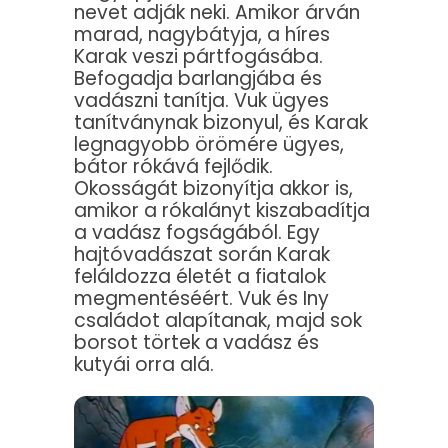
nevet adják neki. Amikor árván
marad, nagybátyja, a híres
Karak veszi pártfogásába.
Befogadja barlangjába és
vadászni tanítja. Vuk ügyes
tanítványnak bizonyul, és Karak
legnagyobb örömére ügyes,
bátor rókává fejlődik.
Okosságát bizonyítja akkor is,
amikor a rókalányt kiszabadítja
a vadász fogságából. Egy
hajtóvadászat során Karak
feláldozza életét a fiatalok
megmentéséért. Vuk és Iny
családot alapítanak, majd sok
borsot törtek a vadász és
kutyái orra alá.