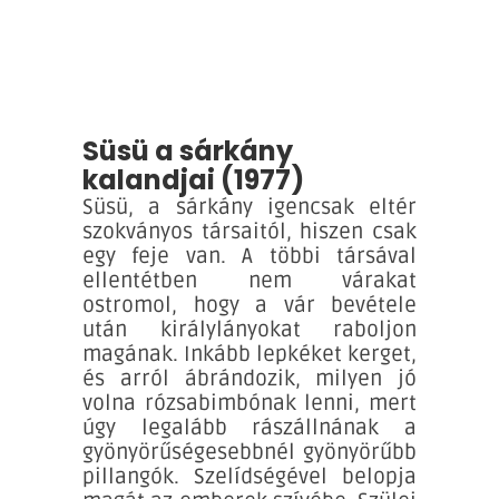
Süsü a sárkány
kalandjai (1977)
Süsü, a sárkány igencsak eltér
szokványos társaitól, hiszen csak
egy feje van. A többi társával
ellentétben nem várakat
ostromol, hogy a vár bevétele
után királylányokat raboljon
magának. Inkább lepkéket kerget,
és arról ábrándozik, milyen jó
volna rózsabimbónak lenni, mert
úgy legalább rászállnának a
gyönyörűségesebbnél gyönyörűbb
pillangók. Szelídségével belopja