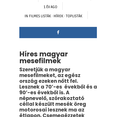
1 ÉV AGO
IN
FILMES LISTÁK
·
HÍREK
·
TOPLISTÁK
Híres magyar
mesefilmek
Szeretjük a magyar
mesefilmeket, az egész
ország ezeken nőtt fel.
Lesznek a 70’-es évekből és a
90’-es évekből is. A
népnevelő, szórakoztató
céllal készült mesék öreg
motorosai lesznek ma az
étlapon. Csemegézzetek