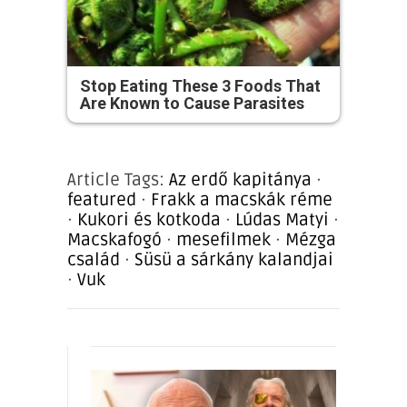
Stop Eating These 3 Foods That
Are Known to Cause Parasites
Article Tags:
Az erdő kapitánya
·
featured
·
Frakk a macskák réme
·
Kukori és kotkoda
·
Lúdas Matyi
·
Macskafogó
·
mesefilmek
·
Mézga
család
·
Süsü a sárkány kalandjai
·
Vuk