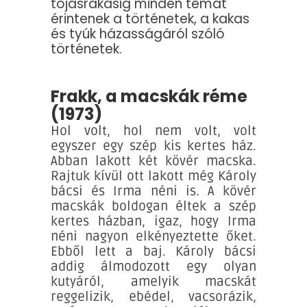
tojásrakásig minden témát
érintenek a történetek, a kakas
és tyúk házasságáról szóló
történetek.
Frakk, a macskák réme
(1973)
Hol volt, hol nem volt, volt
egyszer egy szép kis kertes ház.
Abban lakott két kövér macska.
Rajtuk kívül ott lakott még Károly
bácsi és Irma néni is. A kövér
macskák boldogan éltek a szép
kertes házban, igaz, hogy Irma
néni nagyon elkényeztette őket.
Ebből lett a baj. Károly bácsi
addig álmodozott egy olyan
kutyáról, amelyik macskát
reggelizik, ebédel, vacsorázik,