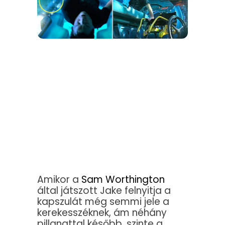
Amikor a
Sam Worthington
által játszott Jake felnyitja a
kapszulát még semmi jele a
kerekesszéknek, ám néhány
pillanattal később, szinte a