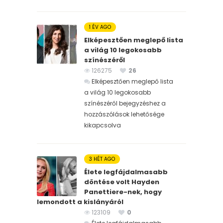
1 ÉV AGO
Elképesztően meglepő lista
a világ 10 legokosabb
színészéről
126275
26
Elképesztően meglepő lista
a világ 10 legokosabb
színészéről bejegyzéshez
a
hozzászólások lehetősége
kikapcsolva
3 HÉT AGO
Élete legfájdalmasabb
döntése volt Hayden
Panettiere-nek, hogy
lemondott a kislányáról
123109
0