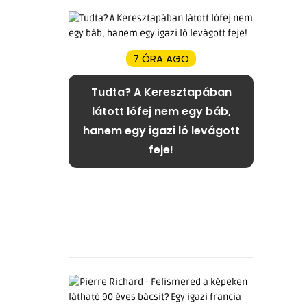
7 ÓRA AGO
Tudta? A Keresztapában
látott lófej nem egy báb,
hanem egy igazi ló levágott
feje!