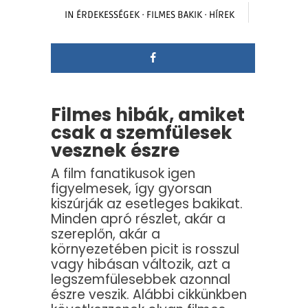
IN
ÉRDEKESSÉGEK
·
FILMES BAKIK
·
HÍREK
Filmes hibák, amiket
csak a szemfülesek
vesznek észre
A film fanatikusok igen
figyelmesek, így gyorsan
kiszúrják az esetleges bakikat.
Minden apró részlet, akár a
szereplőn, akár a
környezetében picit is rosszul
vagy hibásan változik, azt a
legszemfülesebbek azonnal
észre veszik. Alábbi cikkünkben