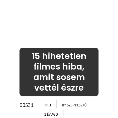
15 hihetetlen
filmes hiba,
amit sosem
vettél észre
60531
3
BY
SZERKESZTŐ
1 ÉV AGO