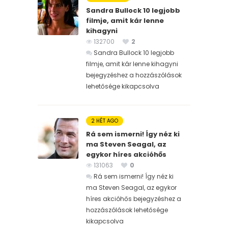
Sandra Bullock 10 legjobb
filmje, amit kár lenne
kihagyni
132700
2
Sandra Bullock 10 legjobb
filmje, amit kár lenne kihagyni
bejegyzéshez
a hozzászólások
lehetősége kikapcsolva
2 HÉT AGO
Rá sem ismerni! Így néz ki
ma Steven Seagal, az
egykor híres akcióhős
131063
0
Rá sem ismerni! Így néz ki
ma Steven Seagal, az egykor
híres akcióhős bejegyzéshez
a
hozzászólások lehetősége
kikapcsolva