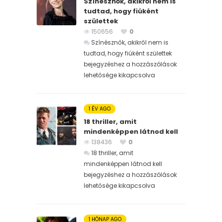
Színésznők, akikről nem is
tudtad, hogy fiúként
születtek
150656
0
Színésznők, akikről nem is
tudtad, hogy fiúként születtek
bejegyzéshez
a hozzászólások
lehetősége kikapcsolva
1 ÉV AGO
18 thriller, amit
mindenképpen látnod kell
138436
0
18 thriller, amit
mindenképpen látnod kell
bejegyzéshez
a hozzászólások
lehetősége kikapcsolva
1 HÓNAP AGO