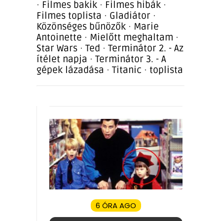
·
Filmes bakik
·
Filmes hibák
·
Filmes toplista
·
Gladiátor
·
Közönséges bűnözők
·
Marie
Antoinette
·
Mielőtt meghaltam
·
Star Wars
·
Ted
·
Terminátor 2. - Az
ítélet napja
·
Terminátor 3. - A
gépek lázadása
·
Titanic
·
toplista
6 ÓRA AGO