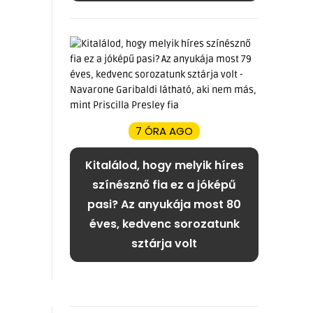
7 ÓRA AGO
Kitalálod, hogy melyik híres
színésznő fia ez a jóképű
pasi? Az anyukája most 80
éves, kedvenc sorozatunk
sztárja volt