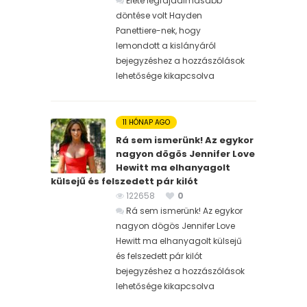
Élete legfájdalmasabb
döntése volt Hayden
Panettiere-nek, hogy
lemondott a kislányáról
bejegyzéshez
a hozzászólások
lehetősége kikapcsolva
11 HÓNAP AGO
Rá sem ismerünk! Az egykor
nagyon dögös Jennifer Love
Hewitt ma elhanyagolt
külsejű és felszedett pár kilót
122658
0
Rá sem ismerünk! Az egykor
nagyon dögös Jennifer Love
Hewitt ma elhanyagolt külsejű
és felszedett pár kilót
bejegyzéshez
a hozzászólások
lehetősége kikapcsolva