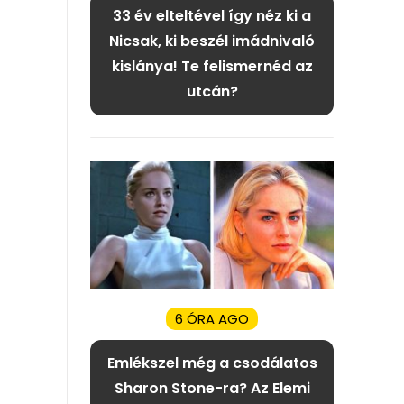
33 év elteltével így néz ki a
Nicsak, ki beszél imádnivaló
kislánya! Te felismernéd az
utcán?
6 ÓRA AGO
Emlékszel még a csodálatos
Sharon Stone-ra? Az Elemi