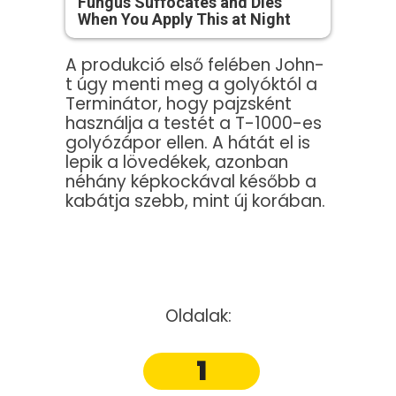
Fungus Suffocates and Dies
When You Apply This at Night
A produkció első felében John-
t úgy menti meg a golyóktól a
Terminátor, hogy pajzsként
használja a testét a T-1000-es
golyózápor ellen. A hátát el is
lepik a lövedékek, azonban
néhány képkockával később a
kabátja szebb, mint új korában.
Oldalak:
1