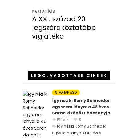
Next Article
A XXI. század 20
legszórakoztatóbb
vígjátéka
LEGOLVASOTTABB CIKKEK
8 HÓNAP AGO
Így néz ki Romy Schneider
egyszem lánya: a 48 éves
Sarah kiköpött édesanyja
194517
0
Így néz ki Romy Schneider
egyszem lánya: a 48 éves