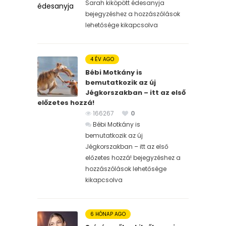
Sarah kiköpött édesanyja
bejegyzéshez
a hozzászólások
lehetősége kikapcsolva
4 ÉV AGO
Bébi Motkány is
bemutatkozik az új
Jégkorszakban – itt az első
előzetes hozzá!
166267
0
Bébi Motkány is
bemutatkozik az új
Jégkorszakban – itt az első
előzetes hozzá! bejegyzéshez
a
hozzászólások lehetősége
kikapcsolva
6 HÓNAP AGO