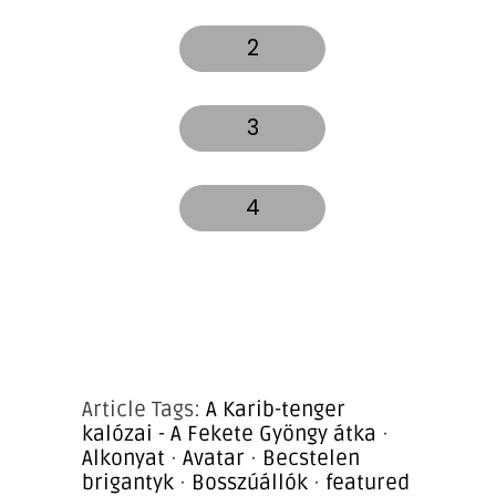
2
3
4
Article Tags:
A Karib-tenger
kalózai - A Fekete Gyöngy átka
·
Alkonyat
·
Avatar
·
Becstelen
brigantyk
·
Bosszúállók
·
featured