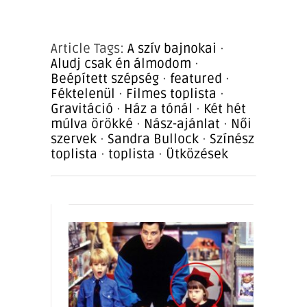
Article Tags:
A szív bajnokai
·
Aludj csak én álmodom
·
Beépített szépség
·
featured
·
Féktelenül
·
Filmes toplista
·
Gravitáció
·
Ház a tónál
·
Két hét
múlva örökké
·
Nász-ajánlat
·
Női
szervek
·
Sandra Bullock
·
Színész
toplista
·
toplista
·
Ütközések