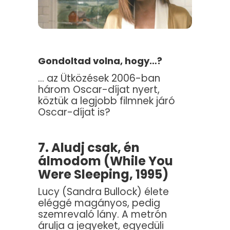
Gondoltad volna, hogy…?
… az Ütközések 2006-ban
három Oscar-díjat nyert,
köztük a legjobb filmnek járó
Oscar-díjat is?
7. Aludj csak, én
álmodom (While You
Were Sleeping, 1995)
Lucy (Sandra Bullock) élete
eléggé magányos, pedig
szemrevaló lány. A metrón
árulja a jegyeket, egyedüli