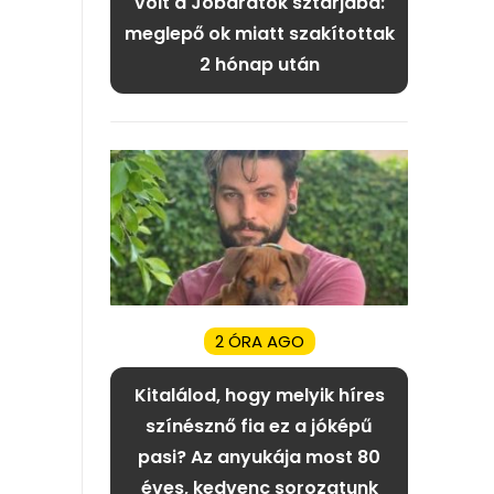
volt a Jóbarátok sztárjába:
meglepő ok miatt szakítottak
2 hónap után
2 ÓRA AGO
Kitalálod, hogy melyik híres
színésznő fia ez a jóképű
pasi? Az anyukája most 80
éves, kedvenc sorozatunk