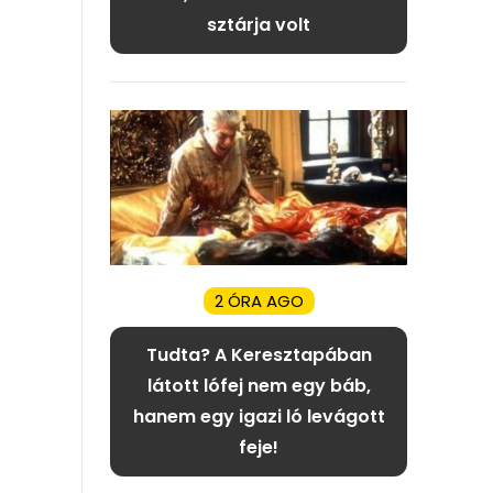
sztárja volt
2 ÓRA AGO
Tudta? A Keresztapában
látott lófej nem egy báb,
hanem egy igazi ló levágott
feje!