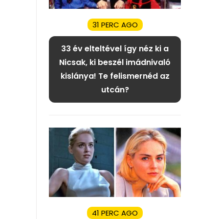
31 PERC AGO
33 év elteltével így néz ki a
Nicsak, ki beszél imádnivaló
kislánya! Te felismernéd az
utcán?
41 PERC AGO