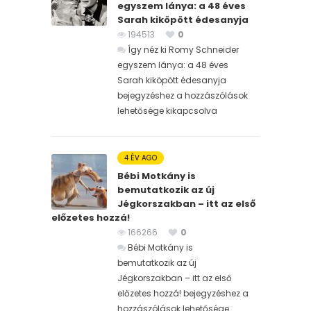
egyszem lánya: a 48 éves
Sarah kiköpött édesanyja
194513
0
Így néz ki Romy Schneider
egyszem lánya: a 48 éves
Sarah kiköpött édesanyja
bejegyzéshez
a hozzászólások
lehetősége kikapcsolva
4 ÉV AGO
Bébi Motkány is
bemutatkozik az új
Jégkorszakban – itt az első
előzetes hozzá!
166266
0
Bébi Motkány is
bemutatkozik az új
Jégkorszakban – itt az első
előzetes hozzá! bejegyzéshez
a
hozzászólások lehetősége