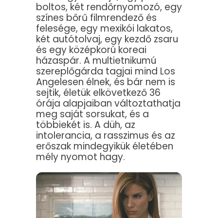
boltos, két rendőrnyomozó, egy
színes bőrű filmrendező és
felesége, egy mexikói lakatos,
két autótolvaj, egy kezdő zsaru
és egy középkorú koreai
házaspár. A multietnikumú
szereplőgárda tagjai mind Los
Angelesen élnek, és bár nem is
sejtik, életük elkövetkező 36
órája alapjaiban változtathatja
meg saját sorsukat, és a
többiekét is. A düh, az
intolerancia, a rasszimus és az
erőszak mindegyikük életében
mély nyomot hagy.