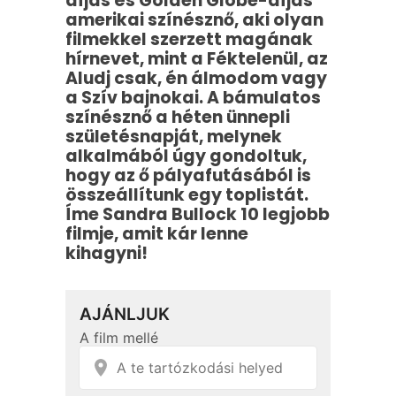
díjas és Golden Globe-díjas
amerikai színésznő, aki olyan
filmekkel szerzett magának
hírnevet, mint a Féktelenül, az
Aludj csak, én álmodom vagy
a Szív bajnokai. A bámulatos
színésznő a héten ünnepli
születésnapját, melynek
alkalmából úgy gondoltuk,
hogy az ő pályafutásából is
összeállítunk egy toplistát.
Íme Sandra Bullock 10 legjobb
filmje, amit kár lenne
kihagyni!