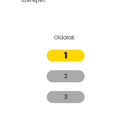
szerepet.
Oldalak:
1
2
3