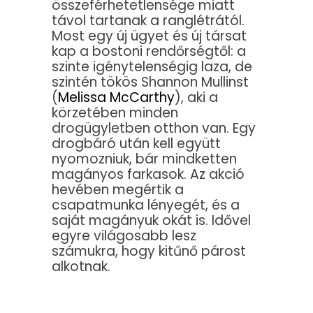
összeférhetetlensége miatt
távol tartanak a ranglétrától.
Most egy új ügyet és új társat
kap a bostoni rendőrségtől: a
szinte igénytelenségig laza, de
szintén tökös Shannon Mullinst
(
Melissa McCarthy
), aki a
körzetében minden
drogügyletben otthon van. Egy
drogbáró után kell együtt
nyomozniuk, bár mindketten
magányos farkasok. Az akció
hevében megértik a
csapatmunka lényegét, és a
saját magányuk okát is. Idővel
egyre világosabb lesz
számukra, hogy kitűnő párost
alkotnak.