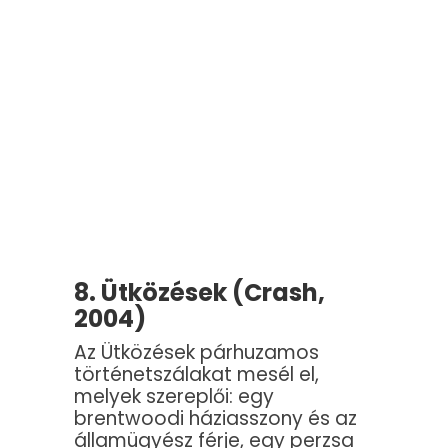
8. Ütközések (Crash,
2004)
Az Ütközések párhuzamos
történetszálakat mesél el,
melyek szereplői: egy
brentwoodi háziasszony és az
államügyész férje, egy perzsa