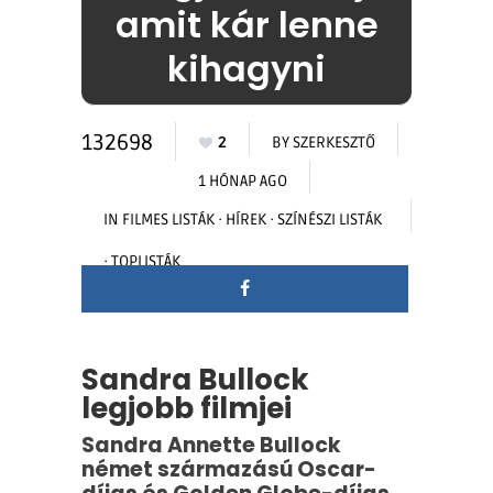
amit kár lenne
kihagyni
132698
2
BY
SZERKESZTŐ
1 HÓNAP AGO
IN
FILMES LISTÁK
·
HÍREK
·
SZÍNÉSZI LISTÁK
·
TOPLISTÁK
Sandra Bullock
legjobb filmjei
Sandra Annette Bullock
német származású Oscar-