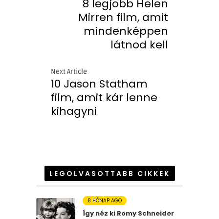
8 legjobb Helen
Mirren film, amit
mindenképpen
látnod kell
Next Article
10 Jason Statham
film, amit kár lenne
kihagyni
LEGOLVASOTTABB CIKKEK
8 HÓNAP AGO
Így néz ki Romy Schneider