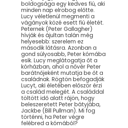
boldogsága egy kedves fiú, aki
minden nap elrobog előtte.
Lucy véletlenül megmenti a
vágányok közé esett fiú életét.
Peternek (Peter Gallagher)
hívják és ájultan talán még
helyesebb: szerelem ez
második látásra. Azonban a
gond súlyosabb, Peter kómába
esik. Lucy meglátogatja őt a
kórházban, ahol a nővér Peter
barátnőjeként mutatja be őt a
családnak. Rögtön befogadják
Lucyt, aki életében először érzi
a család melegét. A családdal
töltött idő alatt rájön, hogy
beleszeretett Peter bátyjába,
Jackbe (Bill Pullman). Mi fog
történni, ha Peter végre
felébred a kómából?