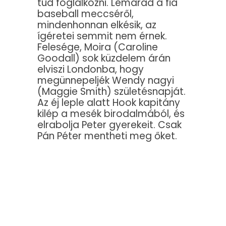
tud foglalkozni. Lemarad a fia
baseball meccséről,
mindenhonnan elkésik, az
ígéretei semmit nem érnek.
Felesége, Moira (Caroline
Goodall) sok küzdelem árán
elviszi Londonba, hogy
megünnepeljék Wendy nagyi
(Maggie Smith) születésnapját.
Az éj leple alatt Hook kapitány
kilép a mesék birodalmából, és
elrabolja Peter gyerekeit. Csak
Pán Péter mentheti meg őket.