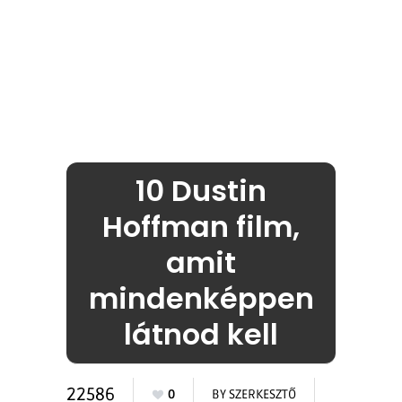
10 Dustin
Hoffman film,
amit
mindenképpen
látnod kell
22586
0
BY
SZERKESZTŐ