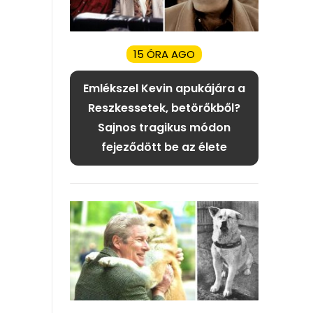
15 ÓRA AGO
Emlékszel Kevin apukájára a
Reszkessetek, betörőkből?
Sajnos tragikus módon
fejeződött be az élete