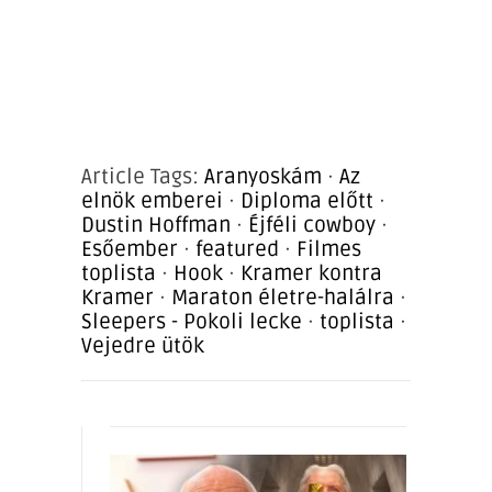
Article Tags:
Aranyoskám
·
Az
elnök emberei
·
Diploma előtt
·
Dustin Hoffman
·
Éjféli cowboy
·
Esőember
·
featured
·
Filmes
toplista
·
Hook
·
Kramer kontra
Kramer
·
Maraton életre-halálra
·
Sleepers - Pokoli lecke
·
toplista
·
Vejedre ütök