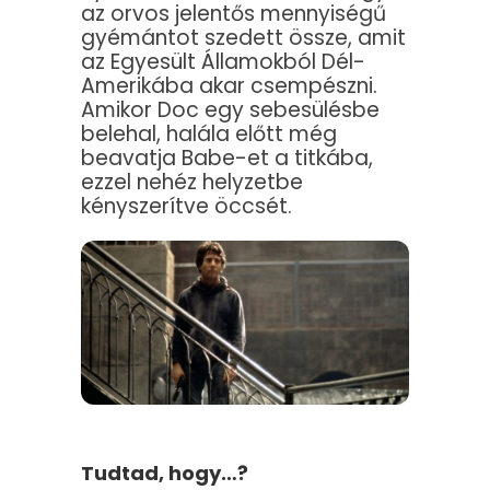
az orvos jelentős mennyiségű
gyémántot szedett össze, amit
az Egyesült Államokból Dél-
Amerikába akar csempészni.
Amikor Doc egy sebesülésbe
belehal, halála előtt még
beavatja Babe-et a titkába,
ezzel nehéz helyzetbe
kényszerítve öccsét.
Tudtad, hogy…?