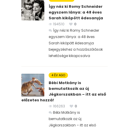
Így néz ki Romy Schneider
egyszem lánya: a 48 éves
Sarah kiköpött édesanyja
194510
0
Így néz ki Romy Schneider
egyszem lánya: a 48 éves
Sarah kiköpött édesanyja
bejegyzéshez
a hozzászólások
lehetősége kikapcsolva
4 ÉV AGO
Bébi Motkány is
bemutatkozik az új
Jégkorszakban – itt az első
előzetes hozzá!
166263
0
Bébi Motkány is
bemutatkozik az új
Jégkorszakban – itt az első