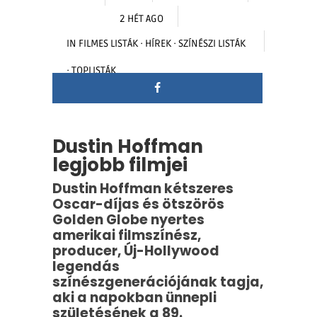
2 HÉT AGO
IN
FILMES LISTÁK
·
HÍREK
·
SZÍNÉSZI LISTÁK
·
TOPLISTÁK
Dustin Hoffman
legjobb filmjei
Dustin Hoffman kétszeres
Oscar-díjas és ötszörös
Golden Globe nyertes
amerikai filmszínész,
producer, Új-Hollywood
legendás
színészgenerációjának tagja,
aki a napokban ünnepli
születésének a 89.