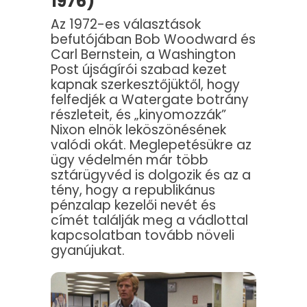
1976)
Az 1972-es választások
befutójában Bob Woodward és
Carl Bernstein, a Washington
Post újságírói szabad kezet
kapnak szerkesztőjüktől, hogy
felfedjék a Watergate botrány
részleteit, és „kinyomozzák”
Nixon elnök leköszönésének
valódi okát. Meglepetésükre az
ügy védelmén már több
sztárügyvéd is dolgozik és az a
tény, hogy a republikánus
pénzalap kezelői nevét és
címét találják meg a vádlottal
kapcsolatban tovább növeli
gyanújukat.