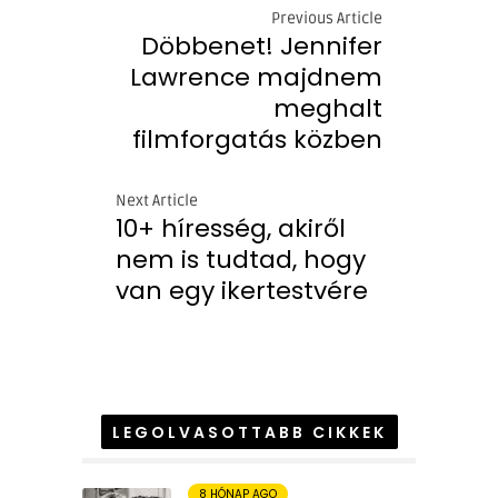
Previous Article
Döbbenet! Jennifer
Lawrence majdnem
meghalt
filmforgatás közben
Next Article
10+ híresség, akiről
nem is tudtad, hogy
van egy ikertestvére
LEGOLVASOTTABB CIKKEK
8 HÓNAP AGO