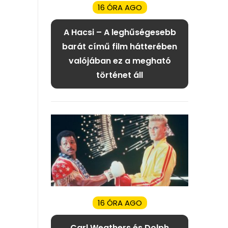
16 ÓRA AGO
A Hacsi – A leghűségesebb
barát című film hátterében
valójában ez a megható
történet áll
16 ÓRA AGO
Carl Weathers és Dolph