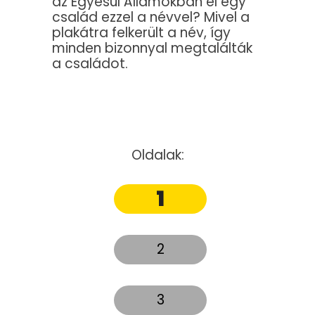
az Egyesül Államokban él egy
család ezzel a névvel? Mivel a
plakátra felkerült a név, így
minden bizonnyal megtalálták
a családot.
Oldalak:
1
2
3