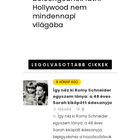
Hollywood nem
mindennapi
világába
LEGOLVASOTTABB CIKKEK
8 HÓNAP AGO
Így néz ki Romy Schneider
egyszem lánya: a 48 éves
Sarah kiköpött édesanyja
194484
0
Így néz ki Romy Schneider
egyszem lánya: a 48 éves
Sarah kiköpött édesanyja
bejegyzéshez
a hozzászólások