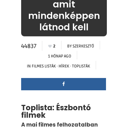
amit
mindenképpen
látnod kell
44837
2
BY
SZERKESZTŐ
1 HÓNAP AGO
IN
FILMES LISTÁK
·
HÍREK
·
TOPLISTÁK
Toplista: Észbontó
filmek
A mai filmes felhozatalban