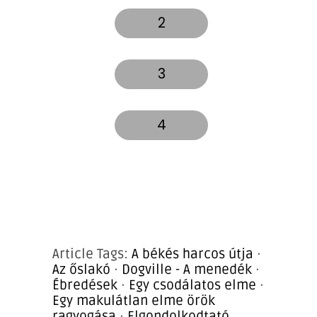
2
3
4
Article Tags:
A békés harcos útja
·
Az őslakó
·
Dogville - A menedék
·
Ébredések
·
Egy csodálatos elme
·
Egy makulátlan elme örök
ragyogása
·
Elgondolkodtató