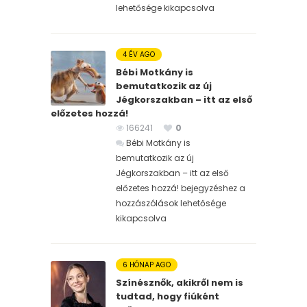
lehetősége kikapcsolva
4 ÉV AGO
Bébi Motkány is
bemutatkozik az új
Jégkorszakban – itt az első
előzetes hozzá!
166241
0
Bébi Motkány is
bemutatkozik az új
Jégkorszakban – itt az első
előzetes hozzá! bejegyzéshez
a
hozzászólások lehetősége
kikapcsolva
6 HÓNAP AGO
Színésznők, akikről nem is
tudtad, hogy fiúként