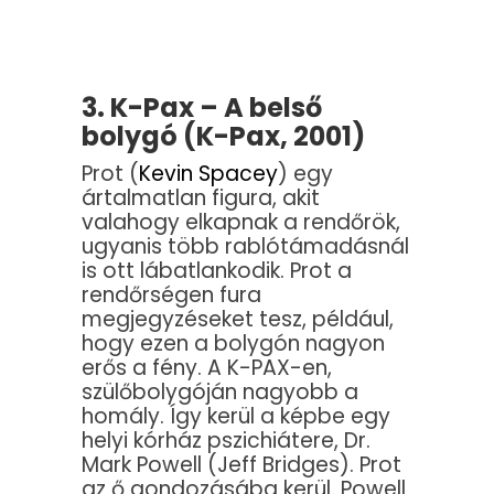
3. K-Pax – A belső
bolygó (K-Pax, 2001)
Prot (
Kevin Spacey
) egy
ártalmatlan figura, akit
valahogy elkapnak a rendőrök,
ugyanis több rablótámadásnál
is ott lábatlankodik. Prot a
rendőrségen fura
megjegyzéseket tesz, például,
hogy ezen a bolygón nagyon
erős a fény. A K-PAX-en,
szülőbolygóján nagyobb a
homály. Így kerül a képbe egy
helyi kórház pszichiátere, Dr.
Mark Powell (Jeff Bridges). Prot
az ő gondozásába kerül. Powell