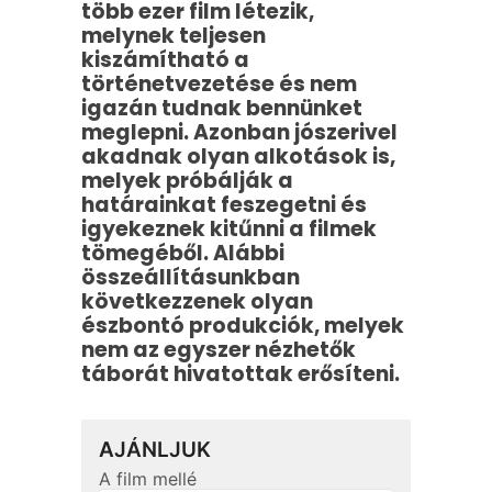
több ezer film létezik,
melynek teljesen
kiszámítható a
történetvezetése és nem
igazán tudnak bennünket
meglepni. Azonban jószerivel
akadnak olyan alkotások is,
melyek próbálják a
határainkat feszegetni és
igyekeznek kitűnni a filmek
tömegéből. Alábbi
összeállításunkban
következzenek olyan
észbontó produkciók, melyek
nem az egyszer nézhetők
táborát hivatottak erősíteni.