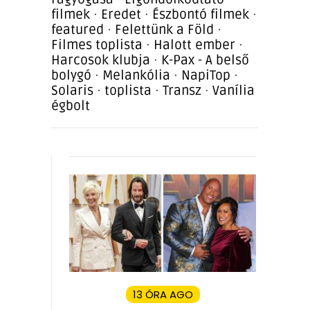
filmek
·
Eredet
·
Észbontó filmek
·
featured
·
Felettünk a Föld
·
Filmes toplista
·
Halott ember
·
Harcosok klubja
·
K-Pax - A belső
bolygó
·
Melankólia
·
NapiTop
·
Solaris
·
toplista
·
Transz
·
Vanília
égbolt
13 ÓRA AGO