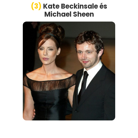
(3)
Kate Beckinsale
é
s
Michael Sheen