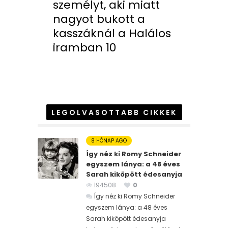
személyt, aki miatt
nagyot bukott a
kasszáknál a Halálos
iramban 10
LEGOLVASOTTABB CIKKEK
8 HÓNAP AGO
Így néz ki Romy Schneider
egyszem lánya: a 48 éves
Sarah kiköpött édesanyja
194508
0
Így néz ki Romy Schneider
egyszem lánya: a 48 éves
Sarah kiköpött édesanyja