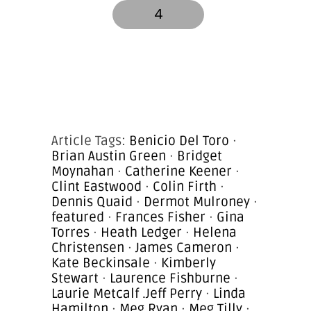
4
Article Tags:
Benicio Del Toro
·
Brian Austin Green
·
Bridget
Moynahan
·
Catherine Keener
·
Clint Eastwood
·
Colin Firth
·
Dennis Quaid
·
Dermot Mulroney
·
featured
·
Frances Fisher
·
Gina
Torres
·
Heath Ledger
·
Helena
Christensen
·
James Cameron
·
Kate Beckinsale
·
Kimberly
Stewart
·
Laurence Fishburne
·
Laurie Metcalf .Jeff Perry
·
Linda
Hamilton
·
Meg Ryan
·
Meg Tilly
·