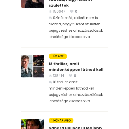
születtek
150647
0
Színésznők, akikről nem is
tudtad, hogy fiúként születtek
bejegyzéshez
a hozzászólások
lehetősége kikapcsolva
1 ÉV AGO
18 thriller, amit
mindenképpen látnod kell
138414
0
18 thriller, amit
mindenképpen látnod kell
bejegyzéshez
a hozzászólások
lehetősége kikapcsolva
1 HÓNAP AGO
Sandra Bullock 10 legjobb