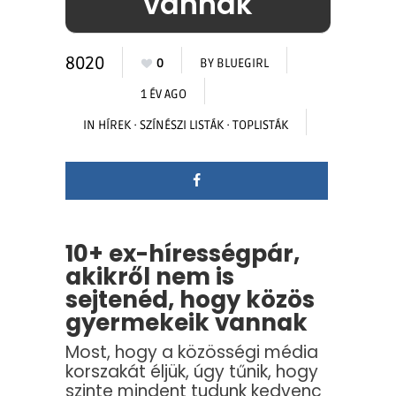
vannak
8020
0
BY
BLUEGIRL
1 ÉV AGO
IN
HÍREK
·
SZÍNÉSZI LISTÁK
·
TOPLISTÁK
10+ ex-hírességpár,
akikről nem is
sejtenéd, hogy közös
gyermekeik vannak
Most, hogy a közösségi média
korszakát éljük, úgy tűnik, hogy
szinte mindent tudunk kedvenc