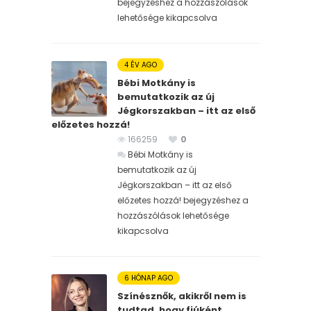
bejegyzéshez
a hozzászólások
lehetősége kikapcsolva
4 ÉV AGO
Bébi Motkány is
bemutatkozik az új
Jégkorszakban – itt az első
előzetes hozzá!
166259
0
Bébi Motkány is
bemutatkozik az új
Jégkorszakban – itt az első
előzetes hozzá! bejegyzéshez
a
hozzászólások lehetősége
kikapcsolva
6 HÓNAP AGO
Színésznők, akikről nem is
tudtad, hogy fiúként