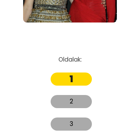
Oldalak:
1
2
3