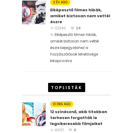
2 ÉV AGO
Elképesztő filmes hibák,
amiket biztosan nem vettél
észre
121240
24
Elképesztő filmes hibák,
amiket biztosan nem vettél
észre bejegyzéshez
a
hozzászólások lehetősége
kikapcsolva
TOPLISTÁK
13 ÓRA AGO
12 színésznő, akik titokban
terhesen forgatták le
legsikeresebb filmjeiket
40121
0