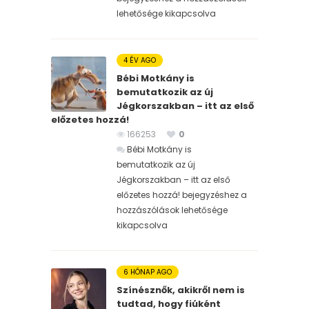
lehetősége kikapcsolva
4 ÉV AGO
Bébi Motkány is
bemutatkozik az új
Jégkorszakban – itt az első
előzetes hozzá!
166253
0
Bébi Motkány is
bemutatkozik az új
Jégkorszakban – itt az első
előzetes hozzá! bejegyzéshez
a
hozzászólások lehetősége
kikapcsolva
6 HÓNAP AGO
Színésznők, akikről nem is
tudtad, hogy fiúként