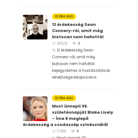
13 ÓRA AGO
12 érdekesség Sean
Connery-ról, amit még
biztosan nem hallottál
15529
0
12 érdekesség Sean
Connery-ról, amit még
biztosan nem hallottál
bejegyzéshez
a hozzászólások
lehetősége kikapcsolva
13 ÓRA AGO
Most ünnepli 39.
születésnapját Blake Lively
– Íme 8 meglepő
érdekesség a csodaszép színésznőről
17186
0
Most ünnepli 39.