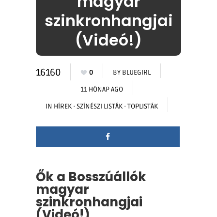
magyar
szinkronhangjai
(Videó!)
16160
0
BY
BLUEGIRL
11 HÓNAP AGO
IN
HÍREK
·
SZÍNÉSZI LISTÁK
·
TOPLISTÁK
Ők a Bosszúállók
magyar
szinkronhangjai
(Videó!)