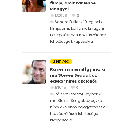
filmje, amit kár lenne
kihagyni
132669
2
Sandra Bullock 10 legjobb
filmje, amit kár lenne kihagyni
bejegyzéshez
a hozzászólások
lehetősége kikapcsolva
2 HÉT AGO
Rá sem ismerni! Így néz ki
ma Steven Seagal, az
egykor híres akcióhős
131045
0
Rá sem ismerni! Így néz ki
ma Steven Seagal, az egykor
híres akcióhős bejegyzéshez
a
hozzászólások lehetősége
kikapcsolva