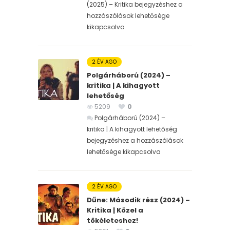
(2025) – Kritika bejegyzéshez
a
hozzászólások lehetősége
kikapcsolva
2 ÉV AGO
Polgárháború (2024) –
kritika | A kihagyott
lehetőség
5209
0
Polgárháború (2024) –
kritika | A kihagyott lehetőség
bejegyzéshez
a hozzászólások
lehetősége kikapcsolva
2 ÉV AGO
Dűne: Második rész (2024) –
Kritika | Közel a
tökéleteshez!