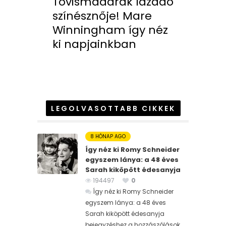
Tövismadarak lázadó
színésznője! Mare
Winningham így néz
ki napjainkban
LEGOLVASOTTABB CIKKEK
8 HÓNAP AGO
Így néz ki Romy Schneider
egyszem lánya: a 48 éves
Sarah kiköpött édesanyja
194497
0
Így néz ki Romy Schneider
egyszem lánya: a 48 éves
Sarah kiköpött édesanyja
bejegyzéshez
a hozzászólások