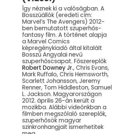
Így néznek ki a valóságban. A
Bosszúállók (eredeti cím:
Marvel’s The Avengers) 2012-
ben bemutatott szuperhős-
fantasy film. A történet alapja
a Marvel Comics
képregénykiadó által kitalált
Bosszú Angyalai nevű
szuperhőscsapat. Főszereplők
Robert Downey Jr.
, Chris Evans,
Mark Ruffalo, Chris Hemsworth,
Scarlett Johansson, Jeremy
Renner, Tom Hiddleston, Samuel
L. Jackson. Magyarországon
2012. április 26-án került a
mozikba. Alábbi videónkban a
filmben megszólaló szereplők,
szuperhősök magyar
szinkronhangjait ismerhetitek
meg.