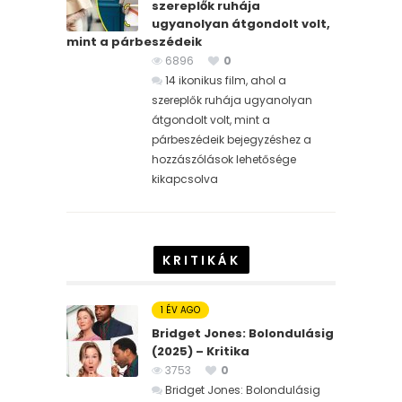
szereplők ruhája
ugyanolyan átgondolt volt,
mint a párbeszédeik
6896
0
14 ikonikus film, ahol a
szereplők ruhája ugyanolyan
átgondolt volt, mint a
párbeszédeik bejegyzéshez
a
hozzászólások lehetősége
kikapcsolva
KRITIKÁK
1 ÉV AGO
Bridget Jones: Bolondulásig
(2025) – Kritika
3753
0
Bridget Jones: Bolondulásig