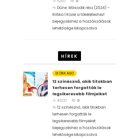
5301
0
Dűne: Második rész (2024) –
Kritika | Közel a tökéleteshez!
bejegyzéshez
a hozzászólások
lehetősége kikapcsolva
HÍREK
13 ÓRA AGO
12 színésznő, akik titokban
terhesen forgatták le
legsikeresebb filmjeiket
40121
0
12 színésznő, akik titokban
terhesen forgatták le
legsikeresebb filmjeiket
bejegyzéshez
a hozzászólások
lehetősége kikapcsolva