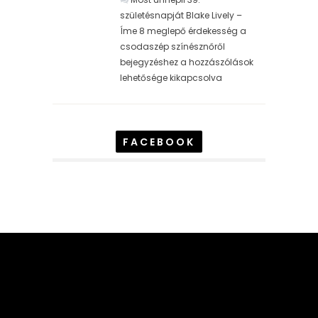
születésnapját Blake Lively –
Íme 8 meglepő érdekesség a
csodaszép színésznőről
bejegyzéshez
a hozzászólások
lehetősége kikapcsolva
FACEBOOK