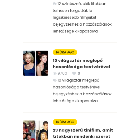
12 színésznő, akik titokban
terhesen forgatták le
legsikeresebb filmjeiket
bejegyzéshez
a hozzászólások
lehetősége kikapcsolva
14 ÓRA AGO
10 világsztár meglepő
hasonlósága testvérével
9700
0
10 világsztár meglepő
hasonlósága testvérével
bejegyzéshez
a hozzászólások
lehetősége kikapcsolva
14 ÓRA AGO
23 nagyszerű tinifilm, amit
titokban mindenki szeret