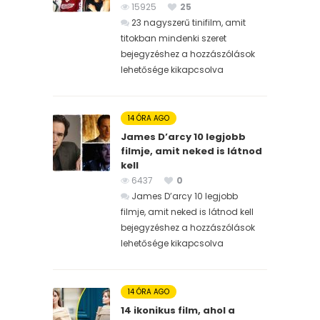
15925
25
23 nagyszerű tinifilm, amit
titokban mindenki szeret
bejegyzéshez
a hozzászólások
lehetősége kikapcsolva
14 ÓRA AGO
James D’arcy 10 legjobb
filmje, amit neked is látnod
kell
6437
0
James D’arcy 10 legjobb
filmje, amit neked is látnod kell
bejegyzéshez
a hozzászólások
lehetősége kikapcsolva
14 ÓRA AGO
14 ikonikus film, ahol a