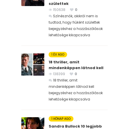
születtek
150638
0
Színésznők, akikről nem is
tudtad, hogy fiúként születtek
bejegyzéshez
a hozzászólások
lehetősége kikapcsolva
1 ÉV AGO
18 thriller, amit
mindenképpen látnod kell
138399
0
18 thriller, amit
mindenképpen látnod kell
bejegyzéshez
a hozzászólások
lehetősége kikapcsolva
1 HÓNAP AGO
Sandra Bullock 10 legjobb