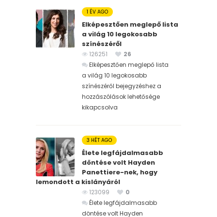
1 ÉV AGO
Elképesztően meglepő lista
a világ 10 legokosabb
színészéről
126251
26
Elképesztően meglepő lista
a világ 10 legokosabb
színészéről bejegyzéshez
a
hozzászólások lehetősége
kikapcsolva
3 HÉT AGO
Élete legfájdalmasabb
döntése volt Hayden
Panettiere-nek, hogy
lemondott a kislányáról
123099
0
Élete legfájdalmasabb
döntése volt Hayden