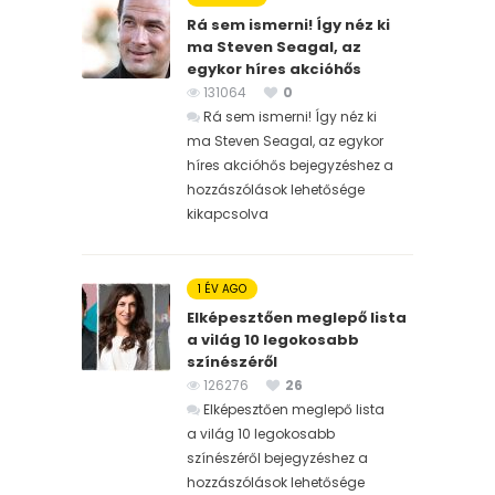
Rá sem ismerni! Így néz ki
ma Steven Seagal, az
egykor híres akcióhős
131064
0
Rá sem ismerni! Így néz ki
ma Steven Seagal, az egykor
híres akcióhős bejegyzéshez
a
hozzászólások lehetősége
kikapcsolva
1 ÉV AGO
Elképesztően meglepő lista
a világ 10 legokosabb
színészéről
126276
26
Elképesztően meglepő lista
a világ 10 legokosabb
színészéről bejegyzéshez
a
hozzászólások lehetősége