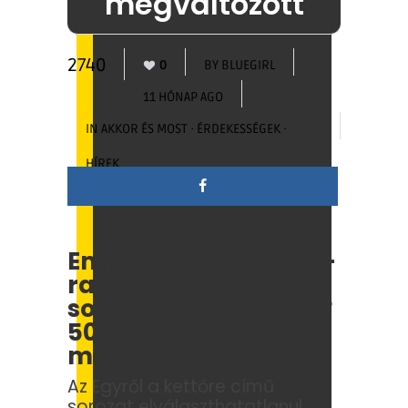
megváltozott
2740
0
BY
BLUEGIRL
11 HÓNAP AGO
IN
AKKOR ÉS MOST
·
ÉRDEKESSÉGEK
·
HÍREK
Emlékszel még Dana-
ra az Egyről a kettőre
sorozat szőkeségére?
50 éves korára így
megváltozott
Az Egyről a kettőre című
sorozat elválaszthatatlanul