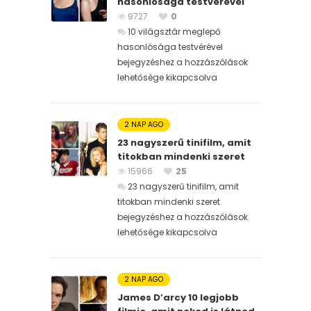
hasonlósága testvérével
9727
0
10 világsztár meglepő
hasonlósága testvérével
bejegyzéshez
a hozzászólások
lehetősége kikapcsolva
2 NAP AGO
23 nagyszerű tinifilm, amit
titokban mindenki szeret
15966
25
23 nagyszerű tinifilm, amit
titokban mindenki szeret
bejegyzéshez
a hozzászólások
lehetősége kikapcsolva
2 NAP AGO
James D’arcy 10 legjobb