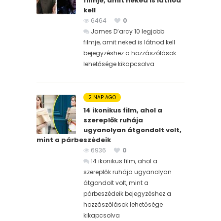
filmje, amit neked is látnod
kell
6464
0
James D’arcy 10 legjobb
filmje, amit neked is látnod kell
bejegyzéshez
a hozzászólások
lehetősége kikapcsolva
2 NAP AGO
14 ikonikus film, ahol a
szereplők ruhája
ugyanolyan átgondolt volt,
mint a párbeszédeik
6936
0
14 ikonikus film, ahol a
szereplők ruhája ugyanolyan
átgondolt volt, mint a
párbeszédeik bejegyzéshez
a
hozzászólások lehetősége
kikapcsolva