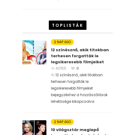
TOPLISTÁK
2 NAP AGO
12 színésznő, akik titokban
terhesen forgatták le
legsikeresebb filmjeiket
40155
0
12 színésznő, akik titokban
terhesen forgatták le
legsikeresebb filmjeiket
bejegyzéshez
a hozzászólások
lehetősége kikapcsolva
2 NAP AGO
10 világsztár meglepő