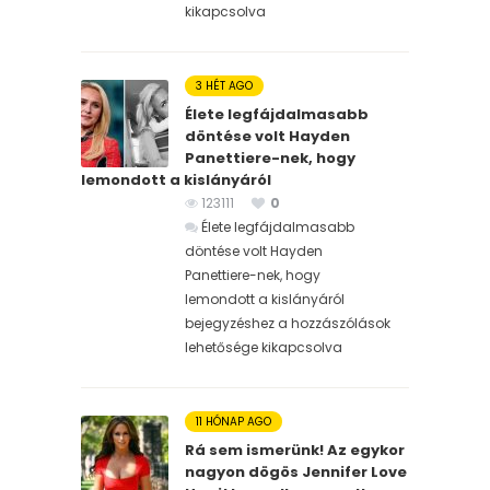
kikapcsolva
3 HÉT AGO
Élete legfájdalmasabb
döntése volt Hayden
Panettiere-nek, hogy
lemondott a kislányáról
123111
0
Élete legfájdalmasabb
döntése volt Hayden
Panettiere-nek, hogy
lemondott a kislányáról
bejegyzéshez
a hozzászólások
lehetősége kikapcsolva
11 HÓNAP AGO
Rá sem ismerünk! Az egykor
nagyon dögös Jennifer Love