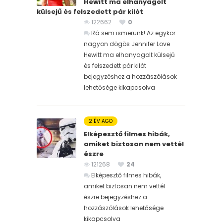
Hewitt ma elhanyagolt
külsejű és felszedett pár kilót
122662
0
Rá sem ismerünk! Az egykor
nagyon dögös Jennifer Love
Hewitt ma elhanyagolt külsejű
és felszedett pár kilót
bejegyzéshez
a hozzászólások
lehetősége kikapcsolva
2 ÉV AGO
Elképesztő filmes hibák,
amiket biztosan nem vettél
észre
121268
24
Elképesztő filmes hibák,
amiket biztosan nem vettél
észre bejegyzéshez
a
hozzászólások lehetősége
kikapcsolva