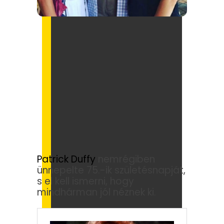
Patrick Duffy
nemrégiben
ünnepelte 75.-ik születésnapját,
s el kell ismerni, hogy
mindhárman jól néznek ki.