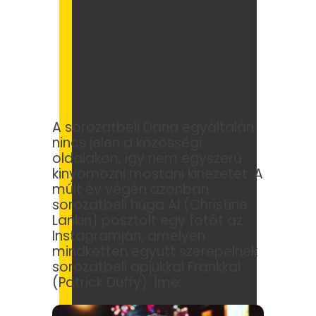
A sorozatbeli Dana egyáltalán
nincs jelen a közösségi
oldalakon, így nem egyszerű
kinyomozni mostani kinézetét. A
múlt év végén azonban
sorozatbeli húga Al (Christine
Lankin) posztolt egy fotót az
Instagramján, amelyen
mindketten együtt szerepelnek
sorozatbeli apjukkal Frankkal
(Patrick Duffy). Íme: