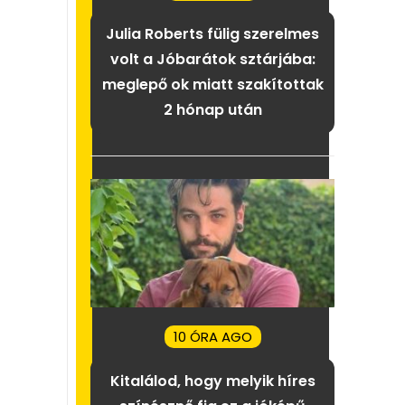
Julia Roberts fülig szerelmes
volt a Jóbarátok sztárjába:
meglepő ok miatt szakítottak
2 hónap után
10 ÓRA AGO
Kitalálod, hogy melyik híres