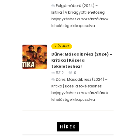
Polgárháború (2024) –
kritika | A kihagyott lehetőség
bejegyzéshez
a hozzászólások
lehetősége kikapcsolva
2 ÉV AGO
Dűne: Második rész (2024) –
Kritika | Közel a
tökéleteshez!
5312
0
Dűne: Második rész (2024) –
Kritika | Közel a tökéleteshez!
bejegyzéshez
a hozzászólások
lehetősége kikapcsolva
HÍREK