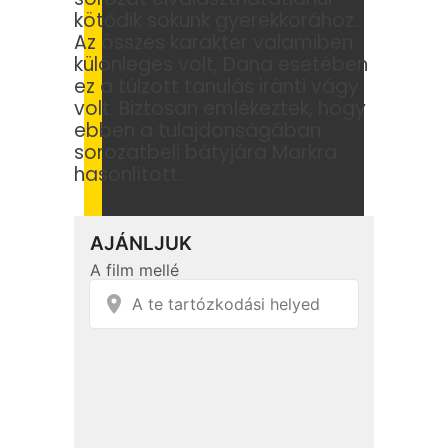
kötődik sokunk gyerekkorához.
Az összes karakter valamiben
különleges volt, Dana esetében
ez a túlzott tanulás iránti vágy
volt. Biztosan emlékeztek, hogy
ebben a tulajdonságában
sorozatbeli bátyjára Markra
hasonlított.