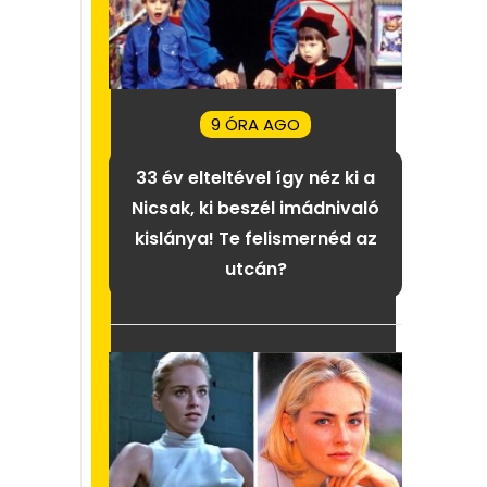
9 ÓRA AGO
33 év elteltével így néz ki a
Nicsak, ki beszél imádnivaló
kislánya! Te felismernéd az
utcán?