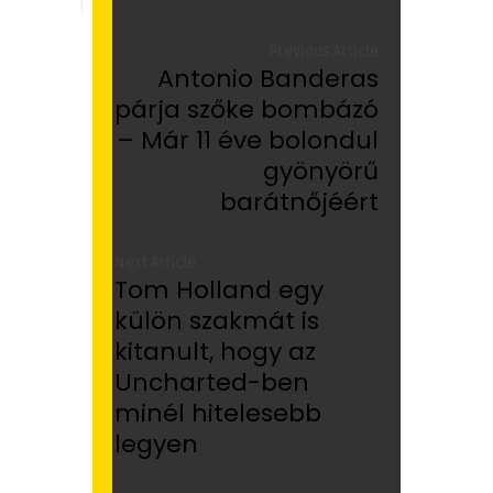
Previous Article
Antonio Banderas
párja szőke bombázó
– Már 11 éve bolondul
gyönyörű
barátnőjéért
Next Article
Tom Holland egy
külön szakmát is
kitanult, hogy az
Uncharted-ben
minél hitelesebb
legyen