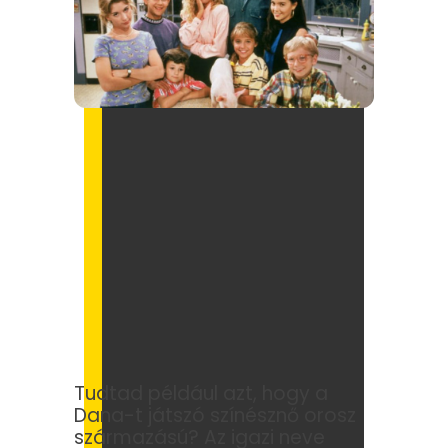
Tudtad például azt, hogy a
Dana-t játszó színésznő orosz
származású? Az igazi neve