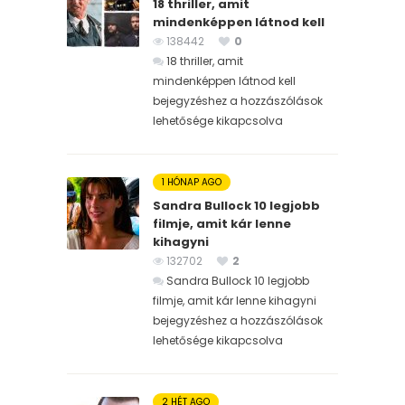
18 thriller, amit
mindenképpen látnod kell
138442
0
18 thriller, amit
mindenképpen látnod kell
bejegyzéshez
a hozzászólások
lehetősége kikapcsolva
1 HÓNAP AGO
Sandra Bullock 10 legjobb
filmje, amit kár lenne
kihagyni
132702
2
Sandra Bullock 10 legjobb
filmje, amit kár lenne kihagyni
bejegyzéshez
a hozzászólások
lehetősége kikapcsolva
2 HÉT AGO