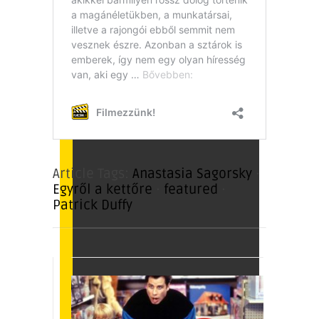
Article Tags:
Anastasia Sagorsky
·
Egyről a kettőre
·
featured
·
Patrick Duffy