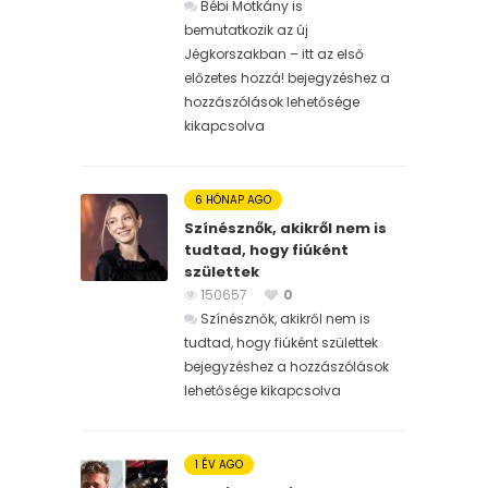
Bébi Motkány is
bemutatkozik az új
Jégkorszakban – itt az első
előzetes hozzá! bejegyzéshez
a
hozzászólások lehetősége
kikapcsolva
6 HÓNAP AGO
Színésznők, akikről nem is
tudtad, hogy fiúként
születtek
150657
0
Színésznők, akikről nem is
tudtad, hogy fiúként születtek
bejegyzéshez
a hozzászólások
lehetősége kikapcsolva
1 ÉV AGO