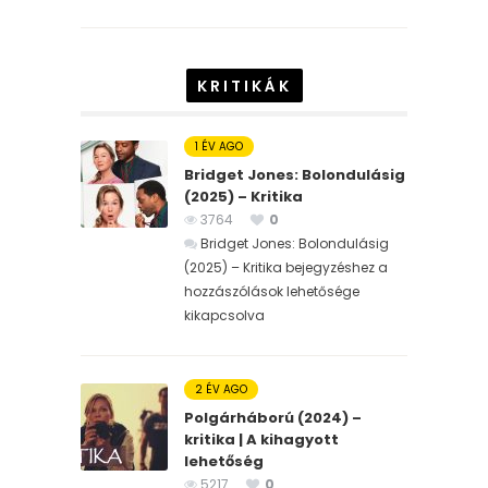
KRITIKÁK
1 ÉV AGO
Bridget Jones: Bolondulásig
(2025) – Kritika
3764
0
Bridget Jones: Bolondulásig
(2025) – Kritika bejegyzéshez
a
hozzászólások lehetősége
kikapcsolva
2 ÉV AGO
Polgárháború (2024) –
kritika | A kihagyott
lehetőség
5217
0