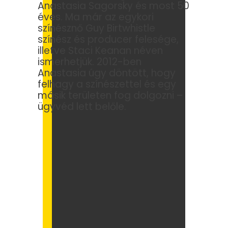
Anastasia Sagorsky és most 50
éves. Ma már az egykori
színésznő Guy Birtwhistle
színész és producer felesége,
illetve Staci Keanan néven
ismerhetjük. 2012-ben
Anastasia úgy döntött, hogy
felhagy a színészettel és egy
másik területen fog dolgozni –
ügyvéd lett belőle.