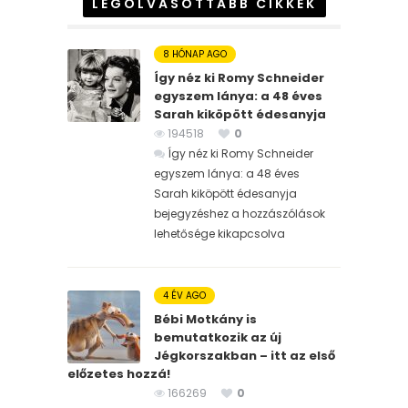
LEGOLVASOTTABB CIKKEK
8 HÓNAP AGO
Így néz ki Romy Schneider
egyszem lánya: a 48 éves
Sarah kiköpött édesanyja
194518
0
Így néz ki Romy Schneider
egyszem lánya: a 48 éves
Sarah kiköpött édesanyja
bejegyzéshez
a hozzászólások
lehetősége kikapcsolva
4 ÉV AGO
Bébi Motkány is
bemutatkozik az új
Jégkorszakban – itt az első
előzetes hozzá!
166269
0