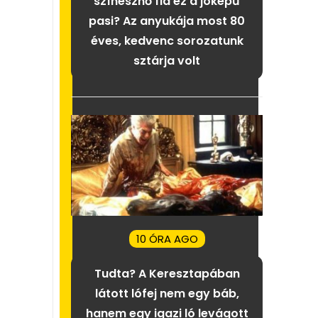
színésznő fia ez a jóképű
pasi? Az anyukája most 80
éves, kedvenc sorozatunk
sztárja volt
10 ÓRA AGO
Tudta? A Keresztapában
látott lófej nem egy báb,
hanem egy igazi ló levágott