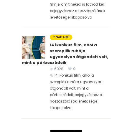
filmje, amit neked is látnod kell
bejegyzéshez
a hozzászólások
lehetősége kikapcsolva
2 NAP AGO
14 ikonikus film, ahol a
szereplők ruhája
ugyanolyan átgondolt volt,
mint a párbeszédeik
6928
0
14 ikonikus film, ahol a
szereplők ruhája ugyanolyan
átgondolt volt, mint a
párbeszédeik bejegyzéshez
a
hozzászólások lehetősége
kikapcsolva