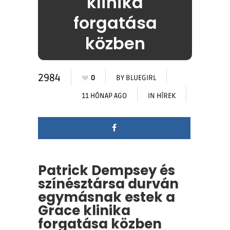
klinika
forgatása
közben
2984
0
BY
BLUEGIRL
11 HÓNAP AGO
IN
HÍREK
Patrick Dempsey és
színésztársa durván
egymásnak estek a
Grace klinika
forgatása közben