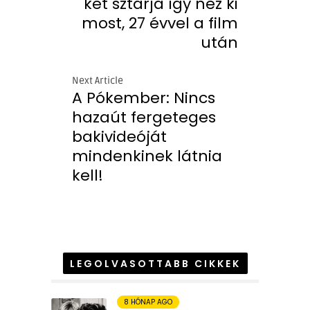
két sztárja így néz ki
most, 27 évvel a film
után
Next Article
A Pókember: Nincs
hazaút fergeteges
bakivideóját
mindenkinek látnia
kell!
LEGOLVASOTTABB CIKKEK
8 HÓNAP AGO