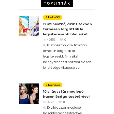
TOPLISTÁK
2 NAP AGO
12 színésznő, akik titokban
terhesen forgatták le
legsikeresebb filmjeiket
40153
0
12 színésznő, akik titokban
terhesen forgatták le
legsikeresebb filmjeiket
bejegyzéshez
a hozzászólások
lehetősége kikapcsolva
2 NAP AGO
10 világsztár meglepő
hasonlósága testvérével
9725
0
10 világsztár meglepő
hasonlósága testvérével