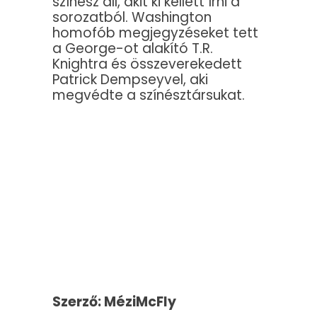
színész áll, akit ki kellett írni a
sorozatból. Washington
homofób megjegyzéseket tett
a George-ot alakító T.R.
Knightra és összeverekedett
Patrick Dempseyvel, aki
megvédte a színésztársukat.
Szerző: MéziMcFly