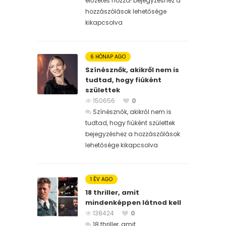
előzetes hozzá! bejegyzéshez
a
hozzászólások lehetősége
kikapcsolva
6 HÓNAP AGO
Színésznők, akikről nem is
tudtad, hogy fiúként
születtek
150656
0
Színésznők, akikről nem is
tudtad, hogy fiúként születtek
bejegyzéshez
a hozzászólások
lehetősége kikapcsolva
1 ÉV AGO
18 thriller, amit
mindenképpen látnod kell
138424
0
18 thriller, amit