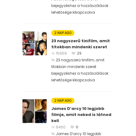
bejegyzéshez
a hozzászólások
lehetősége kikapcsolva
2 NAP AGO
23 nagyszerű tinifilm, amit
titokban mindenki szeret
15959
25
23 nagyszerű tinifilm, amit
titokban mindenki szeret
bejegyzéshez
a hozzászólások
lehetősége kikapcsolva
2 NAP AGO
James D’arcy 10 legjobb
filmje, amit neked is látnod
kell
6460
0
James D’arcy 10 legjobb