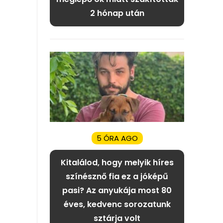
2 hónap után
5 ÓRA AGO
Kitalálod, hogy melyik híres
színésznő fia ez a jóképű
pasi? Az anyukája most 80
éves, kedvenc sorozatunk
sztárja volt