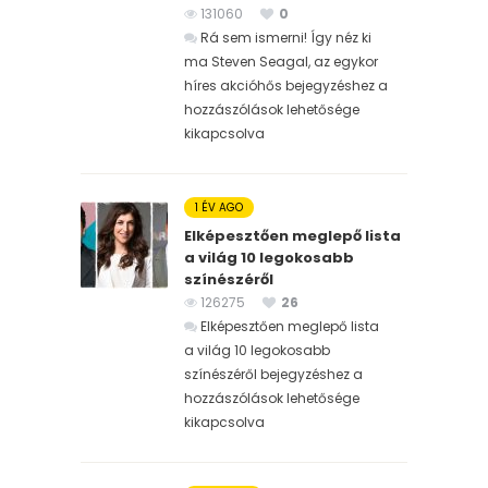
131060
0
Rá sem ismerni! Így néz ki
ma Steven Seagal, az egykor
híres akcióhős bejegyzéshez
a
hozzászólások lehetősége
kikapcsolva
1 ÉV AGO
Elképesztően meglepő lista
a világ 10 legokosabb
színészéről
126275
26
Elképesztően meglepő lista
a világ 10 legokosabb
színészéről bejegyzéshez
a
hozzászólások lehetősége
kikapcsolva