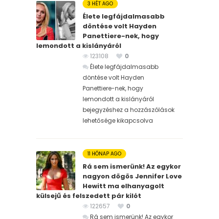
3 HÉT AGO
Élete legfájdalmasabb
döntése volt Hayden
Panettiere-nek, hogy
lemondott a kislányáról
123108
0
Élete legfájdalmasabb
döntése volt Hayden
Panettiere-nek, hogy
lemondott a kislányáról
bejegyzéshez
a hozzászólások
lehetősége kikapcsolva
11 HÓNAP AGO
Rá sem ismerünk! Az egykor
nagyon dögös Jennifer Love
Hewitt ma elhanyagolt
külsejű és felszedett pár kilót
122657
0
Rá sem ismerünk! Az egykor