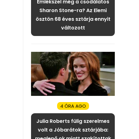
Emlékszel még a csodálatos
Sharon Stone-ra? Az Elemi
ösztön 68 éves sztárja ennyit
változott
4 ÓRA AGO
Julia Roberts fülig szerelmes
volt a Jóbarátok sztárjába:
meglepő ok miatt szakítottak