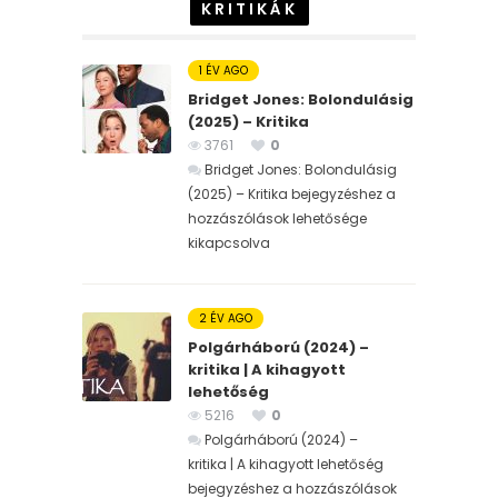
KRITIKÁK
1 ÉV AGO
Bridget Jones: Bolondulásig
(2025) – Kritika
3761
0
Bridget Jones: Bolondulásig
(2025) – Kritika bejegyzéshez
a
hozzászólások lehetősége
kikapcsolva
2 ÉV AGO
Polgárháború (2024) –
kritika | A kihagyott
lehetőség
5216
0
Polgárháború (2024) –
kritika | A kihagyott lehetőség
bejegyzéshez
a hozzászólások