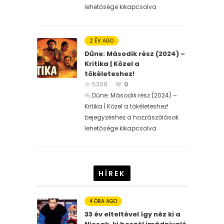
lehetősége kikapcsolva
2 ÉV AGO
Dűne: Második rész (2024) –
Kritika | Közel a
tökéleteshez!
5308
0
Dűne: Második rész (2024) –
Kritika | Közel a tökéleteshez!
bejegyzéshez
a hozzászólások
lehetősége kikapcsolva
HÍREK
4 ÓRA AGO
33 év elteltével így néz ki a