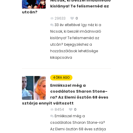
Nicsak, ki beszél imádnivaló
kislánya! Te felismernéd az
utcán?
29633
0
33 év elteltével így néz ki a
Nicsak, ki beszél imádnivaló
kislánya! Te felismernéd az
utcán? bejegyzéshez
a
hozzászólások lehetősége
kikapcsolva
4 ÓRA AGO
Emlékszel még a
csodálatos Sharon Stone-
ra? Az Elemi ösztön 68 éves
sztárja ennyit változott
8454
0
Emlékszel még a
csodálatos Sharon Stone-ra?
Az Elemi ösztön 68 éves sztárja