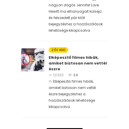
nagyon dögös Jennifer Love
Hewitt ma elhanyagolt külsejű
és felszedett pár kilót
bejegyzéshez
a hozzászólások
lehetősége kikapcsolva
2 ÉV AGO
Elképesztő filmes hibák,
amiket biztosan nem vettél
észre
121263
24
Elképesztő filmes hibák,
amiket biztosan nem vettél
észre bejegyzéshez
a
hozzászólások lehetősége
kikapcsolva