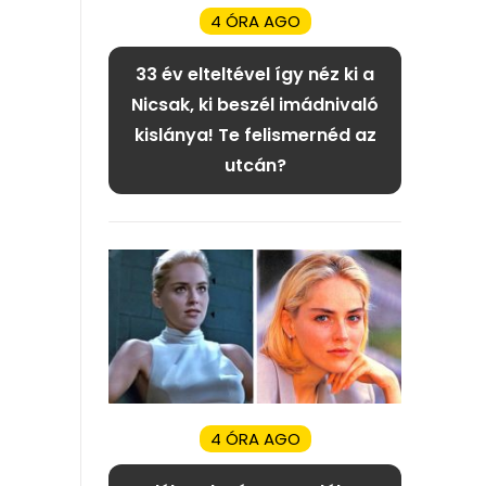
4 ÓRA AGO
33 év elteltével így néz ki a
Nicsak, ki beszél imádnivaló
kislánya! Te felismernéd az
utcán?
4 ÓRA AGO