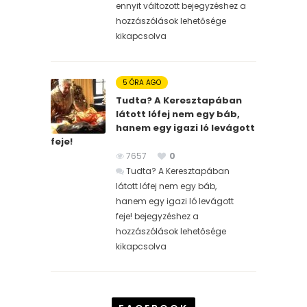
ennyit változott bejegyzéshez
a
hozzászólások lehetősége
kikapcsolva
5 ÓRA AGO
Tudta? A Keresztapában
látott lófej nem egy báb,
hanem egy igazi ló levágott
feje!
7657
0
Tudta? A Keresztapában
látott lófej nem egy báb,
hanem egy igazi ló levágott
feje! bejegyzéshez
a
hozzászólások lehetősége
kikapcsolva