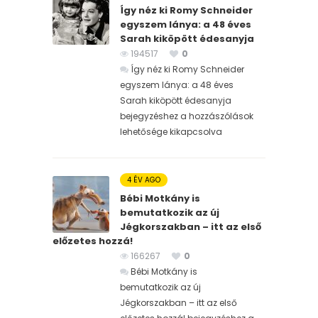
Így néz ki Romy Schneider
egyszem lánya: a 48 éves
Sarah kiköpött édesanyja
194517
0
Így néz ki Romy Schneider
egyszem lánya: a 48 éves
Sarah kiköpött édesanyja
bejegyzéshez
a hozzászólások
lehetősége kikapcsolva
4 ÉV AGO
Bébi Motkány is
bemutatkozik az új
Jégkorszakban – itt az első
előzetes hozzá!
166267
0
Bébi Motkány is
bemutatkozik az új
Jégkorszakban – itt az első