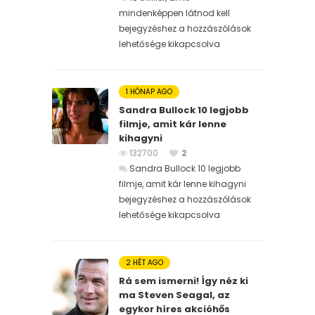
mindenképpen látnod kell
bejegyzéshez
a hozzászólások
lehetősége kikapcsolva
1 HÓNAP AGO
Sandra Bullock 10 legjobb
filmje, amit kár lenne
kihagyni
132700
2
Sandra Bullock 10 legjobb
filmje, amit kár lenne kihagyni
bejegyzéshez
a hozzászólások
lehetősége kikapcsolva
2 HÉT AGO
Rá sem ismerni! Így néz ki
ma Steven Seagal, az
egykor híres akcióhős