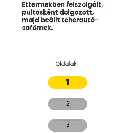
Éttermekben felszolgált,
pultosként dolgozott,
majd beállt teherautó-
sofőrnek.
Oldalak:
1
2
3