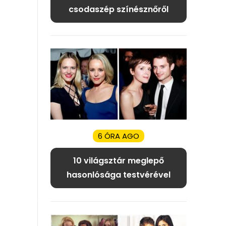
csodaszép színésznőről
6 ÓRA AGO
10 világsztár meglepő
hasonlósága testvérével