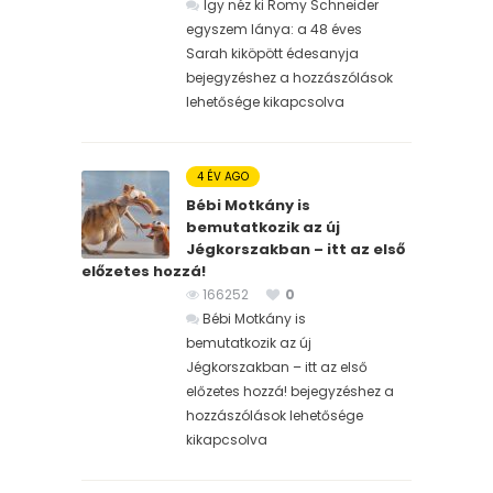
Így néz ki Romy Schneider
egyszem lánya: a 48 éves
Sarah kiköpött édesanyja
bejegyzéshez
a hozzászólások
lehetősége kikapcsolva
4 ÉV AGO
Bébi Motkány is
bemutatkozik az új
Jégkorszakban – itt az első
előzetes hozzá!
166252
0
Bébi Motkány is
bemutatkozik az új
Jégkorszakban – itt az első
előzetes hozzá! bejegyzéshez
a
hozzászólások lehetősége
kikapcsolva