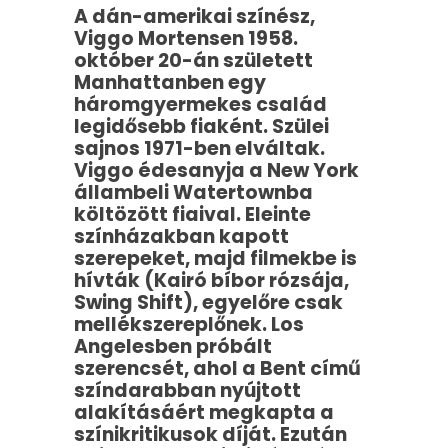
A dán-amerikai színész,
Viggo Mortensen 1958.
október 20-án született
Manhattanben egy
háromgyermekes család
legidősebb fiaként. Szülei
sajnos 1971-ben elváltak.
Viggo édesanyja a New York
állambeli Watertownba
költözött fiaival. Eleinte
színházakban kapott
szerepeket, majd filmekbe is
hívták (Kairó bíbor rózsája,
Swing Shift), egyelőre csak
mellékszereplőnek. Los
Angelesben próbált
szerencsét, ahol a Bent című
színdarabban nyújtott
alakításáért megkapta a
színikritikusok díját. Ezután