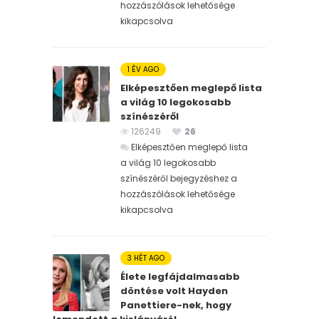
hozzászólások lehetősége
kikapcsolva
1 ÉV AGO
Elképesztően meglepő lista
a világ 10 legokosabb
színészéről
126249
26
Elképesztően meglepő lista
a világ 10 legokosabb
színészéről bejegyzéshez
a
hozzászólások lehetősége
kikapcsolva
3 HÉT AGO
Élete legfájdalmasabb
döntése volt Hayden
Panettiere-nek, hogy