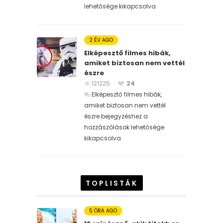
lehetősége kikapcsolva
2 ÉV AGO
Elképesztő filmes hibák,
amiket biztosan nem vettél
észre
121225
24
Elképesztő filmes hibák,
amiket biztosan nem vettél
észre bejegyzéshez
a
hozzászólások lehetősége
kikapcsolva
TOPLISTÁK
5 ÓRA AGO