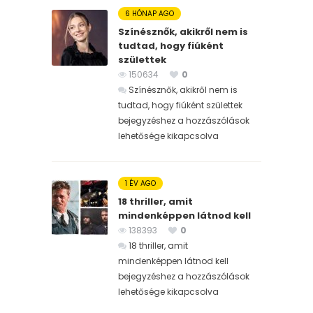
6 HÓNAP AGO
Színésznők, akikről nem is
tudtad, hogy fiúként
születtek
150634
0
Színésznők, akikről nem is
tudtad, hogy fiúként születtek
bejegyzéshez
a hozzászólások
lehetősége kikapcsolva
1 ÉV AGO
18 thriller, amit
mindenképpen látnod kell
138393
0
18 thriller, amit
mindenképpen látnod kell
bejegyzéshez
a hozzászólások
lehetősége kikapcsolva