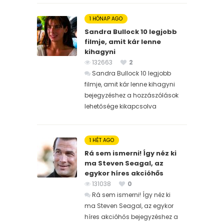
1 HÓNAP AGO
Sandra Bullock 10 legjobb
filmje, amit kár lenne
kihagyni
132663
2
Sandra Bullock 10 legjobb
filmje, amit kár lenne kihagyni
bejegyzéshez
a hozzászólások
lehetősége kikapcsolva
1 HÉT AGO
Rá sem ismerni! Így néz ki
ma Steven Seagal, az
egykor híres akcióhős
131038
0
Rá sem ismerni! Így néz ki
ma Steven Seagal, az egykor
híres akcióhős bejegyzéshez
a