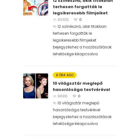
12 színésznő, akik titokban
terhesen forgatták le
legsikeresebb filmjeiket
40105
0
12 színésznő, akik titokban
terhesen forgatták le
legsikeresebb filmjeiket
bejegyzéshez
a hozzászólások
lehetősége kikapcsolva
6 ÓRA AGO
10 világsztár meglepő
hasonlósága testvérével
9686
0
10 világsztár meglepő
hasonlósága testvérével
bejegyzéshez
a hozzászólások
lehetősége kikapcsolva