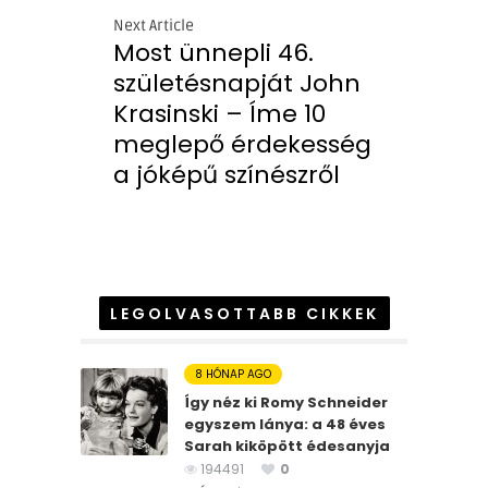
Next Article
Most ünnepli 46.
születésnapját John
Krasinski – Íme 10
meglepő érdekesség
a jóképű színészről
LEGOLVASOTTABB CIKKEK
8 HÓNAP AGO
Így néz ki Romy Schneider
egyszem lánya: a 48 éves
Sarah kiköpött édesanyja
194491
0