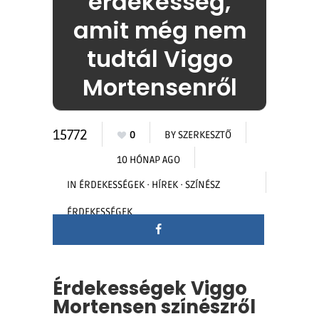
érdekesség,
amit még nem
tudtál Viggo
Mortensenről
15772
0
BY
SZERKESZTŐ
10 HÓNAP AGO
IN
ÉRDEKESSÉGEK
·
HÍREK
·
SZÍNÉSZ
ÉRDEKESSÉGEK
Érdekességek Viggo
Mortensen színészről