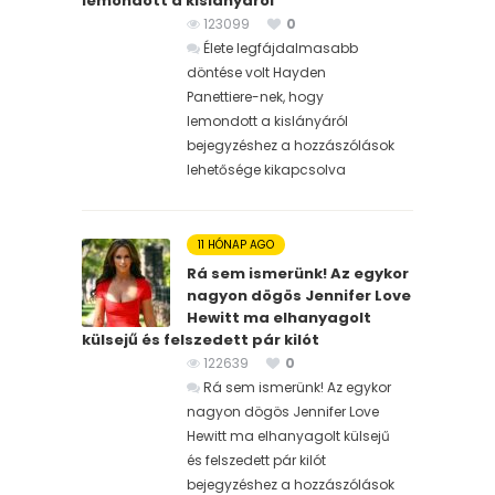
lemondott a kislányáról
123099
0
Élete legfájdalmasabb
döntése volt Hayden
Panettiere-nek, hogy
lemondott a kislányáról
bejegyzéshez
a hozzászólások
lehetősége kikapcsolva
11 HÓNAP AGO
Rá sem ismerünk! Az egykor
nagyon dögös Jennifer Love
Hewitt ma elhanyagolt
külsejű és felszedett pár kilót
122639
0
Rá sem ismerünk! Az egykor
nagyon dögös Jennifer Love
Hewitt ma elhanyagolt külsejű
és felszedett pár kilót
bejegyzéshez
a hozzászólások