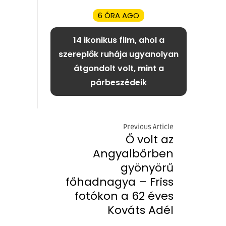
6 ÓRA AGO
14 ikonikus film, ahol a
szereplők ruhája ugyanolyan
átgondolt volt, mint a
párbeszédeik
Previous Article
Ő volt az
Angyalbőrben
gyönyörű
főhadnagya – Friss
fotókon a 62 éves
Kováts Adél