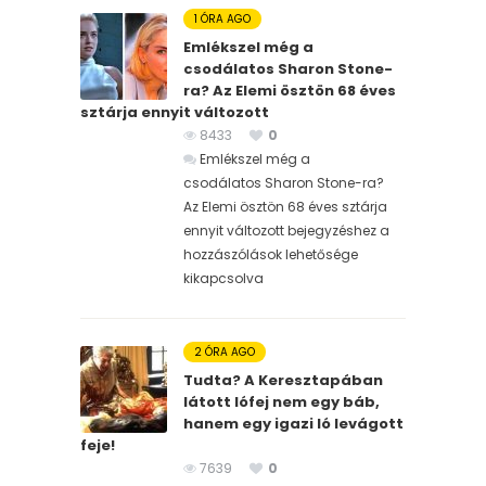
1 ÓRA AGO
Emlékszel még a
csodálatos Sharon Stone-
ra? Az Elemi ösztön 68 éves
sztárja ennyit változott
8433
0
Emlékszel még a
csodálatos Sharon Stone-ra?
Az Elemi ösztön 68 éves sztárja
ennyit változott bejegyzéshez
a
hozzászólások lehetősége
kikapcsolva
2 ÓRA AGO
Tudta? A Keresztapában
látott lófej nem egy báb,
hanem egy igazi ló levágott
feje!
7639
0