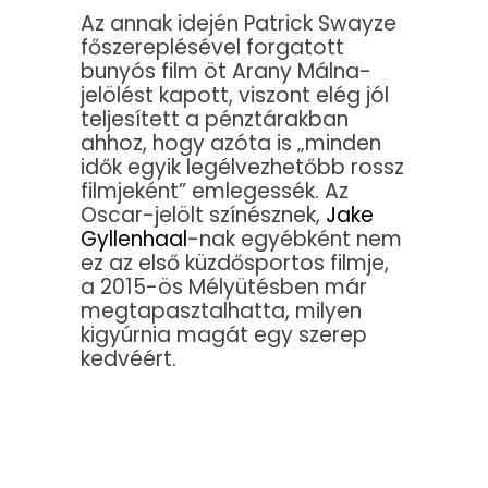
Az annak idején Patrick Swayze
főszereplésével forgatott
bunyós film öt Arany Málna-
jelölést kapott, viszont elég jól
teljesített a pénztárakban
ahhoz, hogy azóta is „minden
idők egyik legélvezhetőbb rossz
filmjeként” emlegessék. Az
Oscar-jelölt színésznek,
Jake
Gyllenhaal
-nak egyébként nem
ez az első küzdősportos filmje,
a 2015-ös Mélyütésben már
megtapasztalhatta, milyen
kigyúrnia magát egy szerep
kedvéért.