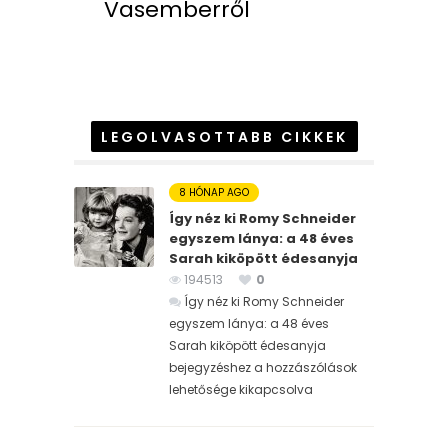
Vasemberről
LEGOLVASOTTABB CIKKEK
8 HÓNAP AGO
Így néz ki Romy Schneider
egyszem lánya: a 48 éves
Sarah kiköpött édesanyja
194513
0
Így néz ki Romy Schneider
egyszem lánya: a 48 éves
Sarah kiköpött édesanyja
bejegyzéshez
a hozzászólások
lehetősége kikapcsolva