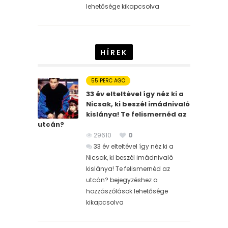
lehetősége kikapcsolva
HÍREK
55 PERC AGO
33 év elteltével így néz ki a
Nicsak, ki beszél imádnivaló
kislánya! Te felismernéd az
utcán?
29610
0
33 év elteltével így néz ki a
Nicsak, ki beszél imádnivaló
kislánya! Te felismernéd az
utcán? bejegyzéshez
a
hozzászólások lehetősége
kikapcsolva