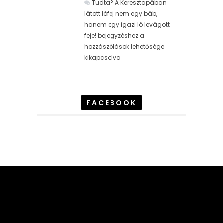
Tudta? A Keresztapában
látott lófej nem egy báb,
hanem egy igazi ló levágott
feje! bejegyzéshez
a
hozzászólások lehetősége
kikapcsolva
FACEBOOK