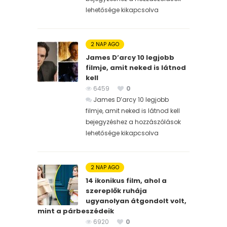
lehetősége kikapcsolva
2 NAP AGO
James D’arcy 10 legjobb
filmje, amit neked is látnod
kell
6459
0
James D’arcy 10 legjobb
filmje, amit neked is látnod kell
bejegyzéshez
a hozzászólások
lehetősége kikapcsolva
2 NAP AGO
14 ikonikus film, ahol a
szereplők ruhája
ugyanolyan átgondolt volt,
mint a párbeszédeik
6920
0