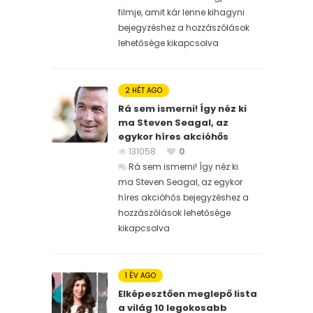
filmje, amit kár lenne kihagyni
bejegyzéshez
a hozzászólások
lehetősége kikapcsolva
2 HÉT AGO
Rá sem ismerni! Így néz ki
ma Steven Seagal, az
egykor híres akcióhős
131058
0
Rá sem ismerni! Így néz ki
ma Steven Seagal, az egykor
híres akcióhős bejegyzéshez
a
hozzászólások lehetősége
kikapcsolva
1 ÉV AGO
Elképesztően meglepő lista
a világ 10 legokosabb