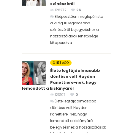
színészéről
126272
26
Elképesztően meglepő lista
a világ 10 legokosabb
színészéről bejegyzéshez
a
hozzászólások lehetősége
kikapcsolva
3 HÉT AGO
Élete legfájdalmasabb
döntése volt Hayden
Panettiere-nek, hogy
lemondott a kislányáról
123107
0
Élete legfájdalmasabb
döntése volt Hayden
Panettiere-nek, hogy
lemondott a kislányáról
bejegyzéshez
a hozzászólások