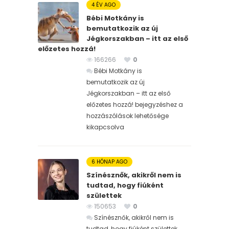
4 ÉV AGO
Bébi Motkány is
bemutatkozik az új
Jégkorszakban – itt az első
előzetes hozzá!
166266
0
Bébi Motkány is
bemutatkozik az új
Jégkorszakban – itt az első
előzetes hozzá! bejegyzéshez
a
hozzászólások lehetősége
kikapcsolva
6 HÓNAP AGO
Színésznők, akikről nem is
tudtad, hogy fiúként
születtek
150653
0
Színésznők, akikről nem is
tudtad, hogy fiúként születtek