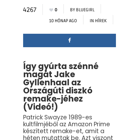
4267
0
BY
BLUEGIRL
10 HÓNAP AGO
IN
HÍREK
Így gyúrta szénné
magát Jake
Gyllenhaal az
Országúti diszkó
remake-jéhez
(Videó!)
Patrick Swayze 1989-es
kultfilmjéből az Amazon Prime
készített remake-et, amit a
héten mutattak be. Azt viszont