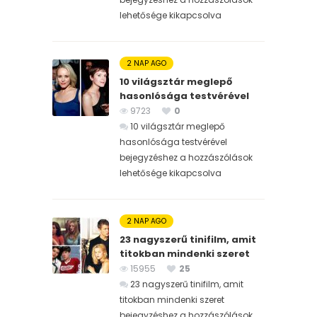
lehetősége kikapcsolva
2 NAP AGO
10 világsztár meglepő
hasonlósága testvérével
9723
0
10 világsztár meglepő
hasonlósága testvérével
bejegyzéshez
a hozzászólások
lehetősége kikapcsolva
2 NAP AGO
23 nagyszerű tinifilm, amit
titokban mindenki szeret
15955
25
23 nagyszerű tinifilm, amit
titokban mindenki szeret
bejegyzéshez
a hozzászólások