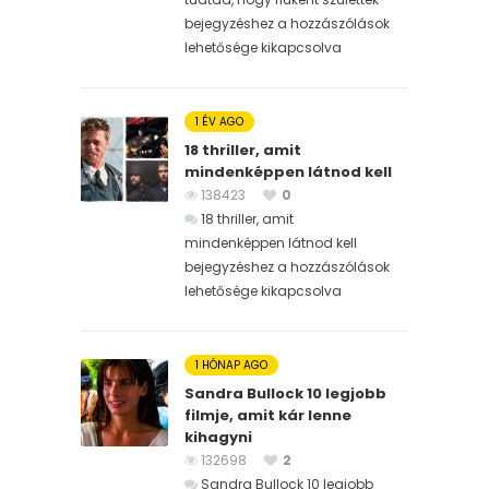
bejegyzéshez
a hozzászólások
lehetősége kikapcsolva
1 ÉV AGO
18 thriller, amit
mindenképpen látnod kell
138423
0
18 thriller, amit
mindenképpen látnod kell
bejegyzéshez
a hozzászólások
lehetősége kikapcsolva
1 HÓNAP AGO
Sandra Bullock 10 legjobb
filmje, amit kár lenne
kihagyni
132698
2
Sandra Bullock 10 legjobb