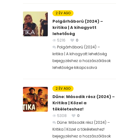
2 ÉV AGO
Polgárháború (2024) –
kritika | A kihagyott
lehetőség
5216
0
Polgárháború (2024) –
kritika | A kihagyott lehetőség
bejegyzéshez
a hozzászólások
lehetősége kikapcsolva
2 ÉV AGO
Dűne: Második rész (2024) –
Kritika | Közel a
tökéleteshez!
5308
0
Dűne: Második rész (2024) –
Kritika | Közel a tökéleteshez!
bejegyzéshez
a hozzászólások