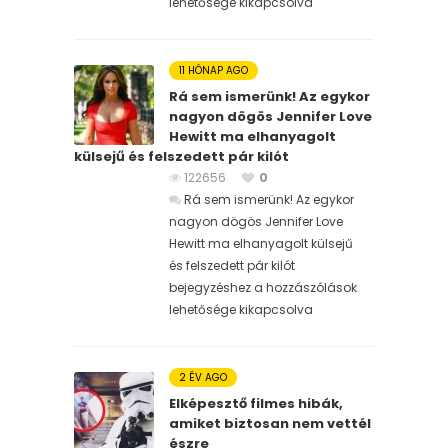
lehetősége kikapcsolva
11 HÓNAP AGO
Rá sem ismerünk! Az egykor
nagyon dögös Jennifer Love
Hewitt ma elhanyagolt
külsejű és felszedett pár kilót
122656
0
Rá sem ismerünk! Az egykor
nagyon dögös Jennifer Love
Hewitt ma elhanyagolt külsejű
és felszedett pár kilót
bejegyzéshez
a hozzászólások
lehetősége kikapcsolva
2 ÉV AGO
Elképesztő filmes hibák,
amiket biztosan nem vettél
észre