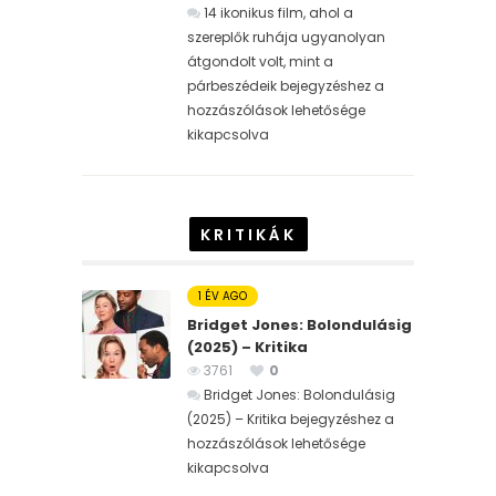
14 ikonikus film, ahol a
szereplők ruhája ugyanolyan
átgondolt volt, mint a
párbeszédeik bejegyzéshez
a
hozzászólások lehetősége
kikapcsolva
KRITIKÁK
1 ÉV AGO
Bridget Jones: Bolondulásig
(2025) – Kritika
3761
0
Bridget Jones: Bolondulásig
(2025) – Kritika bejegyzéshez
a
hozzászólások lehetősége
kikapcsolva