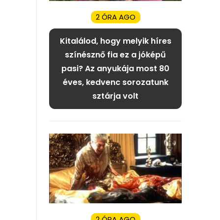
2 ÓRA AGO
Kitalálod, hogy melyik híres
színésznő fia ez a jóképű
pasi? Az anyukája most 80
éves, kedvenc sorozatunk
sztárja volt
2 ÓRA AGO