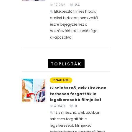
121262
24
Elképesztő filmes hibák,
amiket biztosan nem vettél
észre bejegyzéshez
a
hozzászólások lehetősége
kikapcsolva
TOPLISTÁK
2 NAP AGO
12 színésznő, akik titokban
terhesen forgatták le
legsikeresebb filmjeiket
40149
0
12 színésznő, akik titokban
terhesen forgatták le
legsikeresebb filmjeiket
bejegyzéshez
a hozzászólások