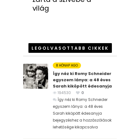
világ
LEGOLVASOTTABB CIKKEK
8 HÓNAP AGO
Így néz ki Romy Schneider
egyszem lánya: a 48 éves
Sarah kiköpött édesanyja
194530
0
Így néz ki Romy Schneider
egyszem lánya: a 48 éves
Sarah kiköpött édesanyja
bejegyzéshez
a hozzászólások
lehetősége kikapcsolva