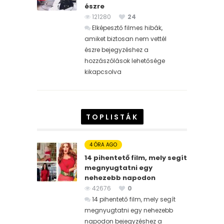
észre
121280
24
Elképesztő filmes hibák,
amiket biztosan nem vettél
észre bejegyzéshez
a
hozzászólások lehetősége
kikapcsolva
TOPLISTÁK
4 ÓRA AGO
14 pihentető film, mely segít
megnyugtatni egy
nehezebb napodon
42676
0
14 pihentető film, mely segít
megnyugtatni egy nehezebb
napodon bejegyzéshez
a