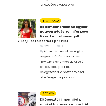
lehetősége kikapcsolva
11 HÓNAP AGO
Rá sem ismerünk! Az egykor
nagyon dögös Jennifer Love
Hewitt ma elhanyagolt
külsejű és felszedett pár kilót
122669
0
Rá sem ismerünk! Az egykor
nagyon dögös Jennifer Love
Hewitt ma elhanyagolt külsejű
és felszedett pár kilót
bejegyzéshez
a hozzászólások
lehetősége kikapcsolva
2 ÉV AGO
Elképesztő filmes hibák,
amiket biztosan nem vettél