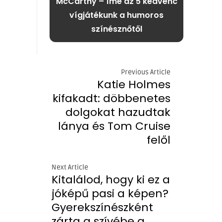
McCarthy – Íme az 5 kedvenc
vígjátékunk a humoros
színésznőtől
Previous Article
Katie Holmes
kifakadt: döbbenetes
dolgokat hazudtak
lánya és Tom Cruise
felől
Next Article
Kitalálod, hogy ki ez a
jóképű pasi a képen?
Gyerekszínészként
zárta a szívébe a