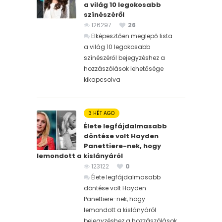
a világ 10 legokosabb
színészéről
126297
26
Elképesztően meglepő lista
a világ 10 legokosabb
színészéről bejegyzéshez
a
hozzászólások lehetősége
kikapcsolva
3 HÉT AGO
Élete legfájdalmasabb
döntése volt Hayden
Panettiere-nek, hogy
lemondott a kislányáról
123122
0
Élete legfájdalmasabb
döntése volt Hayden
Panettiere-nek, hogy
lemondott a kislányáról
bejegyzéshez
a hozzászólások