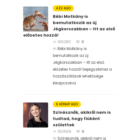
4 ÉV AGO
Bébi Motkány is
bemutatkozik az új
Jégkorszakban – itt az első
előzetes hozzá!
166280
0
Bébi Motkány is
bemutatkozik az új
Jégkorszakban – itt az első
előzetes hozzá! bejegyzéshez
a
hozzászólások lehetősége
kikapcsolva
6 HÓNAP AGO
Színésznők, akikről nem is
tudtad, hogy fiúként
születtek
150669
0
Színésznők, akikről nem is