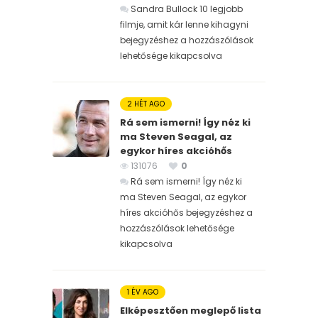
Sandra Bullock 10 legjobb
filmje, amit kár lenne kihagyni
bejegyzéshez
a hozzászólások
lehetősége kikapcsolva
2 HÉT AGO
Rá sem ismerni! Így néz ki
ma Steven Seagal, az
egykor híres akcióhős
131076
0
Rá sem ismerni! Így néz ki
ma Steven Seagal, az egykor
híres akcióhős bejegyzéshez
a
hozzászólások lehetősége
kikapcsolva
1 ÉV AGO
Elképesztően meglepő lista