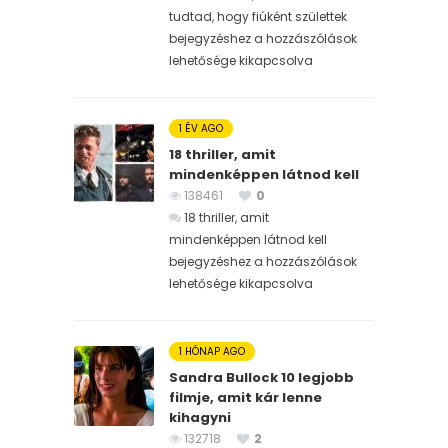
tudtad, hogy fiúként születtek
bejegyzéshez
a hozzászólások
lehetősége kikapcsolva
1 ÉV AGO
18 thriller, amit
mindenképpen látnod kell
138461
0
18 thriller, amit
mindenképpen látnod kell
bejegyzéshez
a hozzászólások
lehetősége kikapcsolva
1 HÓNAP AGO
Sandra Bullock 10 legjobb
filmje, amit kár lenne
kihagyni
132718
2