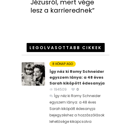
Jézusról, mert vége
lesz a karrierednek”
LEGOLVASOTTABB CIKKEK
8 HÓNAP AGO
Így néz ki Romy Schneider
egyszem lánya: a 48 éves
Sarah kiköpött édesanyja
194509
0
Így néz ki Romy Schneider
egyszem lánya: a 48 éves
Sarah kiköpött édesanyja
bejegyzéshez
a hozzászólások
lehetősége kikapcsolva