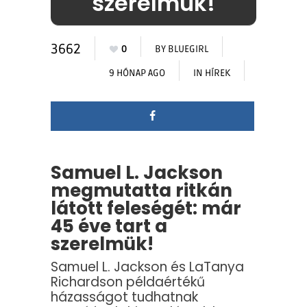
szerelmük!
3662
0
BY
BLUEGIRL
9 HÓNAP AGO
IN
HÍREK
Samuel L. Jackson
megmutatta ritkán
látott feleségét: már
45 éve tart a
szerelmük!
Samuel L. Jackson és LaTanya
Richardson példaértékű
házasságot tudhatnak