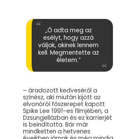
„Ő adta meg az
esélyt, hogy azzá
váljak, akinek lennem
kell. Megmentette az
életem.”
– áradozott kedveséről a
színész, aki miután kijött az
elvonóról főszerepet kapott
Spike Lee 1991-es filmjében, a
Dzsungellázban és ez karrierjét
is beindította. Bár már
mindketten a hetvenes
éveikben járnak és még mindig