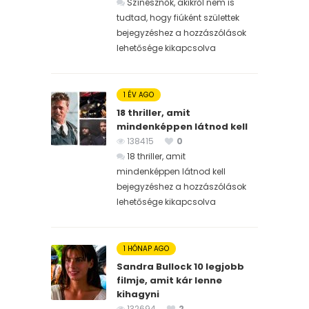
Színésznők, akikről nem is
tudtad, hogy fiúként születtek
bejegyzéshez
a hozzászólások
lehetősége kikapcsolva
1 ÉV AGO
18 thriller, amit
mindenképpen látnod kell
138415
0
18 thriller, amit
mindenképpen látnod kell
bejegyzéshez
a hozzászólások
lehetősége kikapcsolva
1 HÓNAP AGO
Sandra Bullock 10 legjobb
filmje, amit kár lenne
kihagyni
132694
2