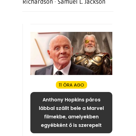
Richardson
·
Samuel L. Jackson
11 ÓRA AGO
Anthony Hopkins páros
lábbal szállt bele a Marvel
filmekbe, amelyekben
egyébként ő is szerepelt