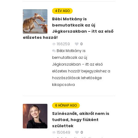
4 ÉV AGO
Bébi Motkány is
bemutatkozik az új
Jégkorszakban – itt az első
előzetes hozzá!
166259
0
Bébi Motkány is
bemutatkozik az új
Jégkorszakban – itt az első
előzetes hozzá! bejegyzéshez
a
hozzászólások lehetősége
kikapcsolva
6 HÓNAP AGO
Színésznők, akikről nem is
tudtad, hogy fiúként
születtek
150649
0