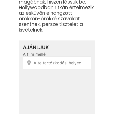
magáénak, hiszen lássuk be,
Hollywoodban ritkán értelmezik
az esküvőn elhangzott
örökkön-örökké szavakat
szentnek, persze tisztelet a
kivételnek.