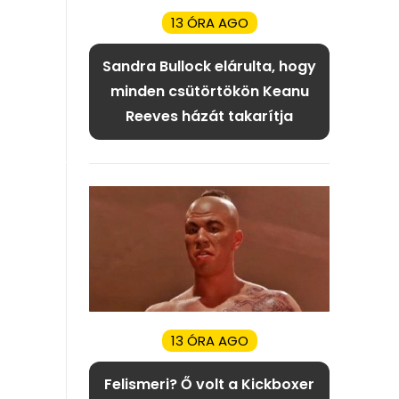
13 ÓRA AGO
Sandra Bullock elárulta, hogy
minden csütörtökön Keanu
Reeves házát takarítja
13 ÓRA AGO
Felismeri? Ő volt a Kickboxer