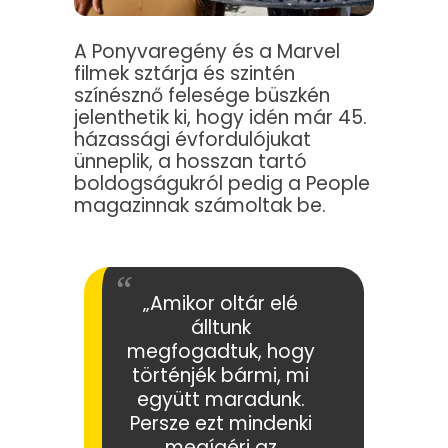
A Ponyvaregény és a Marvel
filmek sztárja és szintén
színésznő felesége büszkén
jelenthetik ki, hogy idén már 45.
házassági évfordulójukat
ünneplik, a hosszan tartó
boldogságukról pedig a People
magazinnak számoltak be.
„Amikor oltár elé
álltunk
megfogadtuk, hogy
történjék bármi, mi
együtt maradunk.
Persze ezt mindenki
megígéri az