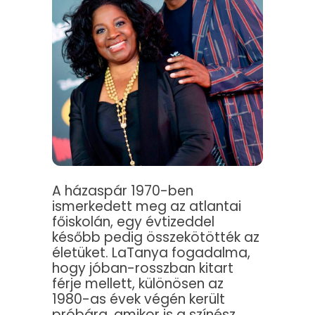
A házaspár 1970-ben
ismerkedett meg az atlantai
főiskolán, egy évtizeddel
később pedig összekötötték az
életüket. LaTanya fogadalma,
hogy jóban-rosszban kitart
férje mellett, különösen az
1980-as évek végén került
próbára, amikor is a színész