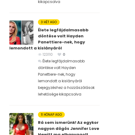
kikapcsolva
3 HÉT AGO
Élete legfájdalmasabb
döntése volt Hayden
Panettiere-nek, hogy
lemondott a kislányáról
123110
0
Élete legfájdalmasabb
döntése volt Hayden
Panettiere-nek, hogy
lemondott a kislányáról
bejegyzéshez
a hozzászólások
lehetősége kikapcsolva
11 HÓNAP AGO
Rá sem ismerünk! Az egykor
nagyon dögös Jennifer Love
Hewitt ma elhanyagolt