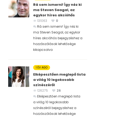
Rá sem ismerni! Így néz ki
ma Steven Seagal, az
egykor híres akcióhős
131063
0
Rá sem ismerni! Így néz ki
ma Steven Seagal, az egykor
híres akcióhős bejegyzéshez
a
hozzászólások lehetősége
kikapcsolva
1 ÉV AGO
Elképesztően meglepő lista
a világ 10 legokosabb
színészéről
126275
26
Elképesztően meglepő lista
a világ 10 legokosabb
színészéről bejegyzéshez
a
hozzászólások lehetősége