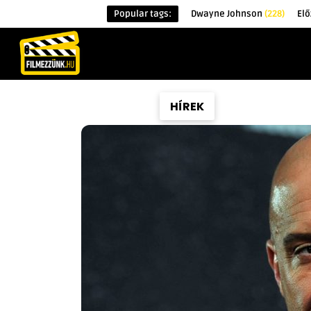
Popular tags:
Dwayne Johnson
(228)
Elő
KEZDŐOLDAL
HÍREK
ÉRDEKESSÉG