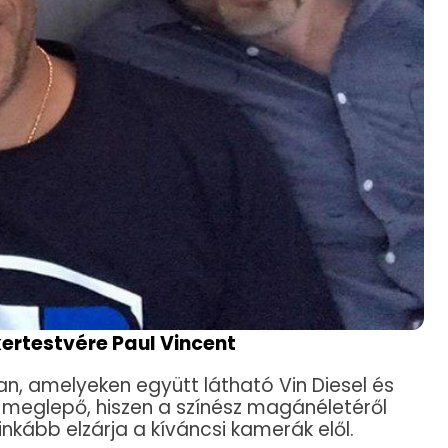
ikertestvére Paul Vincent
n, amelyeken együtt látható Vin Diesel és
 meglepő, hiszen a színész magánéletéről
inkább elzárja a kíváncsi kamerák elől.