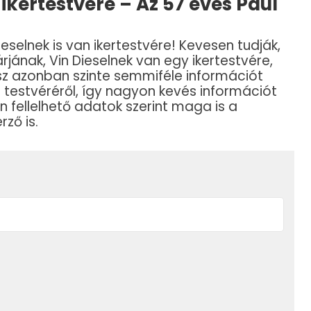
t ikertestvére – Az 57 éves Paul
selnek is van ikertestvére! Kevesen tudják,
jának, Vin Dieselnek van egy ikertestvére,
nész azonban szinte semmiféle információt
testvéréről, így nagyon kevés információt
en fellelhető adatok szerint maga is a
rző is.