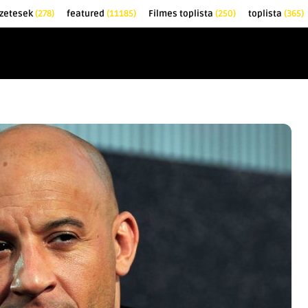
zetesek
(278)
featured
(11185)
Filmes toplista
(250)
toplista
(365)
EK
KRITIKÁK
TOPLISTÁK
FILMAJÁNLÓ