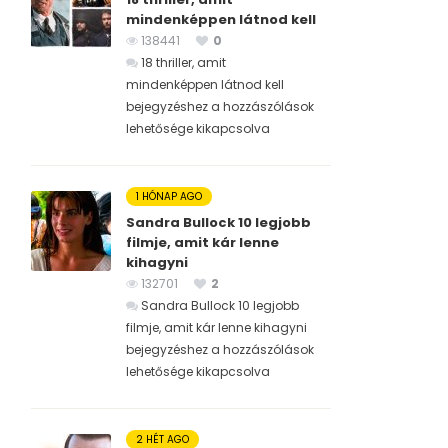
mindenképpen látnod kell
138441
0
18 thriller, amit
mindenképpen látnod kell
bejegyzéshez
a hozzászólások
lehetősége kikapcsolva
1 HÓNAP AGO
Sandra Bullock 10 legjobb
filmje, amit kár lenne
kihagyni
132701
2
Sandra Bullock 10 legjobb
filmje, amit kár lenne kihagyni
bejegyzéshez
a hozzászólások
lehetősége kikapcsolva
2 HÉT AGO