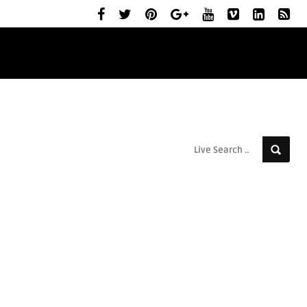
ELŐZETESEK
MOZIBEMUTATÓK
RÓLUNK