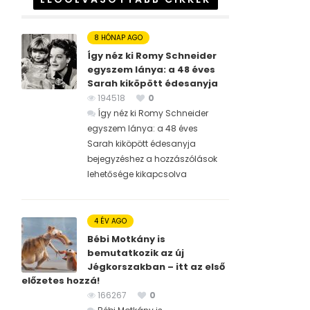
8 HÓNAP AGO
Így néz ki Romy Schneider
egyszem lánya: a 48 éves
Sarah kiköpött édesanyja
194518
0
Így néz ki Romy Schneider
egyszem lánya: a 48 éves
Sarah kiköpött édesanyja
bejegyzéshez
a hozzászólások
lehetősége kikapcsolva
4 ÉV AGO
Bébi Motkány is
bemutatkozik az új
Jégkorszakban – itt az első
előzetes hozzá!
166267
0