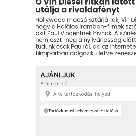
Ő Vin Diesel ritkán látot
utálja a rivaldafényt
Hollywood macsó sztárjának, Vin Die
hogy a Halálos iramban-filmek sztár
akit Paul Vincentnek hívnak. A szí
nem oszt meg a nyilvánosság előtt 
tudunk csak Paulról, aki az internet
filmiparban dolgozik, illetve zenesze