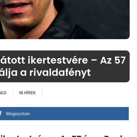
látott ikertestvére – Az 57
álja a rivaldafényt
AGO
IN
HÍREK
Megosztom