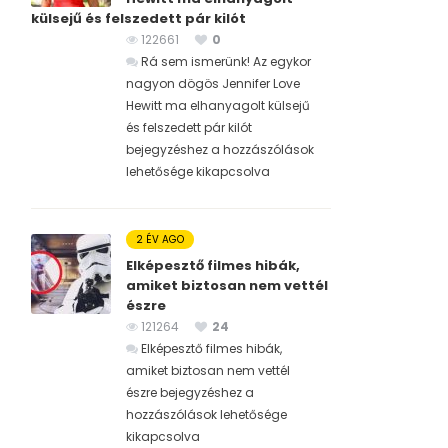
külsejű és felszedett pár kilót
122661
0
Rá sem ismerünk! Az egykor
nagyon dögös Jennifer Love
Hewitt ma elhanyagolt külsejű
és felszedett pár kilót
bejegyzéshez
a hozzászólások
lehetősége kikapcsolva
2 ÉV AGO
Elképesztő filmes hibák,
amiket biztosan nem vettél
észre
121264
24
Elképesztő filmes hibák,
amiket biztosan nem vettél
észre bejegyzéshez
a
hozzászólások lehetősége
kikapcsolva