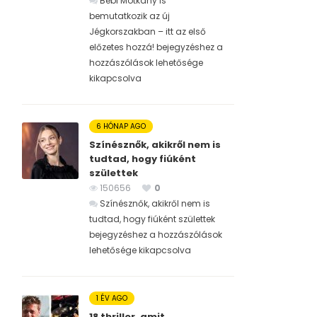
Bébi Motkány is
bemutatkozik az új
Jégkorszakban – itt az első
előzetes hozzá! bejegyzéshez
a
hozzászólások lehetősége
kikapcsolva
6 HÓNAP AGO
Színésznők, akikről nem is
tudtad, hogy fiúként
születtek
150656
0
Színésznők, akikről nem is
tudtad, hogy fiúként születtek
bejegyzéshez
a hozzászólások
lehetősége kikapcsolva
1 ÉV AGO
18 thriller, amit