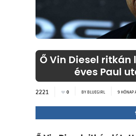
Ő Vin Diesel ritkán 
éves Paul ut
2221
0
BY
BLUEGIRL
9 HÓNAP 