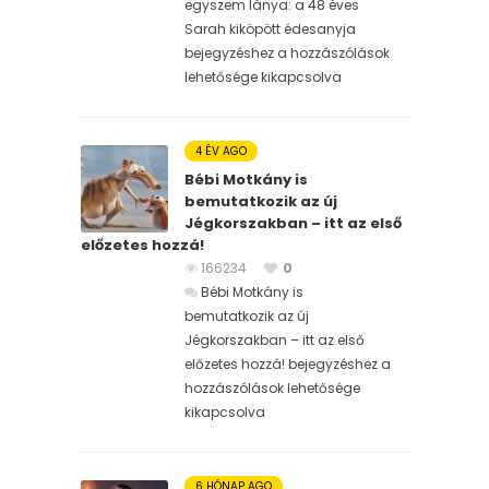
egyszem lánya: a 48 éves
Sarah kiköpött édesanyja
bejegyzéshez
a hozzászólások
lehetősége kikapcsolva
4 ÉV AGO
Bébi Motkány is
bemutatkozik az új
Jégkorszakban – itt az első
előzetes hozzá!
166234
0
Bébi Motkány is
bemutatkozik az új
Jégkorszakban – itt az első
előzetes hozzá! bejegyzéshez
a
hozzászólások lehetősége
kikapcsolva
6 HÓNAP AGO