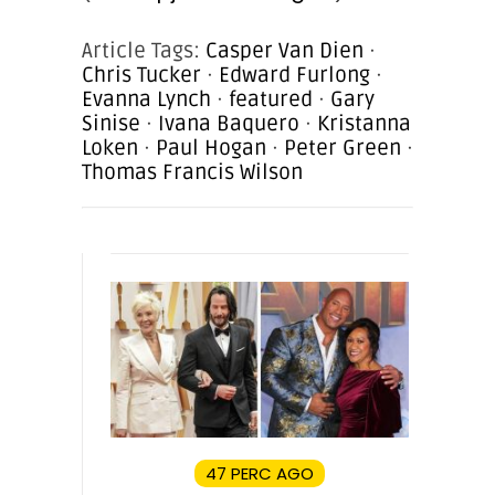
Article Tags:
Casper Van Dien
·
Chris Tucker
·
Edward Furlong
·
Evanna Lynch
·
featured
·
Gary
Sinise
·
Ivana Baquero
·
Kristanna
Loken
·
Paul Hogan
·
Peter Green
·
Thomas Francis Wilson
47 PERC AGO