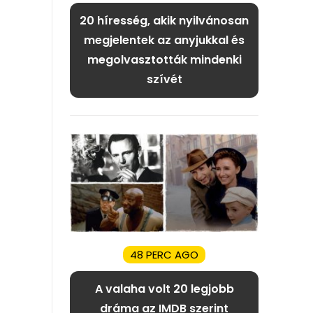
20 híresség, akik nyilvánosan
megjelentek az anyjukkal és
megolvasztották mindenki
szívét
48 PERC AGO
A valaha volt 20 legjobb
dráma az IMDB szerint