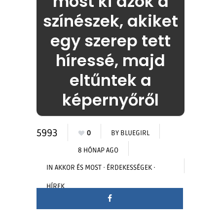
most ki azok a
színészek, akiket
egy szerep tett
híressé, majd
eltűntek a
képernyőről
5993
0
BY
BLUEGIRL
8 HÓNAP AGO
IN
AKKOR ÉS MOST
·
ÉRDEKESSÉGEK
·
HÍREK