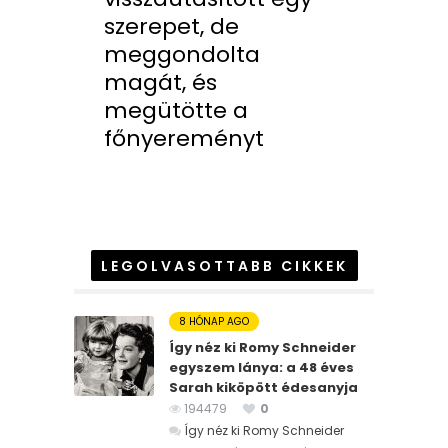
szerepet, de
meggondolta
magát, és
megütötte a
főnyereményt
LEGOLVASOTTABB CIKKEK
8 HÓNAP AGO
Így néz ki Romy Schneider
egyszem lánya: a 48 éves
Sarah kiköpött édesanyja
194479
0
Így néz ki Romy Schneider