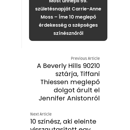
Most ünnepli 59.
születésnapját Carrie-Anne
Moss – Íme 10 meglepő
érdekesség a szépséges
színésznőről
Previous Article
A Beverly Hills 90210
sztárja, Tiffani
Thiessen meglepő
dolgot árult el
Jennifer Anistonról
Next Article
10 színész, aki eleinte
visszautasított egy