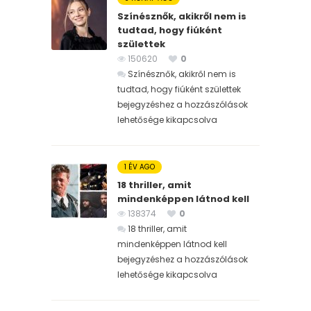
Színésznők, akikről nem is
tudtad, hogy fiúként
születtek
150620
0
Színésznők, akikről nem is
tudtad, hogy fiúként születtek
bejegyzéshez
a hozzászólások
lehetősége kikapcsolva
1 ÉV AGO
18 thriller, amit
mindenképpen látnod kell
138374
0
18 thriller, amit
mindenképpen látnod kell
bejegyzéshez
a hozzászólások
lehetősége kikapcsolva