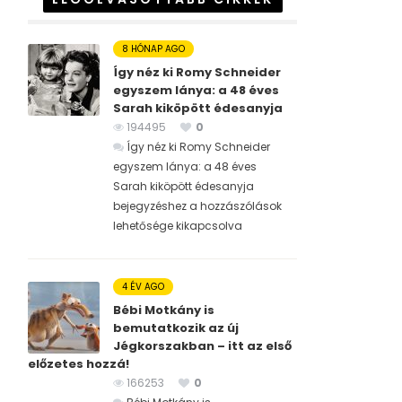
8 HÓNAP AGO
Így néz ki Romy Schneider
egyszem lánya: a 48 éves
Sarah kiköpött édesanyja
194495
0
Így néz ki Romy Schneider
egyszem lánya: a 48 éves
Sarah kiköpött édesanyja
bejegyzéshez
a hozzászólások
lehetősége kikapcsolva
4 ÉV AGO
Bébi Motkány is
bemutatkozik az új
Jégkorszakban – itt az első
előzetes hozzá!
166253
0