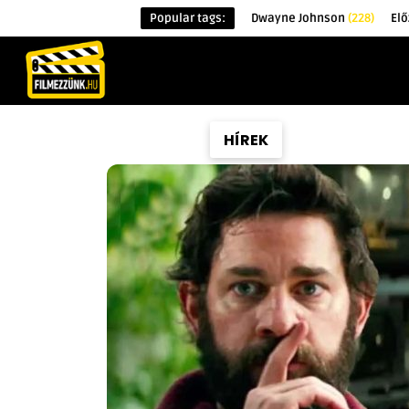
Popular tags:
Dwayne Johnson
(228)
El
KEZDŐOLDAL
HÍREK
ÉRDEKESSÉG