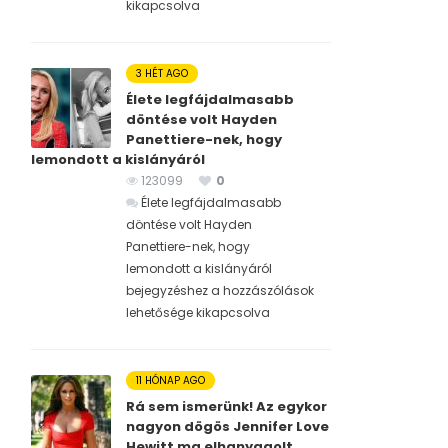
kikapcsolva
3 HÉT AGO
Élete legfájdalmasabb
döntése volt Hayden
Panettiere-nek, hogy
lemondott a kislányáról
123099
0
Élete legfájdalmasabb
döntése volt Hayden
Panettiere-nek, hogy
lemondott a kislányáról
bejegyzéshez
a hozzászólások
lehetősége kikapcsolva
11 HÓNAP AGO
Rá sem ismerünk! Az egykor
nagyon dögös Jennifer Love
Hewitt ma elhanyagolt