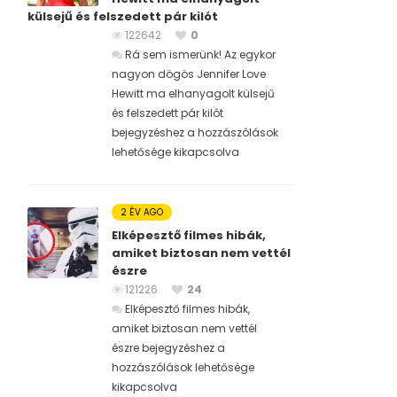
külsejű és felszedett pár kilót
122642
0
Rá sem ismerünk! Az egykor
nagyon dögös Jennifer Love
Hewitt ma elhanyagolt külsejű
és felszedett pár kilót
bejegyzéshez
a hozzászólások
lehetősége kikapcsolva
2 ÉV AGO
Elképesztő filmes hibák,
amiket biztosan nem vettél
észre
121226
24
Elképesztő filmes hibák,
amiket biztosan nem vettél
észre bejegyzéshez
a
hozzászólások lehetősége
kikapcsolva