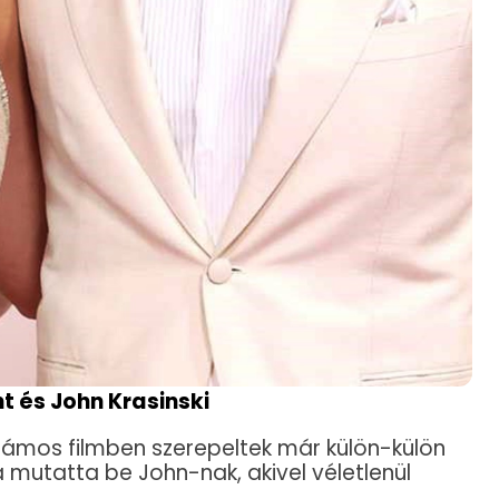
nt és John Krasinski
számos filmben szerepeltek már külön-külön
a mutatta be John-nak, akivel véletlenül