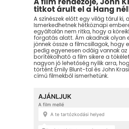
A film rendezője, John 
titkot árult el a Hang nél
A színészek előtt egy világ tárul ki
Ismerkedhetnek hétköznapi embere
egyáltalán nem ritka, hogy a köreik
forgatás alatt. Ám akadnak olyan e
jönnek össze a filmcsillagok, hogy 
pedig egyenesen odáig vannak az i
borítékolható a film sikere a tökélet
nagyon jó lehetőség nyílik arra, hog
történt Emily Blunt-tal és John Kras
című filmekből ismerhetünk.