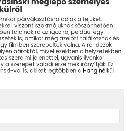
Krasinski meglepő személyes
külről
, amikor párválasztásra adják a fejüket.
kkel, viszont szakmájuknak köszönhetően
ben találnak rá az igazira, például egy
setek is, amikor még azelőtt találkoznak és
egy filmben szerepeltek volna. A rendezők
lyen pároktól, mivel ezekben a helyzetekben
es szerelmi jelenettel, ugyanis ilyenkor
y a szerepet valódi érzelmek irányítják. Ez
inski-val is, akiket legtöbben a
Hang nélkül