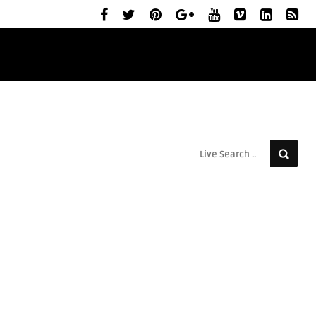
ELŐZETESEK
MOZIBEMUTATÓK
RÓLUNK