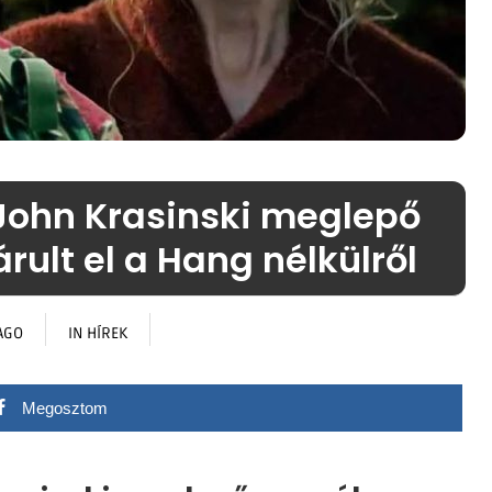
 John Krasinski meglepő
rult el a Hang nélkülről
AGO
IN
HÍREK
Megosztom