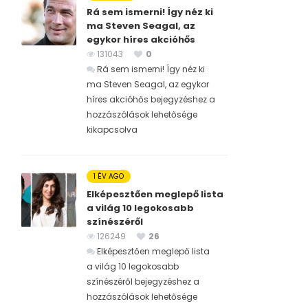
Rá sem ismerni! Így néz ki
ma Steven Seagal, az
egykor híres akcióhős
131043
0
Rá sem ismerni! Így néz ki
ma Steven Seagal, az egykor
híres akcióhős bejegyzéshez
a
hozzászólások lehetősége
kikapcsolva
1 ÉV AGO
Elképesztően meglepő lista
a világ 10 legokosabb
színészéről
126249
26
Elképesztően meglepő lista
a világ 10 legokosabb
színészéről bejegyzéshez
a
hozzászólások lehetősége