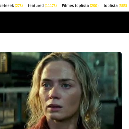
őzetesek
(278)
featured
(11173)
Filmes toplista
(250)
toplista
(365)
EK
KRITIKÁK
TOPLISTÁK
FILMAJÁNLÓ