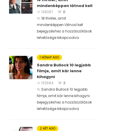
mindenképpen látnod kell
138397
0
18 thriller, amit
mindenképpen látnod kell
bejegyzéshez
a hozzászólások
lehetősége kikapcsolva
1 HÓNAP AGO
Sandra Bullock 10 legjobb
filmje, amit kár lenne
kihagyni
132664
2
Sandra Bullock 10 legjobb
filmje, amit kár lenne kihagyni
bejegyzéshez
a hozzászólások
lehetősége kikapcsolva
2 HÉT AGO