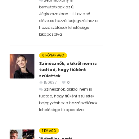
Bébi Motkány is
bemutatkozik az új
Jégkorszakban – itt az első
előzetes hozzá! bejegyzéshez
a
hozzászólások lehetősége
kikapcsolva
6 HÓNAP AGO
Színésznők, akikről nem is
tudtad, hogy fiúként
születtek
150637
0
Színésznők, akikről nem is
tudtad, hogy fiúként születtek
bejegyzéshez
a hozzászólások
lehetősége kikapcsolva
1 ÉV AGO
18 thriller, amit