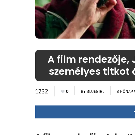
A film rendezője,
személyes titkot á
1232
0
BY
BLUEGIRL
8 HÓNAP 