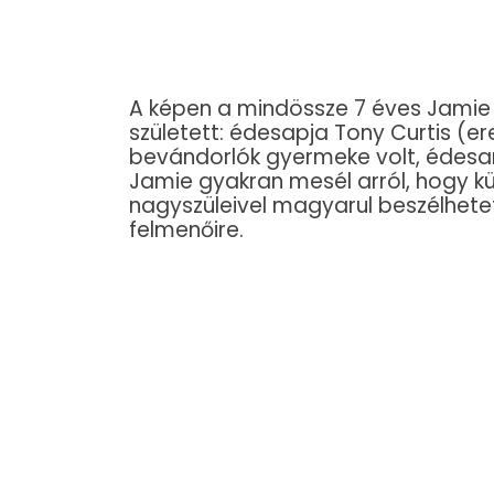
A képen a mindössze 7 éves Jamie L
született: édesapja Tony Curtis (
bevándorlók gyermeke volt, édesan
Jamie gyakran mesél arról, hogy k
nagyszüleivel magyarul beszélhete
felmenőire.