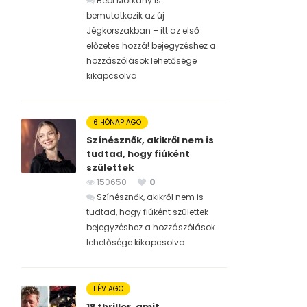
Bébi Motkány is
bemutatkozik az új
Jégkorszakban – itt az első
előzetes hozzá! bejegyzéshez
a
hozzászólások lehetősége
kikapcsolva
6 HÓNAP AGO
Színésznők, akikről nem is
tudtad, hogy fiúként
születtek
150650
0
Színésznők, akikről nem is
tudtad, hogy fiúként születtek
bejegyzéshez
a hozzászólások
lehetősége kikapcsolva
1 ÉV AGO
18 thriller, amit