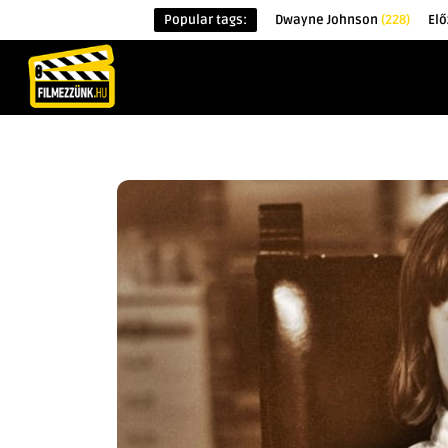
Popular tags:
Dwayne Johnson
(228)
El
KEZDŐOLDAL
HÍREK
ÉRDEKESSÉG