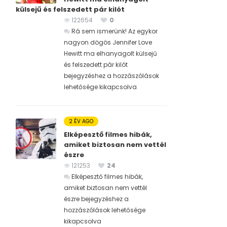
külsejű és felszedett pár kilót
122654
0
Rá sem ismerünk! Az egykor
nagyon dögös Jennifer Love
Hewitt ma elhanyagolt külsejű
és felszedett pár kilót
bejegyzéshez
a hozzászólások
lehetősége kikapcsolva
2 ÉV AGO
Elképesztő filmes hibák,
amiket biztosan nem vettél
észre
121253
24
Elképesztő filmes hibák,
amiket biztosan nem vettél
észre bejegyzéshez
a
hozzászólások lehetősége
kikapcsolva