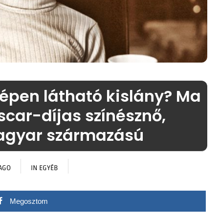
képen látható kislány? Ma
scar-díjas színésznő,
agyar származású
AGO
IN
EGYÉB
Megosztom