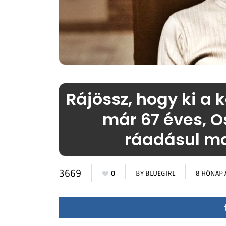
Rájössz, hogy ki a 
már 67 éves, O
ráadásul m
3669
0
BY
BLUEGIRL
8 HÓNAP 