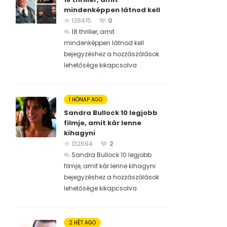
mindenképpen látnod kell
138415
0
18 thriller, amit
mindenképpen látnod kell
bejegyzéshez
a hozzászólások
lehetősége kikapcsolva
1 HÓNAP AGO
Sandra Bullock 10 legjobb
filmje, amit kár lenne
kihagyni
132694
2
Sandra Bullock 10 legjobb
filmje, amit kár lenne kihagyni
bejegyzéshez
a hozzászólások
lehetősége kikapcsolva
2 HÉT AGO