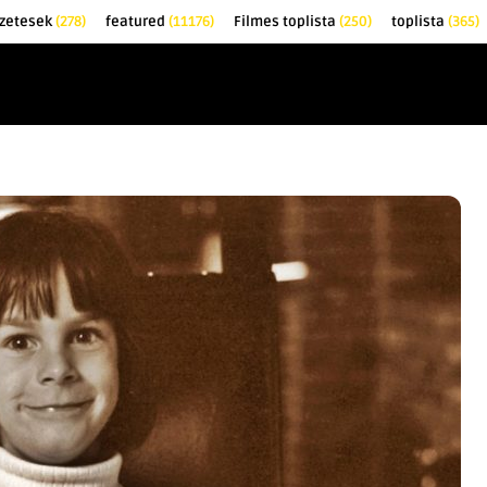
őzetesek
(278)
featured
(11176)
Filmes toplista
(250)
toplista
(365)
EK
KRITIKÁK
TOPLISTÁK
FILMAJÁNLÓ