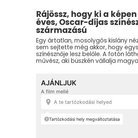
Rájössz, hogy ki a képen
éves, Oscar-díjas színé
származású
Egy ártatlan, mosolygós kislány néz
sem sejtette még akkor, hogy egys
színésznője lesz belőle. A fotón l
művész, aki büszkén vállalja magyar