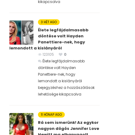
kikapcsolva
3 HÉT AGO
Élete legfájdalmasabb
döntése volt Hayden
Panettiere-nek, hogy
lemondott a kislányáról
123105
0
Élete legfájdalmasabb
döntése volt Hayden
Panettiere-nek, hogy
lemondott a kislányáról
bejegyzéshez
a hozzászólások
lehetősége kikapcsolva
11 HÓNAP AGO
Rá sem ismerünk! Az egykor
nagyon dögös Jennifer Love
Hewitt ma elhanyagolt