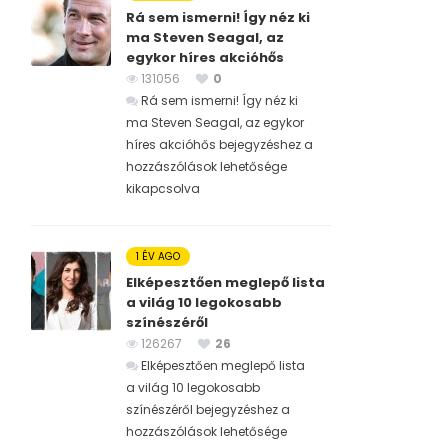
Rá sem ismerni! Így néz ki
ma Steven Seagal, az
egykor híres akcióhős
131056
0
Rá sem ismerni! Így néz ki
ma Steven Seagal, az egykor
híres akcióhős bejegyzéshez
a
hozzászólások lehetősége
kikapcsolva
1 ÉV AGO
Elképesztően meglepő lista
a világ 10 legokosabb
színészéről
126267
26
Elképesztően meglepő lista
a világ 10 legokosabb
színészéről bejegyzéshez
a
hozzászólások lehetősége