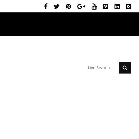
ELŐZETESEK
MOZIBEMUTATÓK
RÓLUNK