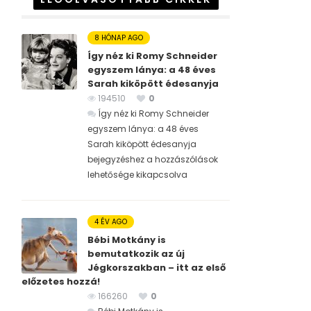
8 HÓNAP AGO
Így néz ki Romy Schneider
egyszem lánya: a 48 éves
Sarah kiköpött édesanyja
194510
0
Így néz ki Romy Schneider
egyszem lánya: a 48 éves
Sarah kiköpött édesanyja
bejegyzéshez
a hozzászólások
lehetősége kikapcsolva
4 ÉV AGO
Bébi Motkány is
bemutatkozik az új
Jégkorszakban – itt az első
előzetes hozzá!
166260
0