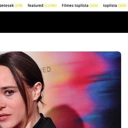
zetesek
(278)
featured
(11194)
Filmes toplista
(250)
toplista
(365)
EK
KRITIKÁK
TOPLISTÁK
FILMAJÁNLÓ