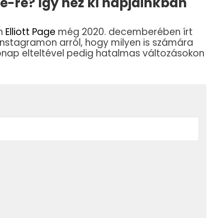
e-re? Így néz ki napjainkban
én
Elliott Page
még 2020. decemberében írt
Instagramon arról, hogy milyen is számára
hónap elteltével pedig hatalmas változásokon