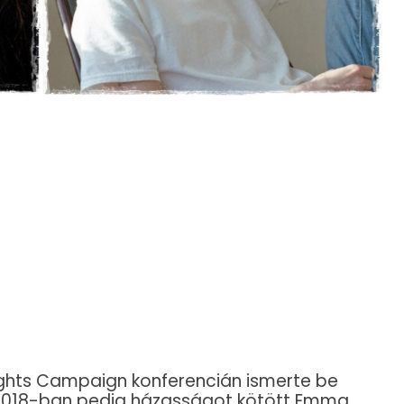
hts Campaign konferencián ismerte be
 2018-ban pedig házasságot kötött Emma