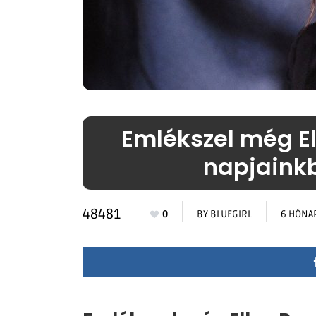
Emlékszel még El
napjainkb
48481
0
BY
BLUEGIRL
6 HÓNA