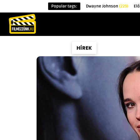
Popular tags:
Dwayne Johnson
(229)
Elő
KEZDŐOLDAL
HÍREK
ÉRDEKESSÉG