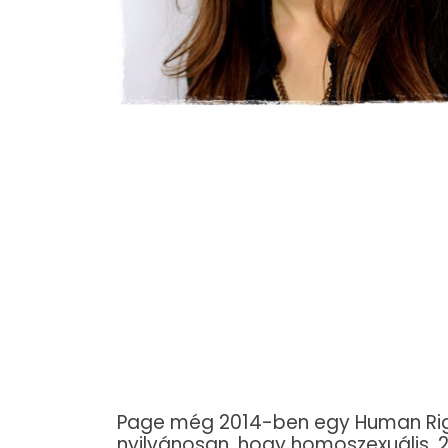
Page még 2014-ben egy Human Rig
nyilvánosan, hogy homoszexuális,