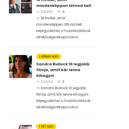
mindenképpen látnod kell
138386
0
18 thriller, amit
mindenképpen látnod kell
bejegyzéshez
a hozzászólások
lehetősége kikapcsolva
1 HÓNAP AGO
Sandra Bullock 10 legjobb
filmje, amit kár lenne
kihagyni
132658
2
Sandra Bullock 10 legjobb
filmje, amit kár lenne kihagyni
bejegyzéshez
a hozzászólások
lehetősége kikapcsolva
1 HÉT AGO