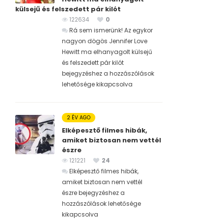
külsejű és felszedett pár kilót
122634
0
Rá sem ismerünk! Az egykor
nagyon dögös Jennifer Love
Hewitt ma elhanyagolt külsejű
és felszedett pár kilót
bejegyzéshez
a hozzászólások
lehetősége kikapcsolva
2 ÉV AGO
Elképesztő filmes hibák,
amiket biztosan nem vettél
észre
121221
24
Elképesztő filmes hibák,
amiket biztosan nem vettél
észre bejegyzéshez
a
hozzászólások lehetősége
kikapcsolva