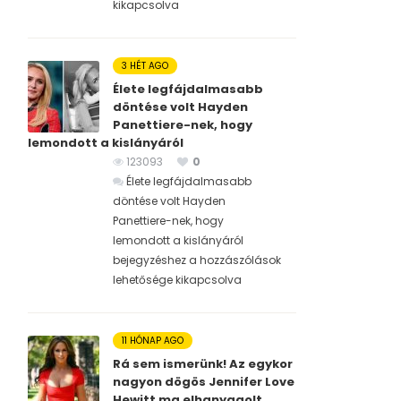
kikapcsolva
3 HÉT AGO
Élete legfájdalmasabb
döntése volt Hayden
Panettiere-nek, hogy
lemondott a kislányáról
123093
0
Élete legfájdalmasabb
döntése volt Hayden
Panettiere-nek, hogy
lemondott a kislányáról
bejegyzéshez
a hozzászólások
lehetősége kikapcsolva
11 HÓNAP AGO
Rá sem ismerünk! Az egykor
nagyon dögös Jennifer Love
Hewitt ma elhanyagolt