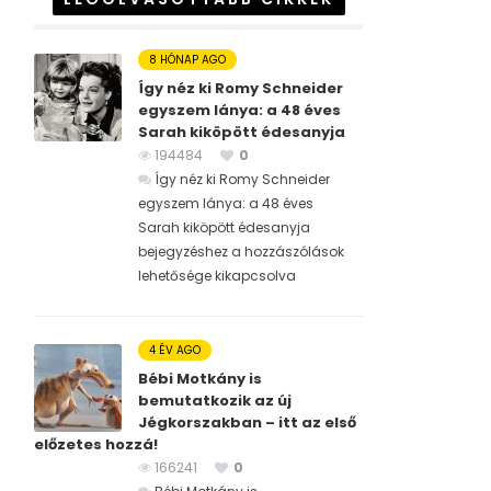
8 HÓNAP AGO
Így néz ki Romy Schneider
egyszem lánya: a 48 éves
Sarah kiköpött édesanyja
194484
0
Így néz ki Romy Schneider
egyszem lánya: a 48 éves
Sarah kiköpött édesanyja
bejegyzéshez
a hozzászólások
lehetősége kikapcsolva
4 ÉV AGO
Bébi Motkány is
bemutatkozik az új
Jégkorszakban – itt az első
előzetes hozzá!
166241
0