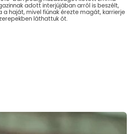
zinnak adott interjújában arról is beszélt,
a haját, mivel fiúnak érezte magát, karrierje
zerepekben láthattuk őt.