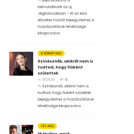
Bébi Motkány is
bemutatkozik az új
Jégkorszakban – itt az első
előzetes hozzá! bejegyzéshez
a
hozzászólások lehetősége
kikapcsolva
6 HÓNAP AGO
Színésznők, akikről nem is
tudtad, hogy fiúként
születtek
150630
0
Színésznők, akikről nem is
tudtad, hogy fiúként születtek
bejegyzéshez
a hozzászólások
lehetősége kikapcsolva
1 ÉV AGO
18 thriller, amit