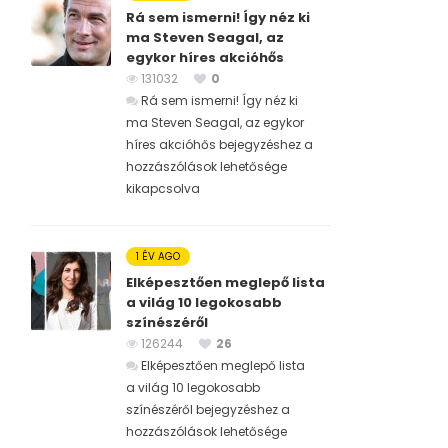
Rá sem ismerni! Így néz ki
ma Steven Seagal, az
egykor híres akcióhős
131032
0
Rá sem ismerni! Így néz ki
ma Steven Seagal, az egykor
híres akcióhős bejegyzéshez
a
hozzászólások lehetősége
kikapcsolva
1 ÉV AGO
Elképesztően meglepő lista
a világ 10 legokosabb
színészéről
126244
26
Elképesztően meglepő lista
a világ 10 legokosabb
színészéről bejegyzéshez
a
hozzászólások lehetősége