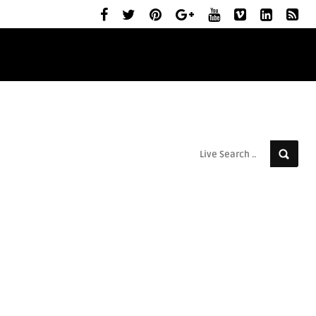
ELŐZETESEK
MOZIBEMUTATÓK
RÓLUNK