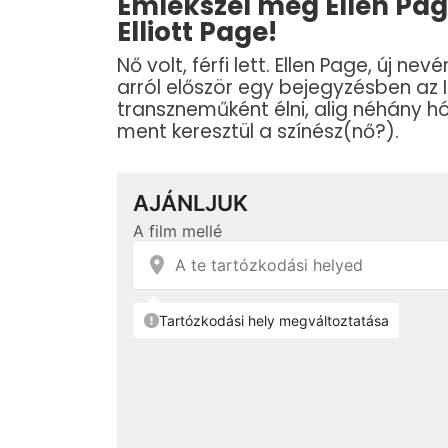
Emlékszel még Ellen Pag
Elliott Page!
Nő volt, férfi lett. Ellen Page, új nev
arról először egy bejegyzésben az 
transzneműként élni, alig néhány 
ment keresztül a színész(nő?).