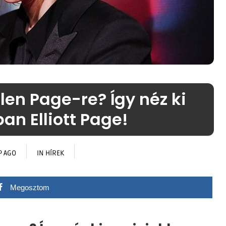
len Page-re? Így néz ki
an Elliott Page!
P AGO
IN
HÍREK
Megosztom