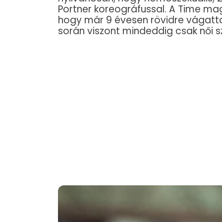
Portner koreográfussal. A Time maga
hogy már 9 évesen rövidre vágatta 
során viszont mindeddig csak női s