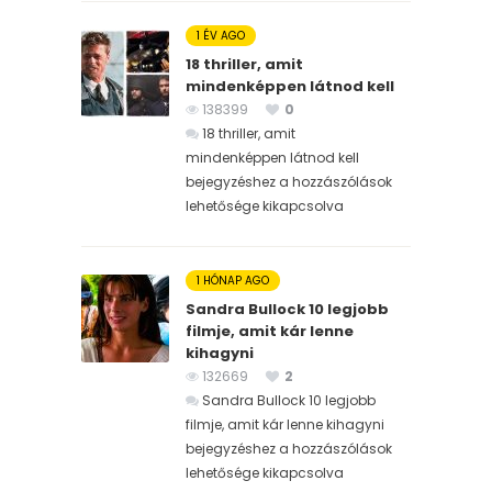
1 ÉV AGO
18 thriller, amit
mindenképpen látnod kell
138399
0
18 thriller, amit
mindenképpen látnod kell
bejegyzéshez
a hozzászólások
lehetősége kikapcsolva
1 HÓNAP AGO
Sandra Bullock 10 legjobb
filmje, amit kár lenne
kihagyni
132669
2
Sandra Bullock 10 legjobb
filmje, amit kár lenne kihagyni
bejegyzéshez
a hozzászólások
lehetősége kikapcsolva