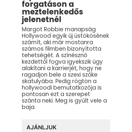
forgatáson a
meztelenkedős
jelenetnél
Margot Robbie manapság
Hollywood egyik új üstökösének
számít, aki már mostanra
számos filmben bizonyította
tehetségét. A színésznő
kezdettől fogva igyekszik úgy
alakítani a karrierjét, hogy ne
ragadjon bele a szexi szőke
skatulyába. Pedig rögtön a
hollywoodi bemutatkozója is
pontosan ezt a szerepet
szánta neki. Meg is gyűlt vele a
baja.