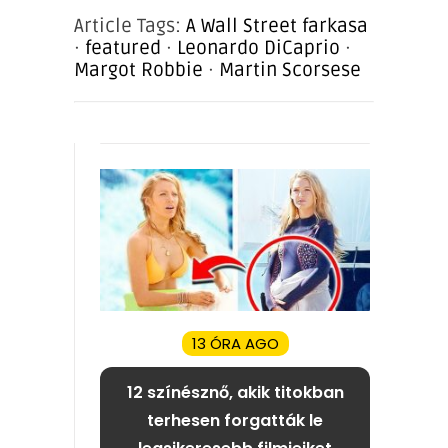
Article Tags:
A Wall Street farkasa
·
featured
·
Leonardo DiCaprio
·
Margot Robbie
·
Martin Scorsese
13 ÓRA AGO
12 színésznő, akik titokban
terhesen forgatták le