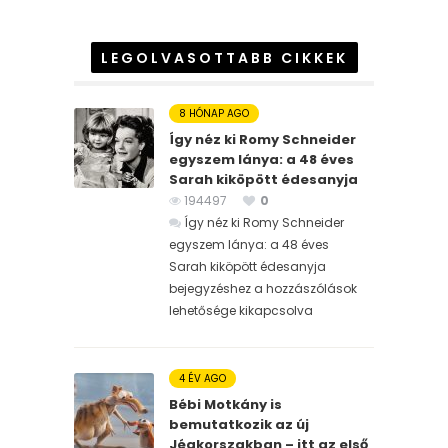
LEGOLVASOTTABB CIKKEK
8 HÓNAP AGO
Így néz ki Romy Schneider
egyszem lánya: a 48 éves
Sarah kiköpött édesanyja
194497
0
Így néz ki Romy Schneider
egyszem lánya: a 48 éves
Sarah kiköpött édesanyja
bejegyzéshez
a hozzászólások
lehetősége kikapcsolva
4 ÉV AGO
Bébi Motkány is
bemutatkozik az új
Jégkorszakban – itt az első