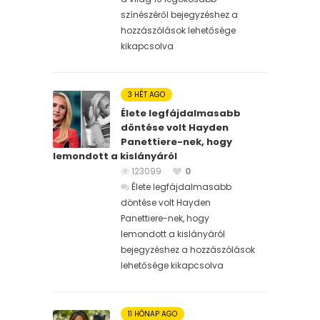
színészéről bejegyzéshez
a
hozzászólások lehetősége
kikapcsolva
3 HÉT AGO
Élete legfájdalmasabb
döntése volt Hayden
Panettiere-nek, hogy
lemondott a kislányáról
123099
0
Élete legfájdalmasabb
döntése volt Hayden
Panettiere-nek, hogy
lemondott a kislányáról
bejegyzéshez
a hozzászólások
lehetősége kikapcsolva
11 HÓNAP AGO