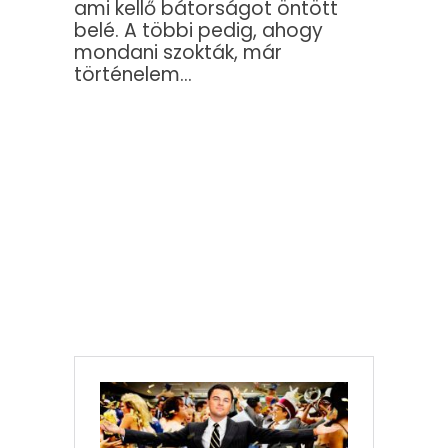
ami kellő bátorságot öntött
belé. A többi pedig, ahogy
mondani szokták, már
történelem…