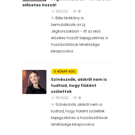
előzetes hozzá!
166253
0
Bébi Motkány is
bemutatkozik az új
Jégkorszakban – itt az első
előzetes hozzá! bejegyzéshez
a
hozzászólások lehetősége
kikapcsolva
6 HÓNAP AGO
Színésznők, akikről nem is
tudtad, hogy fiúként
születtek
150638
0
Színésznők, akikről nem is
tudtad, hogy fiúként születtek
bejegyzéshez
a hozzászólások
lehetősége kikapcsolva