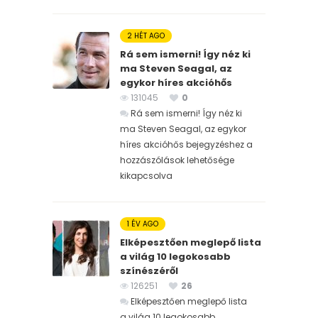
2 HÉT AGO
Rá sem ismerni! Így néz ki
ma Steven Seagal, az
egykor híres akcióhős
131045
0
Rá sem ismerni! Így néz ki
ma Steven Seagal, az egykor
híres akcióhős bejegyzéshez
a
hozzászólások lehetősége
kikapcsolva
1 ÉV AGO
Elképesztően meglepő lista
a világ 10 legokosabb
színészéről
126251
26
Elképesztően meglepő lista
a világ 10 legokosabb