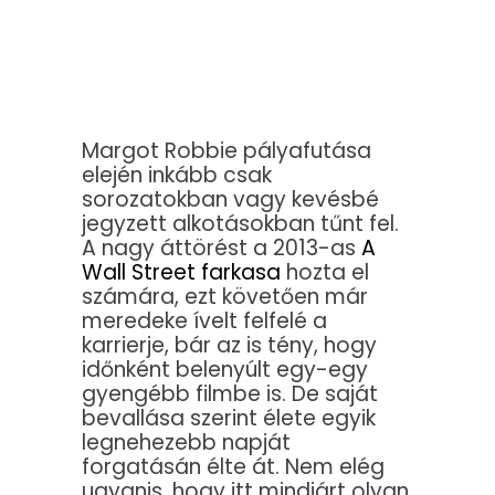
Margot Robbie pályafutása
elején inkább csak
sorozatokban vagy kevésbé
jegyzett alkotásokban tűnt fel.
A nagy áttörést a 2013-as
A
Wall Street farkasa
hozta el
számára, ezt követően már
meredeke ívelt felfelé a
karrierje, bár az is tény, hogy
időnként belenyúlt egy-egy
gyengébb filmbe is. De saját
bevallása szerint élete egyik
legnehezebb napját
forgatásán élte át. Nem elég
ugyanis, hogy itt mindjárt olyan