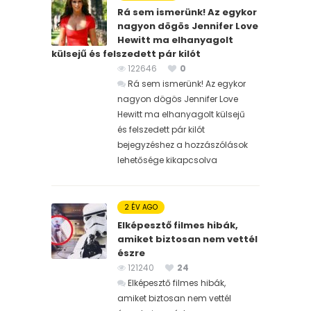
Rá sem ismerünk! Az egykor
nagyon dögös Jennifer Love
Hewitt ma elhanyagolt
külsejű és felszedett pár kilót
122646
0
Rá sem ismerünk! Az egykor
nagyon dögös Jennifer Love
Hewitt ma elhanyagolt külsejű
és felszedett pár kilót
bejegyzéshez
a hozzászólások
lehetősége kikapcsolva
2 ÉV AGO
Elképesztő filmes hibák,
amiket biztosan nem vettél
észre
121240
24
Elképesztő filmes hibák,
amiket biztosan nem vettél