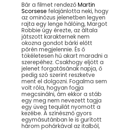
Bár a filmet rendező
Martin
Scorsese
felajánlotta neki, hogy
az ominózus jelenetben legyen
rajta egy lenge hálóing, Margot
Robbie úgy érezte, az általa
játszott karakternek nem
okozna gondot bárki előtt
pőrén megjelennie. És ő
tökéletesen hű akart maradni a
szerepéhez. Csakhogy eljött a
jelenet forgatásának napja, ő
pedig szó szerint reszketve
ment el dolgozni. Fogalma sem
volt róla, hogyan fogja
megcsinálni, ám ekkor a stáb
egy meg nem nevezett tagja
egy üveg tequilát nyomott a
kezébe. A színésznő gyors
egymásutánban le is gurított
három pohárkával az italból,