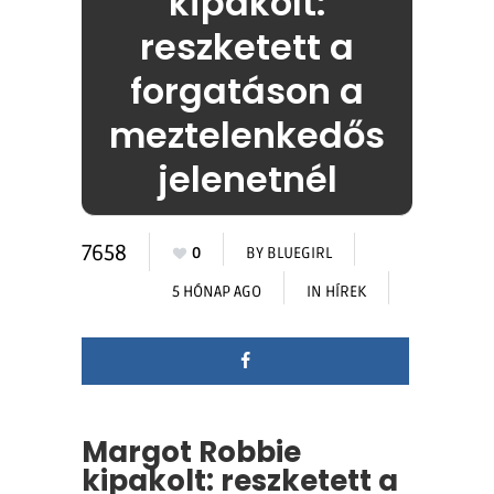
kipakolt:
reszketett a
forgatáson a
meztelenkedős
jelenetnél
7658
0
BY
BLUEGIRL
5 HÓNAP AGO
IN
HÍREK
Margot Robbie
kipakolt: reszketett a