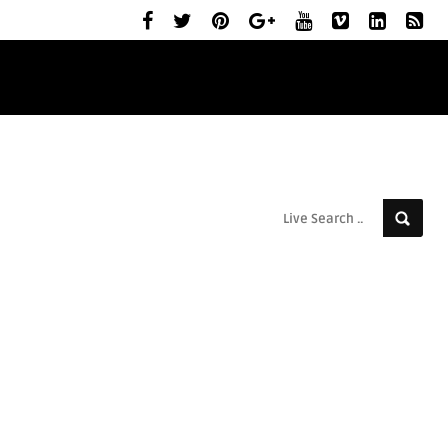
ELŐZETESEK
MOZIBEMUTATÓK
RÓLUNK