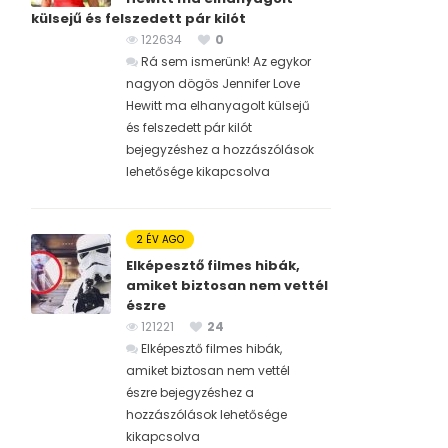
külsejű és felszedett pár kilót
122634
0
Rá sem ismerünk! Az egykor
nagyon dögös Jennifer Love
Hewitt ma elhanyagolt külsejű
és felszedett pár kilót
bejegyzéshez
a hozzászólások
lehetősége kikapcsolva
2 ÉV AGO
Elképesztő filmes hibák,
amiket biztosan nem vettél
észre
121221
24
Elképesztő filmes hibák,
amiket biztosan nem vettél
észre bejegyzéshez
a
hozzászólások lehetősége
kikapcsolva