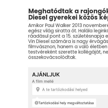
Meghatódtak a rajongók:
Diesel gyerekei közös ké
Amikor Paul Walker 2013 novemberéb
egész világ siratta őt. Halála leg
ráadásul pont a 15. születésnapja 
Vin Diesel számára is nagy érvágás
filmvásznon, hanem a való életben 
testvéreként szerette kollégáját,
összekovácsolódtak.