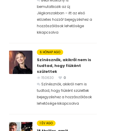
Bébi Motkány is
bemutatkozik az új
Jégkorszakban – itt az első
előzetes hozzá! bejegyzéshez
a
hozzászólások lehetősége
kikapcsolva
6 HÓNAP AGO
Színésznők, akikről nem is
tudtad, hogy fiúként
születtek
150630
0
Színésznők, akikről nem is
tudtad, hogy fiúként születtek
bejegyzéshez
a hozzászólások
lehetősége kikapcsolva
1 ÉV AGO
18 thriller, amit