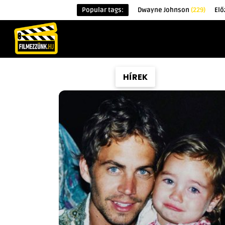
Popular tags:
Dwayne Johnson
(229)
Elő
KEZDŐOLDAL
HÍREK
ÉRDEKESSÉG