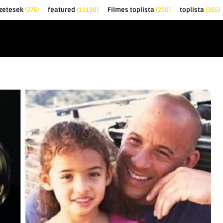
zetesek
(278)
featured
(11190)
Filmes toplista
(250)
toplista
(365)
EK
KRITIKÁK
TOPLISTÁK
FILMAJÁNLÓ