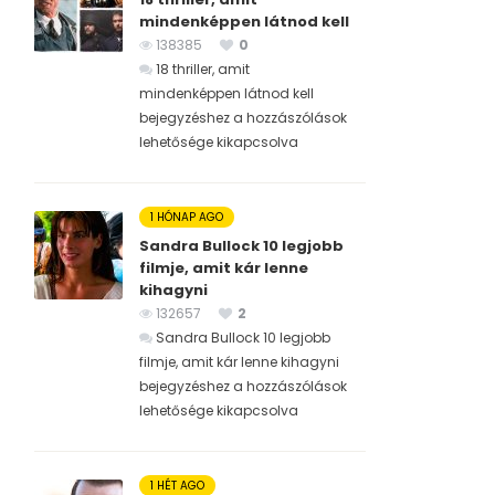
mindenképpen látnod kell
138385
0
18 thriller, amit
mindenképpen látnod kell
bejegyzéshez
a hozzászólások
lehetősége kikapcsolva
1 HÓNAP AGO
Sandra Bullock 10 legjobb
filmje, amit kár lenne
kihagyni
132657
2
Sandra Bullock 10 legjobb
filmje, amit kár lenne kihagyni
bejegyzéshez
a hozzászólások
lehetősége kikapcsolva
1 HÉT AGO