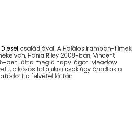
 Diesel
családjával. A Halálos Iramban-filmek
ke van, Hania Riley 2008-ban, Vincent
2015-ben látta meg a napvilágot. Meadow
zett, a közös fotójukra csak úgy áradtak a
tódott a felvétel láttán.