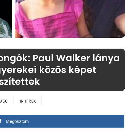
ongók: Paul Walker lánya
gyerekei közös képet
szítettek
 AGO
IN
HÍREK
Megosztom