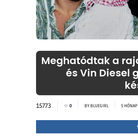
Meghatódtak a raj
és Vin Diesel 
ké
15773
0
BY
BLUEGIRL
5 HÓNAP