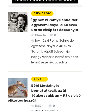
8 HÓNAP AGO
Így néz ki Romy Schneider
egyszem lánya: a 48 éves
Sarah kiköpött édesanyja
194484
0
Így néz ki Romy Schneider
egyszem lánya: a 48 éves
Sarah kiköpött édesanyja
bejegyzéshez
a hozzászólások
lehetősége kikapcsolva
4 ÉV AGO
Bébi Motkány is
bemutatkozik az új
Jégkorszakban – itt az első
előzetes hozzá!
166241
0