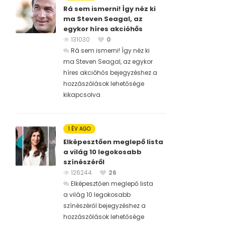
Rá sem ismerni! Így néz ki
ma Steven Seagal, az
egykor híres akcióhős
131030
0
Rá sem ismerni! Így néz ki
ma Steven Seagal, az egykor
híres akcióhős bejegyzéshez
a
hozzászólások lehetősége
kikapcsolva
1 ÉV AGO
Elképesztően meglepő lista
a világ 10 legokosabb
színészéről
126244
26
Elképesztően meglepő lista
a világ 10 legokosabb
színészéről bejegyzéshez
a
hozzászólások lehetősége