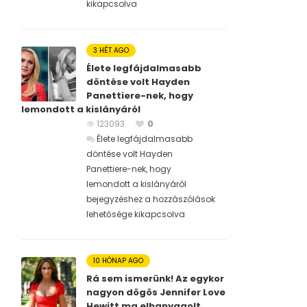
kikapcsolva
3 HÉT AGO
Élete legfájdalmasabb
döntése volt Hayden
Panettiere-nek, hogy
lemondott a kislányáról
123093
0
Élete legfájdalmasabb
döntése volt Hayden
Panettiere-nek, hogy
lemondott a kislányáról
bejegyzéshez
a hozzászólások
lehetősége kikapcsolva
10 HÓNAP AGO
Rá sem ismerünk! Az egykor
nagyon dögös Jennifer Love
Hewitt ma elhanyagolt