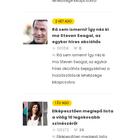
lehetősége kikapcsolva
2 HÉT AGO
Rá sem ismerni! Így néz ki
ma Steven Seagal, az
egykor híres akcióhős
131058
0
Rá sem ismerni! Így néz ki
ma Steven Seagal, az egykor
híres akcióhős bejegyzéshez
a
hozzászólások lehetősége
kikapcsolva
1 ÉV AGO
Elképesztően meglepő lista
a világ 10 legokosabb
színészéről
126272
26
Elképesztően meglepő lista