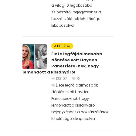
a világ 10 legokosabb
színészéről bejegyzéshez
a
hozzászólások lehetősége
kikapcsolva
3 HÉT AGO
Élete legfájdalmasabb
döntése volt Hayden
Panettiere-nek, hogy
lemondott a kislányáról
123107
0
Élete legfájdalmasabb
döntése volt Hayden
Panettiere-nek, hogy
lemondott a kislányáról
bejegyzéshez
a hozzászólások
lehetősége kikapcsolva