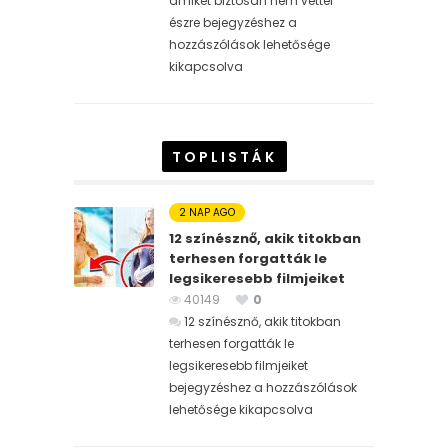
amiket biztosan nem vettél
észre bejegyzéshez
a
hozzászólások lehetősége
kikapcsolva
TOPLISTÁK
2 NAP AGO
12 színésznő, akik titokban
terhesen forgatták le
legsikeresebb filmjeiket
40149
0
12 színésznő, akik titokban
terhesen forgatták le
legsikeresebb filmjeiket
bejegyzéshez
a hozzászólások
lehetősége kikapcsolva