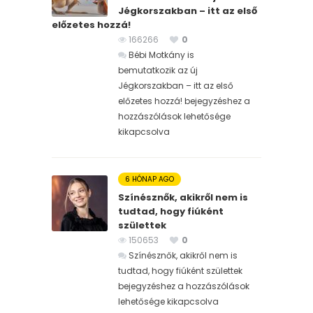
Jégkorszakban – itt az első
előzetes hozzá!
166266
0
Bébi Motkány is
bemutatkozik az új
Jégkorszakban – itt az első
előzetes hozzá! bejegyzéshez
a
hozzászólások lehetősége
kikapcsolva
6 HÓNAP AGO
Színésznők, akikről nem is
tudtad, hogy fiúként
születtek
150653
0
Színésznők, akikről nem is
tudtad, hogy fiúként születtek
bejegyzéshez
a hozzászólások
lehetősége kikapcsolva