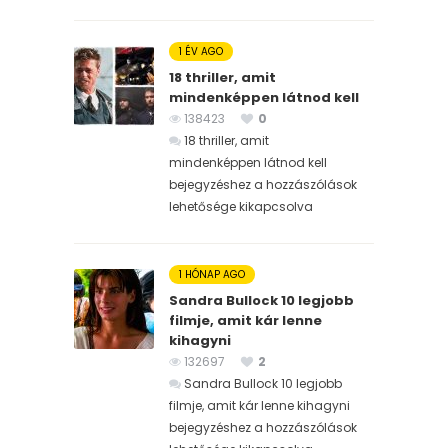
1 ÉV AGO
18 thriller, amit
mindenképpen látnod kell
138423
0
18 thriller, amit
mindenképpen látnod kell
bejegyzéshez
a hozzászólások
lehetősége kikapcsolva
1 HÓNAP AGO
Sandra Bullock 10 legjobb
filmje, amit kár lenne
kihagyni
132697
2
Sandra Bullock 10 legjobb
filmje, amit kár lenne kihagyni
bejegyzéshez
a hozzászólások