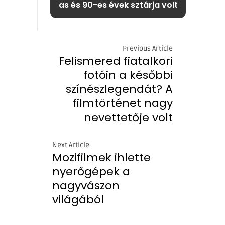
as és 90-es évek sztárja volt
Previous Article
Felismered fiatalkori
fotóin a későbbi
színészlegendát? A
filmtörténet nagy
nevettetője volt
Next Article
Mozifilmek ihlette
nyerőgépek a
nagyvászon
világából