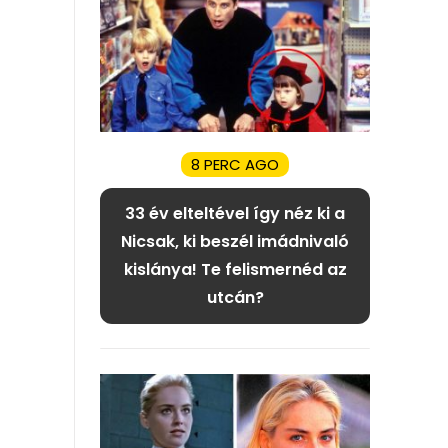
8 PERC AGO
33 év elteltével így néz ki a
Nicsak, ki beszél imádnivaló
kislánya! Te felismernéd az
utcán?