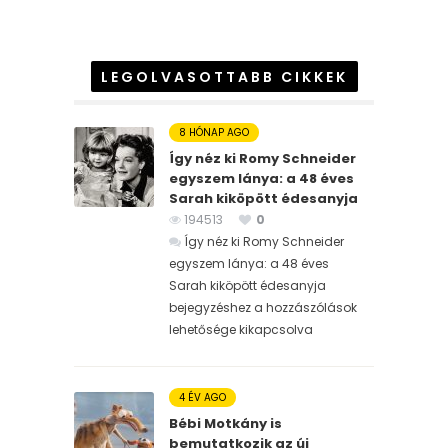
LEGOLVASOTTABB CIKKEK
8 HÓNAP AGO
Így néz ki Romy Schneider
egyszem lánya: a 48 éves
Sarah kiköpött édesanyja
194513
0
Így néz ki Romy Schneider
egyszem lánya: a 48 éves
Sarah kiköpött édesanyja
bejegyzéshez
a hozzászólások
lehetősége kikapcsolva
4 ÉV AGO
Bébi Motkány is
bemutatkozik az új