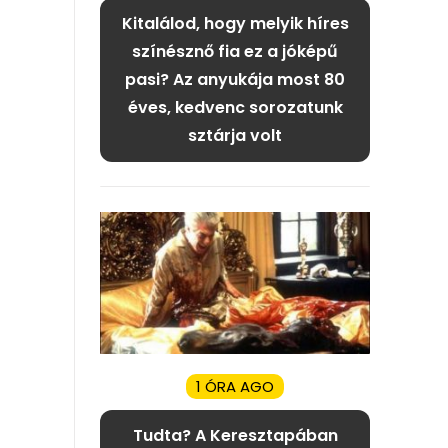
Kitalálod, hogy melyik híres
színésznő fia ez a jóképű
pasi? Az anyukája most 80
éves, kedvenc sorozatunk
sztárja volt
1 ÓRA AGO
Tudta? A Keresztapában