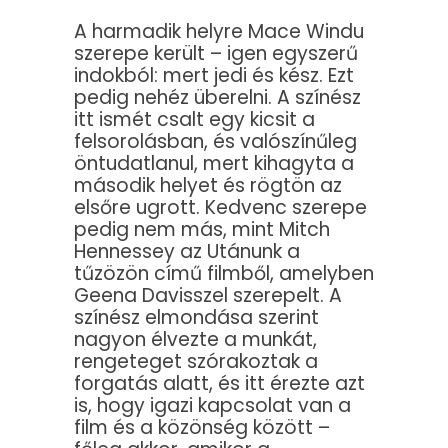
A harmadik helyre Mace Windu
szerepe került – igen egyszerű
indokból: mert jedi és kész. Ezt
pedig nehéz überelni. A színész
itt ismét csalt egy kicsit a
felsorolásban, és valószínűleg
öntudatlanul, mert kihagyta a
második helyet és rögtön az
elsőre ugrott. Kedvenc szerepe
pedig nem más, mint Mitch
Hennessey az Utánunk a
tűzözön című filmből, amelyben
Geena Davisszel szerepelt. A
színész elmondása szerint
nagyon élvezte a munkát,
rengeteget szórakoztak a
forgatás alatt, és itt érezte azt
is, hogy igazi kapcsolat van a
film és a közönség között –