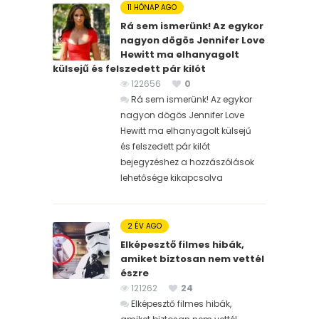
11 HÓNAP AGO
Rá sem ismerünk! Az egykor
nagyon dögös Jennifer Love
Hewitt ma elhanyagolt
külsejű és felszedett pár kilót
122656
0
Rá sem ismerünk! Az egykor
nagyon dögös Jennifer Love
Hewitt ma elhanyagolt külsejű
és felszedett pár kilót
bejegyzéshez
a hozzászólások
lehetősége kikapcsolva
2 ÉV AGO
Elképesztő filmes hibák,
amiket biztosan nem vettél
észre
121262
24
Elképesztő filmes hibák,