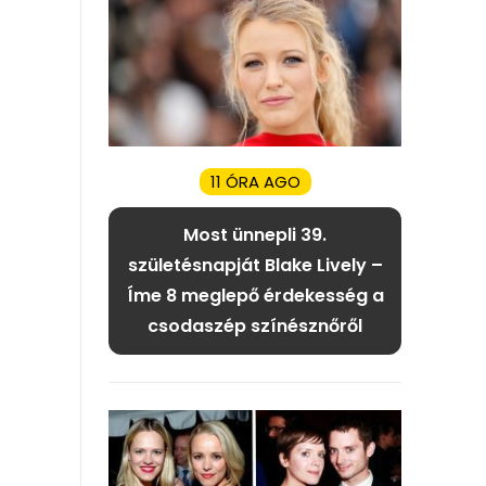
11 ÓRA AGO
Most ünnepli 39.
születésnapját Blake Lively –
Íme 8 meglepő érdekesség a
csodaszép színésznőről