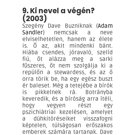
9. Ki nevel a végén?
(2003)
Szegény Dave Buzniknak (
Adam
Sandler
) nemcsak a neve
elviselhetetlen, hanem az élete
is. Ő az, akit mindenki bánt.
Hiába csendes, jóravaló, szelíd
fiú, őt alázza meg a sarki
fűszeres, őt nem szolgálja ki a
repülőn a stewardess, és az ő
orra törik be, ha egy egész buszt
ér baleset. Még a tetejébe a bírók
is pikkelnek rá. Botrányba
keveredik, és a bíróság arra ítéli,
hogy vegyen részt egy
pszichiátriai kezelésen, amelyet
a dühkitöréseiket visszafogni
képtelen, túlságosan erőszakos
emberek számára tartanak. Dave