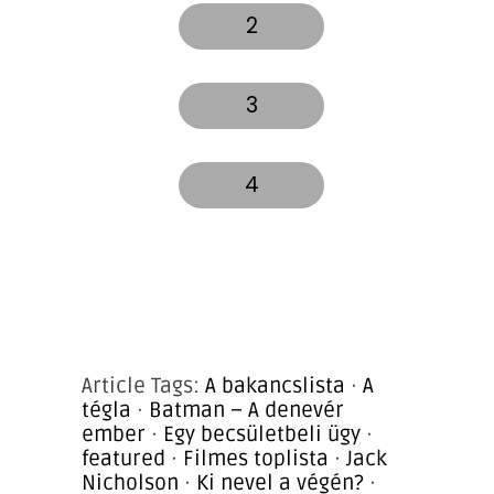
2
3
4
Article Tags:
A bakancslista
·
A
tégla
·
Batman – A denevér
ember
·
Egy becsületbeli ügy
·
featured
·
Filmes toplista
·
Jack
Nicholson
·
Ki nevel a végén?
·