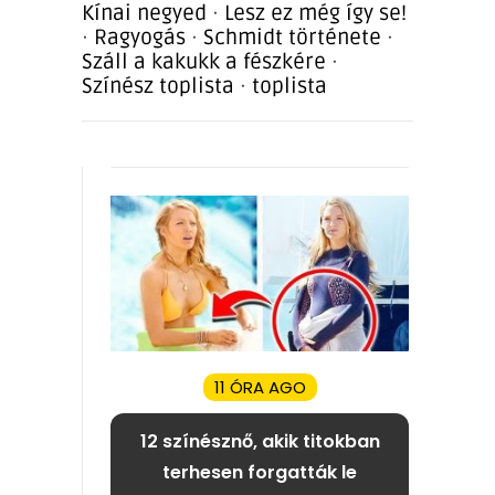
Kínai negyed
·
Lesz ez még így se!
·
Ragyogás
·
Schmidt története
·
Száll a kakukk a fészkére
·
Színész toplista
·
toplista
11 ÓRA AGO
12 színésznő, akik titokban
terhesen forgatták le