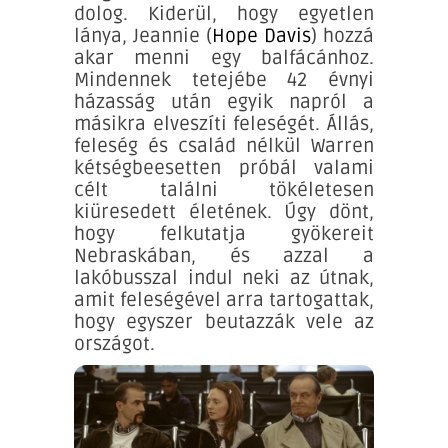
dolog. Kiderül, hogy egyetlen
lánya, Jeannie (
Hope Davis
) hozzá
akar menni egy balfácánhoz.
Mindennek tetejébe 42 évnyi
házasság után egyik napról a
másikra elveszíti feleségét. Állás,
feleség és család nélkül Warren
kétségbeesetten próbál valami
célt találni tökéletesen
kiüresedett életének. Úgy dönt,
hogy felkutatja gyökereit
Nebraskában, és azzal a
lakóbusszal indul neki az útnak,
amit feleségével arra tartogattak,
hogy egyszer beutazzák vele az
országot.