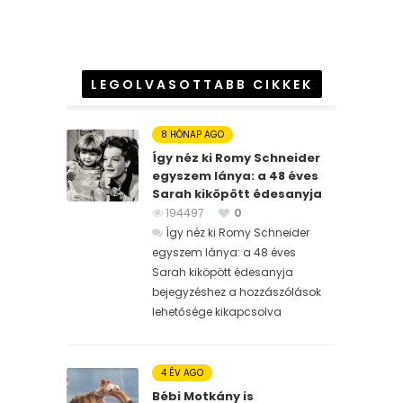
LEGOLVASOTTABB CIKKEK
8 HÓNAP AGO
Így néz ki Romy Schneider
egyszem lánya: a 48 éves
Sarah kiköpött édesanyja
194497
0
Így néz ki Romy Schneider
egyszem lánya: a 48 éves
Sarah kiköpött édesanyja
bejegyzéshez
a hozzászólások
lehetősége kikapcsolva
4 ÉV AGO
Bébi Motkány is