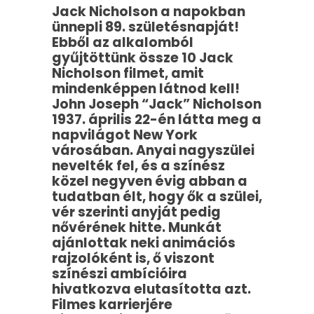
Jack Nicholson a napokban
ünnepli 89. születésnapját!
Ebből az alkalomból
gyűjtöttünk össze 10 Jack
Nicholson filmet, amit
mindenképpen látnod kell!
John Joseph “Jack” Nicholson
1937. április 22-én látta meg a
napvilágot New York
városában. Anyai nagyszülei
nevelték fel, és a színész
közel negyven évig abban a
tudatban élt, hogy ők a szülei,
vér szerinti anyját pedig
nővérének hitte. Munkát
ajánlottak neki animációs
rajzolóként is, ő viszont
színészi ambícióira
hivatkozva elutasította azt.
Filmes karrierjére