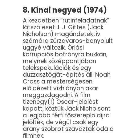
8. Kínai negyed (1974)
A kezdetben “rutinfeladatnak”
látszó eset J. J. Gittes (Jack
Nicholson) magándetektív
számára zűrzavaros-bonyolult
üggyé változik. Óriási
korrupciós botrányra bukkan,
melynek középpontjában
telekspekulációk és egy
duzzasztógát-építés áll. Noah
Cross a mesterségesen
előidézett vízhiányon akar
meggazdagodni. A film
tizenegy(!) Oscar-jelölést
kapott, köztük Jack Nicholsont
a legjobb férfi főszereplő díjra
jelölték, de végül csak egy
arany szobrot szavaztak oda a
filmnek.