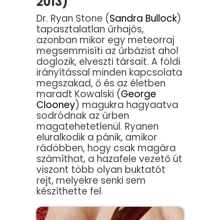
2013)
Dr. Ryan Stone (
Sandra Bullock
)
tapasztalatlan űrhajós,
azonban mikor egy meteorraj
megsemmisíti az űrbázist ahol
doglozik, elveszti társait. A földi
irányítással minden kapcsolata
megszakad, ő és az életben
maradt Kowalski (
George
Clooney
) magukra hagyaatva
sodródnak az űrben
magatehetetlenül. Ryanen
eluralkodik a pánik, amikor
rádöbben, hogy csak magára
számíthat, a hazafele vezető út
viszont több olyan buktatót
rejt, melyekre senki sem
készíthette fel.