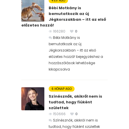
4 ÉV AGO
Bébi Motkány is
bemutatkozik az új
Jégkorszakban – itt az első
előzetes hozzá!
166280
0
Bébi Motkány is
bemutatkozik az új
Jégkorszakban – itt az első
előzetes hozzá! bejegyzéshez
a
hozzászólások lehetősége
kikapcsolva
6 HÓNAP AGO
Színésznők, akikről nem is
tudtad, hogy fiúként
születtek
150666
0
Színésznők, akikről nem is
tudtad, hogy fiúként születtek