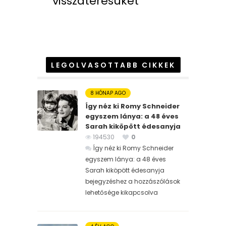
visszatérésüket
LEGOLVASOTTABB CIKKEK
8 HÓNAP AGO
Így néz ki Romy Schneider
egyszem lánya: a 48 éves
Sarah kiköpött édesanyja
194530
0
Így néz ki Romy Schneider
egyszem lánya: a 48 éves
Sarah kiköpött édesanyja
bejegyzéshez
a hozzászólások
lehetősége kikapcsolva