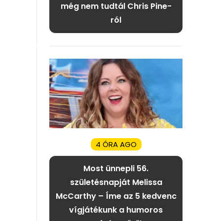
még nem tudtál Chris Pine-
ról
4 ÓRA AGO
Most ünnepli 56.
születésnapját Melissa
McCarthy – Íme az 5 kedvenc
vígjátékunk a humoros