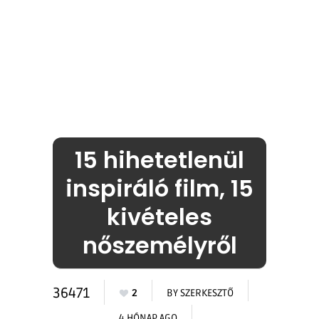
15 hihetetlenül
inspiráló film, 15
kivételes
nőszemélyről
36471
2
BY
SZERKESZTŐ
4 HÓNAP AGO