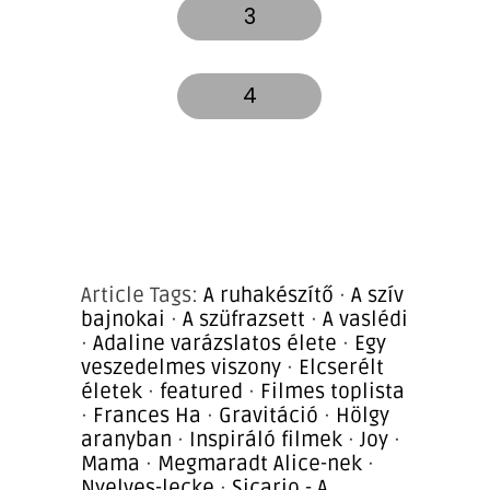
3
4
Article Tags:
A ruhakészítő
·
A szív
bajnokai
·
A szüfrazsett
·
A vaslédi
·
Adaline varázslatos élete
·
Egy
veszedelmes viszony
·
Elcserélt
életek
·
featured
·
Filmes toplista
·
Frances Ha
·
Gravitáció
·
Hölgy
aranyban
·
Inspiráló filmek
·
Joy
·
Mama
·
Megmaradt Alice-nek
·
Nyelves-lecke
·
Sicario - A