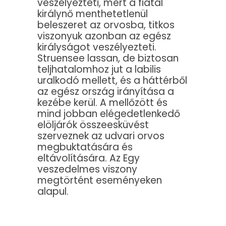
veszélyezteti, mert a fiatal
királynő menthetetlenül
beleszeret az orvosba, titkos
viszonyuk azonban az egész
királyságot veszélyezteti.
Struensee lassan, de biztosan
teljhatalomhoz jut a labilis
uralkodó mellett, és a háttérből
az egész ország irányítása a
kezébe kerül. A mellőzött és
mind jobban elégedetlenkedő
elöljárók összeesküvést
szerveznek az udvari orvos
megbuktatására és
eltávolítására. Az Egy
veszedelmes viszony
megtörtént eseményeken
alapul.