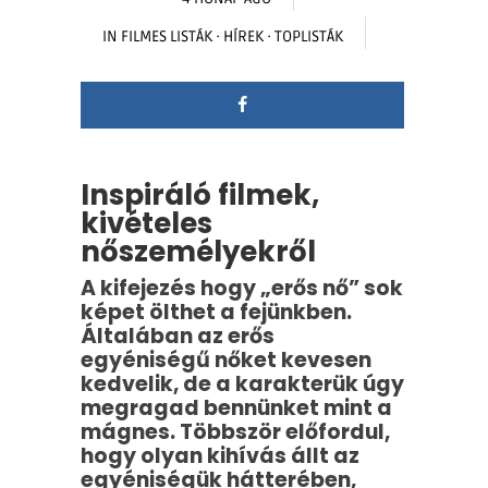
IN
FILMES LISTÁK
·
HÍREK
·
TOPLISTÁK
Inspiráló filmek,
kivételes
nőszemélyekről
A kifejezés hogy „erős nő” sok
képet ölthet a fejünkben.
Általában az erős
egyéniségű nőket kevesen
kedvelik, de a karakterük úgy
megragad bennünket mint a
mágnes. Többször előfordul,
hogy olyan kihívás állt az
egyéniségük hátterében,