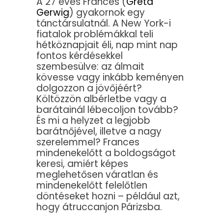
A 27 éves Frances (
Greta
Gerwig
) gyakornok egy
tánctársulatnál. A New York-i
fiatalok problémákkal teli
hétköznapjait éli, nap mint nap
fontos kérdésekkel
szembesülve: az álmait
kövesse vagy inkább keményen
dolgozzon a jövőjéért?
Költözzön albérletbe vagy a
barátainál lébecoljon tovább?
És mi a helyzet a legjobb
barátnőjével, illetve a nagy
szerelemmel? Frances
mindenekelőtt a boldogságot
keresi, amiért képes
meglehetősen váratlan és
mindenekelőtt felelőtlen
döntéseket hozni – például azt,
hogy átruccanjon Párizsba.