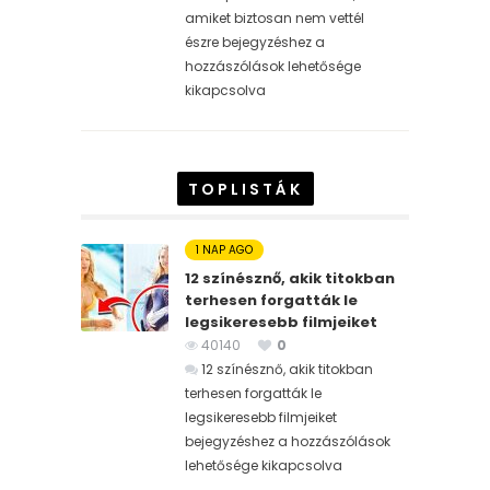
amiket biztosan nem vettél
észre bejegyzéshez
a
hozzászólások lehetősége
kikapcsolva
TOPLISTÁK
1 NAP AGO
12 színésznő, akik titokban
terhesen forgatták le
legsikeresebb filmjeiket
40140
0
12 színésznő, akik titokban
terhesen forgatták le
legsikeresebb filmjeiket
bejegyzéshez
a hozzászólások
lehetősége kikapcsolva