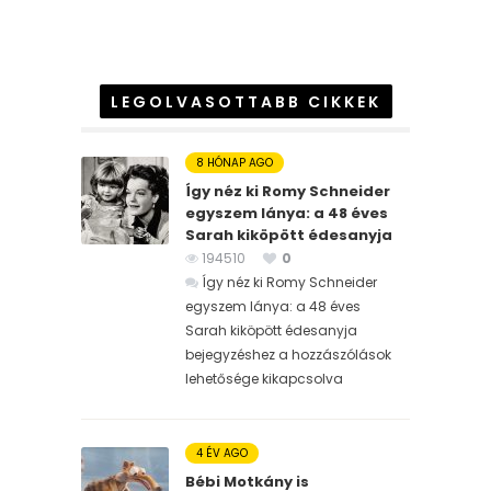
LEGOLVASOTTABB CIKKEK
8 HÓNAP AGO
Így néz ki Romy Schneider
egyszem lánya: a 48 éves
Sarah kiköpött édesanyja
194510
0
Így néz ki Romy Schneider
egyszem lánya: a 48 éves
Sarah kiköpött édesanyja
bejegyzéshez
a hozzászólások
lehetősége kikapcsolva
4 ÉV AGO
Bébi Motkány is