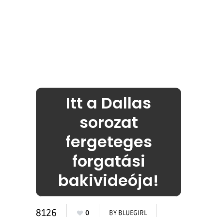
Itt a Dallas
sorozat
fergeteges
forgatási
bakivideója!
8126
0
BY
BLUEGIRL