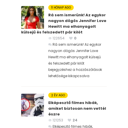
11 HÓNAP AGO
Rá sem ismerünk! Az egykor
nagyon dögös Jennifer Love
Hewitt ma elhanyagolt
külsejű és felszedett pár kilót
122654
0
Rá sem ismerünk! Az egykor
nagyon dögös Jennifer Love
Hewitt ma elhanyagolt külsejű
és felszedett pár kilót
bejegyzéshez
a hozzászólások
lehetősége kikapcsolva
2 ÉV AGO
Elképesztő filmes hibák,
amiket biztosan nem vettél
észre
121253
24
Elképesztő filmes hibák,