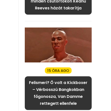
minden csütörtökön Keanu
Reeves házát takarítja
15 ÓRA AGO
Felismeri? Ő volt a Kickboxer
– Vérbosszú Bangkokban
főgonosza, Van Damme
rettegett ellenfele