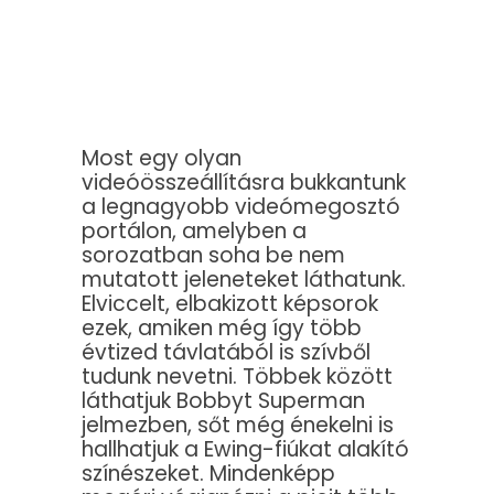
Most egy olyan
videóösszeállításra bukkantunk
a legnagyobb videómegosztó
portálon, amelyben a
sorozatban soha be nem
mutatott jeleneteket láthatunk.
Elviccelt, elbakizott képsorok
ezek, amiken még így több
évtized távlatából is szívből
tudunk nevetni. Többek között
láthatjuk Bobbyt Superman
jelmezben, sőt még énekelni is
hallhatjuk a Ewing-fiúkat alakító
színészeket. Mindenképp