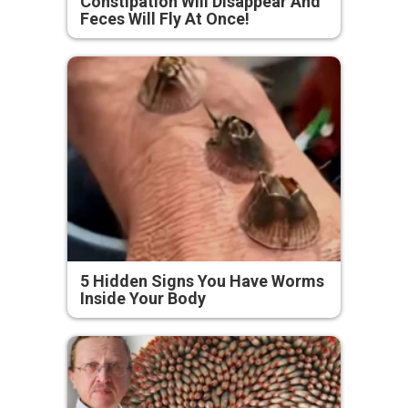
Constipation Will Disappear And
Feces Will Fly At Once!
5 Hidden Signs You Have Worms
Inside Your Body