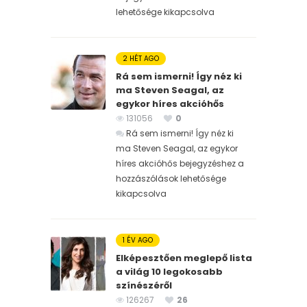
lehetősége kikapcsolva
2 HÉT AGO
Rá sem ismerni! Így néz ki
ma Steven Seagal, az
egykor híres akcióhős
131056
0
Rá sem ismerni! Így néz ki
ma Steven Seagal, az egykor
híres akcióhős bejegyzéshez
a
hozzászólások lehetősége
kikapcsolva
1 ÉV AGO
Elképesztően meglepő lista
a világ 10 legokosabb
színészéről
126267
26