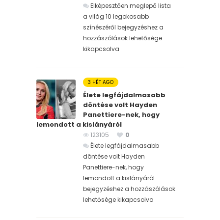
Elképesztően meglepő lista
a világ 10 legokosabb
színészéről bejegyzéshez
a
hozzászólások lehetősége
kikapcsolva
3 HÉT AGO
Élete legfájdalmasabb
döntése volt Hayden
Panettiere-nek, hogy
lemondott a kislányáról
123105
0
Élete legfájdalmasabb
döntése volt Hayden
Panettiere-nek, hogy
lemondott a kislányáról
bejegyzéshez
a hozzászólások
lehetősége kikapcsolva