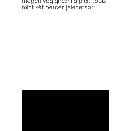
megéri végignézni a picit több
mint két perces jelenetsort: