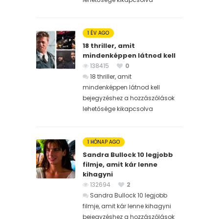
1 ÉV AGO
18 thriller, amit
mindenképpen látnod kell
138415
0
18 thriller, amit
mindenképpen látnod kell
bejegyzéshez
a hozzászólások
lehetősége kikapcsolva
1 HÓNAP AGO
Sandra Bullock 10 legjobb
filmje, amit kár lenne
kihagyni
132694
2
Sandra Bullock 10 legjobb
filmje, amit kár lenne kihagyni
bejegyzéshez
a hozzászólások