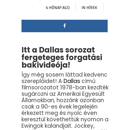
4 HÓNAP AGO
IN
HÍREK
Itt a Dallas sorozat
fergeteges forgatási
bakivideója!
Így még sosem láttad kedvenc
szereplőidet! A
Dallas
című
filmsorozatot 1978-ban kezdték
sugározni az Amerikai Egyesült
Államokban, hozzánk azonban
csak a 90-es évek legelején
érkezett meg és nyolc éven
keresztül követhettük nyomon a
Ewingok kalandjait. Jockey,