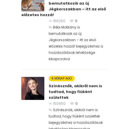
bemutatkozik az új
Jégkorszakban – itt az első
előzetes hozzá!
166260
0
Bébi Motkány is
bemutatkozik az új
Jégkorszakban – itt az első
előzetes hozzá! bejegyzéshez
a
hozzászólások lehetősége
kikapcsolva
6 HÓNAP AGO
Színésznők, akikről nem is
tudtad, hogy fiúként
születtek
150650
0
Színésznők, akikről nem is
tudtad, hogy fiúként születtek
bejegyzéshez
a hozzászólások
lehetősége kikapcsolva