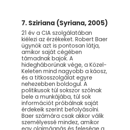
7. Sziriana (Syriana, 2005)
21 év a CIA szolgálatában
kiélezi az érzékeket. Robert Baer
ügynök azt is pontosan látja,
amikor saját cégében
támadnak bajok. A
hidegháborúnak vége, a Közel-
Keleten mind nagyobb a káosz,
és a titkosszolgálat egyre
nehezebben boldogul. A
politikusok túl sokszor szólnak
bele a munkájába, túl sok
információt próbálnak saját
érdekeik szerint befolyásolni.
Baer számára csak akkor válik
személyessé mindez, amikor
egy olajmágnás és felesége a