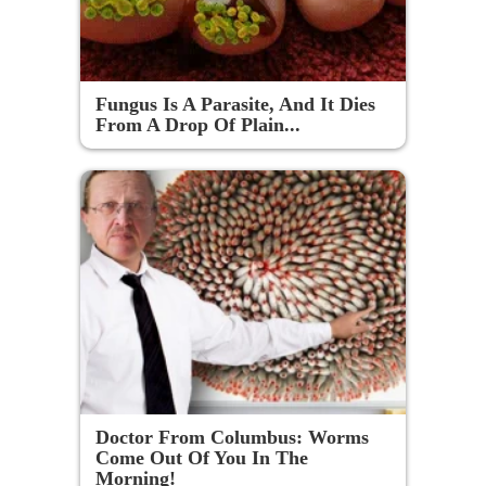
Fungus Is A Parasite, And It Dies
From A Drop Of Plain...
Doctor From Columbus: Worms
Come Out Of You In The
Morning!