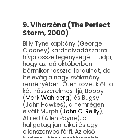
9. Viharzóna (The Perfect
Storm, 2000)
Billy Tyne kapitány (George
Clooney) kardhalvadászatra
hívja össze legénységét. Tudja,
hogy az idő októberben
bármikor rosszra fordulhat, de
belevág a nagy zsákmány
reményében. Öten követik őt: a
két hősszerelmes ifjú, Bobby
(
Mark Wahlberg
) és Bugsy
(John Hawkes), a nemrégen
elvált Murph (
John C. Reilly
),
Alfred (Allen Payne), a
hallgatag jamaikai és egy
ellenszenves férfi. Az első