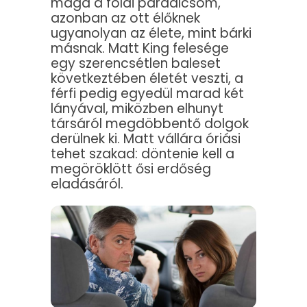
maga a földi paradicsom,
azonban az ott élőknek
ugyanolyan az élete, mint bárki
másnak. Matt King felesége
egy szerencsétlen baleset
következtében életét veszti, a
férfi pedig egyedül marad két
lányával, miközben elhunyt
társáról megdöbbentő dolgok
derülnek ki. Matt vállára óriási
tehet szakad: döntenie kell a
megöröklött ősi erdőség
eladásáról.