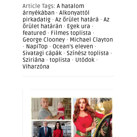
Article Tags:
A hatalom
árnyékában
·
Alkonyattól
pirkadatig
·
Az őrület határá
·
Az
őrület határán
·
Egek ura
·
featured
·
Filmes toplista
·
George Clooney
·
Michael Clayton
·
NapiTop
·
Ocean’s eleven
·
Sivatagi cápák
·
Színész toplista
·
Sziriána
·
toplista
·
Utódok
·
Viharzóna