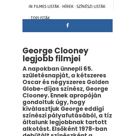
IN
FILMES LISTÁK
·
HÍREK
·
SZÍNÉSZI LISTÁK
·
TOPLISTÁK
George Clooney
legjobb filmjei
A napokban ünnepli 65.
születésnapját, a kétszeres
Oscar és négyszeres Golden
Globe-díjas színész, George
Clooney. Ennek apropóján
gondoltuk úgy, hogy
kiválasztjuk George eddigi
színészi pályafutásából, a tíz
általunk legjobbnak tartott
alkotást.
Elsőként 1978-ban
debütált színészként a