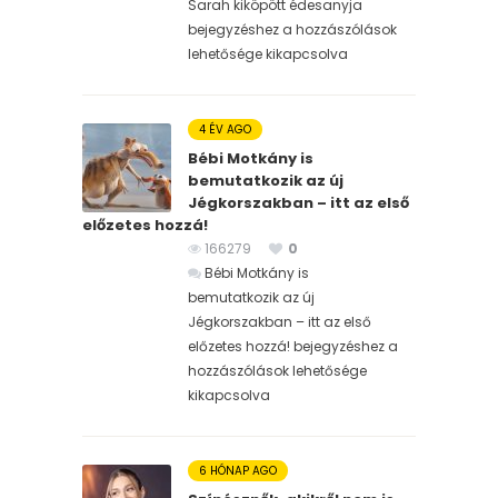
Sarah kiköpött édesanyja
bejegyzéshez
a hozzászólások
lehetősége kikapcsolva
4 ÉV AGO
Bébi Motkány is
bemutatkozik az új
Jégkorszakban – itt az első
előzetes hozzá!
166279
0
Bébi Motkány is
bemutatkozik az új
Jégkorszakban – itt az első
előzetes hozzá! bejegyzéshez
a
hozzászólások lehetősége
kikapcsolva
6 HÓNAP AGO