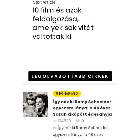
Next Article
10 film és azok
feldolgozása,
amelyek sok vitát
váltottak ki
LEGOLVASOTTABB CIKKEK
8 HÓNAP AGO
Így néz ki Romy Schneider
egyszem lánya: a 48 éves
Sarah kiköpött édesanyja
194529
0
Így néz ki Romy Schneider
egyszem lánya: a 48 éves