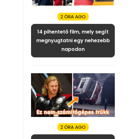
2 ÓRA AGO
14 pihentető film, mely segít
megnyugtatni egy nehezebb
napodon
2 ÓRA AGO