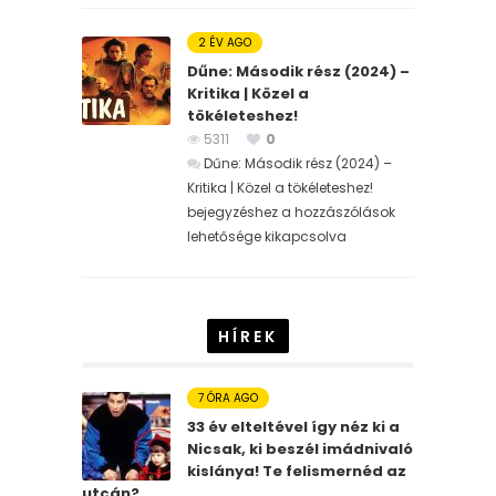
2 ÉV AGO
Dűne: Második rész (2024) –
Kritika | Közel a
tökéleteshez!
5311
0
Dűne: Második rész (2024) –
Kritika | Közel a tökéleteshez!
bejegyzéshez
a hozzászólások
lehetősége kikapcsolva
HÍREK
7 ÓRA AGO
33 év elteltével így néz ki a
Nicsak, ki beszél imádnivaló
kislánya! Te felismernéd az
utcán?