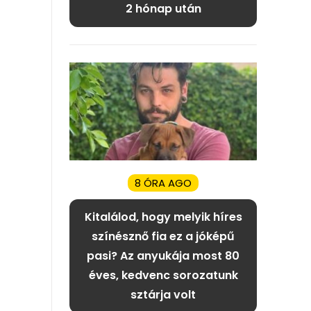
2 hónap után
8 ÓRA AGO
Kitalálod, hogy melyik híres
színésznő fia ez a jóképű
pasi? Az anyukája most 80
éves, kedvenc sorozatunk
sztárja volt