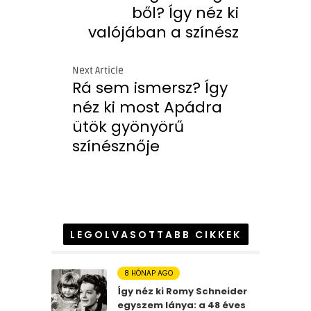
ből? Így néz ki
valójában a színész
Next Article
Rá sem ismersz? Így
néz ki most Apádra
ütök gyönyörű
színésznője
LEGOLVASOTTABB CIKKEK
8 HÓNAP AGO
Így néz ki Romy Schneider
egyszem lánya: a 48 éves