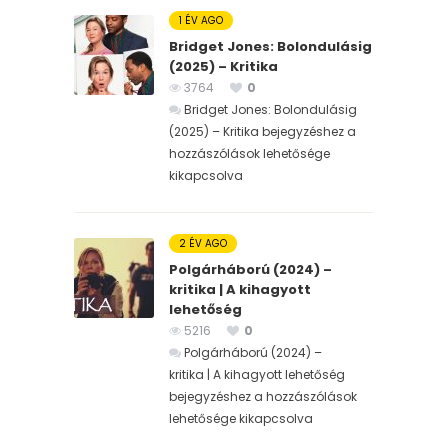
1 ÉV AGO
Bridget Jones: Bolondulásig
(2025) – Kritika
3764
0
Bridget Jones: Bolondulásig
(2025) – Kritika bejegyzéshez
a
hozzászólások lehetősége
kikapcsolva
2 ÉV AGO
Polgárháború (2024) –
kritika | A kihagyott
lehetőség
5216
0
Polgárháború (2024) –
kritika | A kihagyott lehetőség
bejegyzéshez
a hozzászólások
lehetősége kikapcsolva