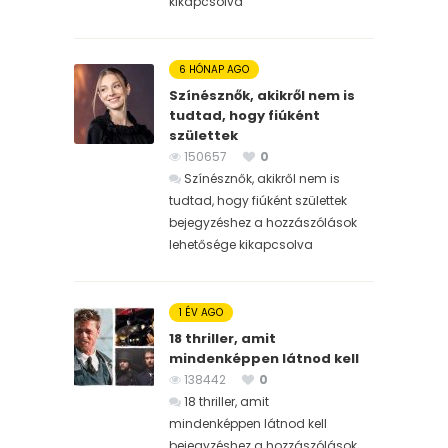
kikapcsolva
6 HÓNAP AGO
Színésznők, akikről nem is
tudtad, hogy fiúként
születtek
150657
0
Színésznők, akikről nem is
tudtad, hogy fiúként születtek
bejegyzéshez
a hozzászólások
lehetősége kikapcsolva
1 ÉV AGO
18 thriller, amit
mindenképpen látnod kell
138442
0
18 thriller, amit
mindenképpen látnod kell
bejegyzéshez
a hozzászólások