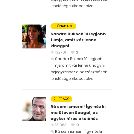
lehetősége kikapcsolva
1 HÓNAP AGO
Sandra Bullock 10 legjobb
filmje, amit kár lenne
kihagyni
132701
2
Sandra Bullock 10 legjobb
filmje, amit kár lenne kihagyni
bejegyzéshez
a hozzászólások
lehetősége kikapcsolva
2 HÉT AGO
Rá sem ismerni! Így néz ki
ma Steven Seagal, az
egykor híres akcióhős
131063
0
Rá sem ismerni! Így néz ki