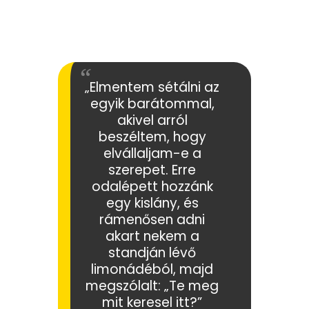
„Elmentem sétálni az
egyik barátommal,
akivel arról
beszéltem, hogy
elvállaljam-e a
szerepet. Erre
odalépett hozzánk
egy kislány, és
rámenősen adni
akart nekem a
standján lévő
limonádéból, majd
megszólalt: „Te meg
mit keresel itt?”