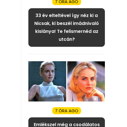
7 ÓRA AGO
33 év elteltével így néz ki a
Nicsak, ki beszél imádnivaló
kislánya! Te felismernéd az
utcán?
7 ÓRA AGO
Emlékszel még a csodálatos