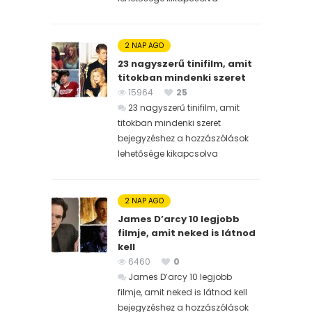
2 NAP AGO
23 nagyszerű tinifilm, amit
titokban mindenki szeret
15964
25
23 nagyszerű tinifilm, amit
titokban mindenki szeret
bejegyzéshez
a hozzászólások
lehetősége kikapcsolva
2 NAP AGO
James D’arcy 10 legjobb
filmje, amit neked is látnod
kell
6460
0
James D’arcy 10 legjobb
filmje, amit neked is látnod kell
bejegyzéshez
a hozzászólások