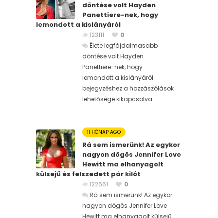
döntése volt Hayden
Panettiere-nek, hogy
lemondott a kislányáról
123111
0
Élete legfájdalmasabb
döntése volt Hayden
Panettiere-nek, hogy
lemondott a kislányáról
bejegyzéshez
a hozzászólások
lehetősége kikapcsolva
11 HÓNAP AGO
Rá sem ismerünk! Az egykor
nagyon dögös Jennifer Love
Hewitt ma elhanyagolt
külsejű és felszedett pár kilót
122661
0
Rá sem ismerünk! Az egykor
nagyon dögös Jennifer Love
Hewitt ma elhanyagolt külsejű