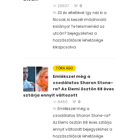
29637
0
33 év elteltével így néz ki a
Nicsak, ki beszél imádnivaló
kislánya! Te felismernéd az
utcán? bejegyzéshez
a
hozzászólások lehetősége
kikapcsolva
7 ÓRA AGO
Emlékszel még a
csodálatos Sharon Stone-
ra? Az Elemi ösztön 68 éves
sztárja ennyit változott
8460
0
Emlékszel még a
csodálatos Sharon Stone-ra?
Az Elemi ösztön 68 éves sztárja
ennyit változott bejegyzéshez
a
hozzászólások lehetősége