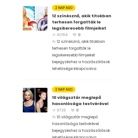
2 NAP AGO
12 színésznő, akik titokban
terhesen forgatták le
legsikeresebb filmjeiket
40154
0
12 színésznő, akik titokban
terhesen forgatták le
legsikeresebb filmjeiket
bejegyzéshez
a hozzászólások
lehetősége kikapcsolva
2 NAP AGO
10 világsztár meglepő
hasonlósága testvérével
9726
0
10 világsztár meglepő
hasonlósága testvérével
bejegyzéshez
a hozzászólások
lehetősége kikapcsolva