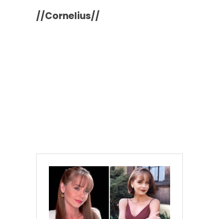
//Cornelius//