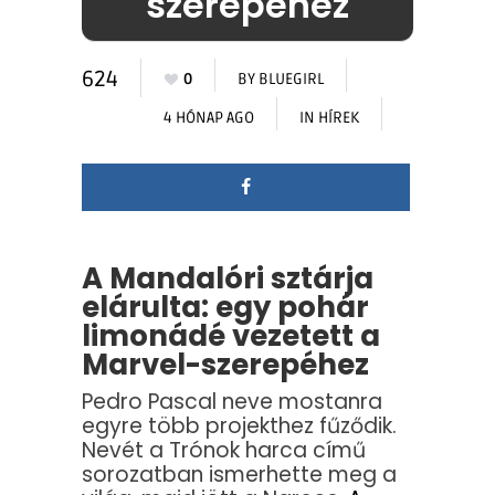
szerepéhez
624
0
BY
BLUEGIRL
4 HÓNAP AGO
IN
HÍREK
A Mandalóri sztárja
elárulta: egy pohár
limonádé vezetett a
Marvel-szerepéhez
Pedro Pascal neve mostanra
egyre több projekthez fűződik.
Nevét a Trónok harca című
sorozatban ismerhette meg a