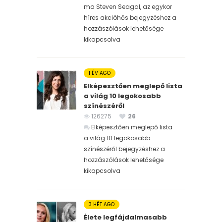
ma Steven Seagal, az egykor
híres akcióhős bejegyzéshez
a
hozzászólások lehetősége
kikapcsolva
1 ÉV AGO
Elképesztően meglepő lista
a világ 10 legokosabb
színészéről
126275
26
Elképesztően meglepő lista
a világ 10 legokosabb
színészéről bejegyzéshez
a
hozzászólások lehetősége
kikapcsolva
3 HÉT AGO
Élete legfájdalmasabb