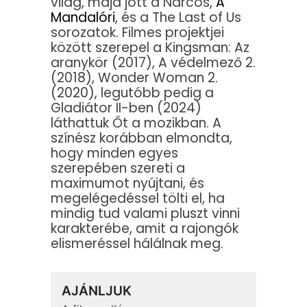
világ, majd jött a Narcos,
A
Mandalóri
, és a The Last of Us
sorozatok. Filmes projektjei
között szerepel a Kingsman: Az
aranykör (2017), A védelmező 2.
(2018), Wonder Woman 2.
(2020), legutóbb pedig a
Gladiátor II-ben (2024)
láthattuk Őt a mozikban. A
színész korábban elmondta,
hogy minden egyes
szerepében szereti a
maximumot nyújtani, és
megelégedéssel tölti el, ha
mindig tud valami pluszt vinni
karakterébe, amit a rajongók
elismeréssel hálálnak meg.