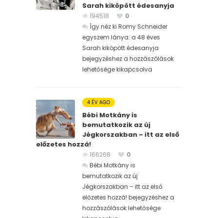
Sarah kiköpött édesanyja
194518
0
Így néz ki Romy Schneider
egyszem lánya: a 48 éves
Sarah kiköpött édesanyja
bejegyzéshez
a hozzászólások
lehetősége kikapcsolva
4 ÉV AGO
Bébi Motkány is
bemutatkozik az új
Jégkorszakban – itt az első
előzetes hozzá!
166268
0
Bébi Motkány is
bemutatkozik az új
Jégkorszakban – itt az első
előzetes hozzá! bejegyzéshez
a
hozzászólások lehetősége