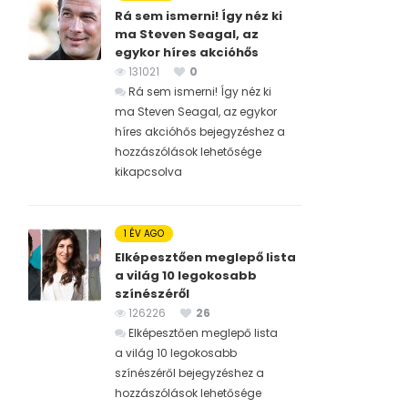
Rá sem ismerni! Így néz ki
ma Steven Seagal, az
egykor híres akcióhős
131021
0
Rá sem ismerni! Így néz ki
ma Steven Seagal, az egykor
híres akcióhős bejegyzéshez
a
hozzászólások lehetősége
kikapcsolva
1 ÉV AGO
Elképesztően meglepő lista
a világ 10 legokosabb
színészéről
126226
26
Elképesztően meglepő lista
a világ 10 legokosabb
színészéről bejegyzéshez
a
hozzászólások lehetősége