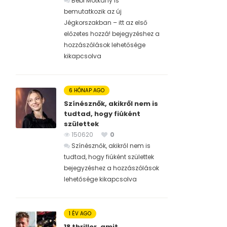
Bébi Motkány is
bemutatkozik az új
Jégkorszakban – itt az első
előzetes hozzá! bejegyzéshez
a
hozzászólások lehetősége
kikapcsolva
6 HÓNAP AGO
Színésznők, akikről nem is
tudtad, hogy fiúként
születtek
150620
0
Színésznők, akikről nem is
tudtad, hogy fiúként születtek
bejegyzéshez
a hozzászólások
lehetősége kikapcsolva
1 ÉV AGO
18 thriller, amit