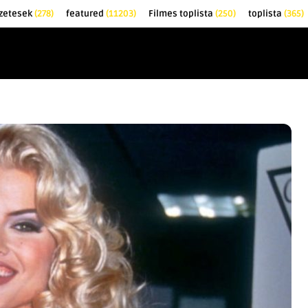
zetesek
(278)
featured
(11203)
Filmes toplista
(250)
toplista
(365)
EK
KRITIKÁK
TOPLISTÁK
FILMAJÁNLÓ