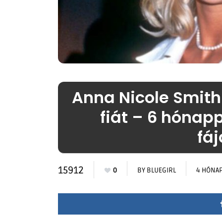
Anna Nicole Smith 
fiát – 6 hónap
fá
15912
0
BY
BLUEGIRL
4 HÓNA