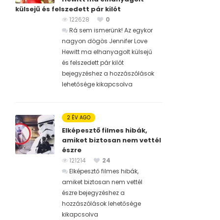
külsejű és felszedett pár kilót
122628
0
Rá sem ismerünk! Az egykor
nagyon dögös Jennifer Love
Hewitt ma elhanyagolt külsejű
és felszedett pár kilót
bejegyzéshez
a hozzászólások
lehetősége kikapcsolva
2 ÉV AGO
Elképesztő filmes hibák,
amiket biztosan nem vettél
észre
121214
24
Elképesztő filmes hibák,
amiket biztosan nem vettél
észre bejegyzéshez
a
hozzászólások lehetősége
kikapcsolva