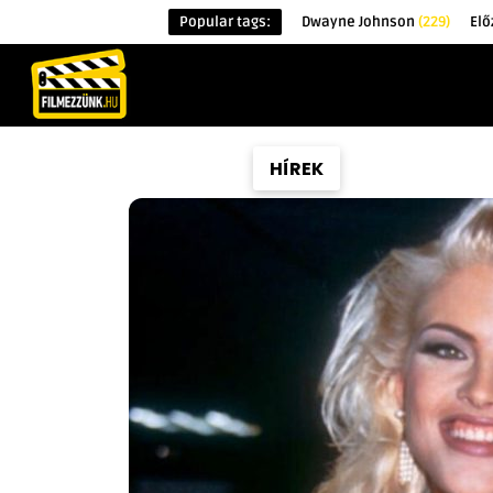
Popular tags:
Dwayne Johnson
(229)
Elő
KEZDŐOLDAL
HÍREK
ÉRDEKESSÉG