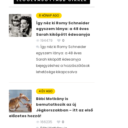
8 HÓNAP AGO
Így néz ki Romy Schneider
egyszem lánya: a 48 éves
Sarah kiköpött édesanyja
194479
0
Így néz ki Romy Schneider
egyszem lánya: a 48 éves
Sarah kiköpött édesanyja
bejegyzéshez
a hozzászólások
lehetősége kikapcsolva
4 ÉV AGO
Bébi Motkány is
bemutatkozik az új
Jégkorszakban – itt az első
előzetes hozzá!
166235
0