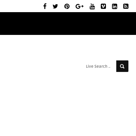
ELŐZETESEK
MOZIBEMUTATÓK
RÓLUNK