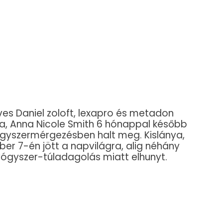
ves Daniel zoloft, lexapro és metadon
a, Anna Nicole Smith 6 hónappal később
yógyszermérgezésben halt meg. Kislánya,
er 7-én jött a napvilágra, alig néhány
ógyszer-túladagolás miatt elhunyt.