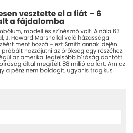
en vesztette el a fiát – 6
lt a fájdalomba
mbólum, modell és színésznő volt. A nála 63
al, J. Howard Marshallal való házassága
zéért ment hozzá – ezt Smith annak idején
n próbált hozzájutni az örökség egy részéhez.
végül az amerikai legfelsőbb bíróság döntött
róság által megítélt 88 millió dollárt. Ám az
y a pénz nem boldogít, ugyanis tragikus