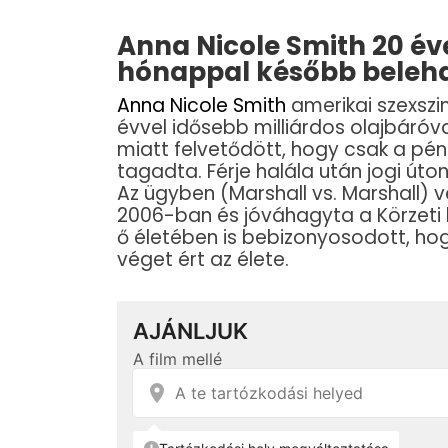
Anna Nicole Smith 20 éves
hónappal később beleha
Anna Nicole Smith
amerikai szexszi
évvel idősebb milliárdos olajbáróv
miatt felvetődött, hogy csak a pén
tagadta. Férje halála után jogi úto
Az ügyben (Marshall vs. Marshall) 
2006-ban és jóváhagyta a Körzeti bí
ő életében is bebizonyosodott, hog
véget ért az élete.