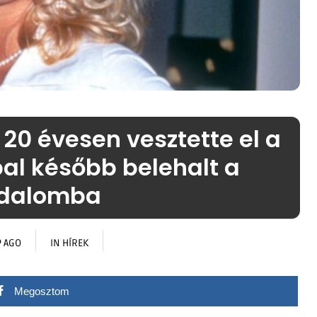
20 évesen vesztette el a
pal később belehalt a
jdalomba
P AGO
IN
HÍREK
Megosztom