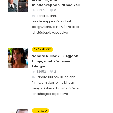
mindenképpen látnod kell
138374
0
18 thriller, amit
mindenképpen látnod kell
bejegyzéshez
a hozzászólások
lehetősége kikapcsolva
1 HÓNAP AGO
Sandra Bullock 10 legjobb
filmje, amit kár lenne
kihagyni
132652
2
Sandra Bullock 10 legjobb
filmje, amit kár lenne kihagyni
bejegyzéshez
a hozzászólások
lehetősége kikapcsolva
1 HÉT AGO