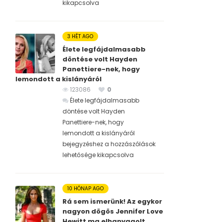
kikapcsolva
3 HÉT AGO
Élete legfájdalmasabb
döntése volt Hayden
Panettiere-nek, hogy
lemondott a kislányáról
123086
0
Élete legfájdalmasabb
döntése volt Hayden
Panettiere-nek, hogy
lemondott a kislányáról
bejegyzéshez
a hozzászólások
lehetősége kikapcsolva
10 HÓNAP AGO
Rá sem ismerünk! Az egykor
nagyon dögös Jennifer Love
Hewitt ma elhanyagolt