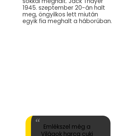
sokkal meghalt. Jack Thayer
1945. szeptember 20-án halt
meg, öngyilkos lett miután
egyik fia meghalt a háborúban.
Emlékszel még a
Világok harca cuki