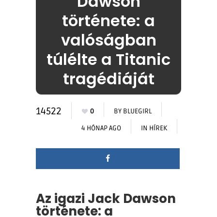
Dawson
története: a
valóságban
túlélte a Titanic
tragédiáját
14522
0
BY
BLUEGIRL
4 HÓNAP AGO
IN
HÍREK
Az igazi Jack Dawson
története: a