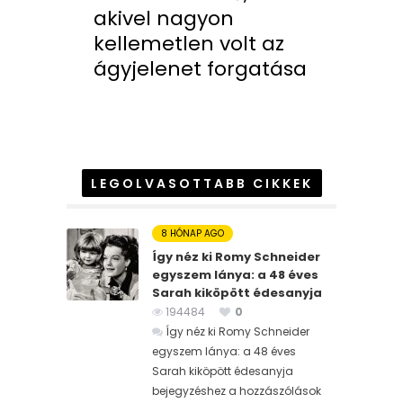
akivel nagyon
kellemetlen volt az
ágyjelenet forgatása
LEGOLVASOTTABB CIKKEK
8 HÓNAP AGO
Így néz ki Romy Schneider
egyszem lánya: a 48 éves
Sarah kiköpött édesanyja
194484
0
Így néz ki Romy Schneider
egyszem lánya: a 48 éves
Sarah kiköpött édesanyja
bejegyzéshez
a hozzászólások