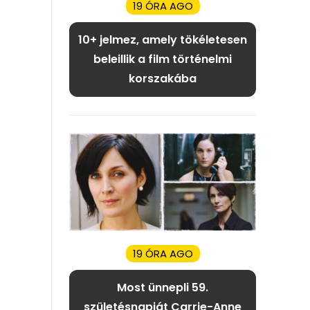
19 ÓRA AGO
10+ jelmez, amely tökéletesen
beleillik a film történelmi
korszakába
19 ÓRA AGO
Most ünnepli 59.
születésnapját Carrie-Anne