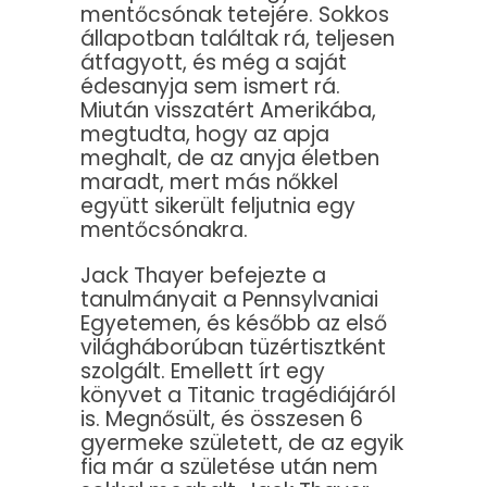
mentőcsónak tetejére. Sokkos
állapotban találtak rá, teljesen
átfagyott, és még a saját
édesanyja sem ismert rá.
Miután visszatért Amerikába,
megtudta, hogy az apja
meghalt, de az anyja életben
maradt, mert más nőkkel
együtt sikerült feljutnia egy
mentőcsónakra.
Jack Thayer befejezte a
tanulmányait a Pennsylvaniai
Egyetemen, és később az első
világháborúban tüzértisztként
szolgált. Emellett írt egy
könyvet a Titanic tragédiájáról
is. Megnősült, és összesen 6
gyermeke született, de az egyik
fia már a születése után nem