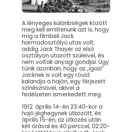
A lényeges különbségek között
meg kell említenünk azt is, hogy
míg a filmbeli Jack
harmadosztályú utas volt,
addig Jack Thayer az első
osztályon utazott szüleivel, és
nem voltak anyagi gondjai. Úgy
tűnik azonban, hogy az „igazi”
Jacknek is volt egy rövid
kalandja a hajón, egy férjezett
színésznővel, akivel a
fedélzeten ismerkedett meg.
1912. április 14-én 23:40-kor a
hajó jéghegynek ütközött, és
április 15-én, az ütközés után
két órával és 40 perccel, 02:20-