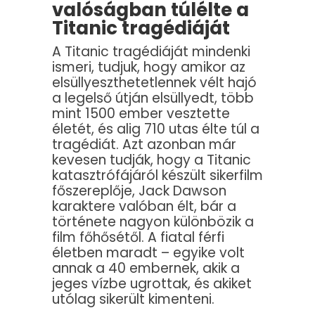
valóságban túlélte a
Titanic tragédiáját
A Titanic tragédiáját mindenki
ismeri, tudjuk, hogy amikor az
elsüllyeszthetetlennek vélt hajó
a legelső útján elsüllyedt, több
mint 1500 ember vesztette
életét, és alig 710 utas élte túl a
tragédiát. Azt azonban már
kevesen tudják, hogy a Titanic
katasztrófájáról készült sikerfilm
főszereplője, Jack Dawson
karaktere valóban élt, bár a
története nagyon különbözik a
film főhősétől. A fiatal férfi
életben maradt – egyike volt
annak a 40 embernek, akik a
jeges vízbe ugrottak, és akiket
utólag sikerült kimenteni.