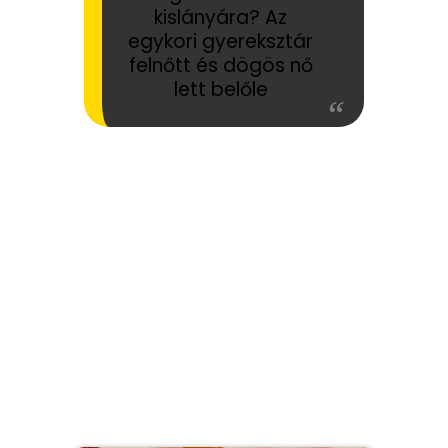
kislányára? Az
egykori gyereksztár
felnőtt és dögös nő
lett belőle