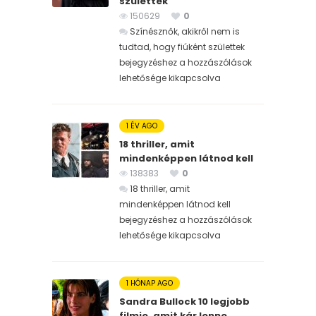
születtek
150629
0
Színésznők, akikről nem is
tudtad, hogy fiúként születtek
bejegyzéshez
a hozzászólások
lehetősége kikapcsolva
1 ÉV AGO
18 thriller, amit
mindenképpen látnod kell
138383
0
18 thriller, amit
mindenképpen látnod kell
bejegyzéshez
a hozzászólások
lehetősége kikapcsolva
1 HÓNAP AGO
Sandra Bullock 10 legjobb
filmje, amit kár lenne