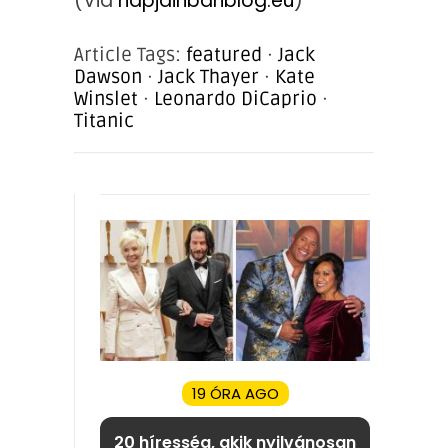
(Via
napjainbanblog.eu
)
Article Tags:
featured
·
Jack
Dawson
·
Jack Thayer
·
Kate
Winslet
·
Leonardo DiCaprio
·
Titanic
19 ÓRA AGO
20 híresség, akik nyilvánosan