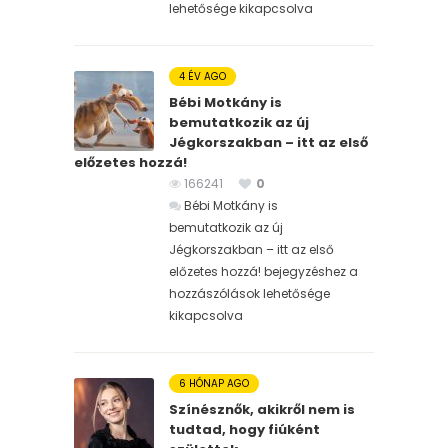
lehetősége kikapcsolva
4 ÉV AGO
Bébi Motkány is
bemutatkozik az új
Jégkorszakban – itt az első
előzetes hozzá!
166241
0
Bébi Motkány is
bemutatkozik az új
Jégkorszakban – itt az első
előzetes hozzá! bejegyzéshez
a
hozzászólások lehetősége
kikapcsolva
6 HÓNAP AGO
Színésznők, akikről nem is
tudtad, hogy fiúként