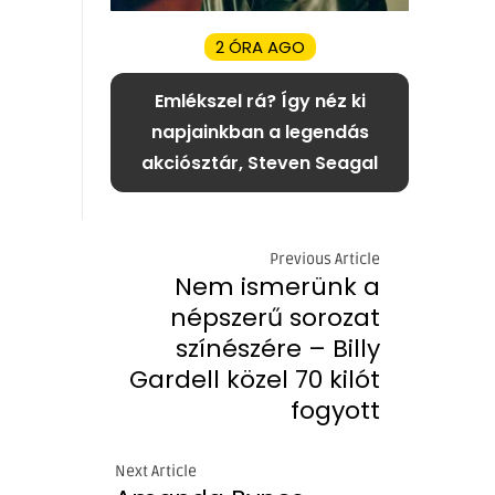
2 ÓRA AGO
Emlékszel rá? Így néz ki
napjainkban a legendás
akciósztár, Steven Seagal
Previous Article
Nem ismerünk a
népszerű sorozat
színészére – Billy
Gardell közel 70 kilót
fogyott
Next Article