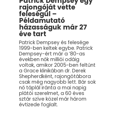
Patrick Dempsey egy
rajongóját vette
feleségül –
Példamutató
házasságuk már 27
éve tart
Patrick Dempsey és felesége
1999-ben keltek egybe. Patrick
Dempsey-ért már a ’80-as
években nők milliói odáig
voltak, amikor 2005-ben feltűnt
a Grace klinikában dr. Derek
Shepherdként, rajongótábora
csak még nagyobb lett. Bár sok
nő táplál iránta a mai napig
plátói szerelmet, a 60 éves
sztár szíve közel már három
évtizede foglalt.