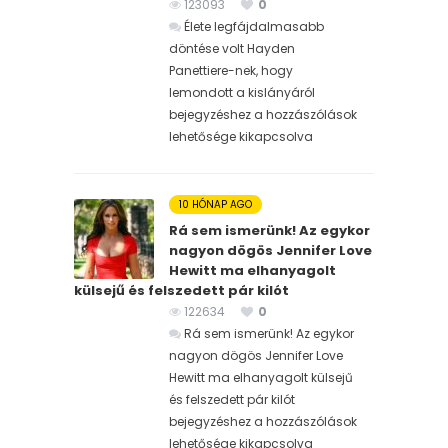
123093
0
Élete legfájdalmasabb
döntése volt Hayden
Panettiere-nek, hogy
lemondott a kislányáról
bejegyzéshez
a hozzászólások
lehetősége kikapcsolva
10 HÓNAP AGO
Rá sem ismerünk! Az egykor
nagyon dögös Jennifer Love
Hewitt ma elhanyagolt
külsejű és felszedett pár kilót
122634
0
Rá sem ismerünk! Az egykor
nagyon dögös Jennifer Love
Hewitt ma elhanyagolt külsejű
és felszedett pár kilót
bejegyzéshez
a hozzászólások
lehetősége kikapcsolva