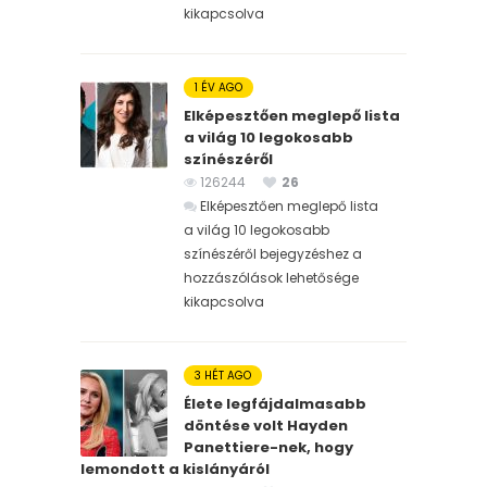
kikapcsolva
1 ÉV AGO
Elképesztően meglepő lista
a világ 10 legokosabb
színészéről
126244
26
Elképesztően meglepő lista
a világ 10 legokosabb
színészéről bejegyzéshez
a
hozzászólások lehetősége
kikapcsolva
3 HÉT AGO
Élete legfájdalmasabb
döntése volt Hayden
Panettiere-nek, hogy
lemondott a kislányáról