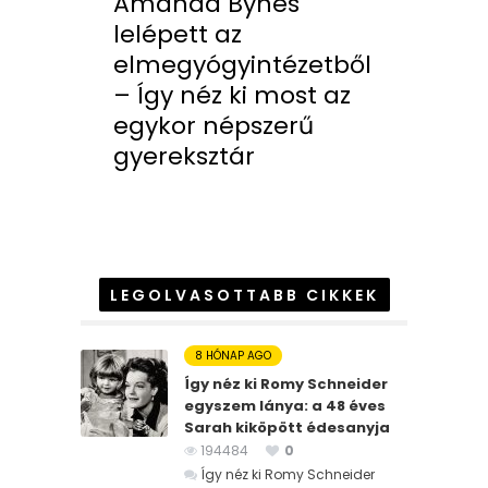
Amanda Bynes
lelépett az
elmegyógyintézetből
– Így néz ki most az
egykor népszerű
gyereksztár
LEGOLVASOTTABB CIKKEK
8 HÓNAP AGO
Így néz ki Romy Schneider
egyszem lánya: a 48 éves
Sarah kiköpött édesanyja
194484
0
Így néz ki Romy Schneider