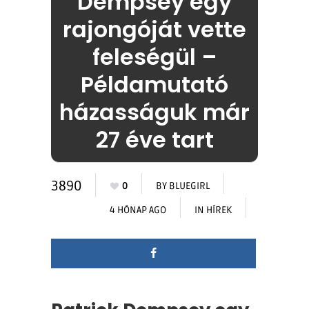
Dempsey egy
rajongóját vette
feleségül –
Példamutató
házasságuk már
27 éve tart
3890
0
BY
BLUEGIRL
4 HÓNAP AGO
IN
HÍREK