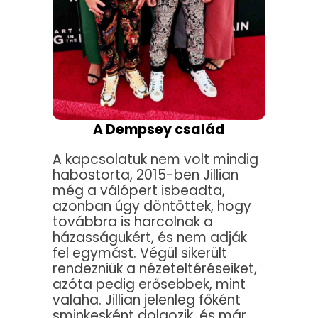
A Dempsey család
A kapcsolatuk nem volt mindig
habostorta, 2015-ben Jillian
még a válópert isbeadta,
azonban úgy döntöttek, hogy
továbbra is harcolnak a
házasságukért, és nem adják
fel egymást. Végül sikerült
rendezniük a nézeteltéréseiket,
azóta pedig erősebbek, mint
valaha. Jillian jelenleg főként
sminkesként dolgozik, és már