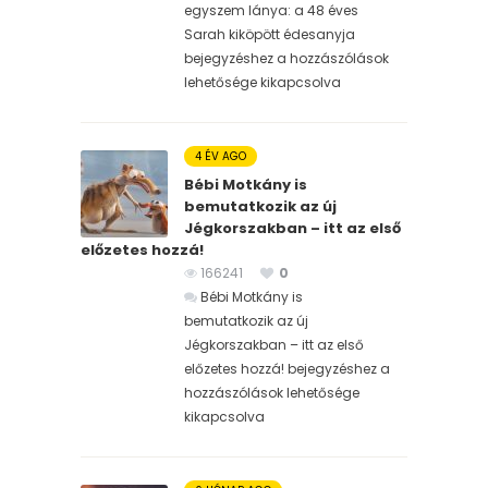
egyszem lánya: a 48 éves
Sarah kiköpött édesanyja
bejegyzéshez
a hozzászólások
lehetősége kikapcsolva
4 ÉV AGO
Bébi Motkány is
bemutatkozik az új
Jégkorszakban – itt az első
előzetes hozzá!
166241
0
Bébi Motkány is
bemutatkozik az új
Jégkorszakban – itt az első
előzetes hozzá! bejegyzéshez
a
hozzászólások lehetősége
kikapcsolva