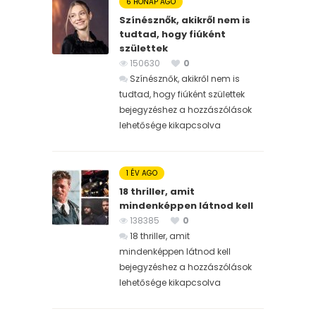
6 HÓNAP AGO
Színésznők, akikről nem is
tudtad, hogy fiúként
születtek
150630
0
Színésznők, akikről nem is
tudtad, hogy fiúként születtek
bejegyzéshez
a hozzászólások
lehetősége kikapcsolva
1 ÉV AGO
18 thriller, amit
mindenképpen látnod kell
138385
0
18 thriller, amit
mindenképpen látnod kell
bejegyzéshez
a hozzászólások
lehetősége kikapcsolva