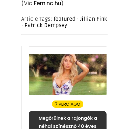
(Via
Femina.hu
)
Article Tags:
featured
·
Jillian Fink
·
Patrick Dempsey
7 PERC AGO
Megőrülnek a rajongók a
néhai színésznő 40 éves