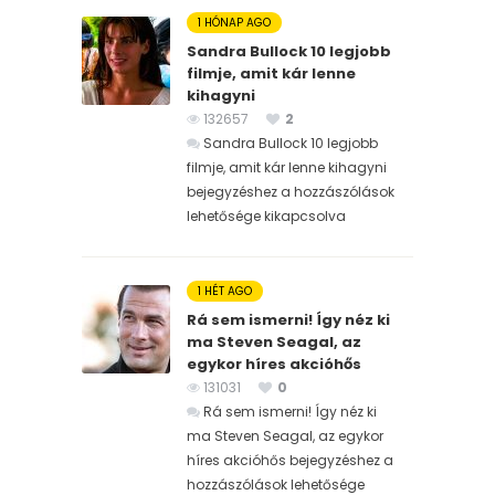
1 HÓNAP AGO
Sandra Bullock 10 legjobb
filmje, amit kár lenne
kihagyni
132657
2
Sandra Bullock 10 legjobb
filmje, amit kár lenne kihagyni
bejegyzéshez
a hozzászólások
lehetősége kikapcsolva
1 HÉT AGO
Rá sem ismerni! Így néz ki
ma Steven Seagal, az
egykor híres akcióhős
131031
0
Rá sem ismerni! Így néz ki
ma Steven Seagal, az egykor
híres akcióhős bejegyzéshez
a
hozzászólások lehetősége